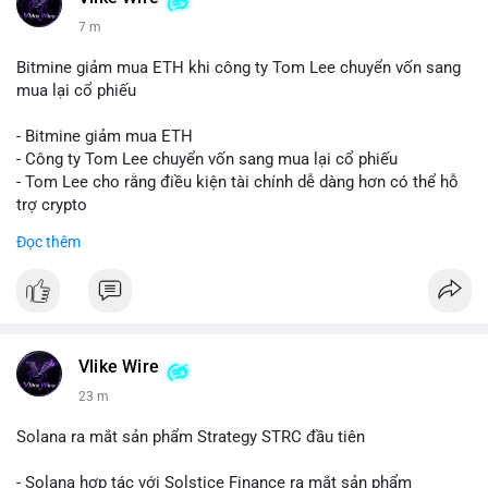
7 m
Bitmine giảm mua ETH khi công ty Tom Lee chuyển vốn sang
mua lại cổ phiếu
- Bitmine giảm mua ETH
- Công ty Tom Lee chuyển vốn sang mua lại cổ phiếu
- Tom Lee cho rằng điều kiện tài chính dễ dàng hơn có thể hỗ
trợ crypto
- CLARITY Act không đạt thăm dò trong Thượng viện trước kỳ
Đọc thêm
nghỉ tháng 8
#binancesquare
#cryptonews
#eth
$eth
Vlike Wire
#vlikevn
#titanbot
23 m
📰 Nguồn: CoinDesk
Solana ra mắt sản phẩm Strategy STRC đầu tiên
- Solana hợp tác với Solstice Finance ra mắt sản phẩm