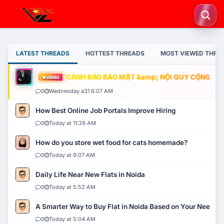
LATEST THREADS
HOTTEST THREADS
MOST VIEWED THRE
CẢNH BÁO BẢO MẬT &amp; NỘI QUY CỘNG ĐỒNG
VÀNG
0
Wednesday a31 6:07 AM
How Best Online Job Portals Improve Hiring
0
Today at 11:39 AM
How do you store wet food for cats homemade?
0
Today at 9:07 AM
Daily Life Near New Flats in Noida
0
Today at 5:52 AM
A Smarter Way to Buy Flat in Noida Based on Your Needs
0
Today at 5:04 AM