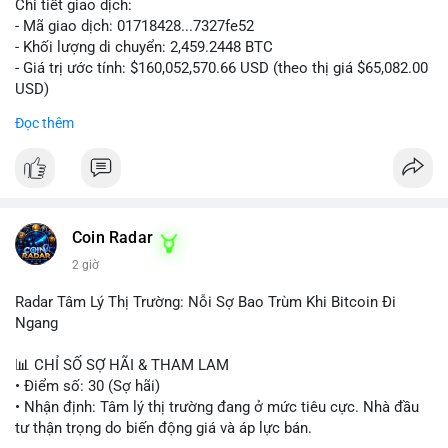
Chi tiết giao dịch:
- Mã giao dịch: 01718428...7327fe52
- Khối lượng di chuyển: 2,459.2448 BTC
- Giá trị ước tính: $160,052,570.66 USD (theo thị giá $65,082.00
USD)
- Thời gian: 12:19:48 2026-08-10 UTC
Đọc thêm
Nhận định phân tích:
Khối lượng 2,459 BTC tương đương hơn 160 triệu USD được
chuyển trong một giao dịch duy nhất cho thấy dấu hiệu hoạt
động của tổ chức lớn hoặc quỹ đầu tư. Với mức giá hiện tại,
việc di chuyển số lượng lớn này có thể phục vụ mục đích tái
Coin Radar
phân bổ danh mục sang ví lạnh để nắm giữ dài hạn, hoặc
2 giờ
chuẩn bị nạp lên sàn giao dịch nhằm hiện thực hóa lợi nhuận.
Động thái này có thể tạo áp lực tâm lý ngắn hạn lên thị trường
Radar Tâm Lý Thị Trường: Nỗi Sợ Bao Trùm Khi Bitcoin Đi
khi nhà đầu tư nhỏ lẻ lo ngại về khả năng bán tháo. Tuy nhiên,
Ngang
nếu dòng tiền chảy vào ví lạnh, đây lại là tín hiệu tích cực cho
xu hướng trung hạn.
📊 CHỈ SỐ SỢ HÃI & THAM LAM
• Điểm số: 30 (Sợ hãi)
Lời khuyên cho nhà đầu tư nhỏ lẻ:
• Nhận định: Tâm lý thị trường đang ở mức tiêu cực. Nhà đầu
Hãy theo dõi sát các giao dịch tiếp theo từ địa chỉ ví nguồn để
tư thận trọng do biến động giá và áp lực bán.
xác định rõ hướng đi của dòng tiền. Tránh hành động theo cảm