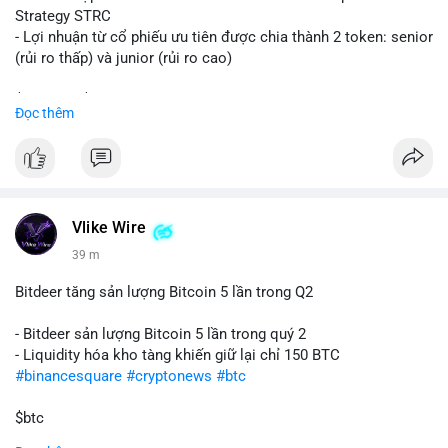
Strategy STRC
- Lợi nhuận từ cổ phiếu ưu tiên được chia thành 2 token: senior
(rủi ro thấp) và junior (rủi ro cao)
$sol
#sol
$strc
#strc
Đọc thêm
#vlikevn
#titanbot
📰 Nguồn: CoinDesk
Vlike Wire
39 m
Bitdeer tăng sản lượng Bitcoin 5 lần trong Q2
- Bitdeer sản lượng Bitcoin 5 lần trong quý 2
- Liquidity hóa kho tàng khiến giữ lại chỉ 150 BTC
#binancesquare
#cryptonews
#btc
$btc