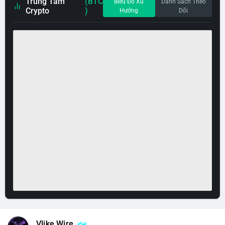
Trung Tâm
(BTC
Biểu Đồ Xu
Danh Sách Theo
Crypto
)
Hướng
Dõi
Vlike Wire