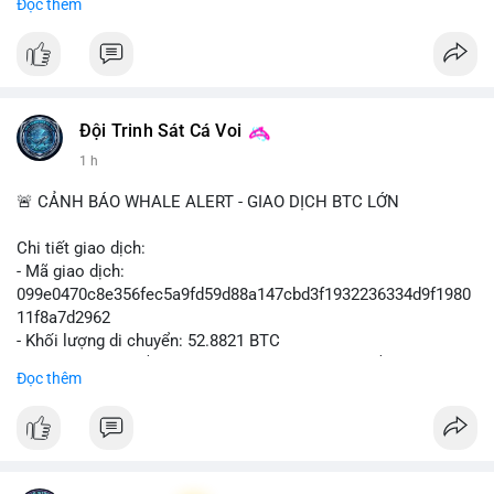
Đọc thêm
#vlikevn
#titanbot
📰 Nguồn: Cointelegraph
Đội Trinh Sát Cá Voi
1 h
🚨 CẢNH BÁO WHALE ALERT - GIAO DỊCH BTC LỚN
Chi tiết giao dịch:
- Mã giao dịch:
099e0470c8e356fec5a9fd59d88a147cbd3f1932236334d9f1980
11f8a7d2962
- Khối lượng di chuyển: 52.8821 BTC
- Giá trị ước tính: $3,434,742.21 USD (theo thị giá $64,951.00
Đọc thêm
USD)
- Thời gian: 13:19:49 2026-08-10 UTC
Nhận định phân tích hành vi của Cá voi dựa trên giao dịch này:
Khối lượng 52.88 BTC tương đương hơn 3.4 triệu USD được di