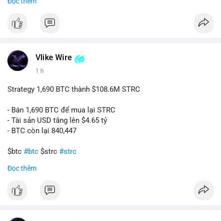
Đọc thêm
#binancesquare
#cryptonews
#tokenizedgold
#fca
#ukregulation
$btc $eth
#vlikevn
#titanbot
Vlike Wire
1 h
📰 Nguồn: CoinDesk
Strategy 1,690 BTC thành $108.6M STRC
- Bán 1,690 BTC để mua lại STRC
- Tài sản USD tăng lên $4.65 tỷ
- BTC còn lại 840,447
$btc
#btc
$strc
#strc
Đọc thêm
#vlikevn
#titanbot
📰 Nguồn: Cointelegraph