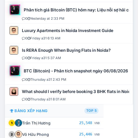
Phân tích giá Bitcoin (BTC) hôm nay: Liệu nỗi sợ hãi có mở 
0
Yesterday at 2:33 PM
Luxury Apartments in Noida Investment Guide
0
Friday a31 6:13 AM
Is RERA Enough When Buying Flats in Noida?
0
Friday a31 5:37 AM
BTC (Bitcoin) - Phân tích snapshot ngày 06/08/2026
0
Thursday a31 2:43 PM
What should I verify before booking 3 BHK flats in Noida?
0
Thursday a31 8:01 AM
BẢNG XẾP HẠNG
TOP 5
Trần Thị Hương
25,548
1
VNĐ
Võ Hữu Phong
25,446
2
VNĐ