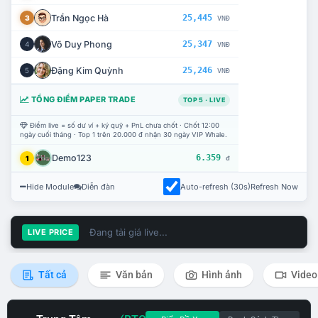
Trần Ngọc Hà
25,445
3
VNĐ
Võ Duy Phong
25,347
4
VNĐ
Đặng Kim Quỳnh
25,246
5
VNĐ
TỔNG ĐIỂM PAPER TRADE
TOP 5 · LIVE
Điểm live = số dư ví + ký quỹ + PnL chưa chốt · Chốt 12:00
ngày cuối tháng · Top 1 trên 20.000 đ nhận 30 ngày VIP Whale.
Demo123
6.359
1
đ
Hide Module
Diễn đàn
Auto-refresh (30s)
Refresh Now
Đang tải giá live...
LIVE PRICE
Tất cả
Văn bản
Hình ảnh
Video