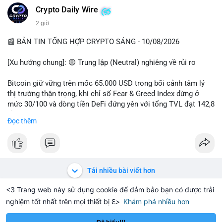
các quỹ phòng hộ sang vị thế Long là tín hiệu tích cực ngầm,
📰 Nguồn: CoinDesk
Crypto Daily Wire
nhưng biến động ngắn hạn vẫn cao.
2 giờ
• Khuyến nghị: Cẩn trọng với các lệnh Long/Short khi Bitcoin
chưa thoát khỏi vùng giá hiện tại. Theo dõi sát các tin tức về
📰 BẢN TIN TỔNG HỢP CRYPTO SÁNG - 10/08/2026
lạm phát (CPI) và động thái của các quỹ lớn.
[Xu hướng chung]: 🟡 Trung lập (Neutral) nghiêng về rủi ro
📊 Nguồn: Radar Tâm Lý Thị Trường
Bitcoin giữ vững trên mốc 65.000 USD trong bối cảnh tâm lý
thị trường thận trọng, khi chỉ số Fear & Greed Index dừng ở
mức 30/100 và dòng tiền DeFi đứng yên với tổng TVL đạt 142,8
tỷ USD.
Đọc thêm
- Thị trường & Giá cả: BTC giao dịch quanh vùng 65.200 USD,
tăng gần 3% khi Iran-Oman hứa mở lại eo Hormuz, giảm lo ngại
địa chính trị. Hoạt động cá voi diễn ra sôi động với lệnh
chuyển 458 BTC trị giá gần 30 triệu USD cùng nhiều giao dịch
Tải nhiều bài viết hơn
lớn khác. Đáng chú ý, thanh lý Short chiếm tới 81,7% tổng 35,7
triệu USD thanh lý trong 24h, cho thấy phe bán đang yếu thế.
<3 Trang web này sử dụng cookie để đảm bảo bạn có được trải
nghiệm tốt nhất trên mọi thiết bị ℇ>
Khám phá nhiều hơn
Solana
BNB
$1,899.76
$76.57
TH
-1.31%
SOL
-0.12%
B
- DeFi & Công nghệ: Standard Chartered dự báo thị trường RWA
sẽ bùng nổ lên 4 nghìn tỷ USD, kéo theo giá trị token LINK có