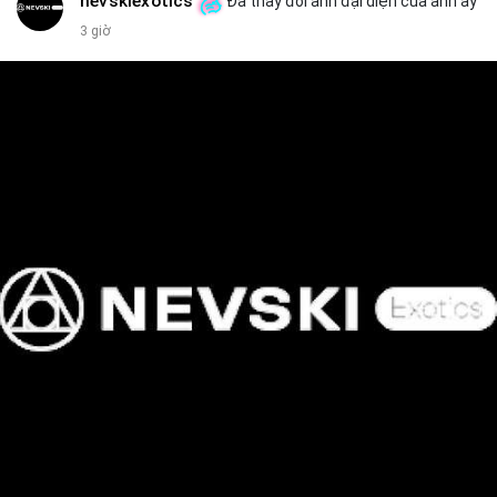
nevskiexotics
Đã thay đổi ảnh đại diện của anh ấy
3 giờ