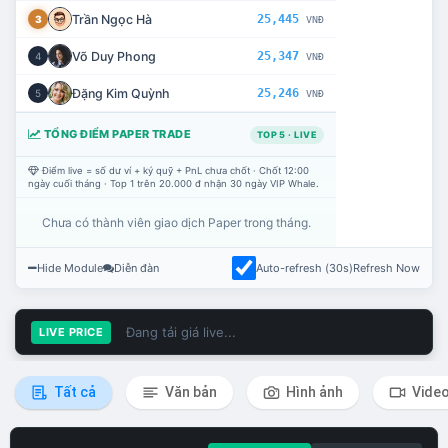
Trần Ngọc Hà
25,445
3
VNĐ
Võ Duy Phong
25,347
4
VNĐ
Đặng Kim Quỳnh
25,246
5
VNĐ
TỔNG ĐIỂM PAPER TRADE
TOP 5 · LIVE
Điểm live = số dư ví + ký quỹ + PnL chưa chốt · Chốt 12:00
ngày cuối tháng · Top 1 trên 20.000 đ nhận 30 ngày VIP Whale.
Chưa có thành viên giao dịch Paper trong tháng.
Hide Module
Diễn đàn
Auto-refresh (30s)
Refresh Now
Đang tải giá live...
LIVE PRICE
Tất cả
Văn bản
Hình ảnh
Vide