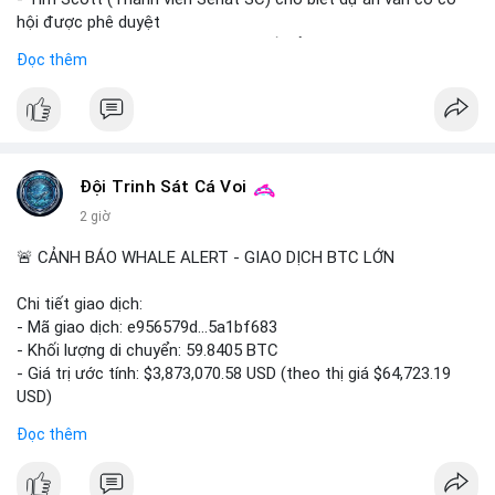
hội được phê duyệt
- Bài toán chính là thời gian hạn chế để đưa dự án vào lịch trình
Đọc thêm
- Có thể ảnh hưởng đến môi trường quy định crypto tại Mỹ
$btc $eth
#vlikevn
#titanbot
Đội Trinh Sát Cá Voi
📰 Nguồn: Cointelegraph
2 giờ
🚨 CẢNH BÁO WHALE ALERT - GIAO DỊCH BTC LỚN
Chi tiết giao dịch:
- Mã giao dịch: e956579d...5a1bf683
- Khối lượng di chuyển: 59.8405 BTC
- Giá trị ước tính: $3,873,070.58 USD (theo thị giá $64,723.19
USD)
- Thời gian: 17:19:55 2026-08-06 UTC
Đọc thêm
Một khối lượng 59.84 BTC trị giá gần 3.9 triệu USD vừa được
kích hoạt di chuyển trong mempool. Với quy mô này, khả năng