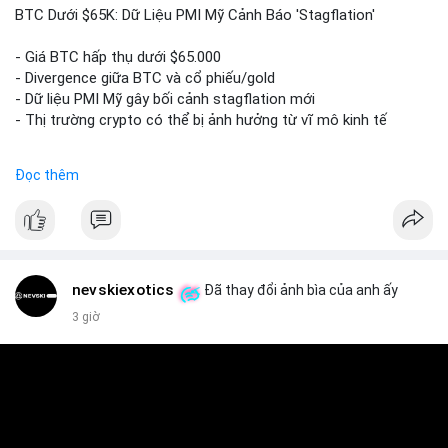
📰 Nguồn: Cointelegraph
BTC Dưới $65K: Dữ Liệu PMI Mỹ Cảnh Báo 'Stagflation'
- Giá BTC hấp thụ dưới $65.000
- Divergence giữa BTC và cổ phiếu/gold
- Dữ liệu PMI Mỹ gây bối cảnh stagflation mới
- Thị trường crypto có thể bị ảnh hưởng từ vĩ mô kinh tế
$btc
#btc
Đọc thêm
#vlikevn
#titanbot
📰 Nguồn: Cointelegraph
nevskiexotics
Đã thay đổi ảnh bìa của anh ấy
3 giờ