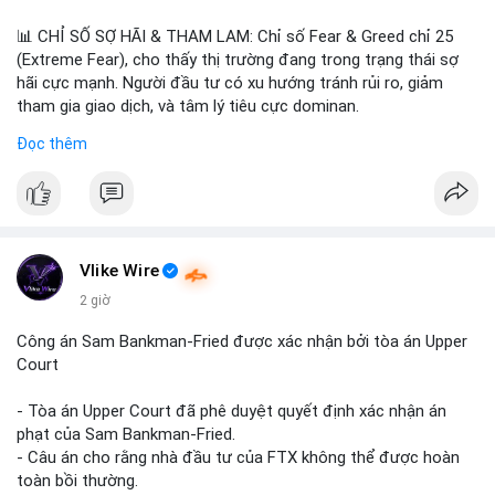
📊 CHỈ SỐ SỢ HÃI & THAM LAM: Chỉ số Fear & Greed chỉ 25
(Extreme Fear), cho thấy thị trường đang trong trạng thái sợ
hãi cực mạnh. Người đầu tư có xu hướng tránh rủi ro, giảm
tham gia giao dịch, và tâm lý tiêu cực dominan.
Đọc thêm
📈 XU HƯỚNG TÌM KIẾM & THẢO LUẬN: Coin được tìm kiếm
nhiều nhất trên CoinGecko là Cash Cat (CASHCAT), Bitcoin
(BTC), Sui (SUI), Pudgy Penguins (PENGU). Trên Google Trends
Việt Nam, từ khóa như 'con riêng', 'phạm nhật minh anh' và 'tô
lâm' được nhắc đến nhiều, có thể phản ánh sự quan tâm đến
các chủ đề không liên quan trực tiếp đến crypto.
Vlike Wire
2 giờ
💬 DÒNG CHẢY TIN TỨC & TRUYỀN THÔNG: Các bài đăng trên
Binance Square tập trung vào chiến lược trading, lệnh kẹp, và
Công án Sam Bankman-Fried được xác nhận bởi tòa án Upper
cập nhật về sự kiện như 'Lãi lỗ chưa ghi nhận'. Trên Telegram,
Court
tin tức nổi bật bao gồm việc Tether mở rộng vào Saudi Arabia
và báo cáo về Bitcoin miners chuyển hướng AI. Các tin tức
- Tòa án Upper Court đã phê duyệt quyết định xác nhận án
quốc tế cũng nhấn mạnh sự động chảy của thị trường.
phạt của Sam Bankman-Fried.
- Câu án cho rằng nhà đầu tư của FTX không thể được hoàn
💡 NHẬN ĐỊNH & KHUYẾN NGHỊ: Tâm lý thị trường hiện tại rất
toàn bồi thường.