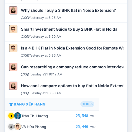
Why should I buy a 3 BHK flat in Noida Extension?
0
Yesterday at 6:25 AM
Smart Investment Guide to Buy 2 BHK Flat in Noida
0
Yesterday at 6:20 AM
Is a 4 BHK Flat in Noida Extension Good for Remote Work?
0
Yesterday at 5:26 AM
Can researching a company reduce common interview mi
0
Tuesday a31 10:12 AM
How can I compare options to buy flat in Noida Extension?
0
Tuesday a31 6:30 AM
BẢNG XẾP HẠNG
TOP 5
Trần Thị Hương
25,548
1
VNĐ
Võ Hữu Phong
25,446
2
VNĐ