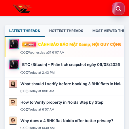
LATEST THREADS
HOTTEST THREADS
MOST VIEWED THRE
CẢNH BÁO BẢO MẬT &amp; NỘI QUY CỘNG ĐỒN
VÀNG
0
Wednesday a31 6:07 AM
BTC (Bitcoin) - Phân tích snapshot ngày 06/08/2026
0
Today at 2:43 PM
What should I verify before booking 3 BHK flats in Noida?
0
Today at 8:01 AM
How to Verify property in Noida Step by Step
0
Today at 6:57 AM
Why does a 4 BHK flat Noida offer better privacy?
0
Today at 6:30 AM