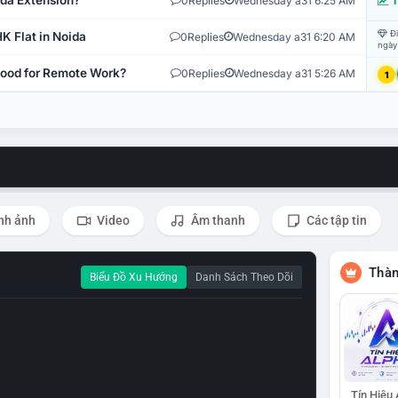
ida Extension?
0
Replies
Wednesday a31 6:25 AM
T
Đi
K Flat in Noida
0
Replies
Wednesday a31 6:20 AM
ngày
 Good for Remote Work?
0
Replies
Wednesday a31 5:26 AM
1
nh ảnh
Video
Âm thanh
Các tập tin
Thàn
Biểu Đồ Xu Hướng
Danh Sách Theo Dõi
Tín Hiệu