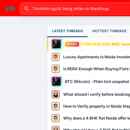
LATEST THREADS
HOTTEST THREADS
CẢNH BÁO BẢO MẬT &amp
VÀNG
Luxury Apartments in Noida Invest
Is RERA Enough When Buying Flats 
BTC (Bitcoin) - Phân tích snapsho
What should I verify before booking
How to Verify property in Noida Ste
Why does a 4 BHK flat Noida offer b