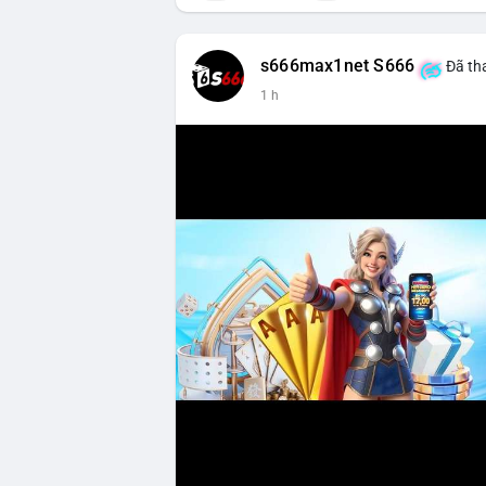
s666max1net S666
Đã tha
1 h