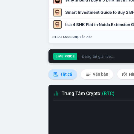
Why should I buy a 3 BHK flat in No
Smart Investment Guide to Buy 2 BH
Is a 4 BHK Flat in Noida Extension
Hide Module
Diễn đàn
Đang tải giá live...
LIVE PRICE
Tất cả
Văn bản
Hì
Trung Tâm Crypto
(BTC)