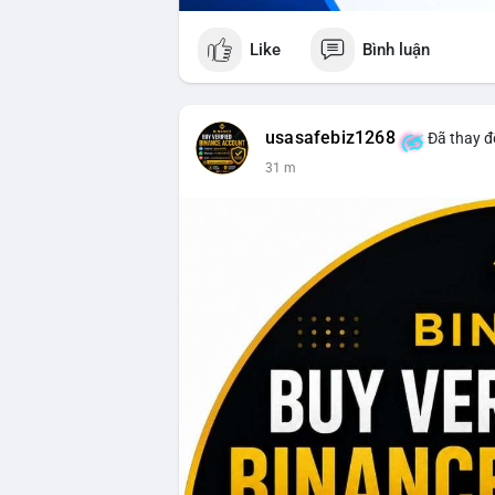
Like
Bình luận
usasafebiz1268
Đã thay đổ
31 m