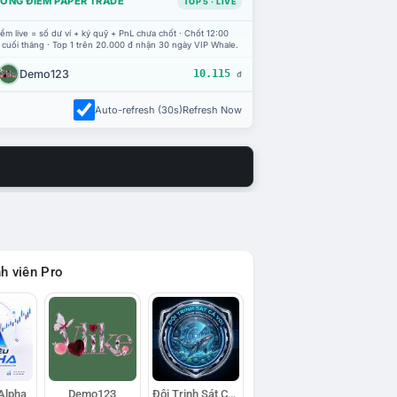
ỔNG ĐIỂM PAPER TRADE
TOP 5 · LIVE
ểm live = số dư ví + ký quỹ + PnL chưa chốt · Chốt 12:00
 cuối tháng · Top 1 trên 20.000 đ nhận 30 ngày VIP Whale.
Demo123
10.115
đ
Auto-refresh (30s)
Refresh Now
h viên Pro
 Alpha
Demo123
Đội Trinh Sát Cá Voi