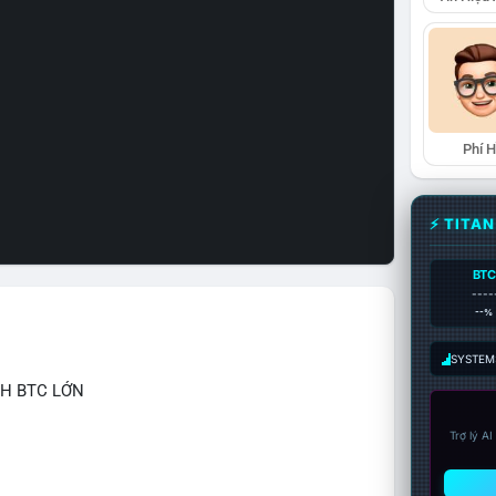
Phí 
⚡ TITA
BTC
----
--%
SYSTEM:
CH BTC LỚN
Trợ lý A