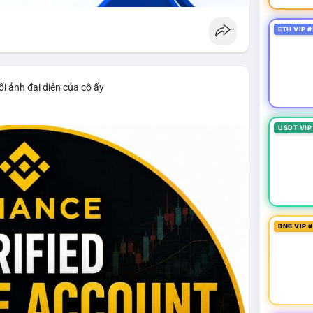
ETH VIP #
i ảnh đại diện của cô ấy
USDT VIP
BNB VIP 