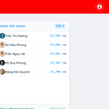
BẢNG XẾP HẠNG
TOP 5
Trần Thị Hương
25,548
VNĐ
À CHẾ TÀI XỬ LÝ VI PHẠM
Võ Hữu Phong
25,446
VNĐ
Trần Ngọc Hà
25,445
VNĐ
Võ Duy Phong
25,347
VNĐ
Đặng Kim Quỳnh
25,246
VNĐ