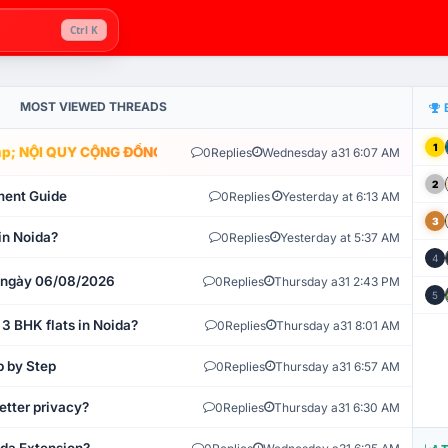
Ctrl K
MOST VIEWED THREADS
1
; NỘI QUY CỘNG ĐỒNG VLIKE.VN: HỆ THỐNG GIÁM SÁT TỰ ĐỘNG V
0
Replies
Wednesday a31 6:07 AM
2
ment Guide
0
Replies
Yesterday at 6:13 AM
3
in Noida?
0
Replies
Yesterday at 5:37 AM
4
t ngày 06/08/2026
0
Replies
Thursday a31 2:43 PM
5
 3 BHK flats in Noida?
0
Replies
Thursday a31 8:01 AM
p by Step
0
Replies
Thursday a31 6:57 AM
etter privacy?
0
Replies
Thursday a31 6:30 AM