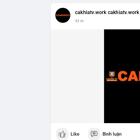
cakhiatv.work cakhiatv.work
43 m
Like
Bình luận