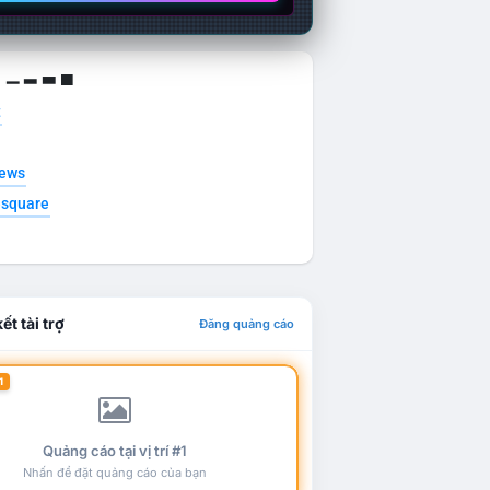
g ▁ ▂ ▃ ▄
t
news
esquare
ết tài trợ
Đăng quảng cáo
1
Quảng cáo tại vị trí #1
Nhấn để đặt quảng cáo của bạn