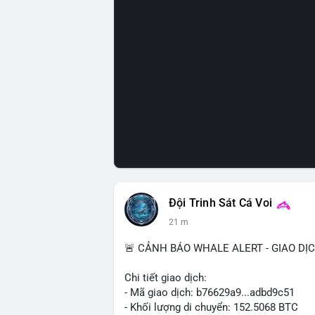
Đội Trinh Sát Cá Voi
21 m
🚨 CẢNH BÁO WHALE ALERT - GIAO DỊ
Chi tiết giao dịch:
- Mã giao dịch: b76629a9...adbd9c51
- Khối lượng di chuyển: 152.5068 BTC