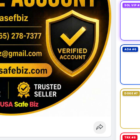
SOL VIP #
ADA #6
DOGE #7
TRX #8