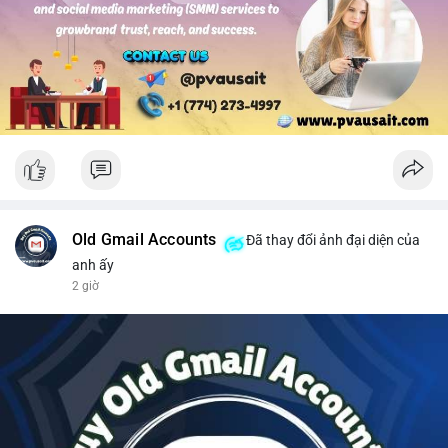
#solusdt
#longsol
#vung76
#breakoutsol
#lenhmuasol
Old Gmail Accounts
Đã thay đổi ảnh đại diện của
anh ấy
2 giờ