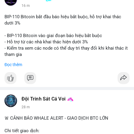
16 m
BIP-110 Bitcoin bắt đầu báo hiệu bắt buộc, hỗ trợ khai thác
dưới 3%
- BIP-110 Bitcoin vào giai đoạn báo hiệu bắt buộc
- Hỗ trợ từ các nhà khai thác hiện dưới 3%
- Kiểm tra xem các node có thể duy trì thay đổi khi khai thác ít
tham gia
- Thảo luận về phương án hard fork dự phòng nếu cần
Đọc thêm
$btc
#btc
#vlikevn
#titanbot
📰 Nguồn: Cointelegraph
Đội Trinh Sát Cá Voi
28 m
🚨 CẢNH BÁO WHALE ALERT - GIAO DỊCH BTC LỚN
Chi tiết giao dịch: