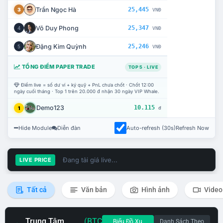
Trần Ngọc Hà
25,445
3
VNĐ
Võ Duy Phong
25,347
4
VNĐ
Đặng Kim Quỳnh
25,246
5
VNĐ
TỔNG ĐIỂM PAPER TRADE
TOP 5 · LIVE
Điểm live = số dư ví + ký quỹ + PnL chưa chốt · Chốt 12:00
ngày cuối tháng · Top 1 trên 20.000 đ nhận 30 ngày VIP Whale.
Demo123
10.115
1
đ
Hide Module
Diễn đàn
Auto-refresh (30s)
Refresh Now
Đang tải giá live...
LIVE PRICE
Tất cả
Văn bản
Hình ảnh
Video
Trung Tâm
(BTC
Biểu Đồ Xu
Danh Sách Theo