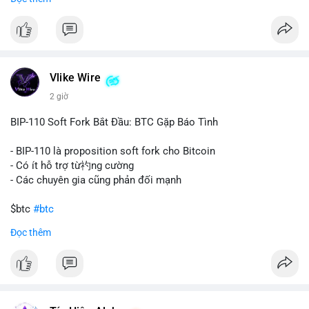
#67dot9754btc
#4dot42trieuusd
#chuyenvilanh
Nhận định phân tích:
#dongtiencavoi
#mempoolbtc
Khối lượng 94.58 BTC trị giá hơn 6.15 triệu USD được di
chuyển trong một giao dịch duy nhất cho thấy dấu hiệu của
một tổ chức hoặc cá nhân sở hữu lượng tài sản lớn. Động thái
Vlike Wire
này có thể phản ánh ba kịch bản chính: thứ nhất, cá voi đang
chuẩn bị thanh khoản bằng cách chuyển lên sàn giao dịch, tạo
2 giờ
áp lực bán tiềm năng; thứ hai, tài sản được chuyển vào ví lạnh
để nắm giữ dài hạn, thể hiện niềm tin vào xu hướng tăng; thứ
BIP-110 Soft Fork Bắt Đầu: BTC Gặp Báo Tình
ba, hành vi chia tách hoặc tái cấu trúc danh mục nhằm phân
tán rủi ro. Với mức giá 65K, khối lượng này không quá lớn để
- BIP-110 là proposition soft fork cho Bitcoin
gây sốc thanh khoản tức thời, nhưng vẫn đủ sức tạo biến động
- Có ít hỗ trợ từ礿ng cường
tâm lý ngắn hạn nếu hướng đến sàn tập trung.
- Các chuyên gia cũng phản đối mạnh
Lời khuyên cho nhà đầu tư nhỏ lẻ:
$btc
#btc
Theo dõi các giao dịch tiếp theo từ cùng địa chỉ ví để xác nhận
Đọc thêm
hướng đi của dòng tiền. Tránh hành động theo cảm xúc, ưu
#vlikevn
#titanbot
tiên quản trị rủi ro và không mở vị thế lớn trước khi có tín hiệu
rõ ràng về đích đến của số BTC này.
📰 Nguồn: CoinDesk
#94dot58btc
#vilanh
#chuyentiencavoi
#btcmempool