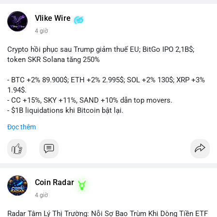
Vlike Wire
4 giờ
Crypto hồi phục sau Trump giảm thuế EU; BitGo IPO 2,1B$;
token SKR Solana tăng 250%
- BTC +2% 89.900$; ETH +2% 2.995$; SOL +2% 130$; XRP +3%
1.94$.
- CC +15%, SKY +11%, SAND +10% dẫn top movers.
- $1B liquidations khi Bitcoin bật lại.
- Trump hủy thuế EU, tín hiệu giảm áp lực.
Đọc thêm
- Vitalik đề xuất DVT staking cho Ethereum.
- BitGo IPO 18$/cổ phiếu, trị giá ~2B$.
- Senate Ag Committee tiến hành Clarity Act.
- Newrez tính crypto vào điều kiện vay nhà.
- HK cấp giấy phép stablecoin mới.
- Tòa án Nga công nhận crypto là tài sản.
Coin Radar
- Trump hy vọng ký bill cấu trúc thị trường crypto.
4 giờ
- Saga EVM bị hack 7M$, quỹ trộm chuyển sang Ethereum.
- Steak ’n Shake thưởng BTC cho nhân viên.
Radar Tâm Lý Thị Trường: Nỗi Sợ Bao Trùm Khi Dòng Tiền ETF