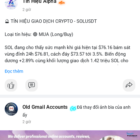
#dongtienlon
Tín Hiệu Alpha
2 giờ
🔮 TÍN HIỆU GIAO DỊCH CRYPTO - SOLUSDT
Loại tín hiệu: 🟢 MUA (Long/Buy)
SOL đang cho thấy sức mạnh khi giá hiện tại $76.16 bám sát
vùng đỉnh 24h $76.81, cách đáy $73.57 tới 3.5%. Biến động
dương +2.89% cùng khối lượng giao dịch 1.42 triệu SOL cho
thấy lực cầu chủ động đang chiếm ưu thế, phe mua kiểm soát
Đọc thêm
hoàn toàn nhịp điều chỉnh.
Khuyến nghị giao dịch cụ thể:
- Vùng Entry: 75.80 - 76.20 (chờ retest vùng kháng cự cũ thành
hỗ trợ)
- Mục tiêu chốt lời: TP1: 77.50, TP2: 78.80
Old Gmail Accounts
Đã thay đổi ảnh bìa của anh
- Cắt lỗ: 74.90 (dưới vùng hỗ trợ gần nhất)
ấy
2 giờ
Quản trị vốn: Khối lượng vào lệnh tối đa 2-3% tài khoản, ưu tiên
chốt 50% vị thế tại TP1 và dời stop loss về điểm hòa vốn.