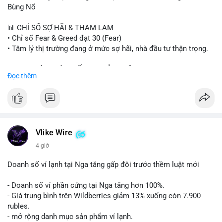
#binancesquare
#cryptonews
#btc
#eth
#sol
#xrp
#cc
#sky
Bùng Nổ
#sand
#bitgo
#solana
#stablecoin
#regulation
📊 CHỈ SỐ SỢ HÃI & THAM LAM
$btc $eth $sol $xrp $cc $sky $sand $skr
#skr
• Chỉ số Fear & Greed đạt 30 (Fear)
• Tâm lý thị trường đang ở mức sợ hãi, nhà đầu tư thận trọng.
#vlikevn
#titanbot
📈 XU HƯỚNG TÌM KIẾM & THẢO LUẬN
Đọc thêm
📰 Nguồn: Decrypt
• CoinGecko Trending: PENGU, TUT, ACE, CASHCAT, ANSEM,
STONKBROKER, UNI
• LunarCrush Trending: Ethereum, Solana, Dogecoin, Polkadot,
Chainlink, Taylor Swift, Tesla
• Google Trends Việt Nam: Real Madrid, Giao hữu câu lạc bộ,
Tinh hà say hi
Vlike Wire
4 giờ
💬 DÒNG CHẢY TIN TỨC & TRUYỀN THÔNG
• Binance Square: Cộng đồng đang tranh luận về lệnh
Doanh số ví lạnh tại Nga tăng gấp đôi trước thềm luật mới
Long/Short, kỳ vọng vào các kèo $ACE, $RAVE và lo ngại tin
xấu từ SpaceX/Musk.
- Doanh số ví phần cứng tại Nga tăng hơn 100%.
• Tin tức quốc tế: US spot Bitcoin ETFs ghi nhận dòng tiền 1 tỷ
- Giá trung bình trên Wildberries giảm 13% xuống còn 7.900
USD; Nansen founder dự báo Bitcoin không dưới 60K; Chi tiêu
rubles.
thẻ Crypto đạt ATH 759 triệu USD.
- mở rộng danh mục sản phẩm ví lạnh.