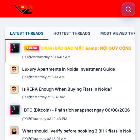
LATEST THREADS
HOTTEST THREADS
MOST VIEWED THRE
CẢNH BÁO BẢO MẬT &amp; NỘI QUY CỘNG ĐỒNG
VÀNG
0
Wednesday a31 6:07 AM
Luxury Apartments in Noida Investment Guide
0
Yesterday at 6:13 AM
Is RERA Enough When Buying Flats in Noida?
0
Yesterday at 5:37 AM
BTC (Bitcoin) - Phân tích snapshot ngày 06/08/2026
0
Thursday a31 2:43 PM
What should I verify before booking 3 BHK flats in Noida?
0
Thursday a31 8:01 AM