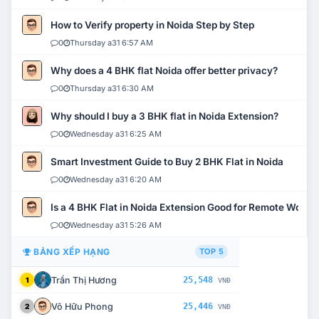
How to Verify property in Noida Step by Step
0
Thursday a31 6:57 AM
Why does a 4 BHK flat Noida offer better privacy?
0
Thursday a31 6:30 AM
Why should I buy a 3 BHK flat in Noida Extension?
0
Wednesday a31 6:25 AM
Smart Investment Guide to Buy 2 BHK Flat in Noida
0
Wednesday a31 6:20 AM
Is a 4 BHK Flat in Noida Extension Good for Remote Work?
0
Wednesday a31 5:26 AM
BẢNG XẾP HẠNG
TOP 5
Trần Thị Hương
25,548
1
VNĐ
Võ Hữu Phong
25,446
2
VNĐ