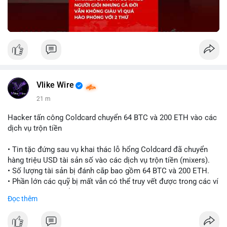
Vlike Wire
21 m
Hacker tấn công Coldcard chuyển 64 BTC và 200 ETH vào các
dịch vụ trộn tiền
• Tin tặc đứng sau vụ khai thác lỗ hổng Coldcard đã chuyển
hàng triệu USD tài sản số vào các dịch vụ trộn tiền (mixers).
• Số lượng tài sản bị đánh cắp bao gồm 64 BTC và 200 ETH.
• Phần lớn các quỹ bị mất vẫn có thể truy vết được trong các ví
do kẻ tấn công kiểm soát.
Đọc thêm
#coldcard
#cryptohack
#btc
#eth
#binancesquare
#cryptonews