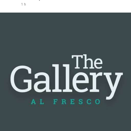
1 h
#vlikevn
#titanbot
📰 Nguồn: Cointelegraph