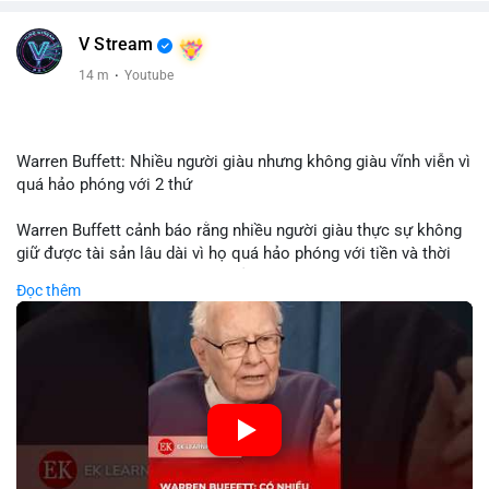
V Stream
14 m
·
Youtube
Warren Buffett: Nhiều người giàu nhưng không giàu vĩnh viễn vì
quá hảo phóng với 2 thứ
Warren Buffett cảnh báo rằng nhiều người giàu thực sự không
giữ được tài sản lâu dài vì họ quá hảo phóng với tiền và thời
gian. Quyên góp liên tục làm giảm vốn đầu tư, hạn chế lợi
Đọc thêm
nhuận tái đầu tư và suy giảm sức mạnh tăng trưởng danh mục.
Đối với nhà đầu tư crypto, giữ lại lợi nhuận để tái đầu tư vào
dự án tiềm năng quan trọng hơn chia sẻ quá mức. Cân bằng
đóng góp xã hội và bảo vệ tài sản giúp nhà đầu tư đạt được
bền vững tài chính mà Buffett đề cao.
🎥 Xem video trực tiếp tại:
Nguồn: KIEN THUC KINH TE