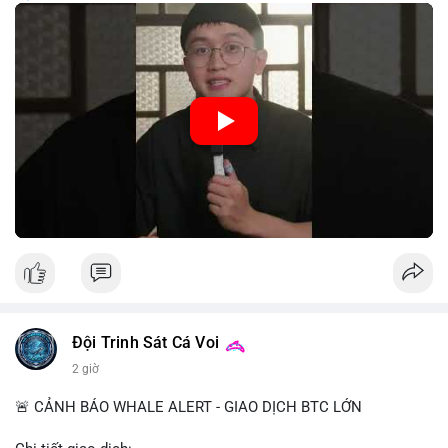
trung, CBDC là hình thức tiền pháp định được phát hành và
quản lý trực tiếp bởi Ngân hàng Trung ương nhằm tối ưu hóa
hệ thống thanh toán và tăng cường hiệu quả chính sách tiền tệ.
Việc triển khai CBDC hứa hẹn sẽ thay đổi diện mạo của hạ
tầng tài chính truyền thống, mang lại sự tiện lợi trong giao dịch
nhưng cũng đặt ra nhiều thách thức về quyền riêng tư và an
ninh mạng.
🎥 Xem video trực tiếp tại:
Nguồn: 5 Phút Crypto
Đội Trinh Sát Cá Voi
2 giờ
🚨 CẢNH BÁO WHALE ALERT - GIAO DỊCH BTC LỚN