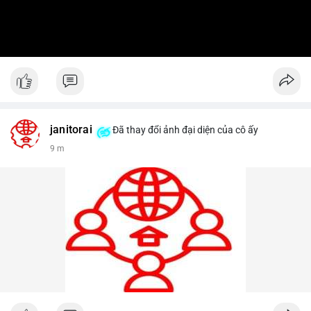
janitorai
Đã thay đổi ảnh đại diện của cô ấy
9 m