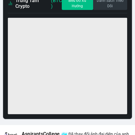
Trung Tâm
(BTC
Biểu Đồ Xu
Danh Sách Theo
Crypto
)
Hướng
Dõi
AspirantsCollege
Đã thay đổi ảnh đại diện của anh