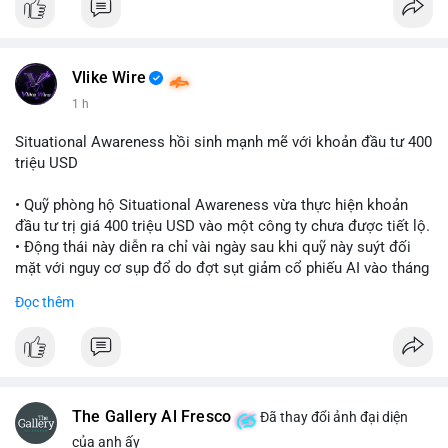
Vlike Wire
1 h
Situational Awareness hồi sinh mạnh mẽ với khoản đầu tư 400
triệu USD
• Quỹ phòng hộ Situational Awareness vừa thực hiện khoản
đầu tư trị giá 400 triệu USD vào một công ty chưa được tiết lộ.
• Động thái này diễn ra chỉ vài ngày sau khi quỹ này suýt đối
mặt với nguy cơ sụp đổ do đợt sụt giảm cổ phiếu AI vào tháng
7.
Đọc thêm
• Sự trở lại này đánh dấu bước phục hồi đáng chú ý của quỹ
sau giai đoạn khủng hoảng.
#cryptonews
#investment
#situationalawareness
#financenews
The Gallery Al Fresco
Đã thay đổi ảnh đại diện
$btc $eth
của anh ấy