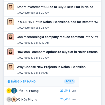
Smart Investment Guide to Buy 2 BHK Flat in Noida
0
Yesterday at 6:20 AM
Is a 4 BHK Flat in Noida Extension Good for Remote Work?
0
Yesterday at 5:26 AM
Can researching a company reduce common interview mi
0
Tuesday a31 10:12 AM
How can I compare options to buy flat in Noida Extension?
0
Tuesday a31 6:30 AM
Why Choose New Projects in Noida Extension
0
Tuesday a31 6:01 AM
BẢNG XẾP HẠNG
TOP 5
Trần Thị Hương
25,548
1
VNĐ
Võ Hữu Phong
25,446
2
VNĐ