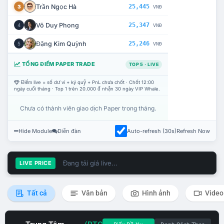
Trần Ngọc Hà
25,445
3
VNĐ
Võ Duy Phong
25,347
4
VNĐ
Đặng Kim Quỳnh
25,246
5
VNĐ
TỔNG ĐIỂM PAPER TRADE
TOP 5 · LIVE
Điểm live = số dư ví + ký quỹ + PnL chưa chốt · Chốt 12:00
ngày cuối tháng · Top 1 trên 20.000 đ nhận 30 ngày VIP Whale.
Chưa có thành viên giao dịch Paper trong tháng.
Hide Module
Diễn đàn
Auto-refresh (30s)
Refresh Now
Đang tải giá live...
LIVE PRICE
Tất cả
Văn bản
Hình ảnh
Video