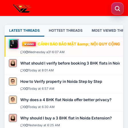
LATEST THREADS
HOTTEST THREADS
MOST VIEWED THRE
CẢNH BÁO BẢO MẬT &amp; NỘI QUY CỘNG ĐỒN
VÀNG
0
Wednesday a31 6:07 AM
What should I verify before booking 3 BHK flats in Noida?
0
Today at 8:01 AM
How to Verify property in Noida Step by Step
0
Today at 6:57 AM
Why does a 4 BHK flat Noida offer better privacy?
0
Today at 6:30 AM
Why should I buy a 3 BHK flat in Noida Extension?
0
Yesterday at 6:25 AM