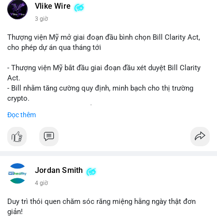
Vlike Wire
3 giờ
Thượng viện Mỹ mở giai đoạn đầu bình chọn Bill Clarity Act,
cho phép dự án qua tháng tới
- Thượng viện Mỹ bắt đầu giai đoạn đầu xét duyệt Bill Clarity
Act.
- Bill nhằm tăng cường quy định, minh bạch cho thị trường
crypto.
- Đạt 60 phiếu cần thiết để tiến tới tháng tới.
Đọc thêm
- Bill có thể ảnh hưởng pháp lý, hoạt động của các đồng tiền kỹ
thuật số.
#binancesquare
#cryptonews
#regulation
#ussenate
#clarityact
Jordan Smith
$btc $eth
4 giờ
#vlikevn
#titanbot
Duy trì thói quen chăm sóc răng miệng hằng ngày thật đơn
giản!