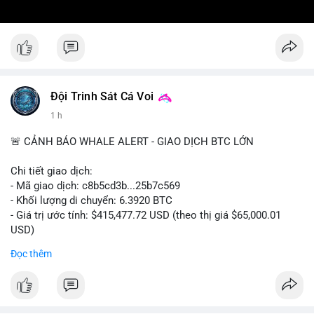
Đội Trinh Sát Cá Voi
1 h
🚨 CẢNH BÁO WHALE ALERT - GIAO DỊCH BTC LỚN
Chi tiết giao dịch:
- Mã giao dịch: c8b5cd3b...25b7c569
- Khối lượng di chuyển: 6.3920 BTC
- Giá trị ước tính: $415,477.72 USD (theo thị giá $65,000.01
USD)
- Thời gian: 11:19:49 2026-08-08 UTC
Đọc thêm
Nhận định phân tích: Giao dịch 6.3920 BTC trị giá hơn 415
nghìn USD được xác nhận trong mempool, mức chuyển động
trung bình lớn, chưa đủ tạo áp lực bán trực tiếp nhưng phản