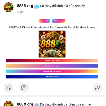
#mucgia64963
#vlikevn
#titanbot
888ft org
Đã thay đổi ảnh bìa của anh ấy
5 giờ
📰 Nguồn: CoinDesk
888ft org
Đã thay đổi ảnh đại diện của anh ấy