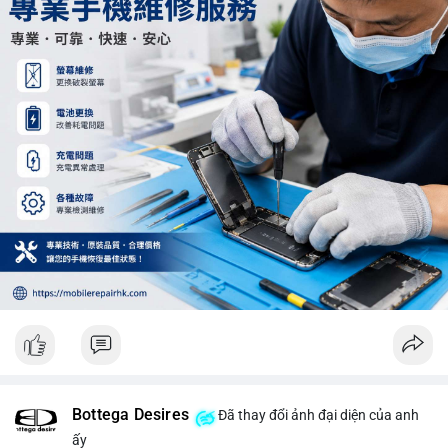
Khối lượng 12.29 BTC chưa đủ tạo áp lực bán lớn, không cần
hoảng loạn. Theo dõi sát dòng tiền đổ vào sàn giao dịch tập
trung trong 24 giờ tới.
#12dot29btc
#vilanh
#tichluydaihan
#phienau
#btcmempool
Bottega Desires
Đã thay đổi ảnh đại diện của anh
ấy