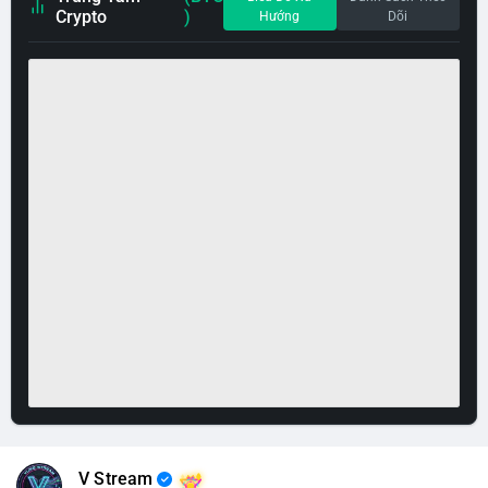
Crypto
)
Hướng
Dõi
V Stream