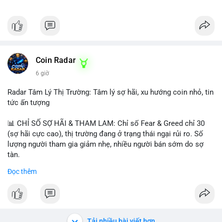
Coin Radar
6 giờ
Radar Tâm Lý Thị Trường: Tâm lý sợ hãi, xu hướng coin nhỏ, tin
tức ấn tượng
📊 CHỈ SỐ SỢ HÃI & THAM LAM: Chỉ số Fear & Greed chỉ 30
(sợ hãi cực cao), thị trường đang ở trạng thái ngại rủi ro. Số
lượng người tham gia giảm nhẹ, nhiều người bán sớm do sợ
tàn.
Đọc thêm
📈 XU HƯỚNG TÌM KIẾM & THẢO LUẬN: Biconomy (BICO),
Pudgy Penguins (PENGU), Bitcoin SV (BSV) và Kaspa (KAS) là
coin được tìm kiếm nhiều nhất. Chủ đề NFT (Pudgy Penguins),
AI (Hyperliquid) và ổn định (BSV) nổi bật.
Tải nhiều bài viết hơn