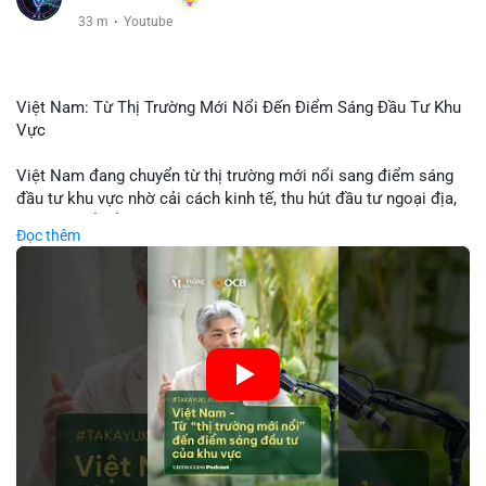
33 m
·
Youtube
Việt Nam: Từ Thị Trường Mới Nổi Đến Điểm Sáng Đầu Tư Khu
Vực
Việt Nam đang chuyển từ thị trường mới nổi sang điểm sáng
đầu tư khu vực nhờ cải cách kinh tế, thu hút đầu tư ngoại địa,
và phát triển ẩm thực, du lịch. Biến động thị trường này tạo cơ
Đọc thêm
hội cho nhà đầu tư lặp lại mô hình thành công của các quốc
gia đang phát triển. Nền tảng crypto tại Việt Nam cũng tăng
trưởng nhờ chính sách ổn định và sự quan tâm từ nhà đầu tư
toàn cầu.
🎥 Xem video trực tiếp tại:
Nguồn: VIETSUCCESS