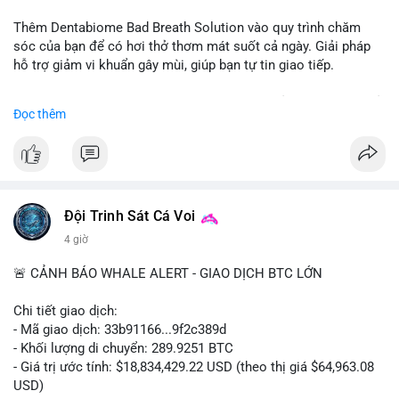
📰 Nguồn: CoinDesk
Thêm Dentabiome Bad Breath Solution vào quy trình chăm
sóc của bạn để có hơi thở thơm mát suốt cả ngày. Giải pháp
hỗ trợ giảm vi khuẩn gây mùi, giúp bạn tự tin giao tiếp.
Bắt đầu ngay hôm nay với bước chăm sóc nhỏ nhưng hiệu quả
Đọc thêm
lớn cho nụ cười khỏe mạnh.
#dentabiome
#badbreathsolution
#hoithothommat
#chamsocrangmieng
#suckhoerangmieng
#nucuoitutin
Đội Trinh Sát Cá Voi
4 giờ
🚨 CẢNH BÁO WHALE ALERT - GIAO DỊCH BTC LỚN
Chi tiết giao dịch:
- Mã giao dịch: 33b91166...9f2c389d
- Khối lượng di chuyển: 289.9251 BTC
- Giá trị ước tính: $18,834,429.22 USD (theo thị giá $64,963.08
USD)