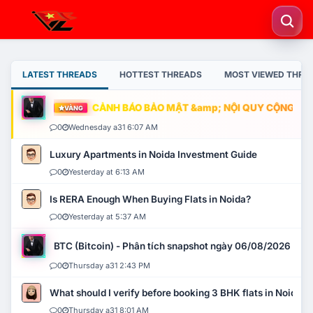
LATEST THREADS
HOTTEST THREADS
MOST VIEWED THRE
CẢNH BÁO BẢO MẬT &amp; NỘI QUY CỘNG ĐỒNG
VÀNG
0
Wednesday a31 6:07 AM
Luxury Apartments in Noida Investment Guide
0
Yesterday at 6:13 AM
Is RERA Enough When Buying Flats in Noida?
0
Yesterday at 5:37 AM
BTC (Bitcoin) - Phân tích snapshot ngày 06/08/2026
0
Thursday a31 2:43 PM
What should I verify before booking 3 BHK flats in Noida?
0
Thursday a31 8:01 AM