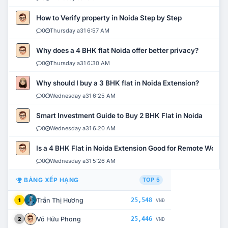
How to Verify property in Noida Step by Step
0
Thursday a31 6:57 AM
Why does a 4 BHK flat Noida offer better privacy?
0
Thursday a31 6:30 AM
Why should I buy a 3 BHK flat in Noida Extension?
0
Wednesday a31 6:25 AM
Smart Investment Guide to Buy 2 BHK Flat in Noida
0
Wednesday a31 6:20 AM
Is a 4 BHK Flat in Noida Extension Good for Remote Work?
0
Wednesday a31 5:26 AM
BẢNG XẾP HẠNG
TOP 5
Trần Thị Hương
25,548
1
VNĐ
Võ Hữu Phong
25,446
2
VNĐ