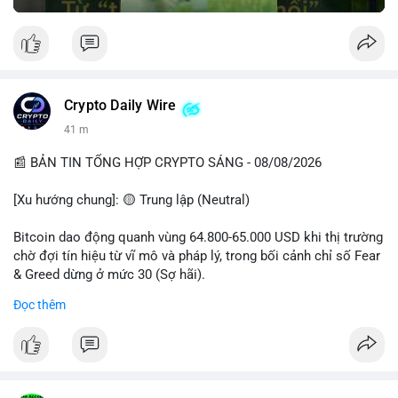
Crypto Daily Wire
41 m
📰 BẢN TIN TỔNG HỢP CRYPTO SÁNG - 08/08/2026
[Xu hướng chung]: 🟡 Trung lập (Neutral)
Bitcoin dao động quanh vùng 64.800-65.000 USD khi thị trường
chờ đợi tín hiệu từ vĩ mô và pháp lý, trong bối cảnh chỉ số Fear
& Greed dừng ở mức 30 (Sợ hãi).
Đọc thêm
- Thị trường & Giá cả: Chuỗi giao dịch cá voi BTC diễn ra dày
đặc, đáng chú ý nhất là lệnh chuyển 289,92 BTC trị giá 18,83
triệu USD lúc 08:19 UTC và 61,37 BTC (gần 4 triệu USD) lúc
06:19 UTC. Các lệnh này chủ yếu là tái phân bổ tài sản, chưa
tạo áp lực bán trực tiếp lên sàn.