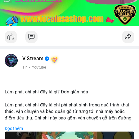
V Stream
1 h
·
Youtube
Lâm phát chi phí đẩy là gì? Đơn giản hóa
Lâm phát chi phí đẩy là chi phí phát sinh trong quá trình khai
thác, vận chuyển và bảo quản gỗ từ rừng tới nhà máy hoặc
điểm tiêu thụ. Chi phí này bao gồm vận chuyển gỗ trên đường
bộ, đường thủy hoặc đường ray, phụ thuộc vào khoảng cách và
Đọc thêm
điều kiện địa hình. Việc hiểu rõ chi phí đẩy giúp doanh nghiệp
lâm nghiệp tối ưu hoá chuỗi cung ứng và kiểm soát lợi nhuận.