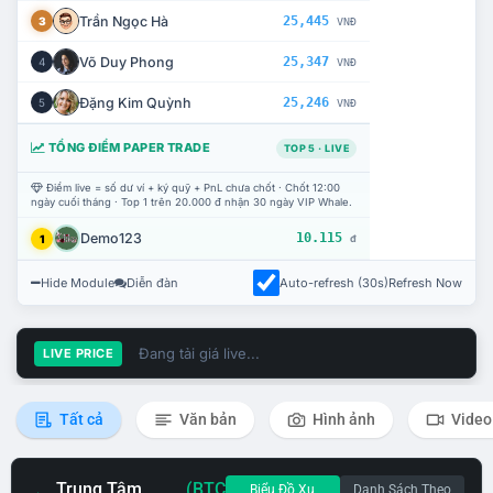
Trần Ngọc Hà
25,445
3
VNĐ
Võ Duy Phong
25,347
4
VNĐ
Đặng Kim Quỳnh
25,246
5
VNĐ
TỔNG ĐIỂM PAPER TRADE
TOP 5 · LIVE
Điểm live = số dư ví + ký quỹ + PnL chưa chốt · Chốt 12:00
ngày cuối tháng · Top 1 trên 20.000 đ nhận 30 ngày VIP Whale.
Demo123
10.115
1
đ
Hide Module
Diễn đàn
Auto-refresh (30s)
Refresh Now
Đang tải giá live...
LIVE PRICE
Tất cả
Văn bản
Hình ảnh
Video
Trung Tâm
(BTC
Biểu Đồ Xu
Danh Sách Theo