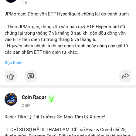
1 h
JPMorgan: Dòng vốn ETF Hyperliquid chững lại do cạnh tranh
- Theo JPMorgan, dòng vốn vào các quỹ ETF Hyperliquid đã
chững lại trong tháng 7 và tháng 8 sau khi dẫn đầu dòng vốn
vào ETF tiền điện tử trong tháng 5 và tháng 6.
- Nguyên nhân chính là do sự cạnh tranh ngày càng gay gắt từ
các sản phẩm ETF tiền điện tử khác.
- Điều này cho thấy sự quan tâm của nhà đầu tư đối với
Đọc thêm
Hyperliquid có thể đã giảm bớt, ảnh hưởng đến dòng vốn và
thanh khoản của đồng tiền này.
- Nhà đầu tư cần theo dõi sát sao diễn biến thị trường và các
yếu tố cạnh tranh để đưa ra quyết định đầu tư hợp lý.
#binancesquare
#cryptonews
#hyperliquid
#etf
#jpmorgan
Coin Radar
2 giờ
$hype
Radar Tâm Lý Thị Trường: Sợ Mạo Tâm Lý Xtreme!
#vlikevn
#titanbot
📊 CHỈ SỐ SỢ HÃI & THAM LAM: Chỉ số Fear & Greed chỉ 25,
📰 Nguồn: CoinDesk
thuộc mức 'Extreme Fear'. Điều này phản ánh tâm lý thị trường