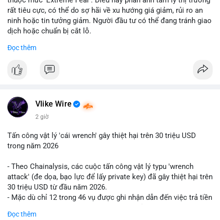
rất tiêu cực, có thể do sợ hãi về xu hướng giá giảm, rủi ro an
ninh hoặc tin tưởng giảm. Người đầu tư có thể đang tránh giao
dịch hoặc chuẩn bị cắt lỗ.
Đọc thêm
📈 XU HƯỚNG TÌM KIẾM & THẢO LUẬN: Coin trending trên
CoinGecko bao gồm các token meme như Cash Cat
(CASHCAT), Pudgy Penguins (PENGU) và OVERTAKE (TAKE).
Các chủ đề như 'Sắt lở đất' hoặc 'Chết' trên Google Trends
Việt Nam không liên quan trực tiếp đến crypto, cho thấy sự tập
trung của người dùng vào các chủ đề địa phương. Trên
Vlike Wire
LunarCrush, các chủ đề như Solana, Taylor Swift và UFC 310
2 giờ
hấp dẫn sự chú ý đa lĩnh vực.
Tấn công vật lý 'cái wrench' gây thiệt hại trên 30 triệu USD
💬 DÒNG CHẢY TIN TỨC & TRUYỀN THÔNG: Tài chính Việt
trong năm 2026
Nam đang tập trung vào các đề tài như 'Trục lợi' hoặc 'Miền
Bắc', trong khi tin tức quốc tế nhấn mạnh việc Putin ký luật
- Theo Chainalysis, các cuộc tấn công vật lý typu 'wrench
crypto và sự kiện an ninh như hack Zeus Wallet. Trên Binance
attack' (đe dọa, bạo lực để lấy private key) đã gây thiệt hại trên
Square, nhiều người chia sẻ chiến lược giao dịch như lệnh
30 triệu USD từ đầu năm 2026.
Long $BTW hoặc cập nhật về sự kiện Alpha Trading
- Mặc dù chỉ 12 trong 46 vụ được ghi nhận dẫn đến việc trả tiền
Competition.
chuộc, nhưng các cuộc tấn công đang mở rộng phạm vi: bao
Đọc thêm
gồm rò rỉ dữ liệu và đe dọa tới gia đình, bạn bè của người sở