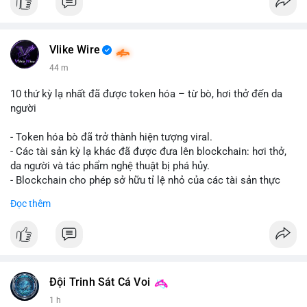
Vlike Wire
44 m
10 thứ kỳ lạ nhất đã được token hóa – từ bò, hơi thở đến da
người
- Token hóa bò đã trở thành hiện tượng viral.
- Các tài sản kỳ lạ khác đã được đưa lên blockchain: hơi thở,
da người và tác phẩm nghệ thuật bị phá hủy.
- Blockchain cho phép sở hữu tỉ lệ nhỏ của các tài sản thực
vật, mở ra thị trường mới.
Đọc thêm
- Câu hỏi về pháp lý, đạo đức và bảo mật đang được đặt ra.
- Nhiều nền tảng NFT đang thử nghiệm token hóa các tài sản
bất thường.
#binancesquare
#cryptonews
#tokenization
#web3
#nft
Đội Trinh Sát Cá Voi
$btc $eth
1 h