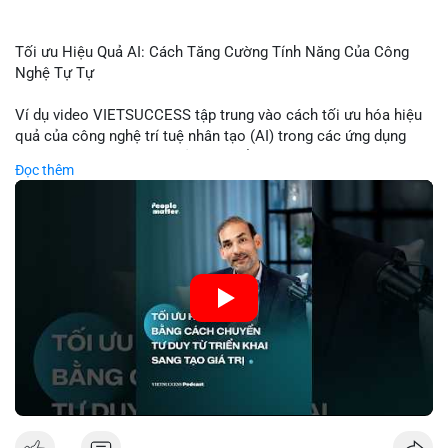
Tối ưu Hiệu Quả AI: Cách Tăng Cường Tính Năng Của Công
Nghệ Tự Tự
Ví dụ video VIETSUCCESS tập trung vào cách tối ưu hóa hiệu
quả của công nghệ trí tuệ nhân tạo (AI) trong các ứng dụng
chuyên nghiệp. AI được sử dụng để phân tích dữ liệu lớn, dự
Đọc thêm
đoán xu hướng thị trường, và tự động hóa quy trình trong lĩnh
vực tài chính và crypto. Bài đăng nhấn mạnh vai trò của AI
trong việc giảm thiểu sai lầm, tăng tốc độ xử lý, và hỗ trợ quyết
định dựa trên dữ liệu. Điều này đặc biệt quan trọng trong thời
kỳ phát triển nhanh chóng của ngành crypto, nơi tính chính xác
và tốc độ là yếu tố quyết định.
🎥 Xem video trực tiếp tại:
Nguồn: VIETSUCCESS