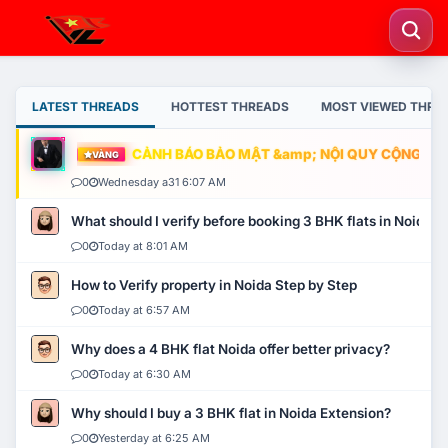
LATEST THREADS
HOTTEST THREADS
MOST VIEWED THRE
CẢNH BÁO BẢO MẬT &amp; NỘI QUY CỘNG ĐỒNG
VÀNG
0
Wednesday a31 6:07 AM
What should I verify before booking 3 BHK flats in Noida?
0
Today at 8:01 AM
How to Verify property in Noida Step by Step
0
Today at 6:57 AM
Why does a 4 BHK flat Noida offer better privacy?
0
Today at 6:30 AM
Why should I buy a 3 BHK flat in Noida Extension?
0
Yesterday at 6:25 AM