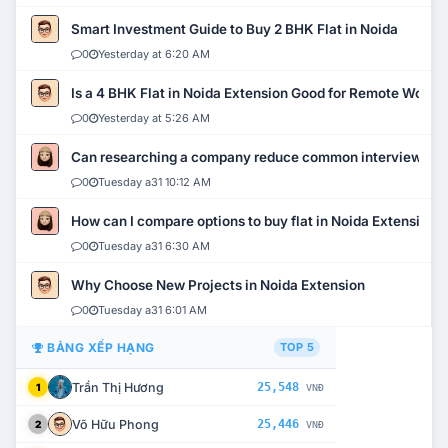
Smart Investment Guide to Buy 2 BHK Flat in Noida
0
Yesterday at 6:20 AM
Is a 4 BHK Flat in Noida Extension Good for Remote Work?
0
Yesterday at 5:26 AM
Can researching a company reduce common interview mi
0
Tuesday a31 10:12 AM
How can I compare options to buy flat in Noida Extension?
0
Tuesday a31 6:30 AM
Why Choose New Projects in Noida Extension
0
Tuesday a31 6:01 AM
BẢNG XẾP HẠNG
TOP 5
Trần Thị Hương
25,548
1
VNĐ
Võ Hữu Phong
25,446
2
VNĐ