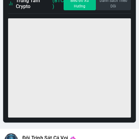
Trung Tâm
(BTC
Biểu Đồ Xu
Danh Sách Theo
Crypto
)
Hướng
Dõi
Đội Trinh Sát Cá Voi