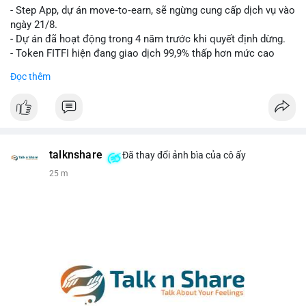
- Step App, dự án move‑to‑earn, sẽ ngừng cung cấp dịch vụ vào
Lời khuyên cho nhà đầu tư nhỏ lẻ: Theo dõi xác nhận của giao
ngày 21/8.
dịch này. Nếu BTC tiếp tục bị rút khỏi sàn với tần suất tăng, đó
- Dự án đã hoạt động trong 4 năm trước khi quyết định dừng.
là tín hiệu tích cực cho xu hướng tăng giá. Hạn chế hành động
- Token FITFI hiện đang giao dịch 99,9% thấp hơn mức cao
theo cảm xúc, ưu tiên quản trị rủi ro với khối lượng vị thế nhỏ.
nhất từng đạt được.
Đọc thêm
#9dot608btc
#619kusd
#vilanh
#dichuyenbtc
#quantriruiro
#binancesquare
#cryptonews
#fitfi
#movetoearn
#stepapp
$fitfi
#vlikevn
#titanbot
talknshare
Đã thay đổi ảnh bìa của cô ấy
25 m
📰 Nguồn: Cointelegraph