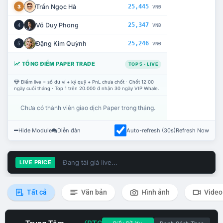
Trần Ngọc Hà
25,445
3
VNĐ
Võ Duy Phong
25,347
4
VNĐ
Đặng Kim Quỳnh
25,246
5
VNĐ
TỔNG ĐIỂM PAPER TRADE
TOP 5 · LIVE
Điểm live = số dư ví + ký quỹ + PnL chưa chốt · Chốt 12:00
ngày cuối tháng · Top 1 trên 20.000 đ nhận 30 ngày VIP Whale.
Chưa có thành viên giao dịch Paper trong tháng.
Hide Module
Diễn đàn
Auto-refresh (30s)
Refresh Now
Đang tải giá live...
LIVE PRICE
Tất cả
Văn bản
Hình ảnh
Video