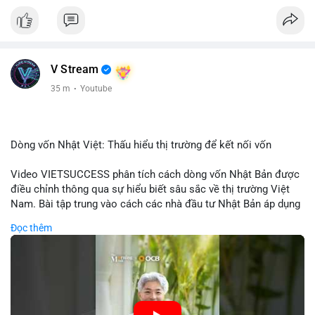
V Stream
35 m
·
Youtube
Dòng vốn Nhật Việt: Thấu hiểu thị trường để kết nối vốn
Video VIETSUCCESS phân tích cách dòng vốn Nhật Bản được
điều chỉnh thông qua sự hiểu biết sâu sắc về thị trường Việt
Nam. Bài tập trung vào cách các nhà đầu tư Nhật Bản áp dụng
chiến lược đầu tư phù hợp với điều kiện kinh tế địa phương, từ
Đọc thêm
đầu tư trực tiếp vào doanh nghiệp đến việc giao dịch tài chính.
Kết nối này không chỉ tạo cơ hội tăng trưởng cho Việt Nam mà
còn tạo ra động lực cho thị trường crypto địa phương khi các
nhà đầu tư đa quốc gia tìm kiếm cơ hội đa dạng. Các yếu tố
như chính sách tài chính Việt Nam, xu hướng đầu tư ESG, và
ổn định thị trường sẽ ảnh hưởng trực tiếp đến lưu lượng vốn