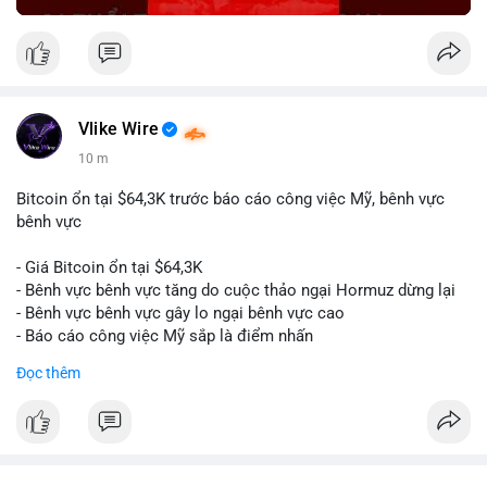
Vlike Wire
10 m
Bitcoin ổn tại $64,3K trước báo cáo công việc Mỹ, bênh vực
bênh vực
- Giá Bitcoin ổn tại $64,3K
- Bênh vực bênh vực tăng do cuộc thảo ngại Hormuz dừng lại
- Bênh vực bênh vực gây lo ngại bênh vực cao
- Báo cáo công việc Mỹ sắp là điểm nhấn
Đọc thêm
$btc
#btc
#vlikevn
#titanbot
📰 Nguồn: CoinDesk