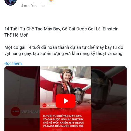
4 m
·
Youtube
14-Tuổi Tự Chế Tạo Máy Bay, Cô Gái Được Gọi Là 'Einstein
Thế Hệ Mới'
Một cô gái 14 tuổi đã hoàn thành dự án tự chế máy bay từ đồ
vật hàng ngày, tạo sự ấn tượng với khả năng kỹ thuật và sáng
tạo. Video do kênh KIEN THUC KINH TE đăng tải ghi lại quá
Đọc thêm
trình cô girl thiết kế, sản xuất và thử nghiệm máy bay, được
nhiều người so sánh với trí tuệ của Einstein. Thành tựu này
không chỉ thể hiện khả năng học tập nhanh chóng mà còn thể
hiện tiềm năng của thế hệ trẻ trong lĩnh vực công nghệ. Mặc dù
chưa liên quan trực tiếp đến tài chính hoặc crypto, sự phát
triển của công nghệ mới thường tạo cơ hội đầu tư hoặc ứng
dụng trong các lĩnh vực số hóa.
🎥 Xem video trực tiếp tại:
Nguồn: KIEN THUC KINH TE