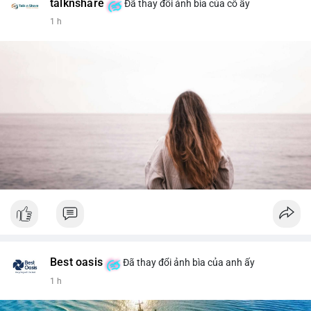
talknshare
Đã thay đổi ảnh bìa của cô ấy
1 h
Best oasis
Đã thay đổi ảnh bìa của anh ấy
1 h