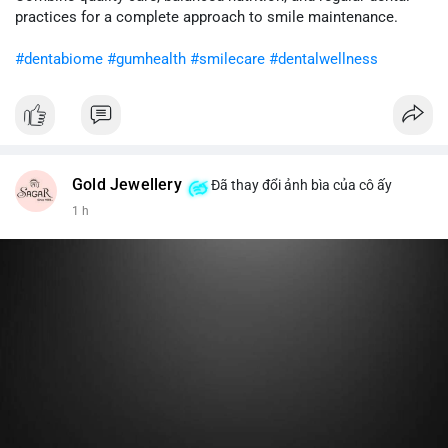
cân nhắc giảm tỷ trọng đòn bẩy và chờ xu hướng rõ ràng trước
practices for a complete approach to smile maintenance.
khi gia tăng vị thế.
#dentabiome
#gumhealth
#smilecare
#dentalwellness
#8dot0316btc
#chuyenlensan
#aplucbannganhan
#btcmempool
#516kusd
Gold Jewellery
Đã thay đổi ảnh bìa của cô ấy
1 h