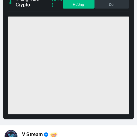
Crypto
)
Hướng
Dõi
V Stream