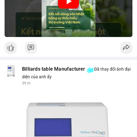
nhập khẩu từ Nhật Bản. Bài cũng nhấn mạnh vai trò của thông
tin thị trường chính xác trong việc giảm rủi ro khi kết nối các
thị trường khác nhau.
🎥 Xem video trực tiếp tại:
Nguồn: VIETSUCCESS
Billiards table Manufacturer
Đã thay đổi ảnh đại
diện của anh ấy
39 m