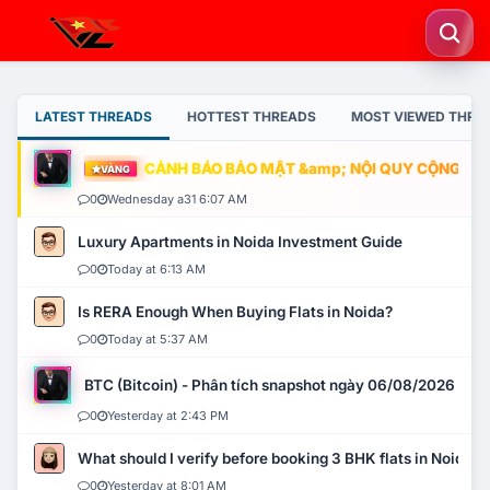
LATEST THREADS
HOTTEST THREADS
MOST VIEWED THRE
CẢNH BÁO BẢO MẬT &amp; NỘI QUY CỘNG ĐỒNG
VÀNG
0
Wednesday a31 6:07 AM
Luxury Apartments in Noida Investment Guide
0
Today at 6:13 AM
Is RERA Enough When Buying Flats in Noida?
0
Today at 5:37 AM
BTC (Bitcoin) - Phân tích snapshot ngày 06/08/2026
0
Yesterday at 2:43 PM
What should I verify before booking 3 BHK flats in Noida?
0
Yesterday at 8:01 AM