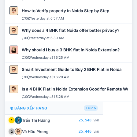
How to Verify property in Noida Step by Step
0
Yesterday at 6:57 AM
Why does a 4 BHK flat Noida offer better privacy?
0
Yesterday at 6:30 AM
Why should I buy a 3 BHK flat in Noida Extension?
0
Wednesday a31 6:25 AM
Smart Investment Guide to Buy 2 BHK Flat in Noida
0
Wednesday a31 6:20 AM
Is a 4 BHK Flat in Noida Extension Good for Remote Work?
0
Wednesday a31 5:26 AM
BẢNG XẾP HẠNG
TOP 5
Trần Thị Hương
25,548
1
VNĐ
Võ Hữu Phong
25,446
2
VNĐ