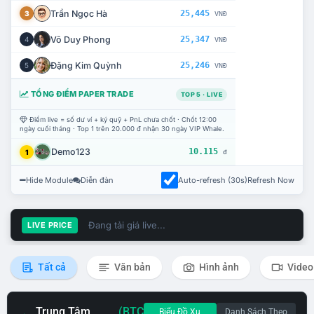
Trần Ngọc Hà
25,445
3
VNĐ
Võ Duy Phong
25,347
4
VNĐ
Đặng Kim Quỳnh
25,246
5
VNĐ
TỔNG ĐIỂM PAPER TRADE
TOP 5 · LIVE
Điểm live = số dư ví + ký quỹ + PnL chưa chốt · Chốt 12:00
ngày cuối tháng · Top 1 trên 20.000 đ nhận 30 ngày VIP Whale.
Demo123
10.115
1
đ
Hide Module
Diễn đàn
Auto-refresh (30s)
Refresh Now
Đang tải giá live...
LIVE PRICE
Tất cả
Văn bản
Hình ảnh
Video
Trung Tâm
(BTC
Biểu Đồ Xu
Danh Sách Theo