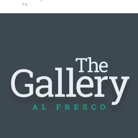
1 h
#vlikevn
#titanbot
📰 Nguồn: Cointelegraph