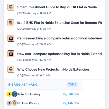
Smart Investment Guide to Buy 2 BHK Flat in Noida
0
Yesterday at 6:20 AM
Is a 4 BHK Flat in Noida Extension Good for Remote Work?
0
Yesterday at 5:26 AM
Can researching a company reduce common interview mi
0
Tuesday a31 10:12 AM
How can I compare options to buy flat in Noida Extension?
0
Tuesday a31 6:30 AM
Why Choose New Projects in Noida Extension
0
Tuesday a31 6:01 AM
BẢNG XẾP HẠNG
TOP 5
Trần Thị Hương
25,548
1
VNĐ
Võ Hữu Phong
25,446
2
VNĐ