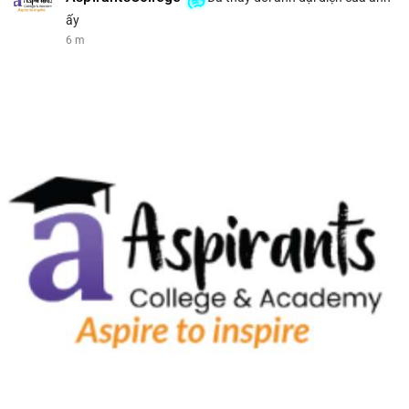
ấy
6 m