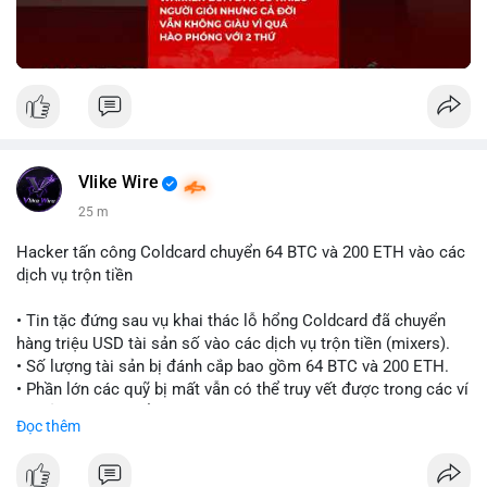
Vlike Wire
25 m
Hacker tấn công Coldcard chuyển 64 BTC và 200 ETH vào các
dịch vụ trộn tiền
• Tin tặc đứng sau vụ khai thác lỗ hổng Coldcard đã chuyển
hàng triệu USD tài sản số vào các dịch vụ trộn tiền (mixers).
• Số lượng tài sản bị đánh cắp bao gồm 64 BTC và 200 ETH.
• Phần lớn các quỹ bị mất vẫn có thể truy vết được trong các ví
do kẻ tấn công kiểm soát.
Đọc thêm
#coldcard
#cryptohack
#btc
#eth
#binancesquare
#cryptonews