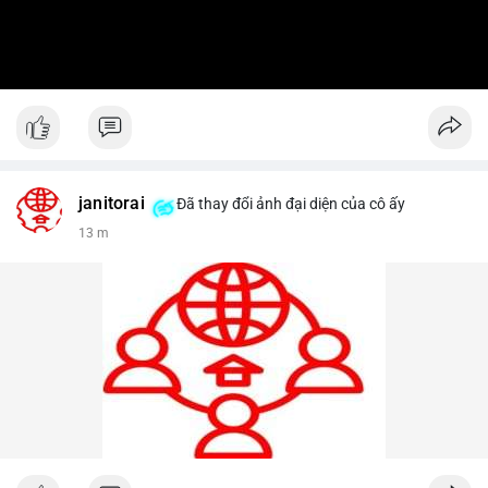
janitorai
Đã thay đổi ảnh đại diện của cô ấy
13 m