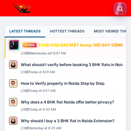
LATEST THREADS
HOTTEST THREADS
MOST VIEWED THRE
CẢNH BÁO BẢO MẬT &amp; NỘI QUY CỘNG ĐỒNG
VÀNG
0
Wednesday a31 6:07 AM
What should I verify before booking 3 BHK flats in Noida?
0
Today at 8:01 AM
How to Verify property in Noida Step by Step
0
Today at 6:57 AM
Why does a 4 BHK flat Noida offer better privacy?
0
Today at 6:30 AM
Why should I buy a 3 BHK flat in Noida Extension?
0
Yesterday at 6:25 AM