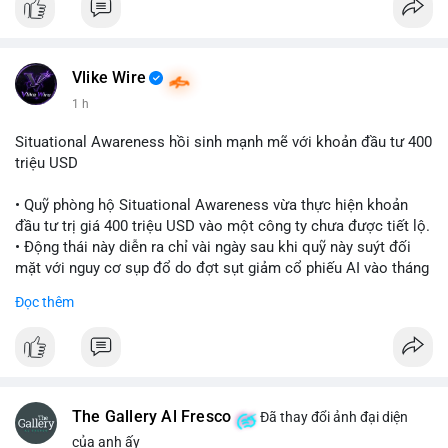
Vlike Wire
1 h
Situational Awareness hồi sinh mạnh mẽ với khoản đầu tư 400
triệu USD
• Quỹ phòng hộ Situational Awareness vừa thực hiện khoản
đầu tư trị giá 400 triệu USD vào một công ty chưa được tiết lộ.
• Động thái này diễn ra chỉ vài ngày sau khi quỹ này suýt đối
mặt với nguy cơ sụp đổ do đợt sụt giảm cổ phiếu AI vào tháng
7.
Đọc thêm
• Sự trở lại này đánh dấu bước phục hồi đáng chú ý của quỹ
sau giai đoạn khủng hoảng.
#cryptonews
#investment
#situationalawareness
#financenews
The Gallery Al Fresco
Đã thay đổi ảnh đại diện
$btc $eth
của anh ấy