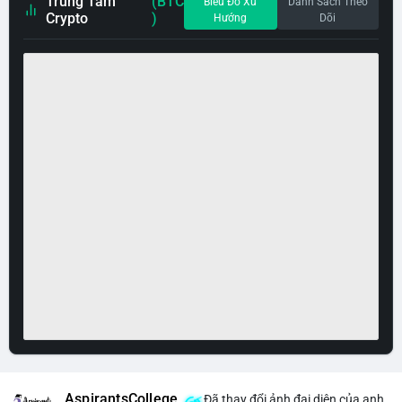
Trung Tâm
(BTC
Biểu Đồ Xu
Danh Sách Theo
Crypto
)
Hướng
Dõi
AspirantsCollege
Đã thay đổi ảnh đại diện của anh