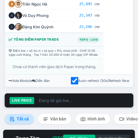
Trần Ngọc Hà
25,445
3
VNĐ
Võ Duy Phong
25,347
4
VNĐ
Đặng Kim Quỳnh
25,246
5
VNĐ
TỔNG ĐIỂM PAPER TRADE
TOP 5 · LIVE
Điểm live = số dư ví + ký quỹ + PnL chưa chốt · Chốt 12:00
ngày cuối tháng · Top 1 trên 20.000 đ nhận 30 ngày VIP Whale.
Chưa có thành viên giao dịch Paper trong tháng.
Hide Module
Diễn đàn
Auto-refresh (30s)
Refresh Now
Đang tải giá live...
LIVE PRICE
Tất cả
Văn bản
Hình ảnh
Video