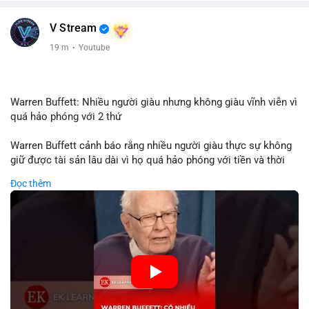
V Stream
19 m
·
Youtube
Warren Buffett: Nhiều người giàu nhưng không giàu vĩnh viễn vì
quá hảo phóng với 2 thứ
Warren Buffett cảnh báo rằng nhiều người giàu thực sự không
giữ được tài sản lâu dài vì họ quá hảo phóng với tiền và thời
gian. Quyên góp liên tục làm giảm vốn đầu tư, hạn chế lợi
Đọc thêm
nhuận tái đầu tư và suy giảm sức mạnh tăng trưởng danh mục.
Đối với nhà đầu tư crypto, giữ lại lợi nhuận để tái đầu tư vào
dự án tiềm năng quan trọng hơn chia sẻ quá mức. Cân bằng
đóng góp xã hội và bảo vệ tài sản giúp nhà đầu tư đạt được
bền vững tài chính mà Buffett đề cao.
🎥 Xem video trực tiếp tại:
Nguồn: KIEN THUC KINH TE