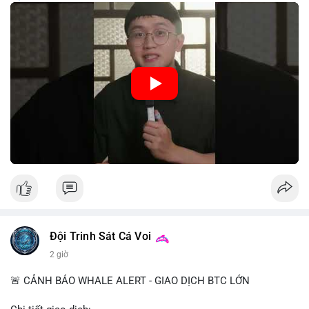
trung, CBDC là hình thức tiền pháp định được phát hành và
quản lý trực tiếp bởi Ngân hàng Trung ương nhằm tối ưu hóa
hệ thống thanh toán và tăng cường hiệu quả chính sách tiền tệ.
Việc triển khai CBDC hứa hẹn sẽ thay đổi diện mạo của hạ
tầng tài chính truyền thống, mang lại sự tiện lợi trong giao dịch
nhưng cũng đặt ra nhiều thách thức về quyền riêng tư và an
ninh mạng.
🎥 Xem video trực tiếp tại:
Nguồn: 5 Phút Crypto
Đội Trinh Sát Cá Voi
2 giờ
🚨 CẢNH BÁO WHALE ALERT - GIAO DỊCH BTC LỚN