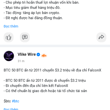
tái cơ cấu danh mục trước phiên giao dịch Âu-Mỹ. Tâm lý thị
- Cho phép trì hoãn thuế lợi nhuận vốn khi bán.
trường có thể dao động nhẹ khi nhà đầu tư nhỏ lẻ theo dõi
- Mục tiêu giảm thuế hàng triệu đô.
động thái này.
- Tác động: tăng áp lực bán crypto.
- Đề nghị được hai đảng đồng thuận.
Lời khuyên cho nhà đầu tư nhỏ lẻ: Theo dõi xác nhận giao dịch
#clarity
#trump
#crypto
#tax
#bloomberg
Đọc thêm
và điểm đến của số BTC này trong 2-4 giờ tới. Nếu dòng tiền
vào sàn, cân nhắc giảm đòn bẩy hoặc chốt lời một phần để
$btc $eth
phòng thủ. Nếu vào ví lạnh, có thể duy trì chiến lược nắm giữ
hiện tại mà không cần hoảng loạn.
#vlikevn
#titanbot
#160btc
#vilanh
#thanhkhoansan
#aplucban
#btcmempool
📰 Nguồn: Cointelegraph
Vlike Wire
31 m
BTC 50 BTC ẩn từ 2011 chuyển $3.2 triệu về địa chỉ FalconX
- BTC 50 BTC ẩn từ 2011 được di chuyển $3.2 triệu
- Đi chuyển đến địa chỉ liên kết FalconX
- Có thể chuẩn bị giao dịch hoặc tái tổ chức tài sản
$btc
#btc
Đọc thêm