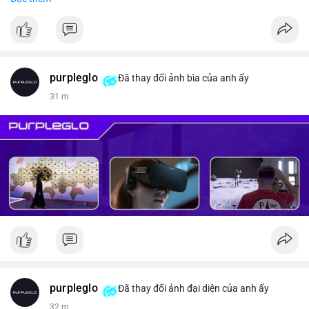
#vlikevn
#titanbot
📰 Nguồn: CoinDesk
purpleglo
Đã thay đổi ảnh bìa của anh ấy
31 m
purpleglo
Đã thay đổi ảnh đại diện của anh ấy
32 m