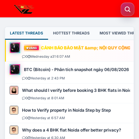
LATEST THREADS
HOTTEST THREADS
MOST VIEWED THRE
CẢNH BÁO BẢO MẬT &amp; NỘI QUY CỘNG ĐỒNG
VÀNG
0
Wednesday a31 6:07 AM
BTC (Bitcoin) - Phân tích snapshot ngày 06/08/2026
0
Yesterday at 2:43 PM
What should I verify before booking 3 BHK flats in Noida?
0
Yesterday at 8:01 AM
How to Verify property in Noida Step by Step
0
Yesterday at 6:57 AM
Why does a 4 BHK flat Noida offer better privacy?
0
Yesterday at 6:30 AM