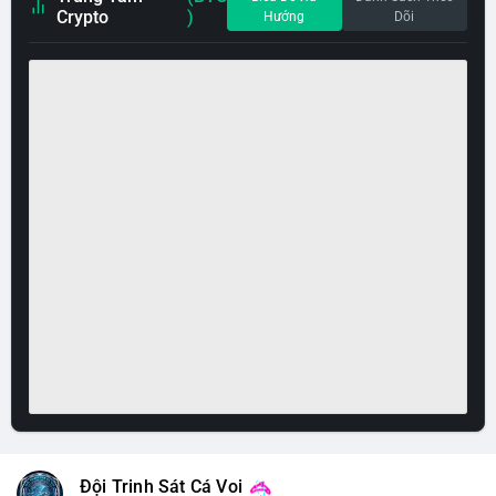
Crypto
)
Hướng
Dõi
Đội Trinh Sát Cá Voi