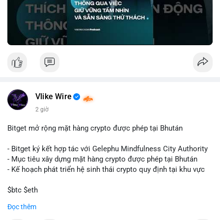
🎥 Xem video trực tiếp tại:
Nguồn: VIETSUCCESS
Vlike Wire
2 giờ
Bitget mở rộng mặt hàng crypto được phép tại Bhután
- Bitget ký kết hợp tác với Gelephu Mindfulness City Authority
- Mục tiêu xây dựng mặt hàng crypto được phép tại Bhután
- Kế hoạch phát triển hệ sinh thái crypto quy định tại khu vực
$btc $eth
Đọc thêm
#vlikevn
#titanbot