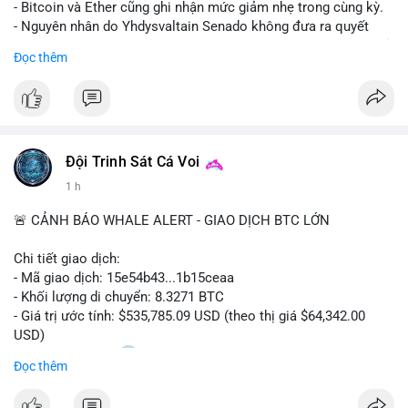
- Bitcoin và Ether cũng ghi nhận mức giảm nhẹ trong cùng kỳ.
- Nguyên nhân do Yhdysvaltain Senado không đưa ra quyết
định về luật Clarity Act (luật cấu trúc thị trường) trước khi nghỉ
Đọc thêm
hè, đẩy việc thảo luận sang tháng 9.
- Việc trì hoãn pháp lý làm tăng sự không chắc chắn quanh
XRP và Ripple, ảnh hưởng đến tâm lý nhà đầu tư.
#binancesquare
#cryptonews
#xrp
#btc
#eth
#clarityact
#ripple
Đội Trinh Sát Cá Voi
1 h
$xrp $btc $eth
🚨 CẢNH BÁO WHALE ALERT - GIAO DỊCH BTC LỚN
#vlikevn
#titanbot
Chi tiết giao dịch:
📰 Nguồn: CoinDesk
- Mã giao dịch: 15e54b43...1b15ceaa
- Khối lượng di chuyển: 8.3271 BTC
- Giá trị ước tính: $535,785.09 USD (theo thị giá $64,342.00
USD)
- Thời gian: 04:20
0 2026-08-07 UTC
Đọc thêm
Nhận định phân tích: Giao dịch 8.3271 BTC trị giá hơn nửa triệu