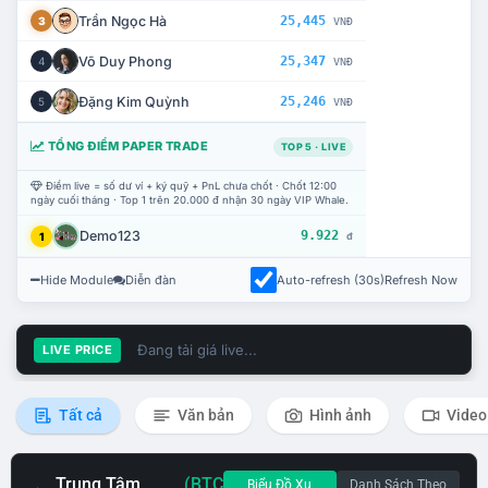
Trần Ngọc Hà
25,445
3
VNĐ
Võ Duy Phong
25,347
4
VNĐ
Đặng Kim Quỳnh
25,246
5
VNĐ
TỔNG ĐIỂM PAPER TRADE
TOP 5 · LIVE
Điểm live = số dư ví + ký quỹ + PnL chưa chốt · Chốt 12:00
ngày cuối tháng · Top 1 trên 20.000 đ nhận 30 ngày VIP Whale.
Demo123
9.922
1
đ
Hide Module
Diễn đàn
Auto-refresh (30s)
Refresh Now
Đang tải giá live...
LIVE PRICE
Tất cả
Văn bản
Hình ảnh
Video
Trung Tâm
(BTC
Biểu Đồ Xu
Danh Sách Theo