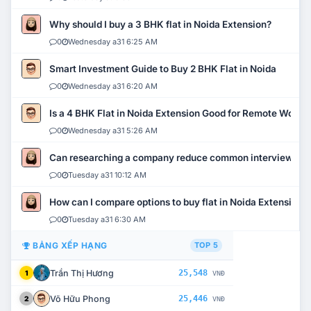
Why should I buy a 3 BHK flat in Noida Extension?
0
Wednesday a31 6:25 AM
Smart Investment Guide to Buy 2 BHK Flat in Noida
0
Wednesday a31 6:20 AM
Is a 4 BHK Flat in Noida Extension Good for Remote Work?
0
Wednesday a31 5:26 AM
Can researching a company reduce common interview mi
0
Tuesday a31 10:12 AM
How can I compare options to buy flat in Noida Extension?
0
Tuesday a31 6:30 AM
BẢNG XẾP HẠNG
TOP 5
Trần Thị Hương
25,548
1
VNĐ
Võ Hữu Phong
25,446
2
VNĐ