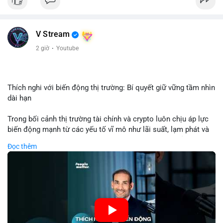
USD được thực hiện trong khung giờ sáng sớm, cho thấy dấu
hiệu của một tổ chức hoặc cá nhân sở hữu lượng tài sản lớn.
Quy mô chuyển động này nằm ở mức trung bình - lớn, không
V Stream
đủ tạo áp lực bán trực tiếp lên thị trường nhưng phản ánh tâm
lý thận trọng của cá voi. Nếu dòng tiền này hướng về ví sàn
2 giờ
·
Youtube
giao dịch, khả năng cao là động thái chuẩn bị thanh khoản
hoặc chốt lời một phần; ngược lại, nếu chuyển sang ví lạnh, đó
là tín hiệu tích lũy dài hạn, củng cố niềm tin vào xu hướng tăng
của BTC.
Thích nghi với biến động thị trường: Bí quyết giữ vững tầm nhìn
dài hạn
Lời khuyên: Nhà đầu tư nhỏ lẻ nên theo dõi thêm 2-3 giao dịch
tương tự trong 24 giờ tới để xác nhận xu hướng. Không nên
Trong bối cảnh thị trường tài chính và crypto luôn chịu áp lực
hành động vội vàng dựa trên một giao dịch đơn lẻ, hãy ưu tiên
biến động mạnh từ các yếu tố vĩ mô như lãi suất, lạm phát và
quản trị rủi ro và giữ kỷ luật với kế hoạch đầu tư đã đề ra.
chính sách tiền tệ, việc duy trì tầm nhìn chiến lược trở thành
Đọc thêm
chìa khóa để đầu tư viên vượt qua giai đoạn không chắc chắn.
#8dot3271btc
#giaodichlon
#vilanh
#tamlycavoi
Thay vì phản ứng cảm xúc với những dao động ngắn hạn, các
#mempoolbtc
nhà đầu tư thành công thường tập trung vào nguyên tắc cơ
bản, phân배 tài sản hợp lý và kiên持 theo kế hoạch đã định.
Điều này không chỉ giúp giảm rủi ro mà còn tạo điều kiện để
tận dụng cơ hội khi thị trường phục hồi.