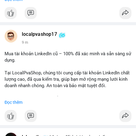
✅ Telegram: @localpvashop
✅ Email: localpvashop@gmail.com
Chất lượng đảm bảo, hỗ trợ tận tình. Hãy liên hệ ngay hôm
nay!
localpvashop17
9 m
Mua tài khoản LinkedIn cũ – 100% đã xác minh và sẵn sàng sử
dụng.
Tại LocalPvaShop, chúng tôi cung cấp tài khoản LinkedIn chất
lượng cao, đã qua kiểm tra, giúp bạn mở rộng mạng lưới kinh
doanh nhanh chóng. An toàn và bảo mật tuyệt đối.
Đặt hàng ngay hôm nay để nhận ưu đãi tốt nhất!
Đọc thêm
✅ Đặt hàng: localpvashop
✅ Phản hồi trong 24 giờ
✅ WhatsApp: +1 (66
215-8938
✅ Telegram: @localpvashop