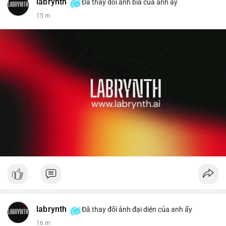
labrynth
✅ Email: localpvashop@gmail.com
Đã thay đổi ảnh bìa của anh ấy
15 m
Liên hệ ngay để được tư vấn chi tiết và hỗ trợ tận tình.
labrynth
Đã thay đổi ảnh đại diện của anh ấy
16 m