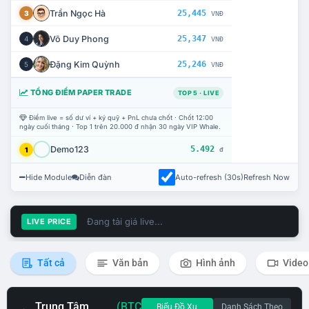
Trần Ngọc Hà
25,445
3
VNĐ
Võ Duy Phong
25,347
4
VNĐ
Đặng Kim Quỳnh
25,246
5
VNĐ
TỔNG ĐIỂM PAPER TRADE
TOP 5 · LIVE
Điểm live = số dư ví + ký quỹ + PnL chưa chốt · Chốt 12:00
ngày cuối tháng · Top 1 trên 20.000 đ nhận 30 ngày VIP Whale.
Demo123
5.492
1
đ
Hide Module
Diễn đàn
Auto-refresh (30s)
Refresh Now
Đang tải giá live...
LIVE PRICE
Tất cả
Văn bản
Hình ảnh
Video
Trung Tâm
(BTC
Biểu Đồ Xu
Danh Sách Theo