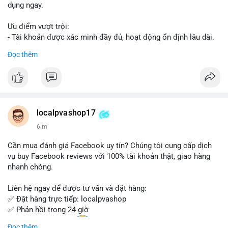
dụng ngay.
Ưu điểm vượt trội:
- Tài khoản được xác minh đầy đủ, hoạt động ổn định lâu dài.
- Hỗ trợ khách hàng 24/7, phản hồi nhanh chóng.
Đọc thêm
- Giao dịch an toàn, bảo mật thông tin.
Đặt hàng ngay hôm nay để nhận ưu đãi tốt nhất!
Liên hệ với chúng tôi qua:
localpvashop17
- WhatsApp: +1 (66
215-8938
- Telegram: @localpvashop
7 m
- Email: localpvashop@gmail.com
Cần mua đánh giá Facebook uy tín? Chúng tôi cung cấp dịch
Đừng bỏ lỡ cơ hội sở hữu tài khoản WeChat chất lượng với giá
vụ buy Facebook reviews với 100% tài khoản thật, giao hàng
tốt. Liên hệ ngay!
nhanh chóng.
Liên hệ ngay để được tư vấn và đặt hàng:
✅ Đặt hàng trực tiếp: localpvashop
✅ Phản hồi trong 24 giờ
✅ WhatsApp: +1 (66
215-8938
Đọc thêm