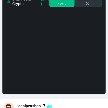
Crypto
)
Hướng
Dõi
localpvashop17