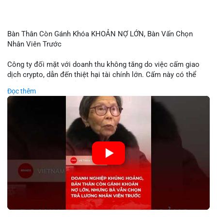
Bàn Thân Còn Gánh Khóa KHOẢN NỢ LỚN, Bàn Vấn Chọn
Nhân Viên Trước
Công ty đối mặt với doanh thu không tăng do việc cấm giao
dịch crypto, dẫn đến thiệt hại tài chính lớn. Cấm này có thể
phản ánh phản ứng của chính quyền hoặc thị trường đối với
Đọc thêm
biến động giá digital asset. Bàn vấn chuyển hướng tập trung
vào nhân lực, cho thấy chiến lược giảm chi phí hoặc điều chỉnh
mô hình kinh doanh. Điều này có thể ảnh hưởng đến thị trường
crypto và các doanh nghiệp liên quan trong tương lai.
🎥 Xem video trực tiếp tại:
Nguồn: KIEN THUC KINH TE