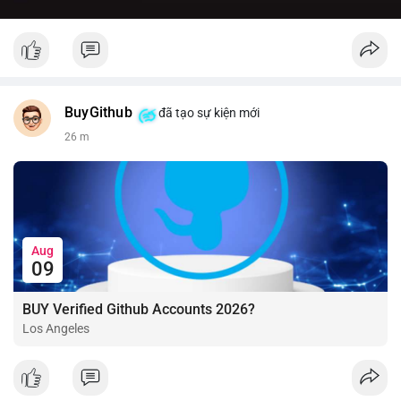
BuyGithub
đã tạo sự kiện mới
26 m
Aug
09
BUY Verified Github Accounts 2026?
Los Angeles