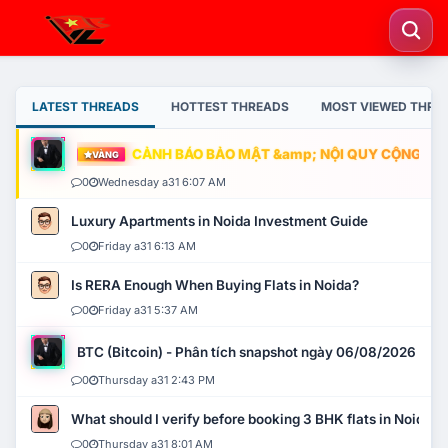
LATEST THREADS
HOTTEST THREADS
MOST VIEWED THRE
CẢNH BÁO BẢO MẬT &amp; NỘI QUY CỘNG ĐỒNG
VÀNG
0
Wednesday a31 6:07 AM
Luxury Apartments in Noida Investment Guide
0
Friday a31 6:13 AM
Is RERA Enough When Buying Flats in Noida?
0
Friday a31 5:37 AM
BTC (Bitcoin) - Phân tích snapshot ngày 06/08/2026
0
Thursday a31 2:43 PM
What should I verify before booking 3 BHK flats in Noida?
0
Thursday a31 8:01 AM