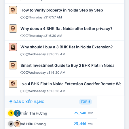
How to Verify property in Noida Step by Step
0
Thursday a31 6:57 AM
Why does a 4 BHK flat Noida offer better privacy?
0
Thursday a31 6:30 AM
Why should I buy a 3 BHK flat in Noida Extension?
0
Wednesday a31 6:25 AM
Smart Investment Guide to Buy 2 BHK Flat in Noida
0
Wednesday a31 6:20 AM
Is a 4 BHK Flat in Noida Extension Good for Remote Work?
0
Wednesday a31 5:26 AM
BẢNG XẾP HẠNG
TOP 5
Trần Thị Hương
25,548
1
VNĐ
Võ Hữu Phong
25,446
2
VNĐ