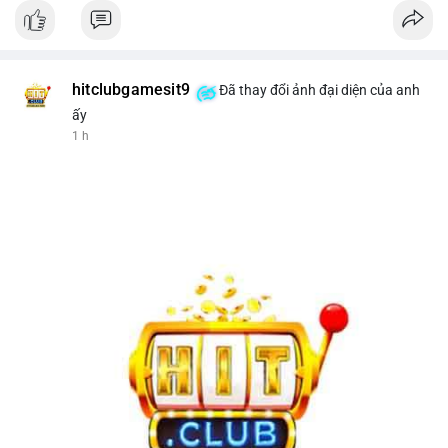
hitclubgamesit9
Đã thay đổi ảnh đại diện của anh
ấy
1 h