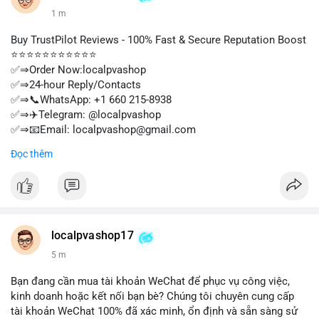
1 m
Buy TrustPilot Reviews - 100% Fast & Secure Reputation Boost
⭐⭐⭐⭐⭐⭐⭐⭐⭐⭐⭐
✅⇒Order Now:localpvashop
✅⇒24-hour Reply/Contacts
✅⇒📞WhatsApp: +1 660 215-8938
✅⇒✈️Telegram: @localpvashop
✅⇒📧Email: localpvashop@gmail.com
⭐⭐⭐⭐⭐⭐⭐⭐⭐⭐⭐
Đọc thêm
localpvashop17
5 m
Bạn đang cần mua tài khoản WeChat để phục vụ công việc,
kinh doanh hoặc kết nối bạn bè? Chúng tôi chuyên cung cấp
tài khoản WeChat 100% đã xác minh, ổn định và sẵn sàng sử