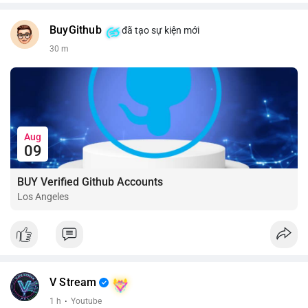
BuyGithub
đã tạo sự kiện mới
30 m
Aug
09
BUY Verified Github Accounts
Los Angeles
V Stream
1 h
·
Youtube