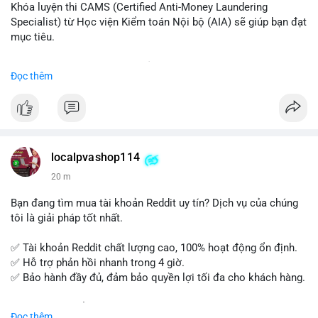
Khóa luyện thi CAMS (Certified Anti-Money Laundering
Specialist) từ Học viện Kiểm toán Nội bộ (AIA) sẽ giúp bạn đạt
mục tiêu.
Chương trình được thiết kế bởi các chuyên gia hàng đầu, bao
Đọc thêm
gồm tài liệu toàn diện, câu hỏi thực hành, bài thi thử sát thực
tế và lớp học trực tuyến linh hoạt.
Xây dựng nền tảng kiến thức AML vững chắc và tự tin bước
vào kỳ thi CAMS với sự chuẩn bị tốt nhất.
localpvashop114
Đăng ký ngay hôm nay để nâng cao năng lực và mở rộng cơ
20 m
hội nghề nghiệp trong lĩnh vực tài chính!
Bạn đang tìm mua tài khoản Reddit uy tín? Dịch vụ của chúng
tôi là giải pháp tốt nhất.
✅ Tài khoản Reddit chất lượng cao, 100% hoạt động ổn định.
✅ Hỗ trợ phản hồi nhanh trong 4 giờ.
✅ Bảo hành đầy đủ, đảm bảo quyền lợi tối đa cho khách hàng.
Liên hệ ngay để được tư vấn và đặt mua:
Đọc thêm