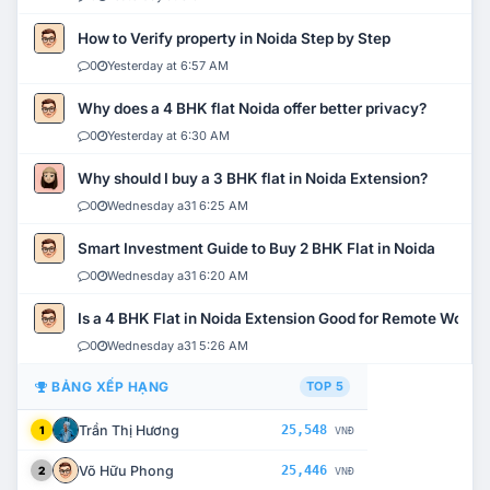
How to Verify property in Noida Step by Step
0
Yesterday at 6:57 AM
Why does a 4 BHK flat Noida offer better privacy?
0
Yesterday at 6:30 AM
Why should I buy a 3 BHK flat in Noida Extension?
0
Wednesday a31 6:25 AM
Smart Investment Guide to Buy 2 BHK Flat in Noida
0
Wednesday a31 6:20 AM
Is a 4 BHK Flat in Noida Extension Good for Remote Work?
0
Wednesday a31 5:26 AM
BẢNG XẾP HẠNG
TOP 5
Trần Thị Hương
25,548
1
VNĐ
Võ Hữu Phong
25,446
2
VNĐ