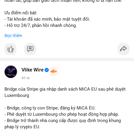
hoàn tất, giúp bạn giao dịch thuận tiện, không lo bị hạn chế.
Ưu điểm nổi bật:
- Tài khoản đã xác minh, bảo mật tuyệt đối.
- Hỗ trợ 24/7, phản hồi nhanh chóng.
- Giao dịch minh bạch, đáng tin cậy.
Đọc thêm
Liên hệ ngay để được tư vấn và sở hữu tài khoản ngay hôm
nay:
📞 WhatsApp: +1 660 215-8938
✈️ Telegram: @localpvashop
📧 Email: localpvashop@gmail.com
Vlike Wire
41 m
Bridge của Stripe gia nhập danh sách MiCA EU sau phê duyệt
Luxembourg
- Bridge, công ty con Stripe, đăng ký MiCA EU.
- Phê duyệt từ Luxembourg cho phép hoạt động hợp pháp.
- Bridge trở thành nhà cung cấp được quy định trong khung
pháp lý crypto EU.
- Tác động: tăng tính minh bạch, uy tín, mở rộng dịch vụ crypto.