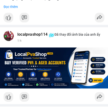
#binancesquare
#cryptonews
#wintermute
#sec
#etf
Đọc thêm
$btc $eth
#vlikevn
#titanbot
📰 Nguồn: CoinDesk
localpvashop114
Đã thay đổi ảnh bìa của anh ấy
1 h