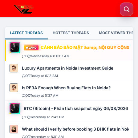
LATEST THREADS
HOTTEST THREADS
MOST VIEWED THRE
CẢNH BÁO BẢO MẬT &amp; NỘI QUY CỘNG ĐỒNG
VÀNG
0
Wednesday a31 6:07 AM
Luxury Apartments in Noida Investment Guide
0
Today at 6:13 AM
Is RERA Enough When Buying Flats in Noida?
0
Today at 5:37 AM
BTC (Bitcoin) - Phân tích snapshot ngày 06/08/2026
0
Yesterday at 2:43 PM
What should I verify before booking 3 BHK flats in Noida?
0
Yesterday at 8:01 AM