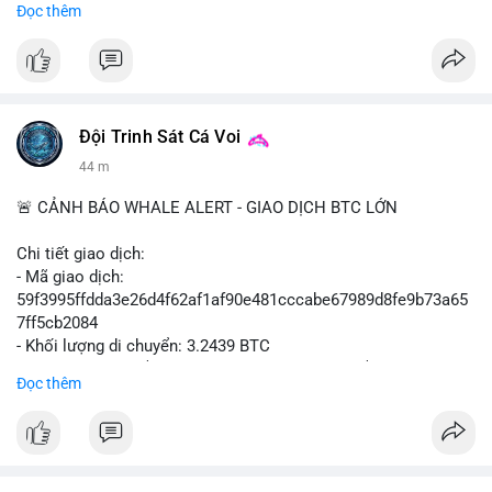
Đọc thêm
#binancesquare
#cryptonews
#mica
#stripe
#bridge
#eu
#luxembourg
$btc $eth
Đội Trinh Sát Cá Voi
#vlikevn
#titanbot
44 m
📰 Nguồn: Cointelegraph
🚨 CẢNH BÁO WHALE ALERT - GIAO DỊCH BTC LỚN
Chi tiết giao dịch:
- Mã giao dịch:
59f3995ffdda3e26d4f62af1af90e481cccabe67989d8fe9b73a65
7ff5cb2084
- Khối lượng di chuyển: 3.2439 BTC
- Giá trị ước tính: $210,129.95 USD (theo thị giá $64,777.90
Đọc thêm
USD)
- Thời gian: 09:19:53 2026-08-07 UTC
Nhận định phân tích:
Giao dịch 3.2439 BTC trị giá hơn 210 nghìn USD được phát