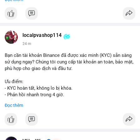
📞 WhatsApp: +1 660 215-8938
✈️ Telegram: @localpvashop
📧 Email: localpvashop@gmail.com
Mua tài khoản Reddit ngay hôm nay để phát triển chiến dịch
của bạn!
localpvashop114
24 m
Bạn cần tài khoản Binance đã được xác minh (KYC) sẵn sàng
sử dụng ngay? Chúng tôi cung cấp tài khoản an toàn, bảo mật,
phù hợp cho giao dịch và đầu tư.
Ưu điểm:
- KYC hoàn tất, không lo bị khóa.
- Phản hồi nhanh trong 4 giờ.
- Hỗ trợ tận tình 24/7.
Đọc thêm
Liên hệ ngay để được tư vấn:
📞 WhatsApp: +1 660 215-8938
✈️ Telegram: @localpvashop