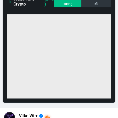
Crypto
)
Hướng
Dõi
Vlike Wire