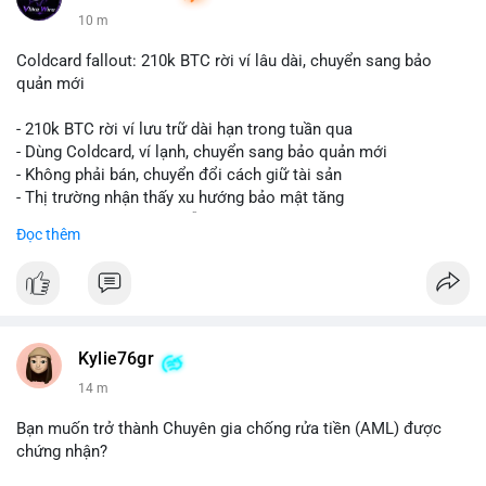
10 m
Coldcard fallout: 210k BTC rời ví lâu dài, chuyển sang bảo
quản mới
- 210k BTC rời ví lưu trữ dài hạn trong tuần qua
- Dùng Coldcard, ví lạnh, chuyển sang bảo quản mới
- Không phải bán, chuyển đổi cách giữ tài sản
- Thị trường nhận thấy xu hướng bảo mật tăng
- BTC tiếp tục giữ vị trí dẫn đầu
Đọc thêm
#binancesquare
#cryptonews
#btc
$btc
#vlikevn
#titanbot
Kylie76gr
14 m
📰 Nguồn: CoinDesk
Bạn muốn trở thành Chuyên gia chống rửa tiền (AML) được
chứng nhận?