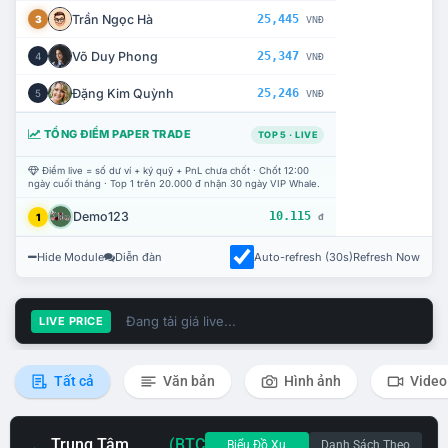
Trần Ngọc Hà
25,445
3
VNĐ
Võ Duy Phong
25,347
4
VNĐ
Đặng Kim Quỳnh
25,246
5
VNĐ
TỔNG ĐIỂM PAPER TRADE
TOP 5 · LIVE
Điểm live = số dư ví + ký quỹ + PnL chưa chốt · Chốt 12:00
ngày cuối tháng · Top 1 trên 20.000 đ nhận 30 ngày VIP Whale.
Demo123
10.115
1
đ
Hide Module
Diễn đàn
Auto-refresh (30s)
Refresh Now
Đang tải giá live...
LIVE PRICE
Tất cả
Văn bản
Hình ảnh
Video
Trung Tâm
(BTC
Biểu Đồ Xu
Danh Sách Theo