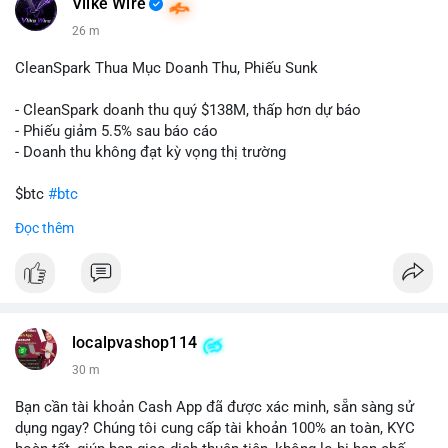
Vlike Wire
26 m
CleanSpark Thua Mục Doanh Thu, Phiếu Sunk
- CleanSpark doanh thu quý $138M, thấp hơn dự báo
- Phiếu giảm 5.5% sau báo cáo
- Doanh thu không đạt kỳ vọng thị trường
$btc
#btc
Đọc thêm
#vlikevn
#titanbot
📰 Nguồn: Cointelegraph
localpvashop114
30 m
Bạn cần tài khoản Cash App đã được xác minh, sẵn sàng sử
dụng ngay? Chúng tôi cung cấp tài khoản 100% an toàn, KYC