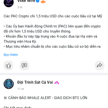
Vlike Wire
3 m
Các PAC Crypto chi 1,5 triệu USD cho các cuộc bầu cử tại Mỹ
• Các Ủy ban Hành động Chính trị (PAC) liên quan đến crypto
đã chi hơn 1,5 triệu USD cho truyền thông.
• Khoản đầu tư này tập trung vào 4 cuộc đua tại Hạ viện và
Thượng viện Hoa Kỳ.
• Mục tiêu nhằm chuẩn bị cho các cuộc bầu cử sơ bộ diễn ra
vào ngày 18 tháng 8.
Đọc thêm
#cryptonews
#politics
#usa
#binancesquare
$btc $eth
#vlikevn
#titanbot
Đội Trinh Sát Cá Voi
11 m
📰 Nguồn: Cointelegraph
🚨 CẢNH BÁO WHALE ALERT - GIAO DỊCH BTC LỚN