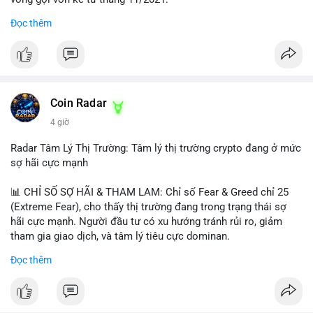
Đọc thêm
Lời khuyên ngắn gọn cho nhà đầu tư nhỏ lẻ:
#jpyc
#cryptonews
#web3
#japan
#blockchain
Nhà đầu tư nên theo dõi sát dòng tiền tiếp theo từ địa chỉ này.
Tránh hành động theo cảm xúc; hãy chờ xác nhận hướng đi của
$btc $eth
dòng tiền trước khi đưa ra quyết định vào lệnh, đồng thời đặt
lệnh dừng lỗ chặt chẽ để quản trị rủi ro trong bối cảnh thanh
#vlikevn
#titanbot
khoản mỏng.
Coin Radar
📰 Nguồn: CoinDesk
4 giờ
#25dot8btc
#dichuyen1_66trieuusd
#khangcu64556
#whalebtc
#theodoidongtien
Radar Tâm Lý Thị Trường: Tâm lý thị trường crypto đang ở mức
sợ hãi cực mạnh
📊 CHỈ SỐ SỢ HÃI & THAM LAM: Chỉ số Fear & Greed chỉ 25
(Extreme Fear), cho thấy thị trường đang trong trạng thái sợ
hãi cực mạnh. Người đầu tư có xu hướng tránh rủi ro, giảm
tham gia giao dịch, và tâm lý tiêu cực dominan.
Đọc thêm
📈 XU HƯỚNG TÌM KIẾM & THẢO LUẬN: Coin được tìm kiếm
nhiều nhất trên CoinGecko là Cash Cat (CASHCAT), Bitcoin
(BTC), Sui (SUI), Pudgy Penguins (PENGU). Trên Google Trends
Việt Nam, từ khóa như 'con riêng', 'phạm nhật minh anh' và 'tô