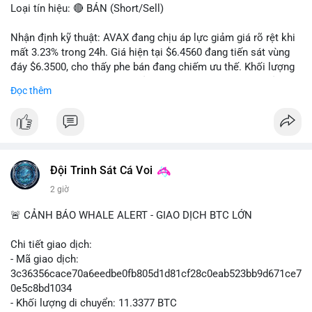
Loại tín hiệu: 🔴 BÁN (Short/Sell)
Nhận định kỹ thuật: AVAX đang chịu áp lực giảm giá rõ rệt khi
mất 3.23% trong 24h. Giá hiện tại $6.4560 đang tiến sát vùng
đáy $6.3500, cho thấy phe bán đang chiếm ưu thế. Khối lượng
giao dịch 2.14 triệu AVAX phản ánh dòng tiền thoát ra khỏi thị
Đọc thêm
trường. Biên độ dao động trong ngày khá rộng (5.6%), tạo điều
kiện cho các lệnh short ngắn hạn.
Khuyến nghị giao dịch cụ thể:
- Vùng Entry: $6.4500 - $6.4800
- Mục tiêu chốt lời (Take Profit - TP): TP1: $6.3500, TP2:
Đội Trinh Sát Cá Voi
$6.2800
2 giờ
- Cắt lỗ (Stop Loss - SL): $6.5800
🚨 CẢNH BÁO WHALE ALERT - GIAO DỊCH BTC LỚN
Lời khuyên quản trị vốn: Khối lượng lệnh khuyến nghị tối đa 2-
3% tổng vốn, đặt SL cứng ngay sau khi vào lệnh để bảo vệ tài
Chi tiết giao dịch:
khoản trước biến động bất thường.
- Mã giao dịch:
3c36356cace70a6eedbe0fb805d1d81cf28c0eab523bb9d671ce7
#shortavax
#avax6450
#bearishavax
#vungbiendong24h
0e5c8bd1034
- Khối lượng di chuyển: 11.3377 BTC