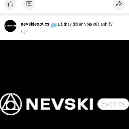
📰 Nguồn: Cointelegraph
nevskiexotics
Đã thay đổi ảnh bìa của anh ấy
5 giờ