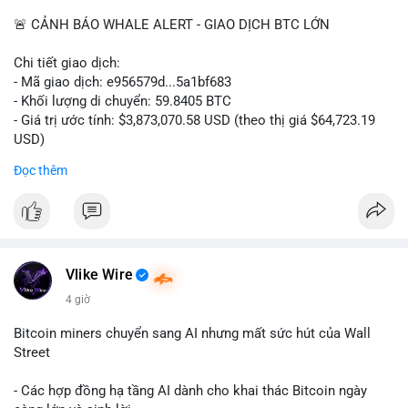
📰 Nguồn: Cointelegraph
🚨 CẢNH BÁO WHALE ALERT - GIAO DỊCH BTC LỚN
Chi tiết giao dịch:
- Mã giao dịch: e956579d...5a1bf683
- Khối lượng di chuyển: 59.8405 BTC
- Giá trị ước tính: $3,873,070.58 USD (theo thị giá $64,723.19
USD)
- Thời gian: 17:19:55 2026-08-06 UTC
Đọc thêm
Một khối lượng 59.84 BTC trị giá gần 3.9 triệu USD vừa được
kích hoạt di chuyển trong mempool. Với quy mô này, khả năng
cao là tài sản đang được dịch chuyển giữa các ví thuộc sở hữu
của một tổ chức hoặc cá voi lớn. Hành vi chuyển sang ví lạnh
hoặc tách nhỏ thành nhiều địa chỉ mới thường cho thấy động
Vlike Wire
thái tái cơ cấu nắm giữ dài hạn, không phải áp lực bán khẩn
4 giờ
cấp. Tuy nhiên, nếu dòng tiền này hướng đến một sàn giao dịch
tập trung, nguy cơ chốt lời là hiện hữu và có thể gây ra biến
Bitcoin miners chuyển sang AI nhưng mất sức hút của Wall
động ngắn hạn.
Street
Nhà đầu tư nhỏ lẻ nên quan sát thêm các giao dịch tiếp theo
- Các hợp đồng hạ tầng AI dành cho khai thác Bitcoin ngày
từ cùng nguồn ví để xác định đích đến. Tránh hành động theo