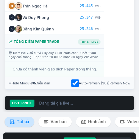
Trần Ngọc Hà
25,445
3
VNĐ
Võ Duy Phong
25,347
4
VNĐ
Đặng Kim Quỳnh
25,246
5
VNĐ
TỔNG ĐIỂM PAPER TRADE
TOP 5 · LIVE
Điểm live = số dư ví + ký quỹ + PnL chưa chốt · Chốt 12:00
ngày cuối tháng · Top 1 trên 20.000 đ nhận 30 ngày VIP Whale.
Chưa có thành viên giao dịch Paper trong tháng.
Hide Module
Diễn đàn
Auto-refresh (30s)
Refresh Now
Đang tải giá live...
LIVE PRICE
Tất cả
Văn bản
Hình ảnh
Video