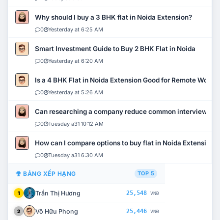
Why should I buy a 3 BHK flat in Noida Extension?
0
Yesterday at 6:25 AM
Smart Investment Guide to Buy 2 BHK Flat in Noida
0
Yesterday at 6:20 AM
Is a 4 BHK Flat in Noida Extension Good for Remote Work?
0
Yesterday at 5:26 AM
Can researching a company reduce common interview mi
0
Tuesday a31 10:12 AM
How can I compare options to buy flat in Noida Extension?
0
Tuesday a31 6:30 AM
BẢNG XẾP HẠNG
TOP 5
Trần Thị Hương
25,548
1
VNĐ
Võ Hữu Phong
25,446
2
VNĐ