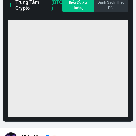
Trung Tâm
(BTC
Biểu Đồ Xu
Danh Sách Theo
Crypto
)
Hướng
Dõi