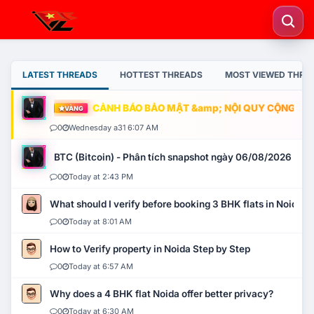
LATEST THREADS
HOTTEST THREADS
MOST VIEWED THRE
CẢNH BÁO BẢO MẬT &amp; NỘI QUY CỘNG ĐỒNG
VÀNG
0
Wednesday a31 6:07 AM
BTC (Bitcoin) - Phân tích snapshot ngày 06/08/2026
0
Today at 2:43 PM
What should I verify before booking 3 BHK flats in Noida?
0
Today at 8:01 AM
How to Verify property in Noida Step by Step
0
Today at 6:57 AM
Why does a 4 BHK flat Noida offer better privacy?
0
Today at 6:30 AM