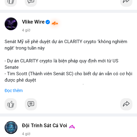
Vlike Wire
4 giờ
Senát Mỹ sẽ phê duyệt dự án CLARITY crypto 'không nghiêm
ngặt' trong tuần này
- Dự án CLARITY crypto là biện pháp quy định mới từ US
Senate
- Tim Scott (Thành viên Senát SC) cho biết dự án vẫn có cơ hội
được phê duyệt
- Bài toán chính là thời gian hạn chế để đưa dự án vào lịch
Đọc thêm
trình
- Có thể ảnh hưởng đến môi trường quy định crypto tại Mỹ
$btc $eth
#vlikevn
#titanbot
Đội Trinh Sát Cá Voi
4 giờ