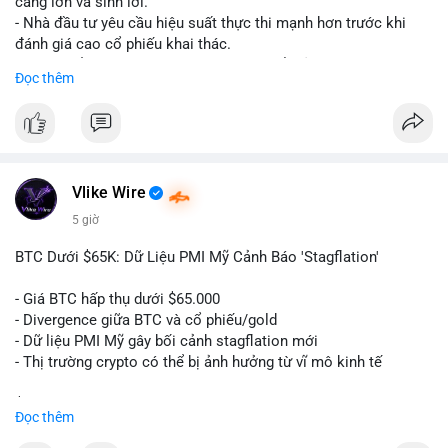
càng lớn và sinh lời.
cảm xúc khi chưa xác nhận được dòng tiền vào sàn.
- Nhà đầu tư yêu cầu hiệu suất thực thi mạnh hơn trước khi
đánh giá cao cổ phiếu khai thác.
#59dot84btc
#dichuyenvilanh
#taicocautaisan
#btcusd64723
- Giá trị cổ phiếu khai thác Bitcoin có thể giảm do sự nghi ngờ.
Đọc thêm
#mempooltheodoi
- Thị trường cần thấy kết quả thực tế từ các dự án AI mới.
#binancesquare
#cryptonews
#btc
#bitcoin
#ai
#mining
$btc
Vlike Wire
#vlikevn
#titanbot
5 giờ
📰 Nguồn: Cointelegraph
BTC Dưới $65K: Dữ Liệu PMI Mỹ Cảnh Báo 'Stagflation'
- Giá BTC hấp thụ dưới $65.000
- Divergence giữa BTC và cổ phiếu/gold
- Dữ liệu PMI Mỹ gây bối cảnh stagflation mới
- Thị trường crypto có thể bị ảnh hưởng từ vĩ mô kinh tế
$btc
#btc
Đọc thêm
#vlikevn
#titanbot