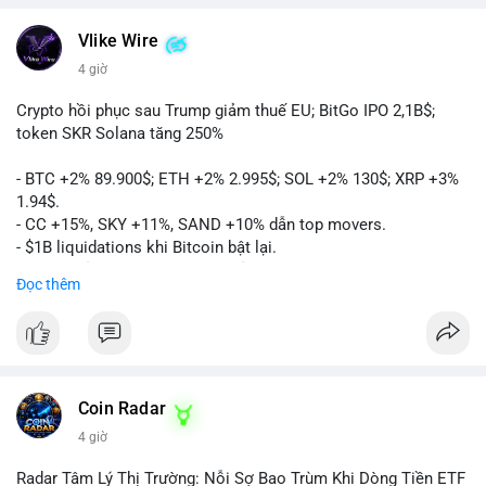
Vlike Wire
4 giờ
Crypto hồi phục sau Trump giảm thuế EU; BitGo IPO 2,1B$;
token SKR Solana tăng 250%
- BTC +2% 89.900$; ETH +2% 2.995$; SOL +2% 130$; XRP +3%
1.94$.
- CC +15%, SKY +11%, SAND +10% dẫn top movers.
- $1B liquidations khi Bitcoin bật lại.
- Trump hủy thuế EU, tín hiệu giảm áp lực.
Đọc thêm
- Vitalik đề xuất DVT staking cho Ethereum.
- BitGo IPO 18$/cổ phiếu, trị giá ~2B$.
- Senate Ag Committee tiến hành Clarity Act.
- Newrez tính crypto vào điều kiện vay nhà.
- HK cấp giấy phép stablecoin mới.
- Tòa án Nga công nhận crypto là tài sản.
Coin Radar
- Trump hy vọng ký bill cấu trúc thị trường crypto.
4 giờ
- Saga EVM bị hack 7M$, quỹ trộm chuyển sang Ethereum.
- Steak ’n Shake thưởng BTC cho nhân viên.
Radar Tâm Lý Thị Trường: Nỗi Sợ Bao Trùm Khi Dòng Tiền ETF