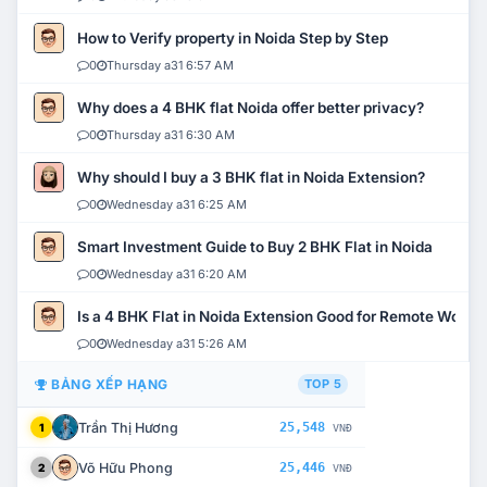
How to Verify property in Noida Step by Step
0
Thursday a31 6:57 AM
Why does a 4 BHK flat Noida offer better privacy?
0
Thursday a31 6:30 AM
Why should I buy a 3 BHK flat in Noida Extension?
0
Wednesday a31 6:25 AM
Smart Investment Guide to Buy 2 BHK Flat in Noida
0
Wednesday a31 6:20 AM
Is a 4 BHK Flat in Noida Extension Good for Remote Work?
0
Wednesday a31 5:26 AM
BẢNG XẾP HẠNG
TOP 5
Trần Thị Hương
25,548
1
VNĐ
Võ Hữu Phong
25,446
2
VNĐ