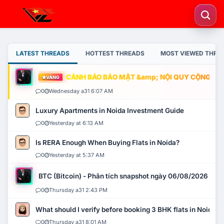
LATEST THREADS
HOTTEST THREADS
MOST VIEWED THRE
CẢNH BÁO BẢO MẬT &amp; NỘI QUY CỘNG ĐỒNG
VÀNG
0
Wednesday a31 6:07 AM
Luxury Apartments in Noida Investment Guide
0
Yesterday at 6:13 AM
Is RERA Enough When Buying Flats in Noida?
0
Yesterday at 5:37 AM
BTC (Bitcoin) - Phân tích snapshot ngày 06/08/2026
0
Thursday a31 2:43 PM
What should I verify before booking 3 BHK flats in Noida?
0
Thursday a31 8:01 AM