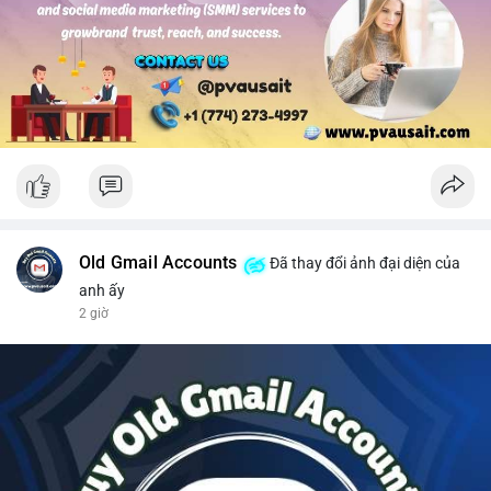
#solusdt
#longsol
#vung76
#breakoutsol
#lenhmuasol
Old Gmail Accounts
Đã thay đổi ảnh đại diện của
anh ấy
2 giờ