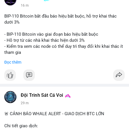
16 m
BIP-110 Bitcoin bắt đầu báo hiệu bắt buộc, hỗ trợ khai thác
dưới 3%
- BIP-110 Bitcoin vào giai đoạn báo hiệu bắt buộc
- Hỗ trợ từ các nhà khai thác hiện dưới 3%
- Kiểm tra xem các node có thể duy trì thay đổi khi khai thác ít
tham gia
- Thảo luận về phương án hard fork dự phòng nếu cần
Đọc thêm
$btc
#btc
#vlikevn
#titanbot
📰 Nguồn: Cointelegraph
Đội Trinh Sát Cá Voi
29 m
🚨 CẢNH BÁO WHALE ALERT - GIAO DỊCH BTC LỚN
Chi tiết giao dịch: