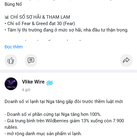
#binancesquare
#cryptonews
#btc
#eth
#sol
#xrp
#cc
#sky
Bùng Nổ
#sand
#bitgo
#solana
#stablecoin
#regulation
📊 CHỈ SỐ SỢ HÃI & THAM LAM
$btc $eth $sol $xrp $cc $sky $sand $skr
#skr
• Chỉ số Fear & Greed đạt 30 (Fear)
• Tâm lý thị trường đang ở mức sợ hãi, nhà đầu tư thận trọng.
#vlikevn
#titanbot
📈 XU HƯỚNG TÌM KIẾM & THẢO LUẬN
Đọc thêm
📰 Nguồn: Decrypt
• CoinGecko Trending: PENGU, TUT, ACE, CASHCAT, ANSEM,
STONKBROKER, UNI
• LunarCrush Trending: Ethereum, Solana, Dogecoin, Polkadot,
Chainlink, Taylor Swift, Tesla
• Google Trends Việt Nam: Real Madrid, Giao hữu câu lạc bộ,
Tinh hà say hi
Vlike Wire
4 giờ
💬 DÒNG CHẢY TIN TỨC & TRUYỀN THÔNG
• Binance Square: Cộng đồng đang tranh luận về lệnh
Doanh số ví lạnh tại Nga tăng gấp đôi trước thềm luật mới
Long/Short, kỳ vọng vào các kèo $ACE, $RAVE và lo ngại tin
xấu từ SpaceX/Musk.
- Doanh số ví phần cứng tại Nga tăng hơn 100%.
• Tin tức quốc tế: US spot Bitcoin ETFs ghi nhận dòng tiền 1 tỷ
- Giá trung bình trên Wildberries giảm 13% xuống còn 7.900
USD; Nansen founder dự báo Bitcoin không dưới 60K; Chi tiêu
rubles.
thẻ Crypto đạt ATH 759 triệu USD.
- mở rộng danh mục sản phẩm ví lạnh.