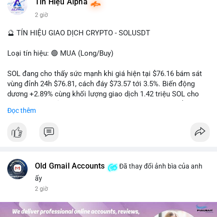
#dongtienlon
Tín Hiệu Alpha
2 giờ
🔮 TÍN HIỆU GIAO DỊCH CRYPTO - SOLUSDT
Loại tín hiệu: 🟢 MUA (Long/Buy)
SOL đang cho thấy sức mạnh khi giá hiện tại $76.16 bám sát
vùng đỉnh 24h $76.81, cách đáy $73.57 tới 3.5%. Biến động
dương +2.89% cùng khối lượng giao dịch 1.42 triệu SOL cho
thấy lực cầu chủ động đang chiếm ưu thế, phe mua kiểm soát
Đọc thêm
hoàn toàn nhịp điều chỉnh.
Khuyến nghị giao dịch cụ thể:
- Vùng Entry: 75.80 - 76.20 (chờ retest vùng kháng cự cũ thành
hỗ trợ)
- Mục tiêu chốt lời: TP1: 77.50, TP2: 78.80
Old Gmail Accounts
Đã thay đổi ảnh bìa của anh
- Cắt lỗ: 74.90 (dưới vùng hỗ trợ gần nhất)
ấy
2 giờ
Quản trị vốn: Khối lượng vào lệnh tối đa 2-3% tài khoản, ưu tiên
chốt 50% vị thế tại TP1 và dời stop loss về điểm hòa vốn.