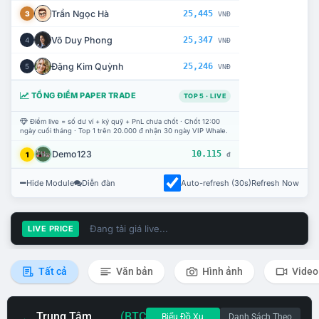
Trần Ngọc Hà
25,445
3
VNĐ
Võ Duy Phong
25,347
4
VNĐ
Đặng Kim Quỳnh
25,246
5
VNĐ
TỔNG ĐIỂM PAPER TRADE
TOP 5 · LIVE
Điểm live = số dư ví + ký quỹ + PnL chưa chốt · Chốt 12:00
ngày cuối tháng · Top 1 trên 20.000 đ nhận 30 ngày VIP Whale.
Demo123
10.115
1
đ
Hide Module
Diễn đàn
Auto-refresh (30s)
Refresh Now
Đang tải giá live...
LIVE PRICE
Tất cả
Văn bản
Hình ảnh
Video
Trung Tâm
(BTC
Biểu Đồ Xu
Danh Sách Theo