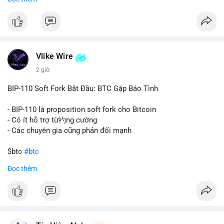
#67dot9754btc
#4dot42trieuusd
#chuyenvilanh
Nhận định phân tích:
#dongtiencavoi
#mempoolbtc
Khối lượng 94.58 BTC trị giá hơn 6.15 triệu USD được di
chuyển trong một giao dịch duy nhất cho thấy dấu hiệu của
một tổ chức hoặc cá nhân sở hữu lượng tài sản lớn. Động thái
Vlike Wire
này có thể phản ánh ba kịch bản chính: thứ nhất, cá voi đang
chuẩn bị thanh khoản bằng cách chuyển lên sàn giao dịch, tạo
2 giờ
áp lực bán tiềm năng; thứ hai, tài sản được chuyển vào ví lạnh
để nắm giữ dài hạn, thể hiện niềm tin vào xu hướng tăng; thứ
BIP-110 Soft Fork Bắt Đầu: BTC Gặp Báo Tình
ba, hành vi chia tách hoặc tái cấu trúc danh mục nhằm phân
tán rủi ro. Với mức giá 65K, khối lượng này không quá lớn để
- BIP-110 là proposition soft fork cho Bitcoin
gây sốc thanh khoản tức thời, nhưng vẫn đủ sức tạo biến động
- Có ít hỗ trợ từ礿ng cường
tâm lý ngắn hạn nếu hướng đến sàn tập trung.
- Các chuyên gia cũng phản đối mạnh
Lời khuyên cho nhà đầu tư nhỏ lẻ:
$btc
#btc
Theo dõi các giao dịch tiếp theo từ cùng địa chỉ ví để xác nhận
Đọc thêm
hướng đi của dòng tiền. Tránh hành động theo cảm xúc, ưu
#vlikevn
#titanbot
tiên quản trị rủi ro và không mở vị thế lớn trước khi có tín hiệu
rõ ràng về đích đến của số BTC này.
📰 Nguồn: CoinDesk
#94dot58btc
#vilanh
#chuyentiencavoi
#btcmempool