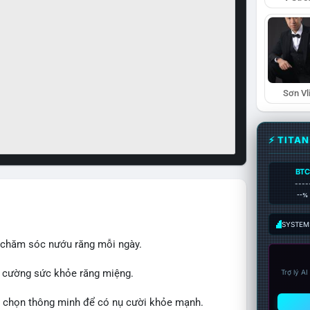
Sơn Vl
⚡ TITA
BTC
----
--%
SYSTEM:
ợ chăm sóc nướu răng mỗi ngày.
g cường sức khỏe răng miệng.
Trợ lý A
ựa chọn thông minh để có nụ cười khỏe mạnh.