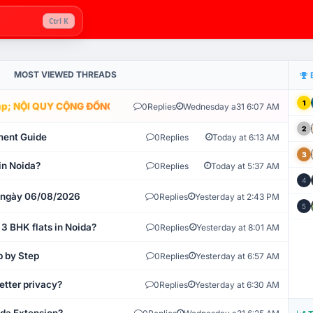
Ctrl K
MOST VIEWED THREADS
1
; NỘI QUY CỘNG ĐỒNG VLIKE.VN: HỆ THỐNG GIÁM SÁT TỰ ĐỘNG V
0
Replies
Wednesday a31 6:07 AM
2
ment Guide
0
Replies
Today at 6:13 AM
3
in Noida?
0
Replies
Today at 5:37 AM
4
t ngày 06/08/2026
0
Replies
Yesterday at 2:43 PM
5
 3 BHK flats in Noida?
0
Replies
Yesterday at 8:01 AM
p by Step
0
Replies
Yesterday at 6:57 AM
etter privacy?
0
Replies
Yesterday at 6:30 AM