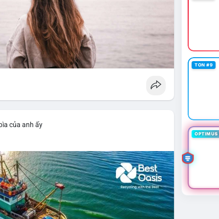
TON #9
bìa của anh ấy
OPTIMUS 