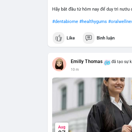
Hãy bắt đầu từ hôm nay để duy trì nướu c
#dentabiome
#healthygums
#oralwellne
Like
Bình luận
Emilly Thomas
đã tạo sự k
10 m
Aug