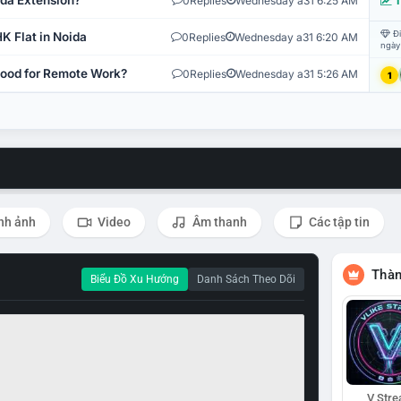
ida Extension?
0
Replies
Wednesday a31 6:25 AM
T
Đi
K Flat in Noida
0
Replies
Wednesday a31 6:20 AM
ngày
 Good for Remote Work?
0
Replies
Wednesday a31 5:26 AM
1
nh ảnh
Video
Âm thanh
Các tập tin
Thàn
Biểu Đồ Xu Hướng
Danh Sách Theo Dõi
V Str