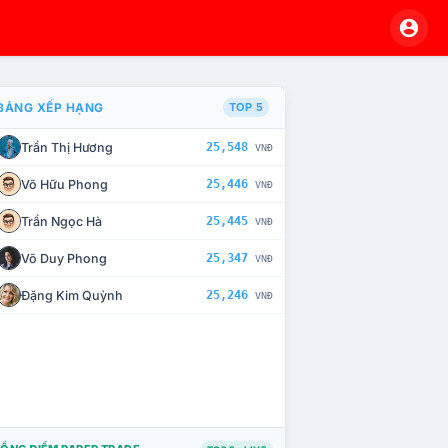
BẢNG XẾP HẠNG
TOP 5
Trần Thị Hương
25,548
VNĐ
À CHẾ TÀI XỬ LÝ VI PHẠM
Võ Hữu Phong
25,446
VNĐ
Trần Ngọc Hà
25,445
VNĐ
Võ Duy Phong
25,347
VNĐ
Đặng Kim Quỳnh
25,246
VNĐ