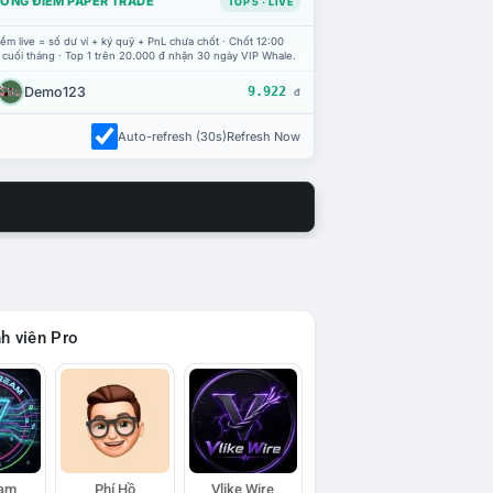
ỔNG ĐIỂM PAPER TRADE
TOP 5 · LIVE
ểm live = số dư ví + ký quỹ + PnL chưa chốt · Chốt 12:00
 cuối tháng · Top 1 trên 20.000 đ nhận 30 ngày VIP Whale.
Demo123
9.922
đ
Auto-refresh (30s)
Refresh Now
h viên Pro
eam
Phí Hồ
Vlike Wire