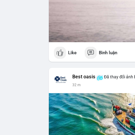
Like
Bình luận
Best oasis
Đã thay đổi ảnh 
32 m