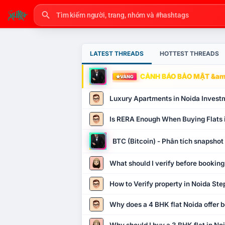
LATEST THREADS
HOTTEST THREADS
CẢNH BÁO BẢO MẬT &amp
VÀNG
Luxury Apartments in Noida Invest
Is RERA Enough When Buying Flats 
BTC (Bitcoin) - Phân tích snapsho
What should I verify before booking
How to Verify property in Noida Ste
Why does a 4 BHK flat Noida offer b