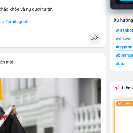
hắc khỏe và nụ cười tự tin.
Xu hướn
ss
#smilegoals
#titanbo
#vlikevn
#crypto
#binanc
iện mới
#btc
Liên k
BTC VIP #