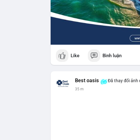
Like
Bình luận
Best oasis
Đã thay đổi ảnh 
35 m