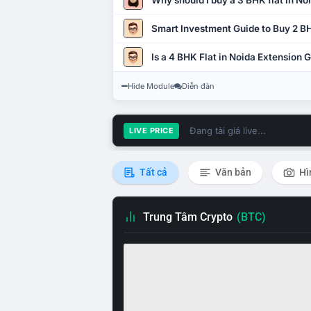
Why should I buy a 3 BHK flat in No
Smart Investment Guide to Buy 2 BH
Is a 4 BHK Flat in Noida Extension
Hide Module
Diễn đàn
Đang tải giá live...
LIVE PRICE
Tất cả
Văn bản
Hì
Trung Tâm Crypto
(BTC)