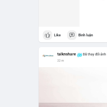
Like
Bình luận
talknshare
Đã thay đổi ảnh 
22 m