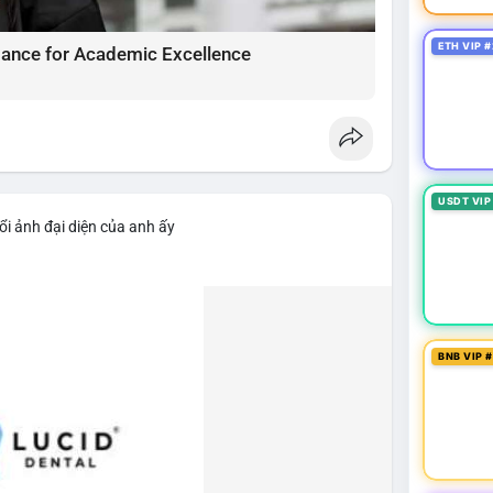
ETH VIP #
ance for Academic Excellence
USDT VIP
ổi ảnh đại diện của anh ấy
BNB VIP 