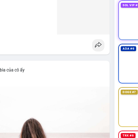
SOL VIP #
ADA #6
bìa của cô ấy
DOGE #7
TRX #8