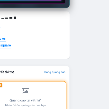
g ▁ ▂ ▃ ▄
t
news
esquare
ết tài trợ
Đăng quảng cáo
1
Quảng cáo tại vị trí #1
Nhấn để đặt quảng cáo của bạn