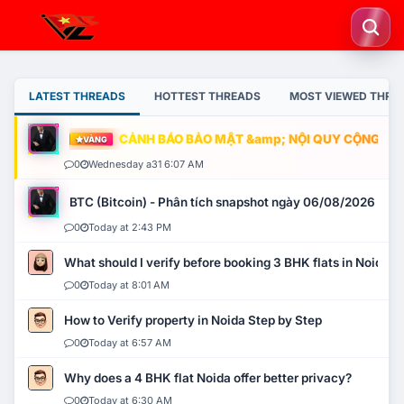
LATEST THREADS
HOTTEST THREADS
MOST VIEWED THRE
CẢNH BÁO BẢO MẬT &amp; NỘI QUY CỘNG ĐỒNG
VÀNG
0
Wednesday a31 6:07 AM
BTC (Bitcoin) - Phân tích snapshot ngày 06/08/2026
0
Today at 2:43 PM
What should I verify before booking 3 BHK flats in Noida?
0
Today at 8:01 AM
How to Verify property in Noida Step by Step
0
Today at 6:57 AM
Why does a 4 BHK flat Noida offer better privacy?
0
Today at 6:30 AM