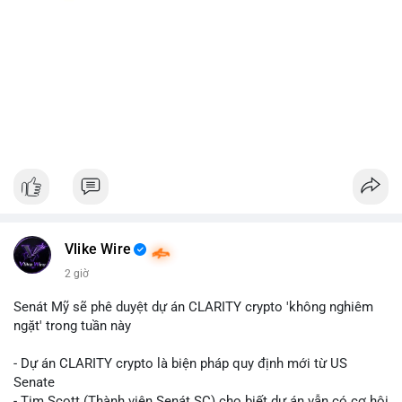
Vlike Wire
2 giờ
Senát Mỹ sẽ phê duyệt dự án CLARITY crypto 'không nghiêm
ngặt' trong tuần này
- Dự án CLARITY crypto là biện pháp quy định mới từ US
Senate
- Tim Scott (Thành viên Senát SC) cho biết dự án vẫn có cơ hội