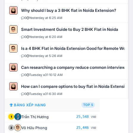
Why should I buy a 3 BHK flat in Noida Extension?
0
Yesterday at 6:25 AM
Smart Investment Guide to Buy 2 BHK Flat in Noida
0
Yesterday at 6:20 AM
Is a 4 BHK Flat in Noida Extension Good for Remote Work?
0
Yesterday at 5:26 AM
Can researching a company reduce common interview mi
0
Tuesday a31 10:12 AM
How can I compare options to buy flat in Noida Extension?
0
Tuesday a31 6:30 AM
BẢNG XẾP HẠNG
TOP 5
Trần Thị Hương
25,548
1
VNĐ
Võ Hữu Phong
25,446
2
VNĐ