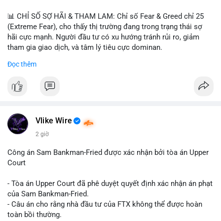
📊 CHỈ SỐ SỢ HÃI & THAM LAM: Chỉ số Fear & Greed chỉ 25
(Extreme Fear), cho thấy thị trường đang trong trạng thái sợ
hãi cực mạnh. Người đầu tư có xu hướng tránh rủi ro, giảm
tham gia giao dịch, và tâm lý tiêu cực dominan.
Đọc thêm
📈 XU HƯỚNG TÌM KIẾM & THẢO LUẬN: Coin được tìm kiếm
nhiều nhất trên CoinGecko là Cash Cat (CASHCAT), Bitcoin
(BTC), Sui (SUI), Pudgy Penguins (PENGU). Trên Google Trends
Việt Nam, từ khóa như 'con riêng', 'phạm nhật minh anh' và 'tô
lâm' được nhắc đến nhiều, có thể phản ánh sự quan tâm đến
các chủ đề không liên quan trực tiếp đến crypto.
Vlike Wire
2 giờ
💬 DÒNG CHẢY TIN TỨC & TRUYỀN THÔNG: Các bài đăng
trên Binance Square tập trung vào chiến lược trading, lệnh kẹp,
Công án Sam Bankman-Fried được xác nhận bởi tòa án Upper
và cập nhật về sự kiện như 'Lãi lỗ chưa ghi nhận'. Trên
Court
Telegram, tin tức nổi bật bao gồm việc Tether mở rộng vào
Saudi Arabia và báo cáo về Bitcoin miners chuyển hướng AI.
- Tòa án Upper Court đã phê duyệt quyết định xác nhận án phạt
Các tin tức quốc tế cũng nhấn mạnh sự động chảy của thị
của Sam Bankman-Fried.
trường.
- Câu án cho rằng nhà đầu tư của FTX không thể được hoàn
toàn bồi thường.