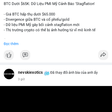
📰 Nguồn: Cointelegraph
BTC Dưới $65K: Dữ Liệu PMI Mỹ Cảnh Báo 'Stagflation'
- Giá BTC hấp thụ dưới $65.000
- Divergence giữa BTC và cổ phiếu/gold
- Dữ liệu PMI Mỹ gây bối cảnh stagflation mới
- Thị trường crypto có thể bị ảnh hưởng từ vĩ mô kinh tế
$btc
#btc
Đọc thêm
#vlikevn
#titanbot
📰 Nguồn: Cointelegraph
nevskiexotics
Đã thay đổi ảnh bìa của anh ấy
3 giờ