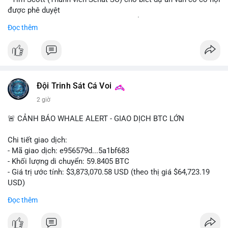
được phê duyệt
- Bài toán chính là thời gian hạn chế để đưa dự án vào lịch
Đọc thêm
trình
- Có thể ảnh hưởng đến môi trường quy định crypto tại Mỹ
$btc $eth
#vlikevn
#titanbot
Đội Trinh Sát Cá Voi
2 giờ
📰 Nguồn: Cointelegraph
🚨 CẢNH BÁO WHALE ALERT - GIAO DỊCH BTC LỚN
Chi tiết giao dịch:
- Mã giao dịch: e956579d...5a1bf683
- Khối lượng di chuyển: 59.8405 BTC
- Giá trị ước tính: $3,873,070.58 USD (theo thị giá $64,723.19
USD)
- Thời gian: 17:19:55 2026-08-06 UTC
Đọc thêm
Một khối lượng 59.84 BTC trị giá gần 3.9 triệu USD vừa được
kích hoạt di chuyển trong mempool. Với quy mô này, khả năng