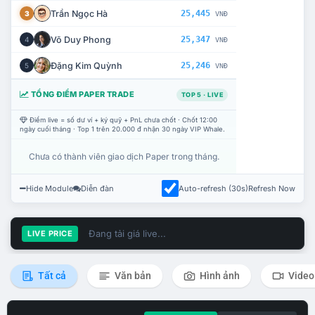
Trần Ngọc Hà
25,445
3
VNĐ
Võ Duy Phong
25,347
4
VNĐ
Đặng Kim Quỳnh
25,246
5
VNĐ
TỔNG ĐIỂM PAPER TRADE
TOP 5 · LIVE
Điểm live = số dư ví + ký quỹ + PnL chưa chốt · Chốt 12:00
ngày cuối tháng · Top 1 trên 20.000 đ nhận 30 ngày VIP Whale.
Chưa có thành viên giao dịch Paper trong tháng.
Hide Module
Diễn đàn
Auto-refresh (30s)
Refresh Now
Đang tải giá live...
LIVE PRICE
Tất cả
Văn bản
Hình ảnh
Video