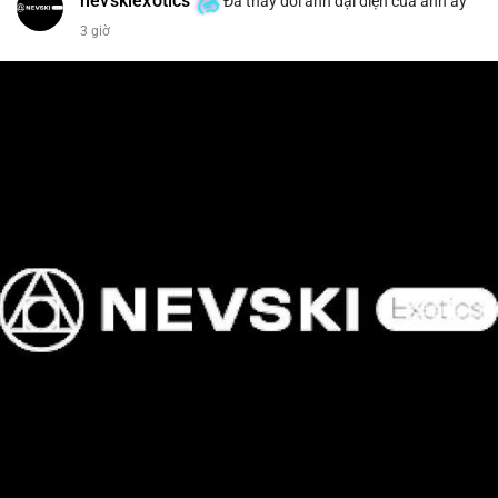
nevskiexotics
Đã thay đổi ảnh đại diện của anh ấy
3 giờ