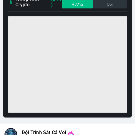
Crypto
)
Hướng
Dõi
Đội Trinh Sát Cá Voi