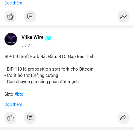
Đọc thêm
#67dot9754btc
#4dot42trieuusd
#chuyenvilanh
Nhận định phân tích:
#dongtiencavoi
#mempoolbtc
Khối lượng 94.58 BTC trị giá hơn 6.15 triệu USD được di
chuyển trong một giao dịch duy nhất cho thấy dấu hiệu của
một tổ chức hoặc cá nhân sở hữu lượng tài sản lớn. Động thái
Vlike Wire
này có thể phản ánh ba kịch bản chính: thứ nhất, cá voi đang
chuẩn bị thanh khoản bằng cách chuyển lên sàn giao dịch, tạo
5 giờ
áp lực bán tiềm năng; thứ hai, tài sản được chuyển vào ví lạnh
để nắm giữ dài hạn, thể hiện niềm tin vào xu hướng tăng; thứ
BIP-110 Soft Fork Bắt Đầu: BTC Gặp Báo Tình
ba, hành vi chia tách hoặc tái cấu trúc danh mục nhằm phân
tán rủi ro. Với mức giá 65K, khối lượng này không quá lớn để
- BIP-110 là proposition soft fork cho Bitcoin
gây sốc thanh khoản tức thời, nhưng vẫn đủ sức tạo biến động
- Có ít hỗ trợ từ礿ng cường
tâm lý ngắn hạn nếu hướng đến sàn tập trung.
- Các chuyên gia cũng phản đối mạnh
Lời khuyên cho nhà đầu tư nhỏ lẻ:
$btc
#btc
Theo dõi các giao dịch tiếp theo từ cùng địa chỉ ví để xác nhận
Đọc thêm
hướng đi của dòng tiền. Tránh hành động theo cảm xúc, ưu
#vlikevn
#titanbot
tiên quản trị rủi ro và không mở vị thế lớn trước khi có tín hiệu
rõ ràng về đích đến của số BTC này.
📰 Nguồn: CoinDesk
#94dot58btc
#vilanh
#chuyentiencavoi
#btcmempool