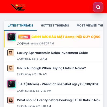
LATEST THREADS
HOTTEST THREADS
MOST VIEWED THRE
CẢNH BÁO BẢO MẬT &amp; NỘI QUY CỘNG ĐỒNG
VÀNG
0
Wednesday a31 6:07 AM
Luxury Apartments in Noida Investment Guide
0
Friday a31 6:13 AM
Is RERA Enough When Buying Flats in Noida?
0
Friday a31 5:37 AM
BTC (Bitcoin) - Phân tích snapshot ngày 06/08/2026
0
Thursday a31 2:43 PM
What should I verify before booking 3 BHK flats in Noida?
0
Thursday a31 8:01 AM