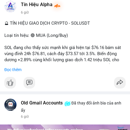
#dongtienlon
Tín Hiệu Alpha
6 giờ
🔮 TÍN HIỆU GIAO DỊCH CRYPTO - SOLUSDT
Loại tín hiệu: 🟢 MUA (Long/Buy)
SOL đang cho thấy sức mạnh khi giá hiện tại $76.16 bám sát
vùng đỉnh 24h $76.81, cách đáy $73.57 tới 3.5%. Biến động
dương +2.89% cùng khối lượng giao dịch 1.42 triệu SOL cho
thấy lực cầu chủ động đang chiếm ưu thế, phe mua kiểm soát
Đọc thêm
hoàn toàn nhịp điều chỉnh.
Khuyến nghị giao dịch cụ thể:
- Vùng Entry: 75.80 - 76.20 (chờ retest vùng kháng cự cũ thành
hỗ trợ)
- Mục tiêu chốt lời: TP1: 77.50, TP2: 78.80
Old Gmail Accounts
Đã thay đổi ảnh bìa của anh
- Cắt lỗ: 74.90 (dưới vùng hỗ trợ gần nhất)
ấy
6 giờ
Quản trị vốn: Khối lượng vào lệnh tối đa 2-3% tài khoản, ưu tiên
chốt 50% vị thế tại TP1 và dời stop loss về điểm hòa vốn.