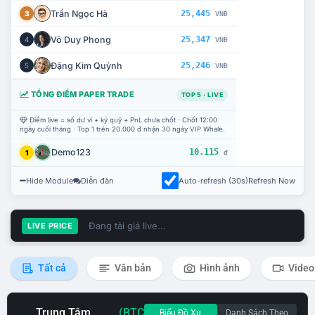
Trần Ngọc Hà
25,445
3
VNĐ
Võ Duy Phong
25,347
4
VNĐ
Đặng Kim Quỳnh
25,246
5
VNĐ
TỔNG ĐIỂM PAPER TRADE
TOP 5 · LIVE
Điểm live = số dư ví + ký quỹ + PnL chưa chốt · Chốt 12:00
ngày cuối tháng · Top 1 trên 20.000 đ nhận 30 ngày VIP Whale.
Demo123
10.115
1
đ
Hide Module
Diễn đàn
Auto-refresh (30s)
Refresh Now
Đang tải giá live...
LIVE PRICE
Tất cả
Văn bản
Hình ảnh
Video
Trung Tâm
(BTC
Biểu Đồ Xu
Danh Sách Theo