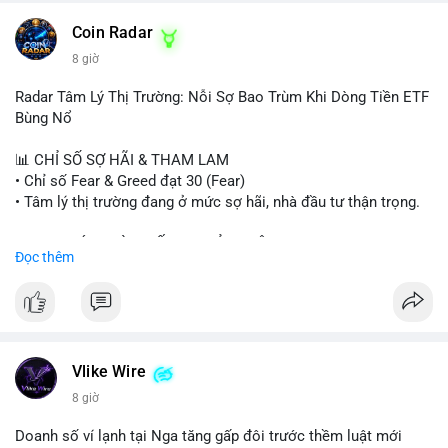
- HK cấp giấy phép stablecoin mới.
- Tòa án Nga công nhận crypto là tài sản.
Coin Radar
- Trump hy vọng ký bill cấu trúc thị trường crypto.
8 giờ
- Saga EVM bị hack 7M$, quỹ trộm chuyển sang Ethereum.
- Steak ’n Shake thưởng BTC cho nhân viên.
Radar Tâm Lý Thị Trường: Nỗi Sợ Bao Trùm Khi Dòng Tiền ETF
#binancesquare
#cryptonews
#btc
#eth
#sol
#xrp
#cc
#sky
Bùng Nổ
#sand
#bitgo
#solana
#stablecoin
#regulation
📊 CHỈ SỐ SỢ HÃI & THAM LAM
$btc $eth $sol $xrp $cc $sky $sand $skr
#skr
• Chỉ số Fear & Greed đạt 30 (Fear)
• Tâm lý thị trường đang ở mức sợ hãi, nhà đầu tư thận trọng.
#vlikevn
#titanbot
📈 XU HƯỚNG TÌM KIẾM & THẢO LUẬN
Đọc thêm
📰 Nguồn: Decrypt
• CoinGecko Trending: PENGU, TUT, ACE, CASHCAT, ANSEM,
STONKBROKER, UNI
• LunarCrush Trending: Ethereum, Solana, Dogecoin, Polkadot,
Chainlink, Taylor Swift, Tesla
• Google Trends Việt Nam: Real Madrid, Giao hữu câu lạc bộ,
Tinh hà say hi
Vlike Wire
8 giờ
💬 DÒNG CHẢY TIN TỨC & TRUYỀN THÔNG
• Binance Square: Cộng đồng đang tranh luận về lệnh
Doanh số ví lạnh tại Nga tăng gấp đôi trước thềm luật mới