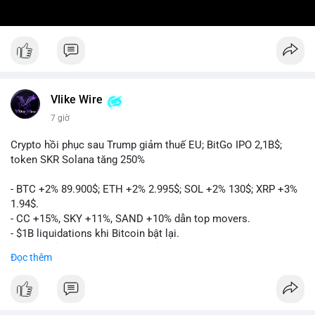
Vlike Wire
7 giờ
Crypto hồi phục sau Trump giảm thuế EU; BitGo IPO 2,1B$;
token SKR Solana tăng 250%
- BTC +2% 89.900$; ETH +2% 2.995$; SOL +2% 130$; XRP +3%
1.94$.
- CC +15%, SKY +11%, SAND +10% dẫn top movers.
- $1B liquidations khi Bitcoin bật lại.
- Trump hủy thuế EU, tín hiệu giảm áp lực.
Đọc thêm
- Vitalik đề xuất DVT staking cho Ethereum.
- BitGo IPO 18$/cổ phiếu, trị giá ~2B$.
- Senate Ag Committee tiến hành Clarity Act.
- Newrez tính crypto vào điều kiện vay nhà.