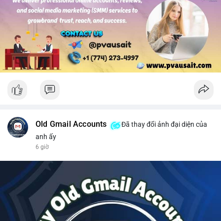
#solusdt
#longsol
#vung76
#breakoutsol
#lenhmuasol
Old Gmail Accounts
Đã thay đổi ảnh đại diện của
anh ấy
6 giờ