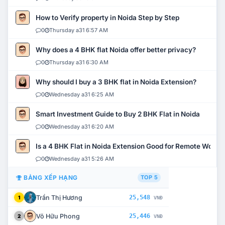
How to Verify property in Noida Step by Step
0
Thursday a31 6:57 AM
Why does a 4 BHK flat Noida offer better privacy?
0
Thursday a31 6:30 AM
Why should I buy a 3 BHK flat in Noida Extension?
0
Wednesday a31 6:25 AM
Smart Investment Guide to Buy 2 BHK Flat in Noida
0
Wednesday a31 6:20 AM
Is a 4 BHK Flat in Noida Extension Good for Remote Work?
0
Wednesday a31 5:26 AM
BẢNG XẾP HẠNG
TOP 5
Trần Thị Hương
25,548
1
VNĐ
Võ Hữu Phong
25,446
2
VNĐ