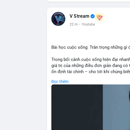
V Stream
22 m
·
Youtube
Bài học cuộc sống: Trân trọng những gì 
Trong bối cảnh cuộc sống hiện đại nhanh
giá trị của những điều đơn giản đang có t
ổn định tài chính – cho tới khi chúng b
về tầm quan trọng của sự biết ơn và hiện
Đọc thêm
quyết định đầu tư: thay vì chạy theo lợ
thông minh biết trân trọng và bảo toàn tà
kiên nhẫn và kỷ luật.
🎥 Xem video trực tiếp tại:
Nguồn: Đồng Tâm