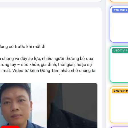
ETH VIP #
đang có trước khi mất đi
USDT VIP
 chóng và đầy áp lực, nhiều người thường bỏ qua
rong tay – sức khỏe, gia đình, thời gian, hoặc sự
iến mất. Video từ kênh Đồng Tâm nhắc nhở chúng ta
 tại, một bài học sâu sắc có thể áp dụng cũng vào
i nhuận ngắn hạn hoặc xu hướng bùng nổ, nhà đầu tư
i sản hiện có, tránh rủi ro không cần thiết qua sự
BNB VIP 