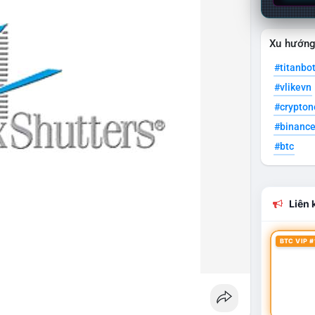
Xu hướn
#titanbo
#vlikevn
#crypto
#binanc
#btc
Liên k
BTC VIP #