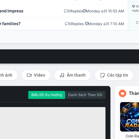
Đi
and Impress
0
Replies
Monday a31 10:55 AM
ngày
C
r families?
0
Replies
Monday a31 7:10 AM
nh ảnh
Video
Âm thanh
Các tập tin
Thàn
Biểu Đồ Xu Hướng
Danh Sách Theo Dõi
Coin R