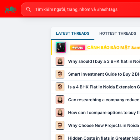
LATEST THREADS
HOTTEST THREADS
CẢNH BÁO BẢO MẬT &amp
VÀNG
Why should I buy a 3 BHK flat in No
Smart Investment Guide to Buy 2 BH
Is a 4 BHK Flat in Noida Extension
Can researching a company reduce
How can I compare options to buy fl
Why Choose New Projects in Noida
Hidden Costs in flats in Greater No