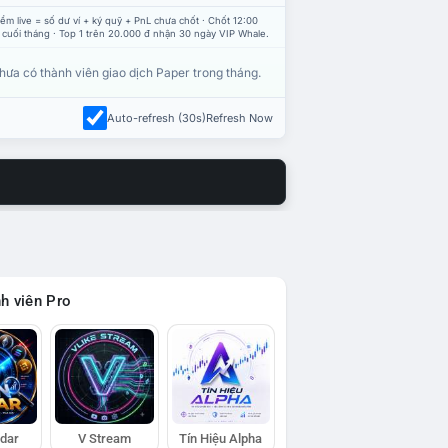
ểm live = số dư ví + ký quỹ + PnL chưa chốt · Chốt 12:00
 cuối tháng · Top 1 trên 20.000 đ nhận 30 ngày VIP Whale.
hưa có thành viên giao dịch Paper trong tháng.
Auto-refresh (30s)
Refresh Now
h viên Pro
adar
V Stream
Tín Hiệu Alpha