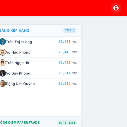
BẢNG XẾP HẠNG
TOP 5
Trần Thị Hương
25,548
VNĐ
À CHẾ TÀI XỬ LÝ VI PHẠM
Võ Hữu Phong
25,446
VNĐ
Trần Ngọc Hà
25,445
VNĐ
Võ Duy Phong
25,347
VNĐ
Đặng Kim Quỳnh
25,246
VNĐ
ỔNG ĐIỂM PAPER TRADE
TOP 5 · LIVE