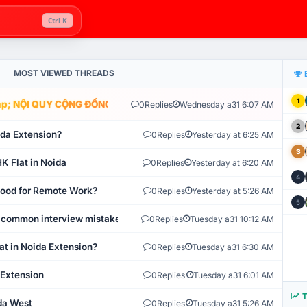
Ctrl K
MOST VIEWED THREADS
1
; NỘI QUY CỘNG ĐỒNG VLIKE.VN: HỆ THỐNG GIÁM SÁT TỰ ĐỘNG V
0
Replies
Wednesday a31 6:07 AM
2
ida Extension?
0
Replies
Yesterday at 6:25 AM
3
K Flat in Noida
0
Replies
Yesterday at 6:20 AM
4
 Good for Remote Work?
0
Replies
Yesterday at 5:26 AM
5
 common interview mistakes?
0
Replies
Tuesday a31 10:12 AM
at in Noida Extension?
0
Replies
Tuesday a31 6:30 AM
 Extension
0
Replies
Tuesday a31 6:01 AM
T
ida West
0
Replies
Tuesday a31 5:26 AM