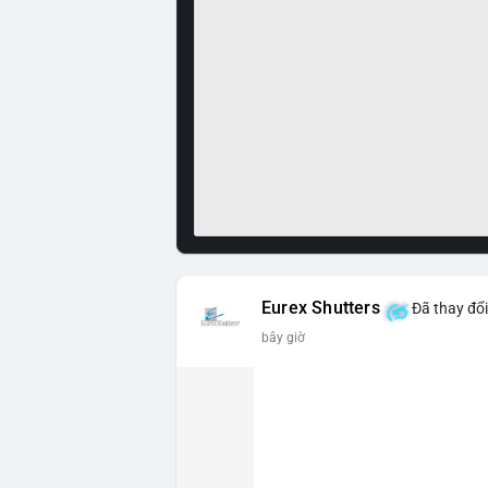
Eurex Shutters
Đã thay đổi
bây giờ