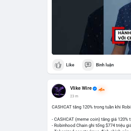
Like
Bình luận
Vlike Wire
23 m
CASHCAT tăng 120% trong tuần khi Rob
- CASHCAT (meme coin) tăng giá 120% t
- Robinhood Chain ghi tổng $774 triệu giá