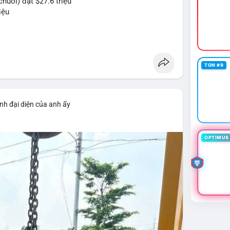
huỗi) đạt $27.6 triệu
iệu
#btc
#eth
#web3
TON #9
nh đại diện của anh ấy
OPTIMUS 