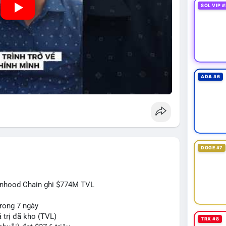
SOL VIP #
ADA #6
DOGE #7
inhood Chain ghi $774M TVL
rong 7 ngày
 trị đã kho (TVL)
TRX #8