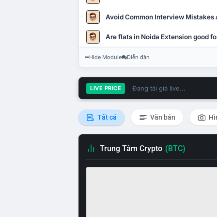
Avoid Common Interview Mistakes 
Are flats in Noida Extension good fo
Hide Module
Diễn đàn
Đang tải giá live...
LIVE PRICE
Tất cả
Văn bản
Hì
Trung Tâm Crypto
(BTC)