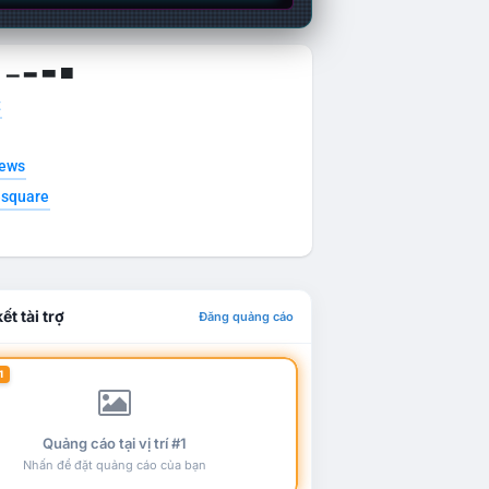
g ▁ ▂ ▃ ▄
t
news
esquare
ết tài trợ
Đăng quảng cáo
1
Quảng cáo tại vị trí #1
Nhấn để đặt quảng cáo của bạn