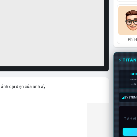
Phí 
⚡ TITA
BTC
----
--%
 ảnh đại diện của anh ấy
SYSTEM:
Trợ lý A