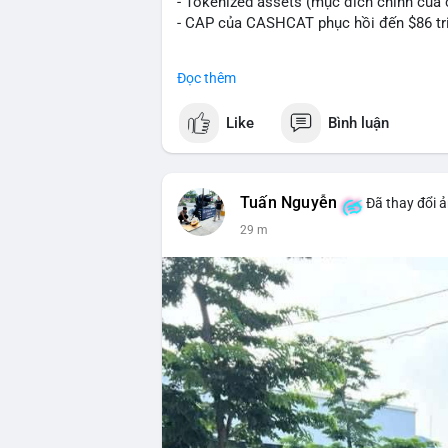
- Tokenized assets (mục đích chính của c
- CAP của CASHCAT phục hồi đến $86 tr
#binancesquare
#cryptonews
#cashcat
Đọc thêm
$cashcat
Like
Bình luận
#vlikevn
#titanbot
📰 Nguồn: CoinDesk
Tuấn Nguyễn
Đã thay đổi ả
29 m