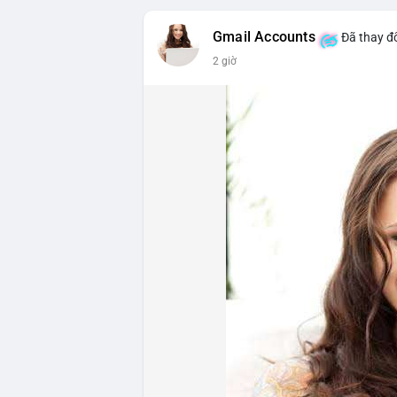
triệu USD, cho thấy đòn bẩy đang được k
Gmail Accounts
Đã thay đổ
- DeFi & Công nghệ: Tổng TVL DeFi đạt 1
2 giờ
Ethereum dẫn đầu với 41,85 tỷ USD nhưng
vốn hóa Stablecoin đạt 306,95 tỷ USD, ch
BTCPay Foundation xác nhận các node Ligh
ngăn rủi ro.
- Quy định & Pháp lý: Brazil công bố quy
24h đối với các giao dịch crypto trên 1
hoặc ví tự quản. Fork BIP-110 của Bitcoi
hashpower, khoảng cách giữa các block k
Lời khuyên từ chuyên gia: Thị trường đan
ưu thế. Nhà đầu tư nên tránh FOMO, tập tr
từ dòng vốn ETF (tuần tốt nhất kể từ thán
Xem chi tiết các bài viết đầy đủ tại dòng 
#whalealertbtc
#feargreedindex
#bip110