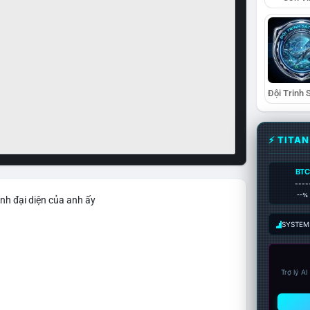
⚡ TITA
BTC
----
--%
nh đại diện của anh ấy
SYSTEM:
Trợ lý A