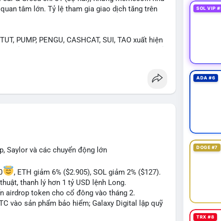
an tâm lớn. Tỷ lệ tham gia giao dịch tăng trên
SOL VIP #
UT, PUMP, PENGU, CASHCAT, SUI, TAO xuất hiện
. Chủ đề "tăng giá nhanh" và "bài toán mới" là chủ
ng hấp dẫn.
ADA #6
 Bàn tán về "long SAGA", "short SPCX", và "đã
ance Square). Tin tức về BIP-110 Bitcoin và SKR
ề airdrop MMT và tích hợp BNB Smart Chain.
ị trường phân cực. Sợ hãi do chỉ số thấp nhưng
TC ETF, SKR) tạo áp lực lên giá. Rủi ro từ các đề
xu hướng "long" hoặc "short" theo chiến lược cá
DOGE #7
p, Saylor và các chuyển động lớn
0
, ETH giảm 6% ($2.905), SOL giảm 2% ($127).
thuật, thanh lý hơn 1 tỷ USD lệnh Long.
ến airdrop token cho cổ đông vào tháng 2.
BTC vào sản phẩm bảo hiểm; Galaxy Digital lập quỹ
TRX #8