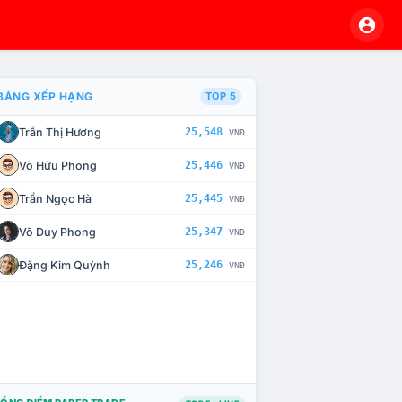
BẢNG XẾP HẠNG
TOP 5
Trần Thị Hương
25,548
VNĐ
À CHẾ TÀI XỬ LÝ VI PHẠM
Võ Hữu Phong
25,446
VNĐ
Trần Ngọc Hà
25,445
VNĐ
Võ Duy Phong
25,347
VNĐ
Đặng Kim Quỳnh
25,246
VNĐ