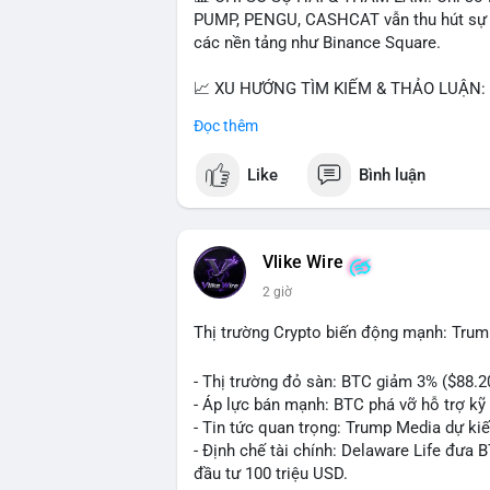
PUMP, PENGU, CASHCAT vẫn thu hút sự qu
các nền tảng như Binance Square.
📈 XU HƯỚNG TÌM KIẾM & THẢO LUẬN: T
nhiều trong tìm kiếm Việt Nam và quốc tế
Đọc thêm
đề hấp dẫn. Bàn tán về SPCX và SAGA cũ
Like
Bình luận
💬 DÒNG CHẢY TIN TỨC & TRUYỀN THÔNG:
ngồi ăn ở khách sạn 5*" (từ bài đăng Bin
token Solana tăng 250% FDV. Cập nhật v
Vlike Wire
💡 NHẬN ĐỊNH & KHUYẾN NGHỊ: Tâm lý th
2 giờ
xu hướng memecoin và tin tức tích cực (B
cày SPCX và SAGA vẫn cao. Cần theo dõi 
Thị trường Crypto biến động mạnh: Trum
nhân.
- Thị trường đỏ sàn: BTC giảm 3% ($88.2
📊 Nguồn: Radar Tâm Lý Thị Trường
- Áp lực bán mạnh: BTC phá vỡ hỗ trợ kỹ 
- Tin tức quan trọng: Trump Media dự ki
- Định chế tài chính: Delaware Life đưa 
đầu tư 100 triệu USD.