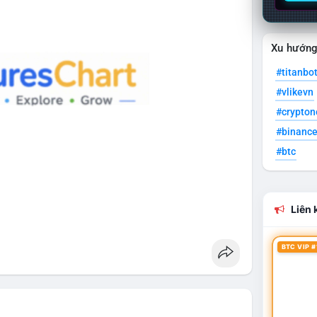
Xu hướn
#titanbo
#vlikevn
#crypto
#binanc
#btc
Liên k
BTC VIP #