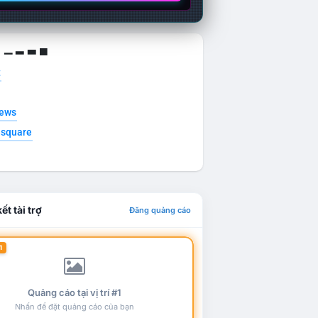
g ▁ ▂ ▃ ▄
t
news
esquare
ết tài trợ
Đăng quảng cáo
1
Quảng cáo tại vị trí #1
Nhấn để đặt quảng cáo của bạn