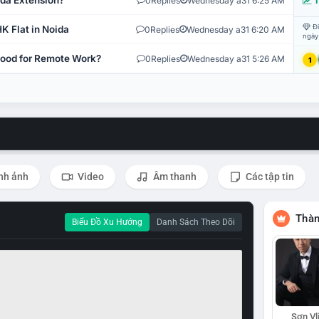
ida Extension?
0
Replies
Wednesday a31 6:25 AM
T
Đi
K Flat in Noida
0
Replies
Wednesday a31 6:20 AM
ngày
 Good for Remote Work?
0
Replies
Wednesday a31 5:26 AM
1
nh ảnh
Video
Âm thanh
Các tập tin
Thàn
Biểu Đồ Xu Hướng
Danh Sách Theo Dõi
Sơn Vl