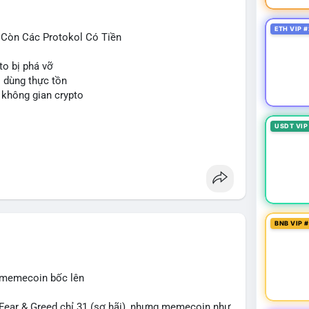
ETH VIP #
ỉ Còn Các Protokol Có Tiền
to bị phá vỡ
i dùng thực tồn
 không gian crypto
USDT VIP
BNB VIP 
, memecoin bốc lên
ear & Greed chỉ 31 (sợ hãi), nhưng memecoin như