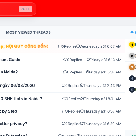
Ctrl K
MOST VIEWED THREADS
1
; NỘI QUY CỘNG ĐỒNG VLIKE.VN: HỆ THỐNG GIÁM SÁT TỰ ĐỘNG V
0
Replies
Wednesday a31 6:07 AM
2
ment Guide
0
Replies
Friday a31 6:13 AM
3
in Noida?
0
Replies
Friday a31 5:37 AM
4
t ngày 06/08/2026
0
Replies
Thursday a31 2:43 PM
5
 3 BHK flats in Noida?
0
Replies
Thursday a31 8:01 AM
p by Step
0
Replies
Thursday a31 6:57 AM
etter privacy?
0
Replies
Thursday a31 6:30 AM