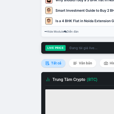
Why should I buy a 3 BHK flat in No
Smart Investment Guide to Buy 2 BH
Is a 4 BHK Flat in Noida Extension
Hide Module
Diễn đàn
Đang tải giá live...
LIVE PRICE
Tất cả
Văn bản
Hì
Trung Tâm Crypto
(BTC)