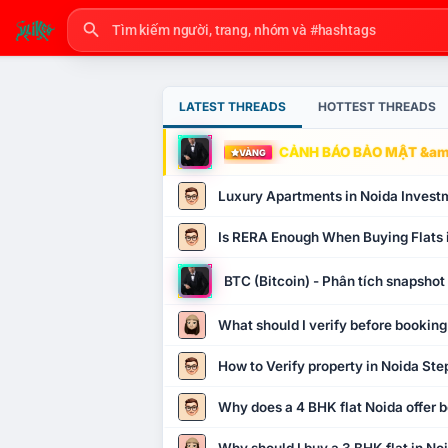
LATEST THREADS
HOTTEST THREADS
CẢNH BÁO BẢO MẬT &amp
VÀNG
Luxury Apartments in Noida Invest
Is RERA Enough When Buying Flats 
BTC (Bitcoin) - Phân tích snapsho
What should I verify before booking
How to Verify property in Noida Ste
Why does a 4 BHK flat Noida offer b