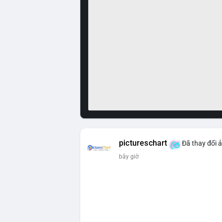
pictureschart
Đã thay đổi ả
bây giờ