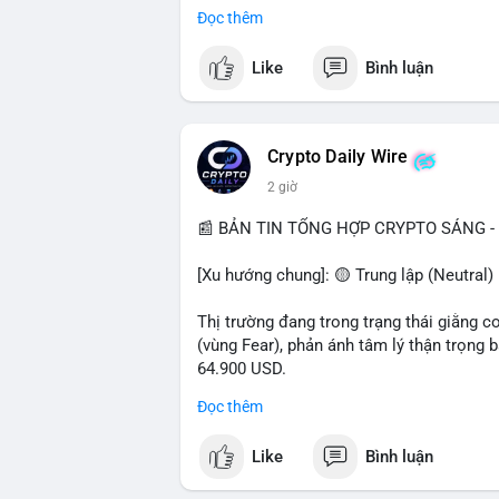
- Pháp lý: CEO Coinbase thúc đẩy khung 
Đọc thêm
#binancesquare
#cryptonews
#btc
#eth
Like
Bình luận
$btc $eth $sol $xrp
#vlikevn
#titanbot
Crypto Daily Wire
2 giờ
📰 Nguồn: Decrypt
📰 BẢN TIN TỔNG HỢP CRYPTO SÁNG - 
[Xu hướng chung]: 🟡 Trung lập (Neutral) 
Thị trường đang trong trạng thái giằng c
(vùng Fear), phản ánh tâm lý thận trọng
64.900 USD.
Đọc thêm
- Thị trường & Giá cả: Hoạt động cá voi 
nhận trong 24h qua, tổng trị giá hơn 23,6
Like
Bình luận
BTC (5,89 triệu USD) và 89,97 BTC (5,82 
cấu danh mục. Tuy nhiên, funding rate B