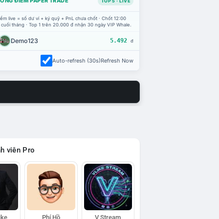
ỔNG ĐIỂM PAPER TRADE
TOP 5 · LIVE
ểm live = số dư ví + ký quỹ + PnL chưa chốt · Chốt 12:00
 cuối tháng · Top 1 trên 20.000 đ nhận 30 ngày VIP Whale.
Demo123
5.492
đ
Auto-refresh (30s)
Refresh Now
h viên Pro
ike
Phí Hồ
V Stream