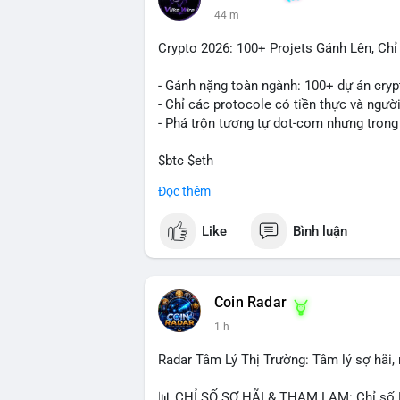
44 m
Crypto 2026: 100+ Projets Gánh Lên, Ch
- Gánh nặng toàn ngành: 100+ dự án cryp
- Chỉ các protocole có tiền thực và ngườ
- Phá trộn tương tự dot-com nhưng trong
$btc $eth
Đọc thêm
#vlikevn
#titanbot
Like
Bình luận
📰 Nguồn: CoinDesk
Coin Radar
1 h
Radar Tâm Lý Thị Trường: Tâm lý sợ hãi
📊 CHỈ SỐ SỢ HÃI & THAM LAM: Chỉ số F