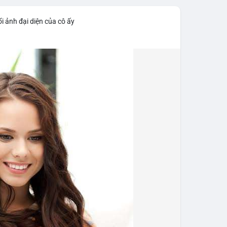
iểm soát tốt.
i ảnh đại diện của cô ấy
43,06 tỷ USD, gần như đứng yên (tăng 0,14%).
 tốc độ tăng trưởng chậm lại. Trong khi đó, tổng
o thấy nhà đầu tư đang giữ tiền mặt chờ đợi.
tning bị rút tiền và đã chặn truy cập từ xa để
 định mới có hiệu lực từ 1/1/2027, yêu cầu tạm dừng
0.000 USD chuyển sang nhà cung cấp nước ngoài
n khai thác thành công 2 block rồi dừng do thiếu
éo dài nhiều giờ.
g trong giai đoạn tích lũy với tâm lý sợ hãi chiếm
ung quản trị rủi ro và chờ đợi tín hiệu rõ ràng hơn
g 4 với 1 tỷ USD) trước khi gia tăng vị thế.
thời gian của Vlike.vn!
fork
#brazilcryptoregulation
#defitvl