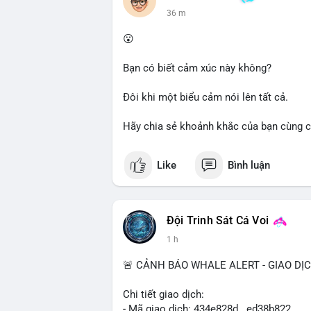
dõi thêm các giao dịch tiếp theo để xác 
36 m
trường trong ngắn hạn có thể xảy ra.
😮
Lời khuyên cho nhà đầu tư nhỏ lẻ: Quan s
Tránh hành động theo cảm tính; nếu giá 
Bạn có biết cảm xúc này không?
quản lý rủi ro chặt chẽ. Không nên sử dụ
Đôi khi một biểu cảm nói lên tất cả.
#61dot37btc
#chuyenvilanh
#tichluydaih
Hãy chia sẻ khoảnh khắc của bạn cùng c
Like
Bình luận
Đội Trinh Sát Cá Voi
1 h
🚨 CẢNH BÁO WHALE ALERT - GIAO DỊ
Chi tiết giao dịch:
- Mã giao dịch: 434e828d...ed38b822