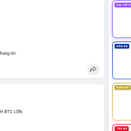
nhận hướng đi của dòng tiền, vì biến động tâm lý thị
SOL VIP #
át dòng tiền vào/ra các sàn lớn trong 24-48 giờ tới.
giảm nhẹ do tâm lý, có thể là cơ hội nhưng cần
ng đòn bẩy cao trong thời điểm này.
an
#btcmempool
#aplucban
ADA #6
húng tôi.
DOGE #7
CH BTC LỚN
TRX #8