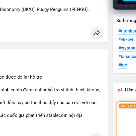
iconomy (BICO), Pudgy Penguins (PENGU),
n được tìm kiếm nhiều nhất. Chủ đề NFT (Pudgy
Xu hướn
SV) nổi bật.
#titanbo
 Bàn tán trên Binance Square tập trung vào
#vlikevn
13. Telegram nhấn mạnh luật mới tại Brazil và
#crypto
#binanc
ắn hạn vẫn tiêu cực do sợ hãi, nhưng xu hướng
#btc
 cơ hội mua sớm. Cần theo dõi sự thay đổi trong
en được dollar hỗ trợ
stablecoin được dollar hỗ trợ vì tính thanh khoản,
Liên k
iết điều này có thể thúc đẩy nhu cầu đối với các
BTC VIP #
ác quốc gia phát triển stablecoin nội địa