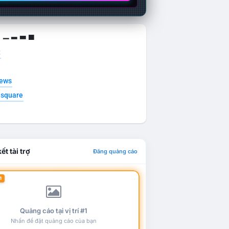
g ▁ ▂ ▃ ▄
t
news
esquare
ết tài trợ
Đăng quảng cáo
1
Quảng cáo tại vị trí #1
Nhấn để đặt quảng cáo của bạn