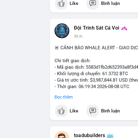
Like
Bình luận
#vlikevn
#titanbot
📰 Nguồn: Cointelegraph
Đội Trinh Sát Cá Voi
30 m
🚨 CẢNH BÁO WHALE ALERT - GIAO DỊ
Chi tiết giao dịch:
- Mã giao dịch: 5583d1fb2d652393a8f3
- Khối lượng di chuyển: 61.3732 BTC
- Giá trị ước tính: $3,987,844.81 USD (th
- Thời gian: 06:19:34 2026-08-08 UTC
Đọc thêm
Nhận định phân tích hành vi của Cá voi 
đương gần 4 triệu USD được chuyển tron
Like
Bình luận
một tổ chức lớn hoặc cá voi đang tái cơ
động thái này có thể là hành động chuyển
khoản, tạo áp lực bán ngắn hạn. Tuy nhiê
thuộc sàn, đây là tín hiệu tích lũy dài h
toadubuilders