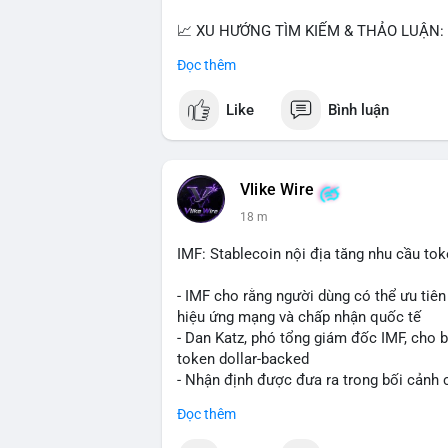
📈 XU HƯỚNG TÌM KIẾM & THẢO LUẬN: B
Bitcoin SV (BSV) và Kaspa (KAS) là coi
Đọc thêm
Penguins), AI (Hyperliquid) và ổn định (B
Like
Bình luận
💬 DÒNG CHẢY TIN TỨC & TRUYỀN THÔNG:
lệnh kẹp, dự báo NVDA và Musk Starship 
tranh luận về Clearity Act.
Vlike Wire
💡 NHẬN ĐỊNH & KHUYẾN NGHỊ: Tâm lý ng
18 m
coin nhỏ và tin tức AI/NVIDA có thể tạo
chính sách crypto Mỹ.
IMF: Stablecoin nội địa tăng nhu cầu tok
📊 Nguồn: Radar Tâm Lý Thị Trường
- IMF cho rằng người dùng có thể ưu tiên 
hiệu ứng mạng và chấp nhận quốc tế
- Dan Katz, phó tổng giám đốc IMF, cho b
token dollar-backed
- Nhận định được đưa ra trong bối cảnh c
Đọc thêm
$btc $eth