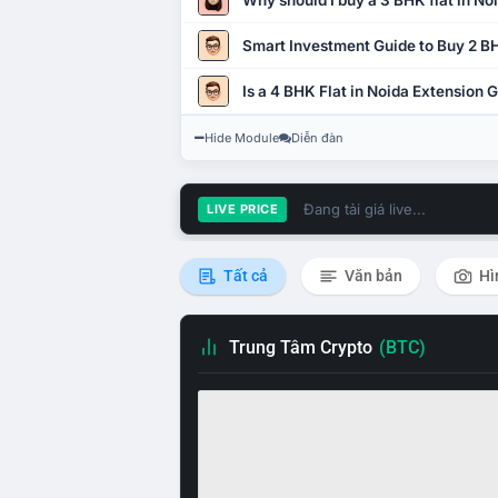
Why should I buy a 3 BHK flat in No
Smart Investment Guide to Buy 2 BH
Is a 4 BHK Flat in Noida Extension
Hide Module
Diễn đàn
Đang tải giá live...
LIVE PRICE
Tất cả
Văn bản
Hì
Trung Tâm Crypto
(BTC)