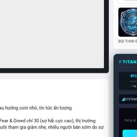
⚡ TITA
BTC
----
--%
SYSTEM:
xu hướng coin nhỏ, tin tức ấn tượng
r & Greed chỉ 30 (sợ hãi cực cao), thị trường
Trợ lý A
 người tham gia giảm nhẹ, nhiều người bán sớm do sợ