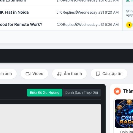
ida Extension?
0
Replies
Wednesday a31 6:25 AM
T
Đi
K Flat in Noida
0
Replies
Wednesday a31 6:20 AM
ngày
 Good for Remote Work?
0
Replies
Wednesday a31 5:26 AM
1
nh ảnh
Video
Âm thanh
Các tập tin
Thàn
Biểu Đồ Xu Hướng
Danh Sách Theo Dõi
Coin R