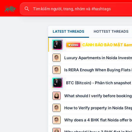
LATEST THREADS
HOTTEST THREADS
CẢNH BÁO BẢO MẬT &amp
VÀNG
Luxury Apartments in Noida Invest
Is RERA Enough When Buying Flats 
BTC (Bitcoin) - Phân tích snapsho
What should I verify before booking
How to Verify property in Noida Ste
Why does a 4 BHK flat Noida offer b