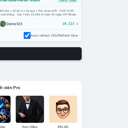
ỔNG ĐIỂM PAPER TRADE
TOP 5 · LIVE
ểm live = số dư ví + ký quỹ + PnL chưa chốt · Chốt 12:00
 cuối tháng · Top 1 trên 20.000 đ nhận 30 ngày VIP Whale.
Demo123
10.115
đ
Auto-refresh (30s)
Refresh Now
h viên Pro
adar
Sơn Vlike
Phí Hồ