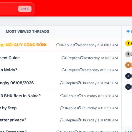
Ctrl K
MOST VIEWED THREADS
1
; NỘI QUY CỘNG ĐỒNG VLIKE.VN: HỆ THỐNG GIÁM SÁT TỰ ĐỘNG V
0
Replies
Wednesday a31 6:07 AM
2
ment Guide
0
Replies
Yesterday at 6:13 AM
3
in Noida?
0
Replies
Yesterday at 5:37 AM
4
t ngày 06/08/2026
0
Replies
Thursday a31 2:43 PM
5
 3 BHK flats in Noida?
0
Replies
Thursday a31 8:01 AM
p by Step
0
Replies
Thursday a31 6:57 AM
etter privacy?
0
Replies
Thursday a31 6:30 AM