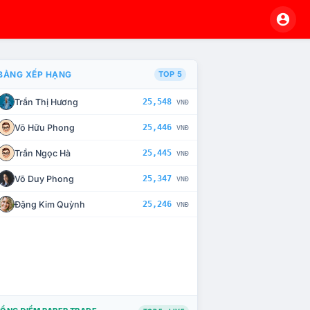
BẢNG XẾP HẠNG
TOP 5
Trần Thị Hương
25,548
VNĐ
À CHẾ TÀI XỬ LÝ VI PHẠM
Võ Hữu Phong
25,446
VNĐ
Trần Ngọc Hà
25,445
VNĐ
Võ Duy Phong
25,347
VNĐ
Đặng Kim Quỳnh
25,246
VNĐ