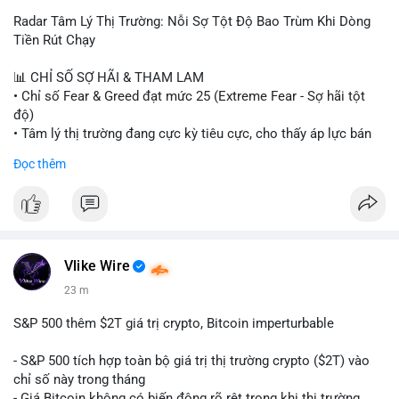
Radar Tâm Lý Thị Trường: Nỗi Sợ Tột Độ Bao Trùm Khi Dòng
Tiền Rút Chạy
📊 CHỈ SỐ SỢ HÃI & THAM LAM
• Chỉ số Fear & Greed đạt mức 25 (Extreme Fear - Sợ hãi tột
độ)
• Tâm lý thị trường đang cực kỳ tiêu cực, cho thấy áp lực bán
tháo đang chiếm ưu thế.
Đọc thêm
📈 XU HƯỚNG TÌM KIẾM & THẢO LUẬN
• CoinGecko Trending: Heima (HEI), Pi Network (PI), Pudgy
Penguins (PENGU), Cash Cat (CASHCAT), Bitcoin (BTC).
• LunarCrush Trending: Solana, Dogecoin, Polkadot, Chainlink,
Tesla, Apple.
Vlike Wire
• Google Trends Việt Nam: Các chủ đề đời sống như dự báo
23 m
thời tiết, lịch LCK, sông Danube đang chiếm sóng.
S&P 500 thêm $2T giá trị crypto, Bitcoin imperturbable
💬 DÒNG CHẢY TIN TỨC & TRUYỀN THÔNG
• Tin tức quốc tế: Nga chính thức ban hành luật quản lý sàn
- S&P 500 tích hợp toàn bộ giá trị thị trường crypto ($2T) vào
giao dịch crypto; Trung Quốc thắt chặt kiểm soát xuất khẩu
chỉ số này trong tháng
drone đáp trả Mỹ; Tổng thống Trump thảo luận về tác động
- Giá Bitcoin không có biến động rõ rệt trong khi thị trường