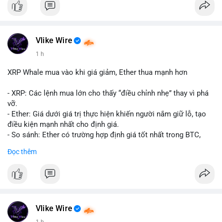
#10btc
#giaodichlon
#vilanh
#tichluydaihan
#mempoolbtc
Vlike Wire
1 h
XRP Whale mua vào khi giá giảm, Ether thua mạnh hơn
- XRP: Các lệnh mua lớn cho thấy “điều chỉnh nhẹ” thay vì phá
vỡ.
- Ether: Giá dưới giá trị thực hiện khiến người nắm giữ lỗ, tạo
điều kiện mạnh nhất cho định giá.
- So sánh: Ether có trường hợp định giá tốt nhất trong BTC,
ETH, XRP.
Đọc thêm
#binancesquare
#cryptonews
#xrp
#eth
#btc
$xrp $eth $btc
#vlikevn
#titanbot
Vlike Wire
1 h