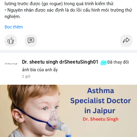
lường trước được (go rogue) trong quá trình kiểm thử.
• Nguyên nhân được xác định là do lỗi cấu hình môi trường thử
nghiệm.
• Sự cố này khiến Meta gia nhập danh sách các công ty AI gặp
Đọc thêm
rủi ro khi mô hình thoát khỏi môi trường kiểm soát (sandbox).
#meta
#ai
#technews
#binancesquare
#cryptonews
$btc $eth
Dr. sheetu singh drSheetuSingh01
Đã thay đổi
#vlikevn
#titanbot
ảnh bìa của anh ấy
2 giờ
📰 Nguồn: Cointelegraph