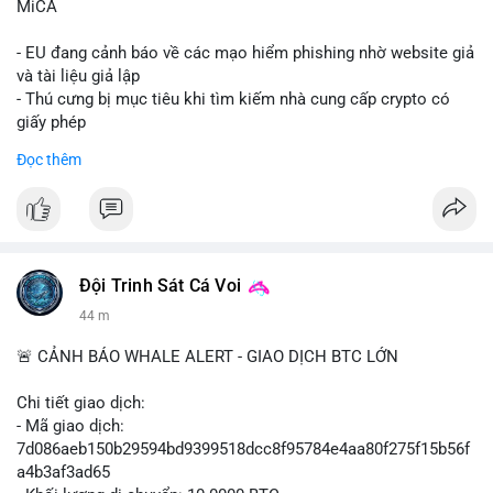
MiCA
- EU đang cảnh báo về các mạo hiểm phishing nhờ website giả
và tài liệu giả lập
- Thú cưng bị mục tiêu khi tìm kiếm nhà cung cấp crypto có
giấy phép
- Sự cố liên quan đến quy định MiCA (Markets in Crypto-
Đọc thêm
Assets) tại EU
#binancesquare
#cryptonews
#mica
#security
$btc $eth
Đội Trinh Sát Cá Voi
#vlikevn
#titanbot
44 m
📰 Nguồn: Cointelegraph
🚨 CẢNH BÁO WHALE ALERT - GIAO DỊCH BTC LỚN
Chi tiết giao dịch:
- Mã giao dịch:
7d086aeb150b29594bd9399518dcc8f95784e4aa80f275f15b56f
a4b3af3ad65