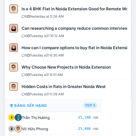
Is a 4 BHK Flat in Noida Extension Good for Remote Work?
0
Yesterday at 5:26 AM
Can researching a company reduce common interview mi
0
Tuesday a31 10:12 AM
How can I compare options to buy flat in Noida Extension?
0
Tuesday a31 6:30 AM
Why Choose New Projects in Noida Extension
0
Tuesday a31 6:01 AM
Hidden Costs in flats in Greater Noida West
0
Tuesday a31 5:26 AM
BẢNG XẾP HẠNG
TOP 5
Trần Thị Hương
25,548
1
VNĐ
Võ Hữu Phong
25,446
2
VNĐ