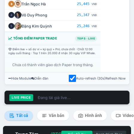
Trần Ngọc Hà
25,445
3
VNĐ
Võ Duy Phong
25,347
4
VNĐ
Đặng Kim Quỳnh
25,246
5
VNĐ
TỔNG ĐIỂM PAPER TRADE
TOP 5 · LIVE
Điểm live = số dư ví + ký quỹ + PnL chưa chốt · Chốt 12:00
ngày cuối tháng · Top 1 trên 20.000 đ nhận 30 ngày VIP Whale.
Chưa có thành viên giao dịch Paper trong tháng.
Hide Module
Diễn đàn
Auto-refresh (30s)
Refresh Now
Đang tải giá live...
LIVE PRICE
Tất cả
Văn bản
Hình ảnh
Video