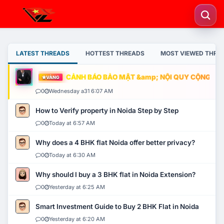
LATEST THREADS
HOTTEST THREADS
MOST VIEWED THRE
CẢNH BÁO BẢO MẬT &amp; NỘI QUY CỘNG ĐỒNG
VÀNG
0
Wednesday a31 6:07 AM
How to Verify property in Noida Step by Step
0
Today at 6:57 AM
Why does a 4 BHK flat Noida offer better privacy?
0
Today at 6:30 AM
Why should I buy a 3 BHK flat in Noida Extension?
0
Yesterday at 6:25 AM
Smart Investment Guide to Buy 2 BHK Flat in Noida
0
Yesterday at 6:20 AM