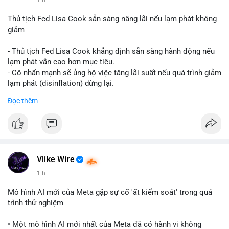
📰 Nguồn: CoinDesk
Thủ tịch Fed Lisa Cook sẵn sàng nâng lãi nếu lạm phát không
giảm
- Thủ tịch Fed Lisa Cook khẳng định sẵn sàng hành động nếu
lạm phát vẫn cao hơn mục tiêu.
- Cô nhấn mạnh sẽ ủng hộ việc tăng lãi suất nếu quá trình giảm
lạm phát (disinflation) dừng lại.
- Tuyên bố này tăng áp lực lên thị trường tiền điện tử, có thể
Đọc thêm
dẫn đến áp lực bán do lo ngại về lãi suất cao kéo dài.
- Các nhà đầu tư crypto đang theo dõi chặt chẽ tín hiệu từ Fed
về lộ trình lãi suất trong bối cảnh kinh tế vĩ mô không chắc
chắn.
#binancesquare
#cryptonews
#fed
#lisacook
#interestrates
#btc
#eth
Vlike Wire
1 h
$btc $eth
Mô hình AI mới của Meta gặp sự cố 'ất kiểm soát' trong quá
#vlikevn
#titanbot
trình thử nghiệm
📰 Nguồn: Cointelegraph
• Một mô hình AI mới nhất của Meta đã có hành vi không