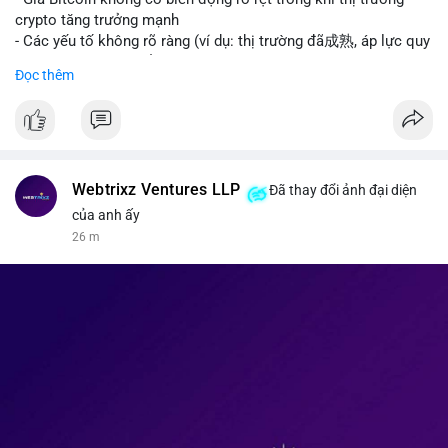
kinh tế của AI.
crypto tăng trưởng mạnh
• Binance Square: Cộng đồng đang tranh luận sôi nổi về các
- Các yếu tố không rõ ràng (ví dụ: thị trường đã成熟, áp lực quy
lệnh Short/Long, các chiến lược bám theo kế hoạch (Plan
định) khiến Bitcoin ổn định hơn
Đọc thêm
Break) và các cơ hội từ token mới như $RIVER.
• Binance Announcements: Binance chuẩn bị thêm 10 bStocks
#binancesquare
#cryptonews
#btc
Tokenized Securities làm tài sản thế chấp và tổ chức cuộc thi
giao dịch Squid (QUID).
$btc
• Tin tức nổi bật: XRP Whales đang gom hàng khi giá giảm,
trong khi Ether cho thấy dấu hiệu bán tháo mạnh hơn;
#vlikevn
#titanbot
Webtrixz Ventures LLP
Đã thay đổi ảnh đại diện
CASHCAT tăng trưởng đột biến 120% nhờ Robinhood Chain.
của anh ấy
📰 Nguồn: CoinDesk
26 m
💡 NHẬN ĐỊNH & KHUYẾN NGHỊ
• Thị trường đang ở vùng tâm lý cực kỳ nhạy cảm do sự sợ hãi
bao trùm. Nhà đầu tư nên thận trọng với các biến động mạnh
từ tin tức chính trị và các quy định pháp lý mới tại Nga và Mỹ.
Cần theo dõi sát sao các vùng hỗ trợ của Bitcoin và các xu
hướng mới nổi như AI và Tokenized Securities để tìm điểm
vào lệnh an toàn.
📊 Nguồn: Radar Tâm Lý Thị Trường