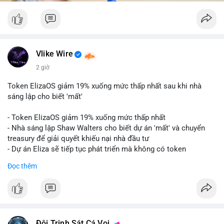
Vlike Wire
2 giờ
Token ElizaOS giảm 19% xuống mức thấp nhất sau khi nhà
sáng lập cho biết 'mất'
- Token ElizaOS giảm 19% xuống mức thấp nhất
- Nhà sáng lập Shaw Walters cho biết dự án 'mất' và chuyển
treasury để giải quyết khiếu nại nhà đầu tư
- Dự án Eliza sẽ tiếp tục phát triển mà không có token
cryptocurrency liên quan
Đọc thêm
#binancesquare
#cryptonews
#elizaos
#blockchain
$elizaos
#vlikevn
#titanbot
Đội Trinh Sát Cá Voi