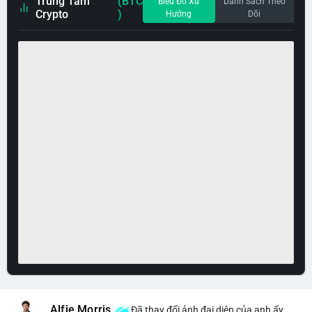
Trung Tâm
(BTC
Biểu Đồ Xu
Danh Sách Theo
Crypto
)
Hướng
Dõi
Alfie Morris
Đã thay đổi ảnh đại diện của anh ấy