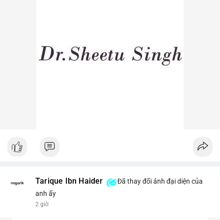
Lời khuyên ngắn gọn cho nhà đầu tư nhỏ lẻ: Theo dõi sát các
lệnh khớp trên sàn trong 24-48 giờ tới, tránh vào lệnh đòn bẩy
khi chưa xác định rõ xu hướng. Nếu BTC giữ vững trên vùng
$64,500, khả năng tích lũy vẫn an toàn.
#6dot0271btc
#chuyenvilanh
#tichluydaihan
#btcmempool
#giaodichlon
Tarique Ibn Haider
Đã thay đổi ảnh đại diện của
anh ấy
2 giờ