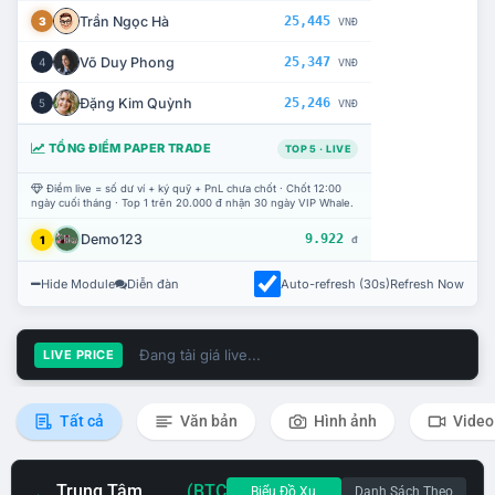
Trần Ngọc Hà
25,445
3
VNĐ
Võ Duy Phong
25,347
4
VNĐ
Đặng Kim Quỳnh
25,246
5
VNĐ
TỔNG ĐIỂM PAPER TRADE
TOP 5 · LIVE
Điểm live = số dư ví + ký quỹ + PnL chưa chốt · Chốt 12:00
ngày cuối tháng · Top 1 trên 20.000 đ nhận 30 ngày VIP Whale.
Demo123
9.922
1
đ
Hide Module
Diễn đàn
Auto-refresh (30s)
Refresh Now
Đang tải giá live...
LIVE PRICE
Tất cả
Văn bản
Hình ảnh
Video
Trung Tâm
(BTC
Biểu Đồ Xu
Danh Sách Theo