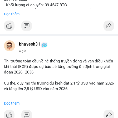
- Khối lượng di chuyển: 39.4547 BTC
- Giá trị ước tính: $2,543,967.30 USD (theo thị giá $64,478.16
Đọc thêm
USD)
- Thời gian: 21:19:43 2026-08-06 UTC
Nhận định phân tích:
Khối lượng 39.45 BTC tương đương hơn 2.5 triệu USD được
phát hiện trong mempool cho thấy một cá voi đang thực hiện
bhavesh31
hành vi di chuyển vốn quy mô lớn. Với mức giá hiện tại, động
4 giờ
thái này có thể là bước chuẩn bị cho một lệnh bán lớn trên sàn
tập trung, tạo áp lực giảm ngắn hạn lên thị trường. Ngược lại,
Thị trường toàn cầu về hệ thống truyền động và van điều khiển
nếu dòng tiền được chuyển vào ví lạnh hoặc ví không thuộc
khí thải (EGR) được dự báo sẽ tăng trưởng ổn định trong giai
sàn giao dịch, đây là tín hiệu tích lũy dài hạn, phản ánh niềm tin
đoạn 2026–2036.
của nhà đầu tư lớn vào xu hướng tăng giá. Tâm lý thị trường có
thể dao động khi giới đầu tư theo dõi điểm đến của số BTC
Cụ thể, quy mô thị trường dự kiến đạt 2,1 tỷ USD vào năm 2026
này.
và tăng lên 2,8 tỷ USD vào năm 2036.
Lời khuyên cho nhà đầu tư nhỏ lẻ:
Mức tăng trưởng này tương ứng với tốc độ tăng trưởng kép
Đọc thêm
Theo dõi sát điểm đến của giao dịch trong 24 giờ tới. Nếu BTC
hàng năm (CAGR) là 2,9% trong suốt giai đoạn dự báo.
vào ví sàn, cân nhắc giảm đòn bẩy và chốt lời một phần. Nếu
vào ví lạnh, có thể duy trì vị thế nắm giữ. Không phản ứng thái
Nhu cầu về các giải pháp kiểm soát khí thải ngày càng cao,