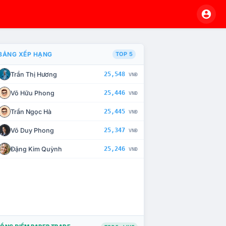
BẢNG XẾP HẠNG
TOP 5
Trần Thị Hương
25,548
VNĐ
À CHẾ TÀI XỬ LÝ VI PHẠM
Võ Hữu Phong
25,446
VNĐ
Trần Ngọc Hà
25,445
VNĐ
Võ Duy Phong
25,347
VNĐ
Đặng Kim Quỳnh
25,246
VNĐ