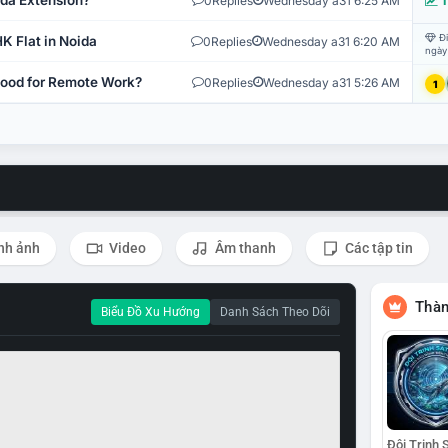
ida Extension?
0
Replies
Wednesday a31 6:25 AM
T
Đi
K Flat in Noida
0
Replies
Wednesday a31 6:20 AM
ngày
 Good for Remote Work?
0
Replies
Wednesday a31 5:26 AM
1
nh ảnh
Video
Âm thanh
Các tập tin
Thàn
Biểu Đồ Xu Hướng
Danh Sách Theo Dõi