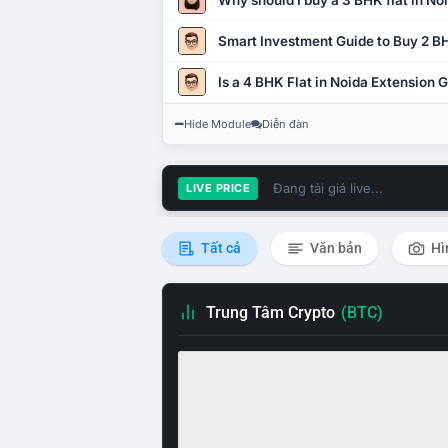
Why should I buy a 3 BHK flat in No
Smart Investment Guide to Buy 2 BH
Is a 4 BHK Flat in Noida Extension
Hide Module
Diễn đàn
Đang tải giá live...
LIVE PRICE
Tất cả
Văn bản
Hì
Trung Tâm Crypto
(BTC)