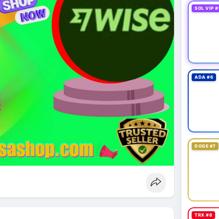
SOL VIP #
ADA #6
DOGE #7
TRX #8