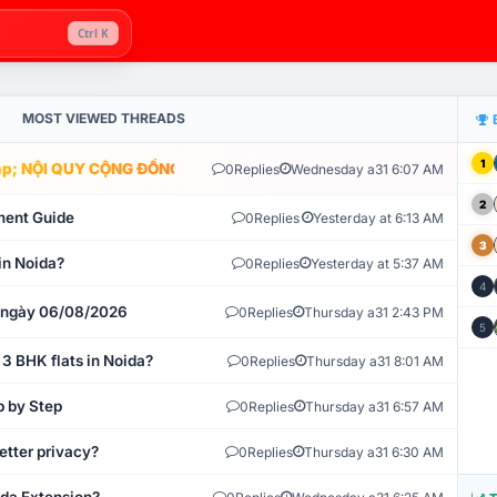
Ctrl K
MOST VIEWED THREADS
1
; NỘI QUY CỘNG ĐỒNG VLIKE.VN: HỆ THỐNG GIÁM SÁT TỰ ĐỘNG V
0
Replies
Wednesday a31 6:07 AM
2
ment Guide
0
Replies
Yesterday at 6:13 AM
3
in Noida?
0
Replies
Yesterday at 5:37 AM
4
t ngày 06/08/2026
0
Replies
Thursday a31 2:43 PM
5
 3 BHK flats in Noida?
0
Replies
Thursday a31 8:01 AM
p by Step
0
Replies
Thursday a31 6:57 AM
etter privacy?
0
Replies
Thursday a31 6:30 AM