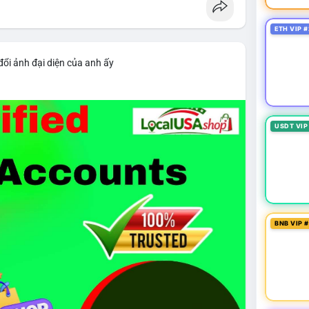
ETH VIP #
đổi ảnh đại diện của anh ấy
USDT VIP
BNB VIP 