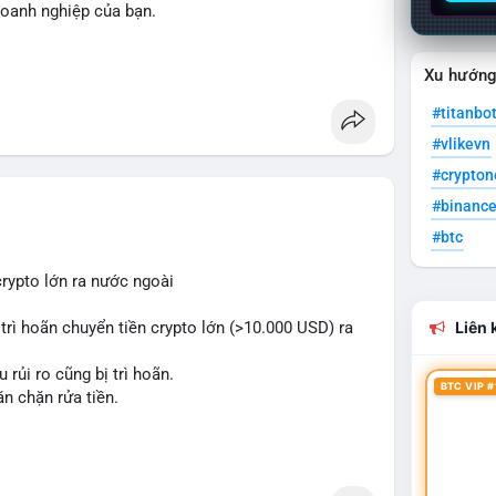
doanh nghiệp của bạn.
hanh nhất:
Xu hướn
#titanbo
#vlikevn
unts
#paymentgateway
#crypto
#binanc
#btc
crypto lớn ra nước ngoài
 trì hoãn chuyển tiền crypto lớn (>10.000 USD) ra
Liên k
rủi ro cũng bị trì hoãn.
BTC VIP #
n chặn rửa tiền.
gulation