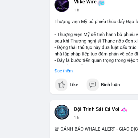
Vlike Wire
1 h
Thượng viện Mỹ bỏ phiếu thúc đẩy Đạo l
- Thượng viện Mỹ sẽ tiến hành bỏ phiếu 
sau khi Thượng nghị sĩ Thune nộp đơn xin
- Động thái thủ tục này đưa luật cấu trúc 
nhà lập pháp tiếp tục đàm phán về các đ
- Đây là bước tiến quan trọng trong việc t
điện tử tại Mỹ.
Đọc thêm
#binancesquare
#cryptonews
#clarityac
Like
Bình luận
$btc $eth
#vlikevn
#titanbot
Đội Trinh Sát Cá Voi
1 h
📰 Nguồn: Cointelegraph
🚨 CẢNH BÁO WHALE ALERT - GIAO DỊ