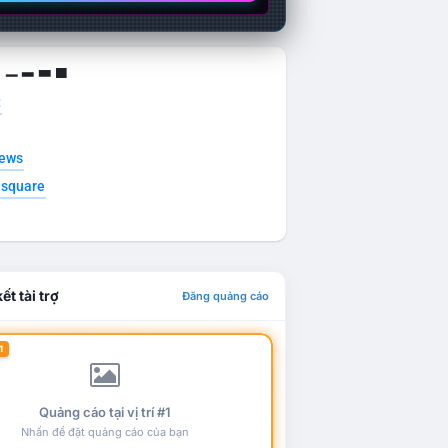
g ▁ ▂ ▃ ▄
t
news
esquare
ết tài trợ
Đăng quảng cáo
1
Quảng cáo tại vị trí #1
Nhấn để đặt quảng cáo của bạn