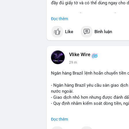
đầy đủ giấy tờ và có thể dùng ngay cho 
Liên hệ ngay để được tư vấn và hỗ trợ n
Đọc thêm
Telegram: @SmartSMMworld
WhatsApp: +1 (605) 963-3652
Like
Bình luận
#buyverifiedstripeaccounts
#stripeacco
Vlike Wire
29 m
Ngân hàng Brazil lệnh hoãn chuyển tiền 
- Ngân hàng Brazil yêu cầu sàn giao dịch
nước ngoài.
- Giao dịch nhỏ hơn nhưng được đánh dấu 
- Quy định nhằm kiểm soát dòng tiền, ngă
#binancesquare
#cryptonews
#brazil
#re
Đọc thêm
$btc $eth