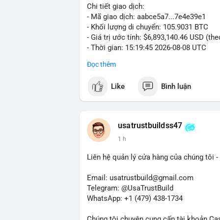
Chi tiết giao dịch:
- Mã giao dịch: aabce5a7...7e4e39e1
- Khối lượng di chuyển: 105.9031 BTC
- Giá trị ước tính: $6,893,140.46 USD (th
- Thời gian: 15:19:45 2026-08-08 UTC
Đọc thêm
Nhận định phân tích:
Giao dịch hơn 105 BTC trị giá gần 6,9 tr
Like
Bình luận
nhất cho thấy dấu hiệu của một tổ chức 
lượng này đủ lớn để gây biến động giá cụ
địa chỉ đích trong các block tiếp theo là
dịch, áp lực bán ngắn hạn có thể hình th
usatrustbuildss47
năng cao là hành động tích lũy dài hạn. 
1 h
động lớn, do vậy động thái này cần được 
Liên hệ quản lý cửa hàng của chúng tôi - 
Lời khuyên:
Nhà đầu tư nhỏ lẻ nên hạn chế đòn bẩy tr
Email: usatrustbuild@gmail.com
sàn lớn thay vì phản ứng theo cảm xúc. X
Telegram: @UsaTrustBuild
giao dịch.
WhatsApp: +1 (479) 438-1734
#105btc
#chuyenvilanh
#aplucban
#btcu
Chúng tôi chuyên cung cấp tài khoản Ca