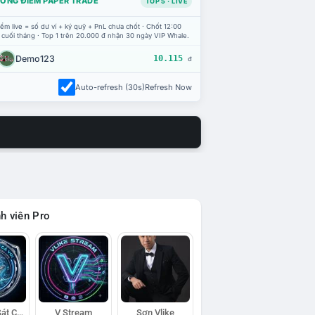
ỔNG ĐIỂM PAPER TRADE
TOP 5 · LIVE
ểm live = số dư ví + ký quỹ + PnL chưa chốt · Chốt 12:00
 cuối tháng · Top 1 trên 20.000 đ nhận 30 ngày VIP Whale.
Demo123
10.115
đ
Auto-refresh (30s)
Refresh Now
h viên Pro
Đội Trinh Sát Cá Voi
V Stream
Sơn Vlike