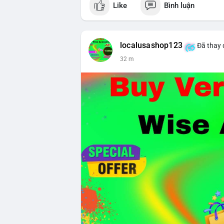
Like
Bình luận
#vlikevn
#titanbot
📰 Nguồn: CoinDesk
localusashop123
Đã thay 
32 m