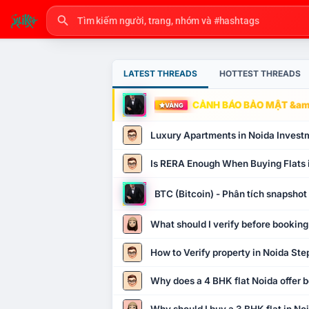
LATEST THREADS
HOTTEST THREADS
CẢNH BÁO BẢO MẬT &amp
VÀNG
Luxury Apartments in Noida Invest
Is RERA Enough When Buying Flats 
BTC (Bitcoin) - Phân tích snapsho
What should I verify before booking
How to Verify property in Noida Ste
Why does a 4 BHK flat Noida offer b