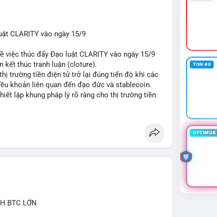
uật CLARITY vào ngày 15/9
về việc thúc đẩy Đạo luật CLARITY vào ngày 15/9
 kết thúc tranh luận (cloture).
TON #9
thị trường tiền điện tử trở lại đúng tiến độ khi các
iều khoản liên quan đến đạo đức và stablecoin.
hiết lập khung pháp lý rõ ràng cho thị trường tiền
t
#ussenate
#cryptoregulation
#stablecoin
OPTIMUS 
CH BTC LỚN