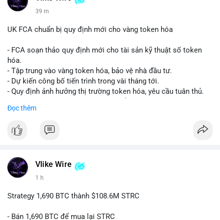
39 m
UK FCA chuẩn bị quy định mới cho vàng token hóa
- FCA soạn thảo quy định mới cho tài sản kỹ thuật số token
hóa.
- Tập trung vào vàng token hóa, bảo vệ nhà đầu tư.
- Dự kiến công bố tiến trình trong vài tháng tới.
- Quy định ảnh hưởng thị trường token hóa, yêu cầu tuân thủ.
- Nhà đầu tư, doanh nghiệp cần chuẩn bị.
Đọc thêm
#binancesquare
#cryptonews
#tokenizedgold
#fca
#ukregulation
$btc $eth
#vlikevn
#titanbot
Vlike Wire
1 h
📰 Nguồn: CoinDesk
Strategy 1,690 BTC thành $108.6M STRC
- Bán 1,690 BTC để mua lại STRC