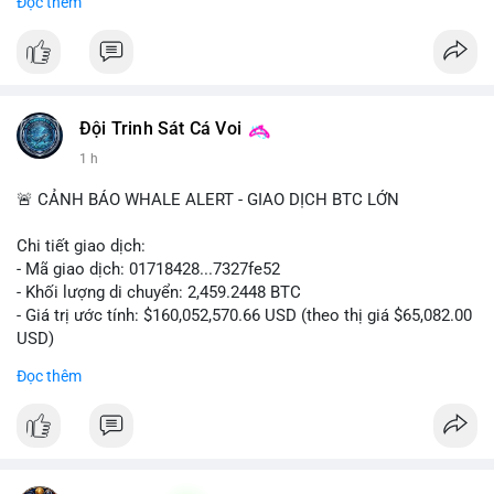
Đọc thêm
#binancesquare
#cryptonews
#coinsbuy
#trx
#eth
$trx $eth
#vlikevn
#titanbot
Đội Trinh Sát Cá Voi
📰 Nguồn: CoinDesk
1 h
🚨 CẢNH BÁO WHALE ALERT - GIAO DỊCH BTC LỚN
Chi tiết giao dịch:
- Mã giao dịch: 01718428...7327fe52
- Khối lượng di chuyển: 2,459.2448 BTC
- Giá trị ước tính: $160,052,570.66 USD (theo thị giá $65,082.00
USD)
- Thời gian: 12:19:48 2026-08-10 UTC
Đọc thêm
Nhận định phân tích:
Khối lượng 2,459 BTC tương đương hơn 160 triệu USD được
chuyển trong một giao dịch duy nhất cho thấy dấu hiệu hoạt
động của tổ chức lớn hoặc quỹ đầu tư. Với mức giá hiện tại,