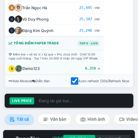
Trần Ngọc Hà
25,445
3
VNĐ
Võ Duy Phong
25,347
4
VNĐ
Đặng Kim Quỳnh
25,246
5
VNĐ
TỔNG ĐIỂM PAPER TRADE
TOP 5 · LIVE
Điểm live = số dư ví + ký quỹ + PnL chưa chốt · Chốt 12:00
ngày cuối tháng · Top 1 trên 20.000 đ nhận 30 ngày VIP Whale.
Demo123
6.359
1
đ
Hide Module
Diễn đàn
Auto-refresh (30s)
Refresh Now
Đang tải giá live...
LIVE PRICE
Tất cả
Văn bản
Hình ảnh
Video