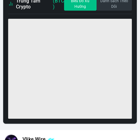
Trung Tâm
(BTC
Biểu Đồ Xu
Danh Sách Theo
Crypto
)
Hướng
Dõi
Vlike Wire