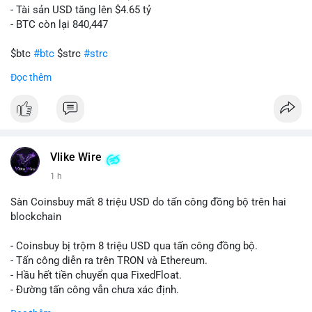
- Tài sản USD tăng lên $4.65 tỷ
- BTC còn lại 840,447
$btc
#btc
$strc
#strc
Đọc thêm
#vlikevn
#titanbot
📰 Nguồn: Cointelegraph
Vlike Wire
1 h
Sàn Coinsbuy mất 8 triệu USD do tấn công đồng bộ trên hai
blockchain
- Coinsbuy bị trộm 8 triệu USD qua tấn công đồng bộ.
- Tấn công diễn ra trên TRON và Ethereum.
- Hầu hết tiền chuyển qua FixedFloat.
- Đường tấn công vẫn chưa xác định.