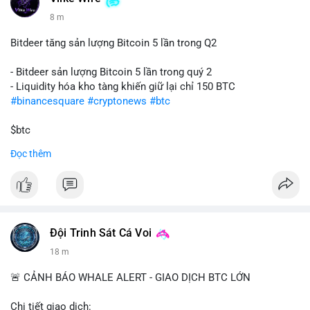
8 m
Bitdeer tăng sản lượng Bitcoin 5 lần trong Q2
- Bitdeer sản lượng Bitcoin 5 lần trong quý 2
- Liquidity hóa kho tàng khiến giữ lại chỉ 150 BTC
#binancesquare
#cryptonews
#btc
$btc
Đọc thêm
#vlikevn
#titanbot
📰 Nguồn: Cointelegraph
Đội Trinh Sát Cá Voi
18 m
🚨 CẢNH BÁO WHALE ALERT - GIAO DỊCH BTC LỚN
Chi tiết giao dịch: