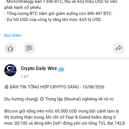
âm), trải nghiệm coin rác, và sự nhàm chán của Bitcoin khi đi
- MicroStrategy bán 1.690 BTC, thu về 653 triệu USD từ việc
ngang.
phát hành cổ phiếu.
• Tin tức quốc tế: Hedge funds trên CME chuyển sang vị thế
- Tổng lượng BTC nắm giữ giảm xuống còn 840.447 BTC.
Long Bitcoin; Standard Chartered dự báo LINK đạt 200 USD
- Dự trữ USD của công ty tăng lên mức 4,65 tỷ USD.
vào năm 2030; MicroStrategy bán 1,690 BTC.
• Binance Announcements: Binance delist BTTC & POWR vào
#microstrategy
#btc
#cryptonews
#binancesquare
Đọc thêm
14/08; ra mắt các chiến dịch airdrop và cuộc thi trading.
$btc
💡 NHẬN ĐỊNH & KHUYẾN NGHỊ
• Nhận định: Thị trường đang trong giai đoạn tích lũy đi ngang
#vlikevn
#titanbot
(sideways) với tâm lý sợ hãi chiếm ưu thế. Sự dịch chuyển của
các quỹ phòng hộ sang vị thế Long là tín hiệu tích cực ngầm,
📰 Nguồn: CoinDesk
Crypto Daily Wire
nhưng biến động ngắn hạn vẫn cao.
2 giờ
• Khuyến nghị: Cẩn trọng với các lệnh Long/Short khi Bitcoin
chưa thoát khỏi vùng giá hiện tại. Theo dõi sát các tin tức về
📰 BẢN TIN TỔNG HỢP CRYPTO SÁNG - 10/08/2026
lạm phát (CPI) và động thái của các quỹ lớn.
[Xu hướng chung]: 🟡 Trung lập (Neutral) nghiêng về rủi ro
📊 Nguồn: Radar Tâm Lý Thị Trường
Bitcoin giữ vững trên mốc 65.000 USD trong bối cảnh tâm lý
thị trường thận trọng, khi chỉ số Fear & Greed Index dừng ở
mức 30/100 và dòng tiền DeFi đứng yên với tổng TVL đạt 142,8