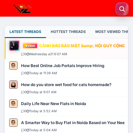
LATEST THREADS
HOTTEST THREADS
MOST VIEWED THRE
CẢNH BÁO BẢO MẬT &amp; NỘI QUY CỘNG ĐỒNG
VÀNG
0
Wednesday a31 6:07 AM
How Best Online Job Portals Improve Hiring
0
Today at 11:39 AM
How do you store wet food for cats homemade?
0
Today at 9:07 AM
Daily Life Near New Flats in Noida
0
Today at 5:52 AM
A Smarter Way to Buy Flat in Noida Based on Your Needs
0
Today at 5:04 AM