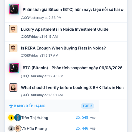
Phân tích giá Bitcoin (BTC) hôm nay: Liệu nỗi sợ hãi có mở 
0
Yesterday at 2:33 PM
Luxury Apartments in Noida Investment Guide
0
Friday a31 6:13 AM
Is RERA Enough When Buying Flats in Noida?
0
Friday a31 5:37 AM
BTC (Bitcoin) - Phân tích snapshot ngày 06/08/2026
0
Thursday a31 2:43 PM
What should I verify before booking 3 BHK flats in Noida?
0
Thursday a31 8:01 AM
BẢNG XẾP HẠNG
TOP 5
Trần Thị Hương
25,548
1
VNĐ
Võ Hữu Phong
25,446
2
VNĐ