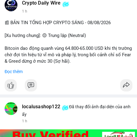
Crypto Daily Wire
1 h
📰 BẢN TIN TỔNG HỢP CRYPTO SÁNG - 08/08/2026
[Xu hướng chung]: 🟡 Trung lập (Neutral)
Bitcoin dao động quanh vùng 64.800-65.000 USD khi thị trường
chờ đợi tín hiệu từ vĩ mô và pháp lý, trong bối cảnh chỉ số Fear
& Greed dừng ở mức 30 (Sợ hãi).
Đọc thêm
- Thị trường & Giá cả: Chuỗi giao dịch cá voi BTC diễn ra dày
đặc, đáng chú ý nhất là lệnh chuyển 289,92 BTC trị giá 18,83
triệu USD lúc 08:19 UTC và 61,37 BTC (gần 4 triệu USD) lúc
06:19 UTC. Các lệnh này chủ yếu là tái phân bổ tài sản, chưa
tạo áp lực bán trực tiếp lên sàn.
localusashop122
Đã thay đổi ảnh đại diện của anh
- Quy định & Pháp lý: Thượng viện Mỹ mở giai đoạn đầu bình
ấy
chọn Bill Clarity Act, cần 60 phiếu để tiến tới tháng tới. IMF
1 h
nhận định stablecoin nội địa có thể thúc đẩy nhu cầu token
được dollar hỗ trợ. Tòa án Mỹ cho phép Bybit truy xuất tài sản