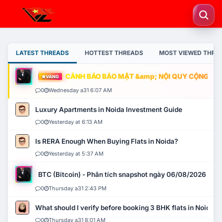
LATEST THREADS
HOTTEST THREADS
MOST VIEWED THRE
CẢNH BÁO BẢO MẬT &amp; NỘI QUY CỘNG ĐỒNG
VÀNG
0
Wednesday a31 6:07 AM
Luxury Apartments in Noida Investment Guide
0
Yesterday at 6:13 AM
Is RERA Enough When Buying Flats in Noida?
0
Yesterday at 5:37 AM
BTC (Bitcoin) - Phân tích snapshot ngày 06/08/2026
0
Thursday a31 2:43 PM
What should I verify before booking 3 BHK flats in Noida?
0
Thursday a31 8:01 AM