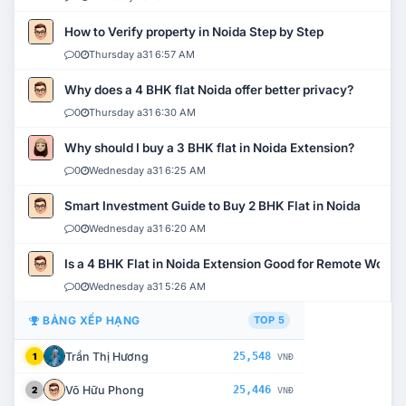
How to Verify property in Noida Step by Step
0
Thursday a31 6:57 AM
Why does a 4 BHK flat Noida offer better privacy?
0
Thursday a31 6:30 AM
Why should I buy a 3 BHK flat in Noida Extension?
0
Wednesday a31 6:25 AM
Smart Investment Guide to Buy 2 BHK Flat in Noida
0
Wednesday a31 6:20 AM
Is a 4 BHK Flat in Noida Extension Good for Remote Work?
0
Wednesday a31 5:26 AM
BẢNG XẾP HẠNG
TOP 5
Trần Thị Hương
25,548
1
VNĐ
Võ Hữu Phong
25,446
2
VNĐ