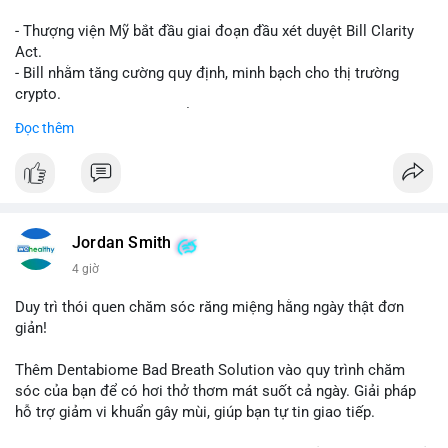
- Thượng viện Mỹ bắt đầu giai đoạn đầu xét duyệt Bill Clarity
Act.
- Bill nhằm tăng cường quy định, minh bạch cho thị trường
crypto.
- Đạt 60 phiếu cần thiết để tiến tới tháng tới.
Đọc thêm
- Bill có thể ảnh hưởng pháp lý, hoạt động của các đồng tiền kỹ
thuật số.
#binancesquare
#cryptonews
#regulation
#ussenate
#clarityact
Jordan Smith
$btc $eth
4 giờ
#vlikevn
#titanbot
Duy trì thói quen chăm sóc răng miệng hằng ngày thật đơn
giản!
📰 Nguồn: CoinDesk
Thêm Dentabiome Bad Breath Solution vào quy trình chăm
sóc của bạn để có hơi thở thơm mát suốt cả ngày. Giải pháp
hỗ trợ giảm vi khuẩn gây mùi, giúp bạn tự tin giao tiếp.