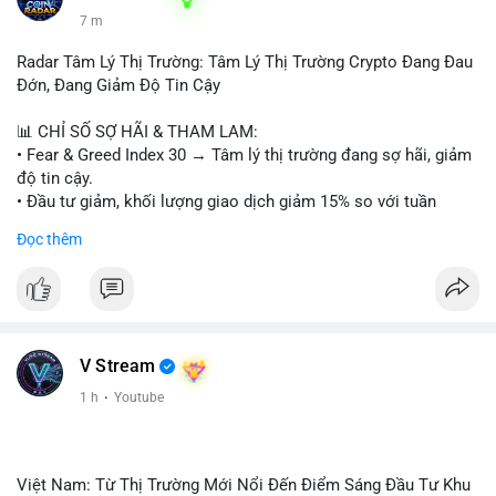
7 m
Radar Tâm Lý Thị Trường: Tâm Lý Thị Trường Crypto Đang Đau
Đớn, Đang Giảm Độ Tin Cậy
📊 CHỈ SỐ SỢ HÃI & THAM LAM:
• Fear & Greed Index 30 → Tâm lý thị trường đang sợ hãi, giảm
độ tin cậy.
• Đầu tư giảm, khối lượng giao dịch giảm 15% so với tuần
trước.
Đọc thêm
📈 XU HƯỚNG TÌM KIẾM & THẢO LUẬN:
• CoinGecko: Jimothy The Raccoon, Pudgy Penguins,
StonkBroker, Cysic, Cronos, Sui, Tutorial.
• Google Trends: chủ đề bóng đá, địa phương, không liên quan
crypto.
V Stream
• LunarCrush: Ethereum, Solana, Dogecoin, Chainlink, Litecoin,
1 h
·
Youtube
Tesla, UFC, Premier League, etc.
💬 DÒNG CHẢY TIN TỨC & TRUYỀN THÔNG:
• Telegram: US Senate tiến hành bỏ phiếu Clarity Act, IMF nói
Việt Nam: Từ Thị Trường Mới Nổi Đến Điểm Sáng Đầu Tư Khu