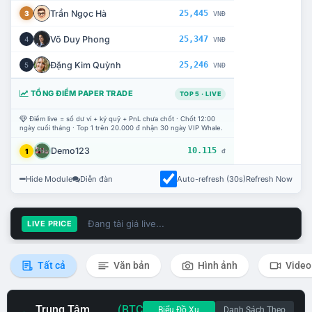
Trần Ngọc Hà
25,445
3
VNĐ
Võ Duy Phong
25,347
4
VNĐ
Đặng Kim Quỳnh
25,246
5
VNĐ
TỔNG ĐIỂM PAPER TRADE
TOP 5 · LIVE
Điểm live = số dư ví + ký quỹ + PnL chưa chốt · Chốt 12:00
ngày cuối tháng · Top 1 trên 20.000 đ nhận 30 ngày VIP Whale.
Demo123
10.115
1
đ
Hide Module
Diễn đàn
Auto-refresh (30s)
Refresh Now
Đang tải giá live...
LIVE PRICE
Tất cả
Văn bản
Hình ảnh
Video
Trung Tâm
(BTC
Biểu Đồ Xu
Danh Sách Theo