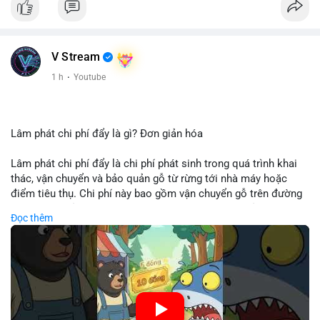
V Stream
1 h
·
Youtube
Lâm phát chi phí đẩy là gì? Đơn giản hóa
Lâm phát chi phí đẩy là chi phí phát sinh trong quá trình khai
thác, vận chuyển và bảo quản gỗ từ rừng tới nhà máy hoặc
điểm tiêu thụ. Chi phí này bao gồm vận chuyển gỗ trên đường
bộ, đường thủy hoặc đường ray, phụ thuộc vào khoảng cách và
Đọc thêm
điều kiện địa hình. Việc hiểu rõ chi phí đẩy giúp doanh nghiệp
lâm nghiệp tối ưu hoá chuỗi cung ứng và kiểm soát lợi nhuận.
🎥 Xem video trực tiếp tại:
Nguồn: Cú Thông Thái