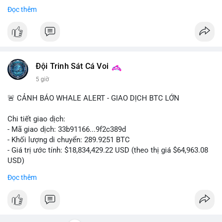
Bắt đầu ngay hôm nay với bước chăm sóc nhỏ nhưng hiệu quả
Đọc thêm
lớn cho nụ cười khỏe mạnh.
#dentabiome
#badbreathsolution
#hoithothommat
#chamsocrangmieng
#suckhoerangmieng
#nucuoitutin
Đội Trinh Sát Cá Voi
5 giờ
🚨 CẢNH BÁO WHALE ALERT - GIAO DỊCH BTC LỚN
Chi tiết giao dịch:
- Mã giao dịch: 33b91166...9f2c389d
- Khối lượng di chuyển: 289.9251 BTC
- Giá trị ước tính: $18,834,429.22 USD (theo thị giá $64,963.08
USD)
- Thời gian: 08:19:30 2026-08-08 UTC
Đọc thêm
Nhận định phân tích:
Khối lượng gần 290 BTC tương đương gần 19 triệu USD được
chuyển trong một giao dịch chưa xác nhận cho thấy dấu hiệu