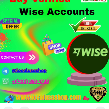
1,5 tỷ USD từ vụ hack Triều Tiên.
- Công nghệ & Bảo mật: BTCPay cảnh báo exploit mới trên
LND có thể đánh cắp thông tin đăng nhập Lightning Network,
người dùng cần cập nhật ngay. XRP Ledger đề xuất sửa đổi bảo
mật token hóa tài sản Wall Street trị giá 530 triệu USD.
Nhà đầu tư nên thận trọng với đòn bẩy cao khi Funding Rate
BTC chỉ ở mức 0.0035%. Vùng Fear hiện tại có thể là cơ hội
tích lũy dài hạn nhưng cần chờ xác nhận dòng tiền.
Xem chi tiết các bài viết đầy đủ tại dòng thời gian của Vlike.vn!
#whalealertbtc
#clarityact
#lightningexploit
#bybitlazarus
#xrpledger