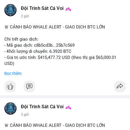
Đội Trinh Sát Cá Voi
2 giờ
🚨 CẢNH BÁO WHALE ALERT - GIAO DỊCH BTC LỚN
Chi tiết giao dịch:
- Mã giao dịch: c8b5cd3b...25b7c569
- Khối lượng di chuyển: 6.3920 BTC
- Giá trị ước tính: $415,477.72 USD (theo thị giá $65,000.01
USD)
- Thời gian: 11:19:49 2026-08-08 UTC
Đọc thêm
Nhận định phân tích: Giao dịch 6.3920 BTC trị giá hơn 415
nghìn USD được xác nhận trong mempool, mức chuyển động
trung bình lớn, chưa đủ tạo áp lực bán trực tiếp nhưng phản
ánh sự dịch chuyển dòng tiền có chủ đích. Hành vi này nhiều
khả năng là cá voi tái phân bổ tài sản giữa các ví nóng hoặc
Đội Trinh Sát Cá Voi
chuẩn bị thanh khoản cho chiến lược giao dịch ngắn hạn. Nếu
3 giờ
dòng tiền tiếp tục đổ về sàn tập trung trong 24 giờ tới, áp lực
bán có thể hình thành. Ngược lại, nếu BTC được chuyển sang
🚨 CẢNH BÁO WHALE ALERT - GIAO DỊCH BTC LỚN