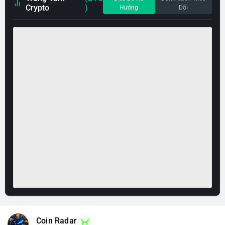
Crypto
)
Hướng
Dõi
Coin Radar