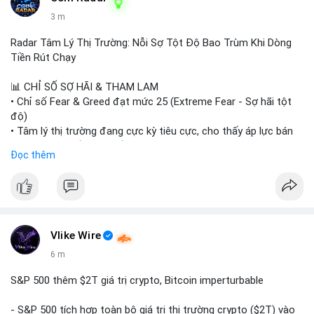
3 m
Radar Tâm Lý Thị Trường: Nỗi Sợ Tột Độ Bao Trùm Khi Dòng
Tiền Rút Chạy
📊 CHỈ SỐ SỢ HÃI & THAM LAM
• Chỉ số Fear & Greed đạt mức 25 (Extreme Fear - Sợ hãi tột
độ)
• Tâm lý thị trường đang cực kỳ tiêu cực, cho thấy áp lực bán
tháo đang chiếm ưu thế.
Đọc thêm
📈 XU HƯỚNG TÌM KIẾM & THẢO LUẬN
• CoinGecko Trending: Heima (HEI), Pi Network (PI), Pudgy
Penguins (PENGU), Cash Cat (CASHCAT), Bitcoin (BTC).
• LunarCrush Trending: Solana, Dogecoin, Polkadot, Chainlink,
Tesla, Apple.
Vlike Wire
• Google Trends Việt Nam: Các chủ đề đời sống như dự báo
6 m
thời tiết, lịch LCK, sông Danube đang chiếm sóng.
S&P 500 thêm $2T giá trị crypto, Bitcoin imperturbable
💬 DÒNG CHẢY TIN TỨC & TRUYỀN THÔNG
• Tin tức quốc tế: Nga chính thức ban hành luật quản lý sàn
- S&P 500 tích hợp toàn bộ giá trị thị trường crypto ($2T) vào