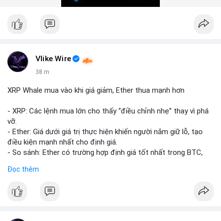
#10btc
#giaodichlon
#vilanh
#tichluydaihan
#mempoolbtc
Vlike Wire
38 m
XRP Whale mua vào khi giá giảm, Ether thua mạnh hơn
- XRP: Các lệnh mua lớn cho thấy “điều chỉnh nhẹ” thay vì phá
vỡ.
- Ether: Giá dưới giá trị thực hiện khiến người nắm giữ lỗ, tạo
điều kiện mạnh nhất cho định giá.
- So sánh: Ether có trường hợp định giá tốt nhất trong BTC,
ETH, XRP.
Đọc thêm
#binancesquare
#cryptonews
#xrp
#eth
#btc
$xrp $eth $btc