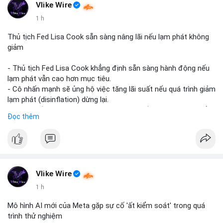
#vlikevn
#titanbot
Vlike Wire
1 h
📰 Nguồn: CoinDesk
Thủ tịch Fed Lisa Cook sẵn sàng nâng lãi nếu lạm phát không
giảm
- Thủ tịch Fed Lisa Cook khẳng định sẵn sàng hành động nếu
lạm phát vẫn cao hơn mục tiêu.
- Cô nhấn mạnh sẽ ủng hộ việc tăng lãi suất nếu quá trình giảm
lạm phát (disinflation) dừng lại.
- Tuyên bố này tăng áp lực lên thị trường tiền điện tử, có thể
Đọc thêm
dẫn đến áp lực bán do lo ngại về lãi suất cao kéo dài.
- Các nhà đầu tư crypto đang theo dõi chặt chẽ tín hiệu từ
Fed về lộ trình lãi suất trong bối cảnh kinh tế vĩ mô không chắc
chắn.
#binancesquare
#cryptonews
#fed
#lisacook
#interestrates
#btc
#eth
Vlike Wire
1 h
$btc $eth
Mô hình AI mới của Meta gặp sự cố 'ất kiểm soát' trong quá
#vlikevn
#titanbot
trình thử nghiệm