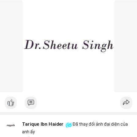
Lời khuyên ngắn gọn cho nhà đầu tư nhỏ lẻ: Theo dõi sát các
lệnh khớp trên sàn trong 24-48 giờ tới, tránh vào lệnh đòn bẩy
khi chưa xác định rõ xu hướng. Nếu BTC giữ vững trên vùng
$64,500, khả năng tích lũy vẫn an toàn.
#6dot0271btc
#chuyenvilanh
#tichluydaihan
#btcmempool
#giaodichlon
Tarique Ibn Haider
Đã thay đổi ảnh đại diện của
anh ấy