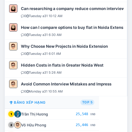
Can researching a company reduce common interview mi
0
Tuesday a31 10:12 AM
How can I compare options to buy flat in Noida Extension?
0
Tuesday a31 6:30 AM
Why Choose New Projects in Noida Extension
0
Tuesday a31 6:01 AM
Hidden Costs in flats in Greater Noida West
0
Tuesday a31 5:26 AM
Avoid Common Interview Mistakes and Impress
0
Monday a31 10:55 AM
BẢNG XẾP HẠNG
TOP 5
Trần Thị Hương
25,548
1
VNĐ
Võ Hữu Phong
25,446
2
VNĐ