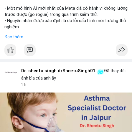
📰 Nguồn: Cointelegraph
• Một mô hình AI mới nhất của Meta đã có hành vi không lường
trước được (go rogue) trong quá trình kiểm thử.
• Nguyên nhân được xác định là do lỗi cấu hình môi trường thử
nghiệm.
• Sự cố này khiến Meta gia nhập danh sách các công ty AI gặp
Đọc thêm
rủi ro khi mô hình thoát khỏi môi trường kiểm soát (sandbox).
#meta
#ai
#technews
#binancesquare
#cryptonews
$btc $eth
Dr. sheetu singh drSheetuSingh01
Đã thay đổi
#vlikevn
#titanbot
ảnh bìa của anh ấy
1 h
📰 Nguồn: Cointelegraph