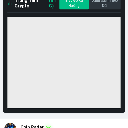
Trung Tâm
(BT
Biểu Đồ Xu
Danh Sách Theo
Crypto
C)
Hướng
Dõi
Coin Radar