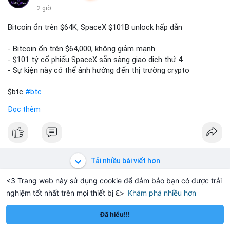
2 giờ
Bitcoin ổn trên $64K, SpaceX $101B unlock hấp dẫn
- Bitcoin ổn trên $64,000, không giảm mạnh
- $101 tỷ cổ phiếu SpaceX sẵn sàng giao dịch thứ 4
- Sự kiện này có thể ảnh hưởng đến thị trường crypto
$btc
#btc
Đọc thêm
#vlikevn
#titanbot
📰 Nguồn: CoinDesk
Tải nhiều bài viết hơn
<3 Trang web này sử dụng cookie để đảm bảo bạn có được trải
nghiệm tốt nhất trên mọi thiết bị ℇ>
Khám phá nhiều hơn
Solana
BNB
$1,914.35
$74.12
H
+2.40%
SOL
+0.04%
BN
Đã hiểu!!!