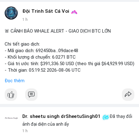
#vlikevn
#titanbot
Đội Trinh Sát Cá Voi
1 h
📰 Nguồn: Cointelegraph
🚨 CẢNH BÁO WHALE ALERT - GIAO DỊCH BTC LỚN
Chi tiết giao dịch:
- Mã giao dịch: 692450ba...09dace48
- Khối lượng di chuyển: 6.0271 BTC
- Giá trị ước tính: $391,336.50 USD (theo thị giá $64,929.99 USD)
- Thời gian: 05:19:52 2026-08-06 UTC
Đọc thêm
Nhận định phân tích hành vi của Cá voi dựa trên giao dịch này:
Khối lượng 6.0271 BTC tương đương gần 400 nghìn USD, mức
trung bình cao cho một giao dịch mua bán cá nhân. Việc di
chuyển một cụm BTC lớn trong thời điểm thị trường chưa bứt
phá cho thấy khả năng cá voi đang tái phân bổ tài sản, có thể
là bước đệm chuyển lên sàn giao dịch tập trung để thanh
Dr. sheetu singh drSheetuSingh01
Đã thay đổi
khoản hóa, hoặc gom vào ví lạnh phục vụ tích lũy dài hạn. Hành
ảnh đại diện của anh ấy
vi này tạo tâm lý thận trọng cho nhà đầu tư nhỏ lẻ, khi dòng
1 h
tiền lớn dịch chuyển thường báo hiệu biến động giá ngắn hạn.