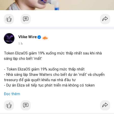
Vlike Wire
1 h
Token ElizaOS giảm 19% xuống mức thấp nhất sau khi nhà
sáng lập cho biết 'mất'
- Token ElizaOS giảm 19% xuống mức thấp nhất
- Nhà sáng lập Shaw Walters cho biết dự án 'mất' và chuyển
treasury để giải quyết khiếu nại nhà đầu tư
- Dự án Eliza sẽ tiếp tục phát triển mà không có token
cryptocurrency liên quan
Đọc thêm
#binancesquare
#cryptonews
#elizaos
#blockchain
$elizaos