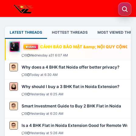
LATEST THREADS
HOTTEST THREADS
MOST VIEWED THRE
CẢNH BÁO BẢO MẬT &amp; NỘI QUY CỘNG ĐỒN
VÀNG
0
Wednesday a31 6:07 AM
Why does a 4 BHK flat Noida offer better privacy?
0
Today at 6:30 AM
Why should I buy a 3 BHK flat in Noida Extension?
0
Yesterday at 6:25 AM
Smart Investment Guide to Buy 2 BHK Flat in Noida
0
Yesterday at 6:20 AM
Is a 4 BHK Flat in Noida Extension Good for Remote Work?
0
Yesterday at 5:26 AM