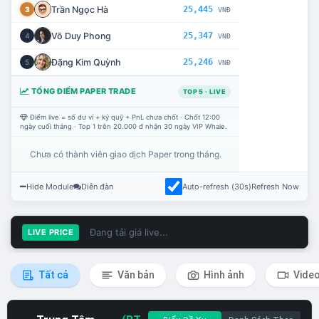
Trần Ngọc Hà
25,445
3
VNĐ
Võ Duy Phong
25,347
4
VNĐ
Đặng Kim Quỳnh
25,246
5
VNĐ
TỔNG ĐIỂM PAPER TRADE
TOP 5 · LIVE
Điểm live = số dư ví + ký quỹ + PnL chưa chốt · Chốt 12:00
ngày cuối tháng · Top 1 trên 20.000 đ nhận 30 ngày VIP Whale.
Chưa có thành viên giao dịch Paper trong tháng.
Hide Module
Diễn đàn
Auto-refresh (30s)
Refresh Now
Đang tải giá live...
LIVE PRICE
Tất cả
Văn bản
Hình ảnh
Vide