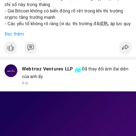
giao dịch crypto; Trung Quốc thắt chặt kiểm soát xuất khẩu
chỉ số này trong tháng
drone đáp trả Mỹ; Tổng thống Trump thảo luận về tác động
- Giá Bitcoin không có biến động rõ rệt trong khi thị trường
kinh tế của AI.
crypto tăng trưởng mạnh
• Binance Square: Cộng đồng đang tranh luận sôi nổi về các
- Các yếu tố không rõ ràng (ví dụ: thị trường đã成熟, áp lực quy
lệnh Short/Long, các chiến lược bám theo kế hoạch (Plan
định) khiến Bitcoin ổn định hơn
Đọc thêm
Break) và các cơ hội từ token mới như $RIVER.
• Binance Announcements: Binance chuẩn bị thêm 10 bStocks
#binancesquare
#cryptonews
#btc
Tokenized Securities làm tài sản thế chấp và tổ chức cuộc thi
giao dịch Squid (QUID).
$btc
• Tin tức nổi bật: XRP Whales đang gom hàng khi giá giảm,
trong khi Ether cho thấy dấu hiệu bán tháo mạnh hơn;
#vlikevn
#titanbot
Webtrixz Ventures LLP
Đã thay đổi ảnh đại diện
CASHCAT tăng trưởng đột biến 120% nhờ Robinhood Chain.
của anh ấy
📰 Nguồn: CoinDesk
9 m
💡 NHẬN ĐỊNH & KHUYẾN NGHỊ
• Thị trường đang ở vùng tâm lý cực kỳ nhạy cảm do sự sợ hãi
bao trùm. Nhà đầu tư nên thận trọng với các biến động mạnh
từ tin tức chính trị và các quy định pháp lý mới tại Nga và Mỹ.
Cần theo dõi sát sao các vùng hỗ trợ của Bitcoin và các xu
hướng mới nổi như AI và Tokenized Securities để tìm điểm vào
lệnh an toàn.