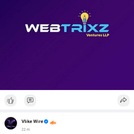
📊 Nguồn: Radar Tâm Lý Thị Trường
Vlike Wire
22 m