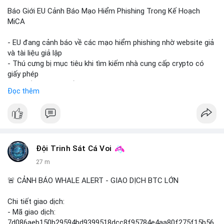
Báo Giới EU Cảnh Báo Mạo Hiểm Phishing Trong Kế Hoạch
MiCA
- EU đang cảnh báo về các mạo hiểm phishing nhờ website giả
và tài liệu giả lập
- Thú cưng bị mục tiêu khi tìm kiếm nhà cung cấp crypto có
giấy phép
- Sự cố liên quan đến quy định MiCA (Markets in Crypto-
Đọc thêm
Assets) tại EU
#binancesquare
#cryptonews
#mica
#security
$btc $eth
Đội Trinh Sát Cá Voi
#vlikevn
#titanbot
27 m
📰 Nguồn: Cointelegraph
🚨 CẢNH BÁO WHALE ALERT - GIAO DỊCH BTC LỚN
Chi tiết giao dịch:
- Mã giao dịch:
7d086aeb150b29594bd9399518dcc8f95784e4aa80f275f15b56