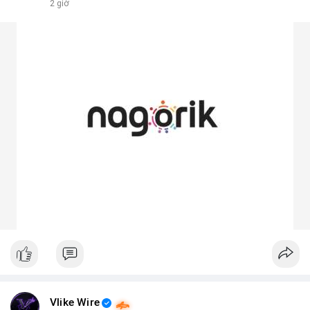
2 giờ
Vlike Wire