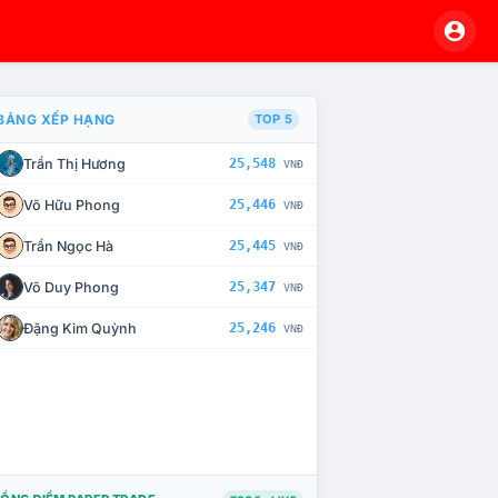
BẢNG XẾP HẠNG
TOP 5
Trần Thị Hương
25,548
VNĐ
À CHẾ TÀI XỬ LÝ VI PHẠM
Võ Hữu Phong
25,446
VNĐ
Trần Ngọc Hà
25,445
VNĐ
Võ Duy Phong
25,347
VNĐ
Đặng Kim Quỳnh
25,246
VNĐ