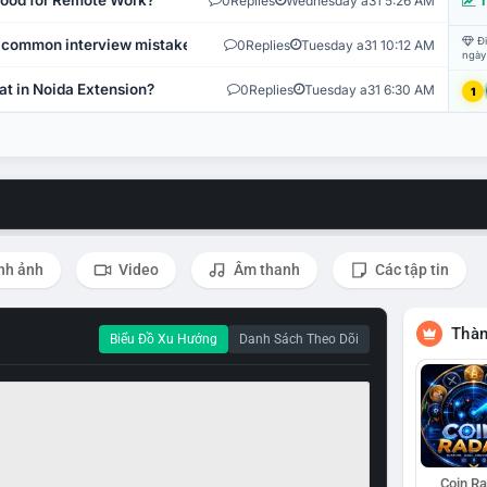
 Good for Remote Work?
0
Replies
Wednesday a31 5:26 AM
T
Đi
 common interview mistakes?
0
Replies
Tuesday a31 10:12 AM
ngày
at in Noida Extension?
0
Replies
Tuesday a31 6:30 AM
1
nh ảnh
Video
Âm thanh
Các tập tin
Thàn
Biểu Đồ Xu Hướng
Danh Sách Theo Dõi
Coin R