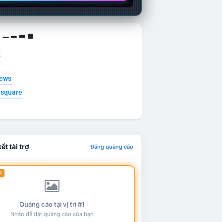
g ▁ ▂ ▃ ▄
t
news
esquare
ết tài trợ
Đăng quảng cáo
1
Quảng cáo tại vị trí #1
Nhấn để đặt quảng cáo của bạn