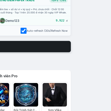
ỔNG ĐIỂM PAPER TRADE
TOP 5 · LIVE
ểm live = số dư ví + ký quỹ + PnL chưa chốt · Chốt 12:00
 cuối tháng · Top 1 trên 20.000 đ nhận 30 ngày VIP Whale.
Demo123
9.922
đ
Auto-refresh (30s)
Refresh Now
h viên Pro
adar
Đội Trinh Sát Cá Voi
Sơn Vlike