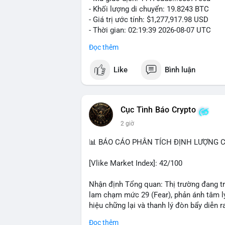
- Khối lượng di chuyển: 19.8243 BTC
- Giá trị ước tính: $1,277,917.98 USD
- Thời gian: 02:19:39 2026-08-07 UTC
Đọc thêm
Khối lượng gần 20 BTC trị giá hơn 1.27 
nhận cho thấy dấu hiệu cá voi đang tái 
Like
Bình luận
động này thiên về chuyển ví lạnh để tích 
lượng không quá lớn để gây sốc thanh kh
củng cố nhẹ khi dòng tiền lớn di chuyển
Cục Tình Báo Crypto
Nhà đầu tư nhỏ lẻ nên theo dõi xác nhận
2 giờ
tương tự trong 24 giờ tới. Nếu xu hướng r
chiếm ưu thế, phù hợp với chiến lược nắ
📊 BÁO CÁO PHÂN TÍCH ĐỊNH LƯỢNG CR
#19dot8243btc
#vilanh
#tichluydaihan
#
[Vlike Market Index]: 42/100
Nhận định Tổng quan: Thị trường đang tr
lam chạm mức 29 (Fear), phản ánh tâm lý
hiệu chững lại và thanh lý đòn bẩy diễn ra
Đọc thêm