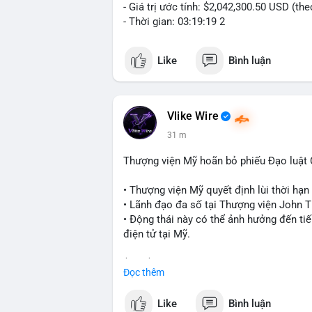
- Giá trị ước tính: $2,042,300.50 USD (th
- Thời gian: 03:19:19 2
Like
Bình luận
Vlike Wire
31 m
Thượng viện Mỹ hoãn bỏ phiếu Đạo luật
• Thượng viện Mỹ quyết định lùi thời hạ
• Lãnh đạo đa số tại Thượng viện John Th
• Động thái này có thể ảnh hưởng đến tiế
điện tử tại Mỹ.
$btc $eth
Đọc thêm
#vlikevn
#titanbot
Like
Bình luận