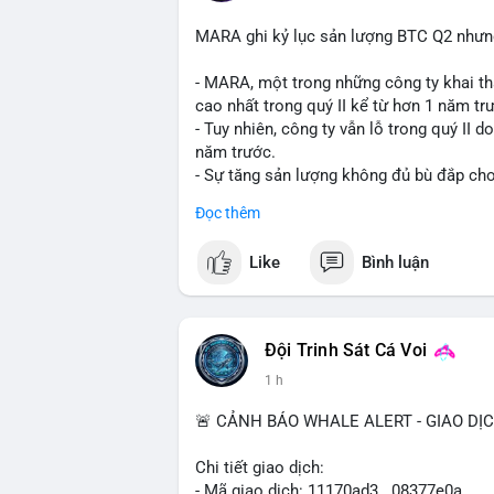
MARA ghi kỷ lục sản lượng BTC Q2 nhưng 
- MARA, một trong những công ty khai th
cao nhất trong quý II kể từ hơn 1 năm tr
- Tuy nhiên, công ty vẫn lỗ trong quý II 
năm trước.
- Sự tăng sản lượng không đủ bù đắp cho 
tiếp đến doanh thu và lợi nhuận.
Đọc thêm
$btc
#btc
Like
Bình luận
#vlikevn
#titanbot
📰 Nguồn: Cointelegraph
Đội Trinh Sát Cá Voi
1 h
🚨 CẢNH BÁO WHALE ALERT - GIAO DỊ
Chi tiết giao dịch:
- Mã giao dịch: 11170ad3...08377e0a