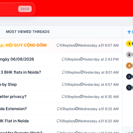
Ctrl K
MOST VIEWED THREADS
1
; NỘI QUY CỘNG ĐỒNG VLIKE.VN: HỆ THỐNG GIÁM SÁT TỰ ĐỘNG V
0
Replies
Wednesday a31 6:07 AM
2
t ngày 06/08/2026
0
Replies
Yesterday at 2:43 PM
3
 3 BHK flats in Noida?
0
Replies
Yesterday at 8:01 AM
4
p by Step
0
Replies
Yesterday at 6:57 AM
5
etter privacy?
0
Replies
Yesterday at 6:30 AM
ida Extension?
0
Replies
Wednesday a31 6:25 AM
K Flat in Noida
0
Replies
Wednesday a31 6:20 AM