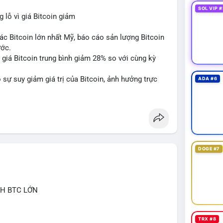
SOL VIP #
lỗ vì giá Bitcoin giảm
ác Bitcoin lớn nhất Mỹ, báo cáo sản lượng Bitcoin
ước.
do giá Bitcoin trung bình giảm 28% so với cùng kỳ
sự suy giảm giá trị của Bitcoin, ảnh hưởng trực
ADA #6
DOGE #7
CH BTC LỚN
TRX #8