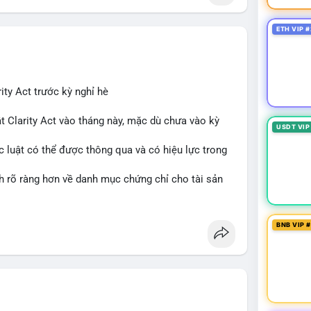
ETH VIP #
ity Act trước kỳ nghỉ hè
t Clarity Act vào tháng này, mặc dù chưa vào kỳ
USDT VIP
c luật có thể được thông qua và có hiệu lực trong
nh rõ ràng hơn về danh mục chứng chỉ cho tài sản
 tưởng của nhà đầu tư và phát triển thị trường
BNB VIP 