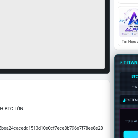
Tín Hiệu
⚡ TITA
BTC
----
--%
SYSTEM:
CH BTC LỚN
Trợ lý A
065bea24cacedd1513d10e0cf7ece8b796e7f78ee8e28