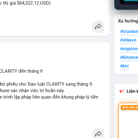
eo thị giá $64,322.12 USD)
Xu hướn
#titanbo
#vlikevn
#crypto
#binanc
#btc
 CLARITY đến tháng 9
n bỏ phiếu cho Đạo luật CLARITY sang tháng 9.
une xác nhận việc trì hoãn này.
Liên k
n trình lập pháp liên quan đến khung pháp lý tiền
BTC VIP #