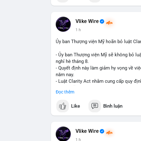
📰 Nguồn: Cointelegraph
Vlike Wire
1 h
Ủy ban Thượng viện Mỹ hoãn bỏ luật Clar
- Ủy ban Thượng viện Mỹ sẽ không bỏ luậ
nghỉ hè tháng 8.
- Quyết định này làm giảm hy vọng về việ
năm nay.
- Luật Clarity Act nhằm cung cấp quy đị
số tại Mỹ.
Đọc thêm
- Sự trì hoãn có thể ảnh hưởng đến sự tin
crypto tại Mỹ.
Like
Bình luận
$btc $eth
#vlikevn
#titanbot
Vlike Wire
1 h
📰 Nguồn: CoinDesk