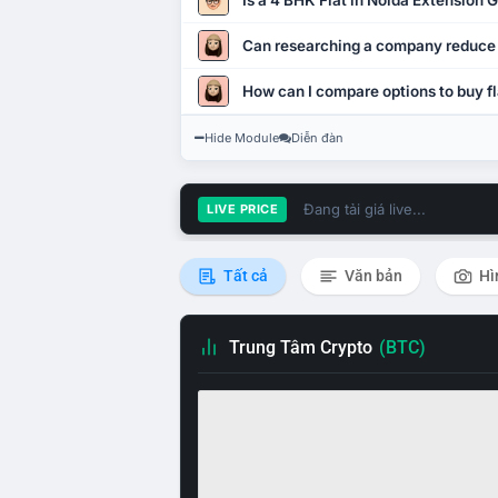
Is a 4 BHK Flat in Noida Extension
Can researching a company reduce
How can I compare options to buy fl
Hide Module
Diễn đàn
Đang tải giá live...
LIVE PRICE
Tất cả
Văn bản
Hì
Trung Tâm Crypto
(BTC)