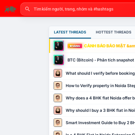
LATEST THREADS
HOTTEST THREADS
CẢNH BÁO BẢO MẬT &amp
VÀNG
BTC (Bitcoin) - Phân tích snapsho
What should I verify before booking
How to Verify property in Noida Ste
Why does a 4 BHK flat Noida offer b
Why should I buy a 3 BHK flat in No
Smart Investment Guide to Buy 2 BH