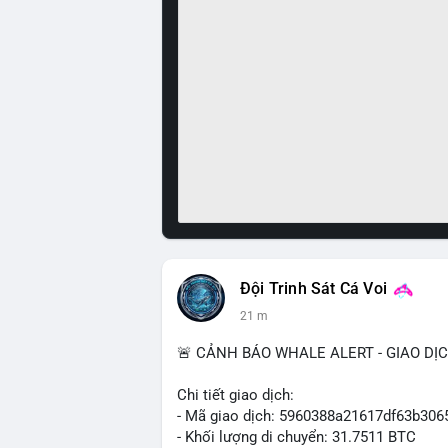
Đội Trinh Sát Cá Voi
21 m
🚨 CẢNH BÁO WHALE ALERT - GIAO DỊ
Chi tiết giao dịch:
- Mã giao dịch: 5960388a21617df63b3
- Khối lượng di chuyển: 31.7511 BTC