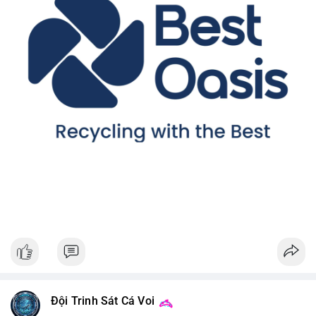
Đội Trinh Sát Cá Voi