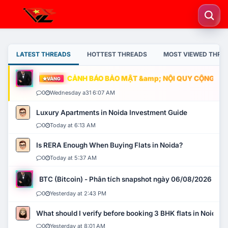
LATEST THREADS
HOTTEST THREADS
MOST VIEWED THRE
CẢNH BÁO BẢO MẬT &amp; NỘI QUY CỘNG ĐỒNG
VÀNG
0
Wednesday a31 6:07 AM
Luxury Apartments in Noida Investment Guide
0
Today at 6:13 AM
Is RERA Enough When Buying Flats in Noida?
0
Today at 5:37 AM
BTC (Bitcoin) - Phân tích snapshot ngày 06/08/2026
0
Yesterday at 2:43 PM
What should I verify before booking 3 BHK flats in Noida?
0
Yesterday at 8:01 AM