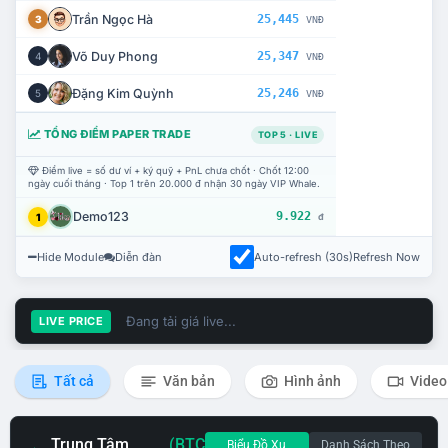
Trần Ngọc Hà
25,445
3
VNĐ
Võ Duy Phong
25,347
4
VNĐ
Đặng Kim Quỳnh
25,246
5
VNĐ
TỔNG ĐIỂM PAPER TRADE
TOP 5 · LIVE
Điểm live = số dư ví + ký quỹ + PnL chưa chốt · Chốt 12:00
ngày cuối tháng · Top 1 trên 20.000 đ nhận 30 ngày VIP Whale.
Demo123
9.922
1
đ
Hide Module
Diễn đàn
Auto-refresh (30s)
Refresh Now
Đang tải giá live...
LIVE PRICE
Tất cả
Văn bản
Hình ảnh
Video
Trung Tâm
(BTC
Biểu Đồ Xu
Danh Sách Theo