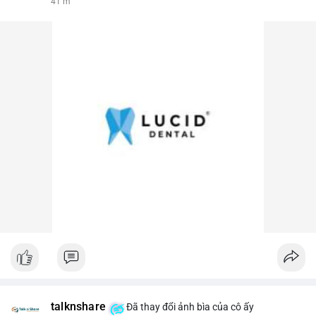
41 m
talknshare
Đã thay đổi ảnh bìa của cô ấy