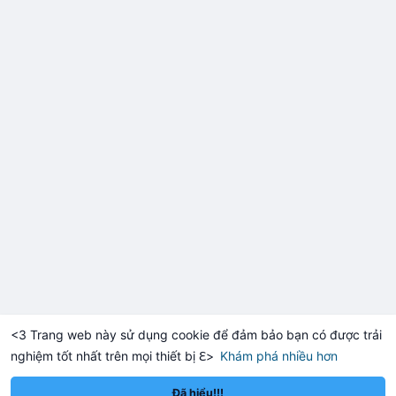
hưởng tâm lý nhà đầu tư nhỏ lẻ trong phiên giao dịch châu Á.
Lời khuyên:
Nhà đầu tư nhỏ lẻ nên thận trọng quan sát dòng tiền vào các
sàn lớn trong 24 giờ tới. Tránh hành động FOMO hoặc bán tháo
hoảng loạn khi chưa có xác nhận khối lượng khớp lệnh thực tế.
Hãy chờ xu hướng xác nhận rõ ràng trước khi vào lệnh mới.
#132btc
#chuyentiensan
#aplucban
#btcmempool
#giaodichlon
<3 Trang web này sử dụng cookie để đảm bảo bạn có được trải
nghiệm tốt nhất trên mọi thiết bị ℇ>
Khám phá nhiều hơn
Solana
BNB
$1,905.58
$72.97
-0.37%
SOL
-1.49%
BNB
Đã hiểu!!!