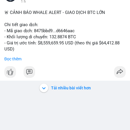
1 h
🚨 CẢNH BÁO WHALE ALERT - GIAO DỊCH BTC LỚN
Chi tiết giao dịch:
- Mã giao dịch: 8475bbd9...d6646aac
- Khối lượng di chuyển: 132.8874 BTC
- Giá trị ước tính: $8,559,659.95 USD (theo thị giá $64,412.88
USD)
- Thời gian: 06:19:48 2026-08-07 UTC
Đọc thêm
Nhận định phân tích:
Khối lượng 132.8874 BTC trị giá hơn 8.5 triệu USD được di
chuyển trong một giao dịch chưa xác nhận duy nhất. Với mức
giá hiện tại, hành vi này cho thấy một tổ chức hoặc cá nhân sở
Tải nhiều bài viết hơn
hữu lượng tài sản lớn đang tái cơ cấu danh mục. Khả năng cao
đây là động thái chuyển tiền lên sàn giao dịch tập trung để
chuẩn bị thanh khoản hoặc bán ra, tạo áp lực cung ngắn hạn
lên thị trường. Tuy nhiên, cũng không loại trừ khả năng cá voi
đang gom hàng vào ví lạnh để tích lũy dài hạn, khi mức giá
64,412.88 USD được xem là vùng tích lũy hấp dẫn so với chu kỳ
trước. Dòng tiền lớn này có thể gây biến động giá cục bộ, ảnh