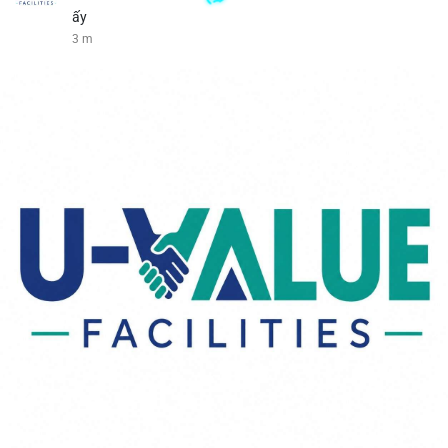
ấy
3 m