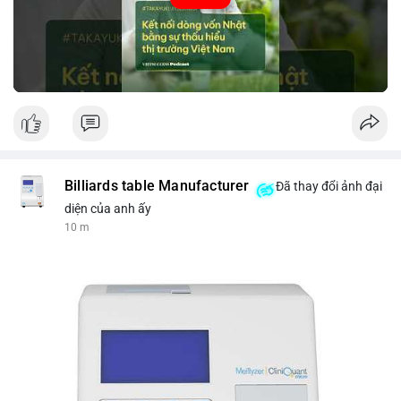
tin thị trường chính xác trong việc giảm rủi ro khi kết nối các
thị trường khác nhau.
🎥 Xem video trực tiếp tại:
Nguồn: VIETSUCCESS
Billiards table Manufacturer
Đã thay đổi ảnh đại
diện của anh ấy
10 m