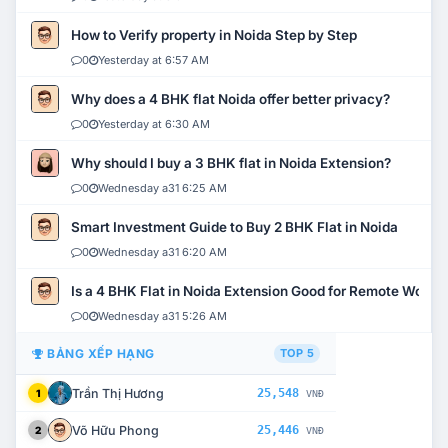
How to Verify property in Noida Step by Step
0
Yesterday at 6:57 AM
Why does a 4 BHK flat Noida offer better privacy?
0
Yesterday at 6:30 AM
Why should I buy a 3 BHK flat in Noida Extension?
0
Wednesday a31 6:25 AM
Smart Investment Guide to Buy 2 BHK Flat in Noida
0
Wednesday a31 6:20 AM
Is a 4 BHK Flat in Noida Extension Good for Remote Work?
0
Wednesday a31 5:26 AM
BẢNG XẾP HẠNG
TOP 5
Trần Thị Hương
25,548
1
VNĐ
Võ Hữu Phong
25,446
2
VNĐ