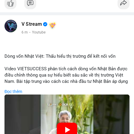
V Stream
6 m
·
Youtube
Dòng vốn Nhật Việt: Thấu hiểu thị trường để kết nối vốn
Video VIETSUCCESS phân tích cách dòng vốn Nhật Bản được
điều chỉnh thông qua sự hiểu biết sâu sắc về thị trường Việt
Nam. Bài tập trung vào cách các nhà đầu tư Nhật Bản áp dụng
chiến lược đầu tư phù hợp với điều kiện kinh tế địa phương, từ
Đọc thêm
đầu tư trực tiếp vào doanh nghiệp đến việc giao dịch tài chính.
Kết nối này không chỉ tạo cơ hội tăng trưởng cho Việt Nam mà
còn tạo ra động lực cho thị trường crypto địa phương khi các
nhà đầu tư đa quốc gia tìm kiếm cơ hội đa dạng. Các yếu tố
như chính sách tài chính Việt Nam, xu hướng đầu tư ESG, và
ổn định thị trường sẽ ảnh hưởng trực tiếp đến lưu lượng vốn
nhập khẩu từ Nhật Bản. Bài cũng nhấn mạnh vai trò của thông