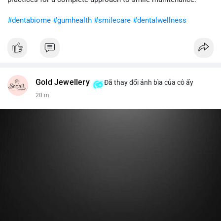
khi gia tăng vị thế.
#dentabiome
#gumhealth
#smilecare
#dentalwellness
#8dot0316btc
#chuyenlensan
#aplucbannganhan
#btcmempool
#516kusd
Gold Jewellery
Đã thay đổi ảnh bìa của cô ấy
20 m