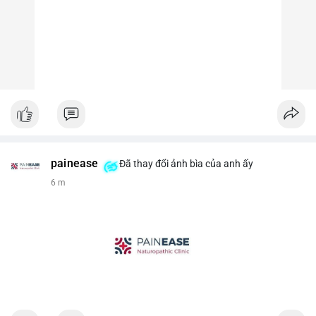
painease
Đã thay đổi ảnh bìa của anh ấy
6 m