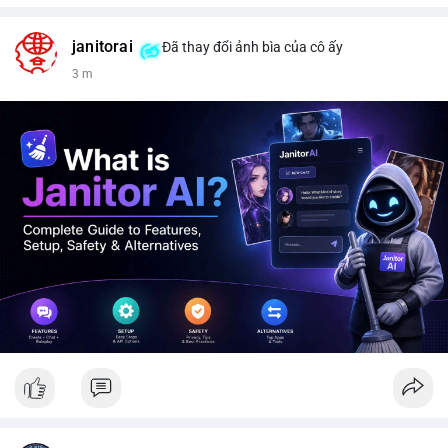
janitorai
Đã thay đổi ảnh bìa của cô ấy
3 m