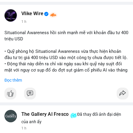
Vlike Wire
1 h
Situational Awareness hồi sinh mạnh mẽ với khoản đầu tư 400
triệu USD
• Quỹ phòng hộ Situational Awareness vừa thực hiện khoản
đầu tư trị giá 400 triệu USD vào một công ty chưa được tiết lộ.
• Động thái này diễn ra chỉ vài ngày sau khi quỹ này suýt đối
mặt với nguy cơ sụp đổ do đợt sụt giảm cổ phiếu AI vào tháng
7.
Đọc thêm
• Sự trở lại này đánh dấu bước phục hồi đáng chú ý của quỹ
sau giai đoạn khủng hoảng.
#cryptonews
#investment
#situationalawareness
#financenews
The Gallery Al Fresco
Đã thay đổi ảnh đại diện
$btc $eth
của anh ấy
1 h
#vlikevn
#titanbot