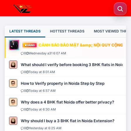
LATEST THREADS
HOTTEST THREADS
MOST VIEWED THRE
CẢNH BÁO BẢO MẬT &amp; NỘI QUY CỘNG ĐỒNG
VÀNG
0
Wednesday a31 6:07 AM
What should I verify before booking 3 BHK flats in Noida?
0
Today at 8:01 AM
How to Verify property in Noida Step by Step
0
Today at 6:57 AM
Why does a 4 BHK flat Noida offer better privacy?
0
Today at 6:30 AM
Why should I buy a 3 BHK flat in Noida Extension?
0
Yesterday at 6:25 AM