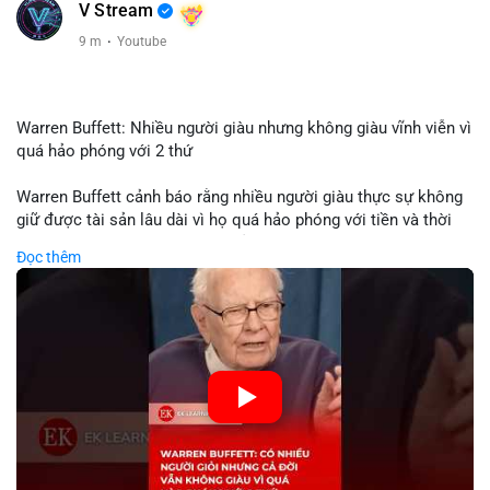
V Stream
9 m
·
Youtube
Warren Buffett: Nhiều người giàu nhưng không giàu vĩnh viễn vì
quá hảo phóng với 2 thứ
Warren Buffett cảnh báo rằng nhiều người giàu thực sự không
giữ được tài sản lâu dài vì họ quá hảo phóng với tiền và thời
gian. Quyên góp liên tục làm giảm vốn đầu tư, hạn chế lợi
Đọc thêm
nhuận tái đầu tư và suy giảm sức mạnh tăng trưởng danh mục.
Đối với nhà đầu tư crypto, giữ lại lợi nhuận để tái đầu tư vào
dự án tiềm năng quan trọng hơn chia sẻ quá mức. Cân bằng
đóng góp xã hội và bảo vệ tài sản giúp nhà đầu tư đạt được
bền vững tài chính mà Buffett đề cao.
🎥 Xem video trực tiếp tại:
Nguồn: KIEN THUC KINH TE