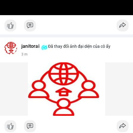
janitorai
Đã thay đổi ảnh đại diện của cô ấy
3 m