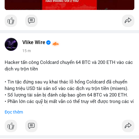
Vlike Wire
15 m
Hacker tấn công Coldcard chuyển 64 BTC và 200 ETH vào các
dịch vụ trộn tiền
• Tin tặc đứng sau vụ khai thác lỗ hổng Coldcard đã chuyển
hàng triệu USD tài sản số vào các dịch vụ trộn tiền (mixers).
• Số lượng tài sản bị đánh cắp bao gồm 64 BTC và 200 ETH.
• Phần lớn các quỹ bị mất vẫn có thể truy vết được trong các ví
do kẻ tấn công kiểm soát.
Đọc thêm
#coldcard
#cryptohack
#btc
#eth
#binancesquare
#cryptonews