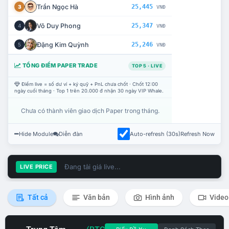
Trần Ngọc Hà
25,445
3
VNĐ
Võ Duy Phong
25,347
4
VNĐ
Đặng Kim Quỳnh
25,246
5
VNĐ
TỔNG ĐIỂM PAPER TRADE
TOP 5 · LIVE
Điểm live = số dư ví + ký quỹ + PnL chưa chốt · Chốt 12:00
ngày cuối tháng · Top 1 trên 20.000 đ nhận 30 ngày VIP Whale.
Chưa có thành viên giao dịch Paper trong tháng.
Hide Module
Diễn đàn
Auto-refresh (30s)
Refresh Now
Đang tải giá live...
LIVE PRICE
Tất cả
Văn bản
Hình ảnh
Video