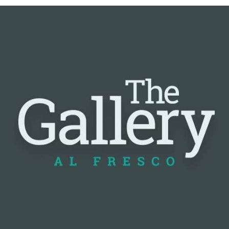
📰 Nguồn: Cointelegraph