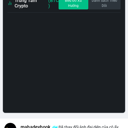
Trung Tâm
(BTC
Biểu Đồ Xu
Danh Sách Theo
Crypto
)
Hướng
Dõi
mahadevbook
Đã thay đổi ảnh đại diện của cô ấy