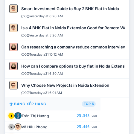
Smart Investment Guide to Buy 2 BHK Flat in Noida
0
Yesterday at 6:20 AM
Is a 4 BHK Flat in Noida Extension Good for Remote Work?
0
Yesterday at 5:26 AM
Can researching a company reduce common interview mi
0
Tuesday a31 10:12 AM
How can I compare options to buy flat in Noida Extension?
0
Tuesday a31 6:30 AM
Why Choose New Projects in Noida Extension
0
Tuesday a31 6:01 AM
BẢNG XẾP HẠNG
TOP 5
Trần Thị Hương
25,548
1
VNĐ
Võ Hữu Phong
25,446
2
VNĐ