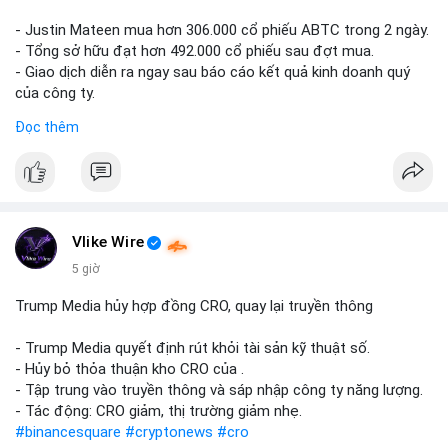
- Justin Mateen mua hơn 306.000 cổ phiếu ABTC trong 2 ngày.
- Tổng sở hữu đạt hơn 492.000 cổ phiếu sau đợt mua.
- Giao dịch diễn ra ngay sau báo cáo kết quả kinh doanh quý
của công ty.
Đọc thêm
#abtc
#cryptonews
#stockmarket
#trump
$btc $eth
#vlikevn
#titanbot
Vlike Wire
📰 Nguồn: CoinDesk
5 giờ
Trump Media hủy hợp đồng CRO, quay lại truyền thông
- Trump Media quyết định rút khỏi tài sản kỹ thuật số.
- Hủy bỏ thỏa thuận kho CRO của .
- Tập trung vào truyền thông và sáp nhập công ty năng lượng.
- Tác động: CRO giảm, thị trường giảm nhẹ.
#binancesquare
#cryptonews
#cro