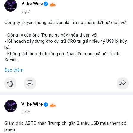
hoặc tái phân bổ tài sản giữa các ví nóng nhằm tối ưu phí giao
Vlike Wire
dịch. Việc di chuyển một phần nhỏ trong tổng nắm giữ cho
5 giờ
thấy cá voi đang thăm dò thanh khoản thị trường trước khi có
hành động lớn hơn.
Công ty truyền thông của Donald Trump chấm dứt hợp tác với
Lời khuyên cho nhà đầu tư nhỏ lẻ: Theo dõi xác nhận giao dịch
- Công ty của ông Trump sẽ hủy thỏa thuận với .
và dòng tiền tiếp theo từ ví nguồn. Khối lượng này chưa đủ tạo
- Kế hoạch xây dựng kho dự trữ CRO trị giá nhiều tỷ USD bị hủy
áp lực bán mạnh, nhưng nếu xuất hiện thêm 2-3 giao dịch
bỏ.
tương tự trong 24 giờ tới, khả năng cao là sóng điều chỉnh
- Không tích hợp thị trường dự đoán lên mạng xã hội Truth
ngắn hạn. Giữ tỷ trọng danh mục hợp lý, tránh FOMO mua đuổi
Social.
ở vùng giá hiện tại.
Đọc thêm
#binancesquare
#cryptonews
#cro
#trump
#truthsocial
#12dot1btc
#786kusd
#dichuyenvinuong
#khangcu64900
#mempoolbtc
$cro
#vlikevn
#titanbot
Vlike Wire
📰 Nguồn: Cointelegraph
5 giờ
Giám đốc ABTC thân Trump chi gần 2 triệu USD mua thêm cổ
phiếu