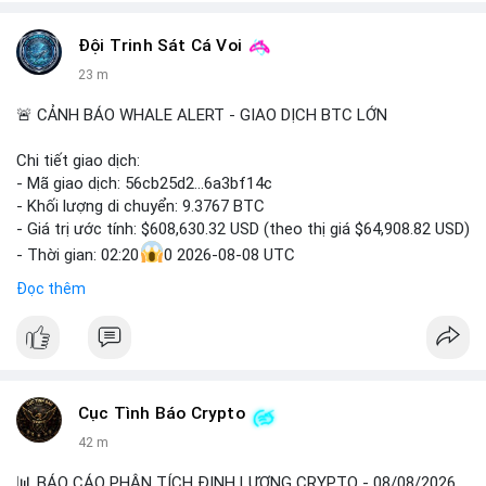
#vlikevn
#titanbot
Đội Trinh Sát Cá Voi
📰 Nguồn: CoinDesk
23 m
🚨 CẢNH BÁO WHALE ALERT - GIAO DỊCH BTC LỚN
Chi tiết giao dịch:
- Mã giao dịch: 56cb25d2...6a3bf14c
- Khối lượng di chuyển: 9.3767 BTC
- Giá trị ước tính: $608,630.32 USD (theo thị giá $64,908.82 USD)
- Thời gian: 02:20
0 2026-08-08 UTC
Đọc thêm
Nhận định phân tích:
Giao dịch gần 610 nghìn USD được thực hiện trong khung giờ
sáng sớm, thời điểm thanh khoản mỏng, cho thấy chủ ví ưu
tiên sự riêng tư hơn là tốc độ khớp lệnh. Với khối lượng trung
bình lớn này, khả năng cao là cá voi đang tái phân bổ tài sản
Cục Tình Báo Crypto
giữa các ví nóng hoặc chuyển sang ví lạnh để tích lũy dài hạn,
thay vì hành động bán tháo. Tuy nhiên, nếu dòng tiền này đổ
42 m
vào sàn giao dịch tập trung trong các khối tiếp theo, áp lực bán
sẽ gia tăng đáng kể, tác động tiêu cực đến tâm lý nhà đầu cơ
📊 BÁO CÁO PHÂN TÍCH ĐỊNH LƯỢNG CRYPTO - 08/08/2026