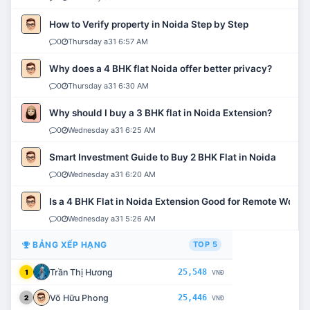
How to Verify property in Noida Step by Step
0
Thursday a31 6:57 AM
Why does a 4 BHK flat Noida offer better privacy?
0
Thursday a31 6:30 AM
Why should I buy a 3 BHK flat in Noida Extension?
0
Wednesday a31 6:25 AM
Smart Investment Guide to Buy 2 BHK Flat in Noida
0
Wednesday a31 6:20 AM
Is a 4 BHK Flat in Noida Extension Good for Remote Work?
0
Wednesday a31 5:26 AM
BẢNG XẾP HẠNG
TOP 5
Trần Thị Hương
25,548
1
VNĐ
Võ Hữu Phong
25,446
2
VNĐ