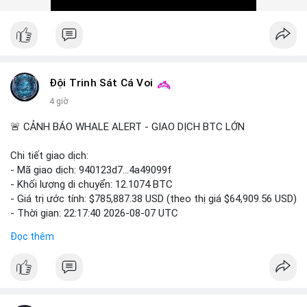
#ofacsanctions
#bitgoipo
#bybitlawsuit
#crodelist
#nearshortsignal
Đội Trinh Sát Cá Voi
4 giờ
🚨 CẢNH BÁO WHALE ALERT - GIAO DỊCH BTC LỚN
Chi tiết giao dịch:
- Mã giao dịch: 940123d7...4a49099f
- Khối lượng di chuyển: 12.1074 BTC
- Giá trị ước tính: $785,887.38 USD (theo thị giá $64,909.56 USD)
- Thời gian: 22:17:40 2026-08-07 UTC
Đọc thêm
Nhận định phân tích hành vi của Cá voi dựa trên giao dịch này:
Khối lượng 12.1 BTC tương đương gần 786 nghìn USD được di
chuyển trong một giao dịch chưa xác nhận duy nhất. Mức giá
$64,909.56 đang nằm gần vùng kháng cự tâm lý quan trọng.
Động thái này có thể là bước chuẩn bị thanh khoản để bán ra,