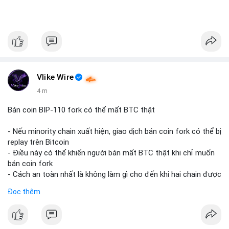
Vlike Wire
4 m
Bán coin BIP-110 fork có thể mất BTC thật
- Nếu minority chain xuất hiện, giao dịch bán coin fork có thể bị
replay trên Bitcoin
- Điều này có thể khiến người bán mất BTC thật khi chỉ muốn
bán coin fork
- Cách an toàn nhất là không làm gì cho đến khi hai chain được
tách riêng
Đọc thêm
-
#binancesquare
#cryptonews
#btc
#bip110
$btc