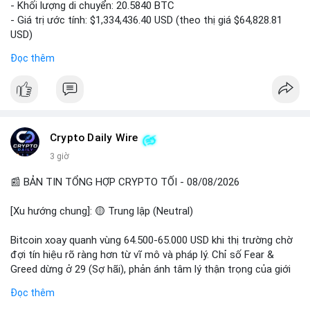
- Khối lượng di chuyển: 20.5840 BTC
- Giá trị ước tính: $1,334,436.40 USD (theo thị giá $64,828.81
USD)
- Thời gian: 00:19:43 2026-08-08 UTC
Đọc thêm
Nhận định phân tích: Giao dịch 20.58 BTC trị giá hơn 1.33 triệu
USD được thực hiện vào phiên Á, thời điểm thanh khoản mỏng.
Quy mô này nằm trong nhóm cá voi trung bình, chưa đủ tạo áp
lực bán trực tiếp lên sàn. Khả năng cao là hành vi tái phân bổ
tài sản giữa các ví nóng, hoặc chuẩn bị thanh khoản cho các
Crypto Daily Wire
lệnh OTC. Dòng tiền không đổ thẳng lên sàn tập trung, nên rủi
3 giờ
ro bán tháo ngắn hạn thấp, nhưng tâm lý thị trường có thể dao
động nhẹ do theo dõi sát biến động ví lớn.
📰 BẢN TIN TỔNG HỢP CRYPTO TỐI - 08/08/2026
Lời khuyên: Nhà đầu tư nhỏ lẻ không nên hành động theo cảm
[Xu hướng chung]: 🟡 Trung lập (Neutral)
xúc từ một giao dịch đơn lẻ. Quan sát thêm 2-3 khối chuyển
tiếp theo trong 24 giờ để xác nhận xu hướng. Giữ tỷ trọng tiền
Bitcoin xoay quanh vùng 64.500-65.000 USD khi thị trường chờ
mặt hợp lý, tránh đòn bẩy cao trong vùng giá hiện tại.
đợi tín hiệu rõ ràng hơn từ vĩ mô và pháp lý. Chỉ số Fear &
Greed dừng ở 29 (Sợ hãi), phản ánh tâm lý thận trọng của giới
#20dot58btc
#phienau
#taiphanbotaisan
#giaodichotc
đầu tư.
Đọc thêm
#theodoivilon