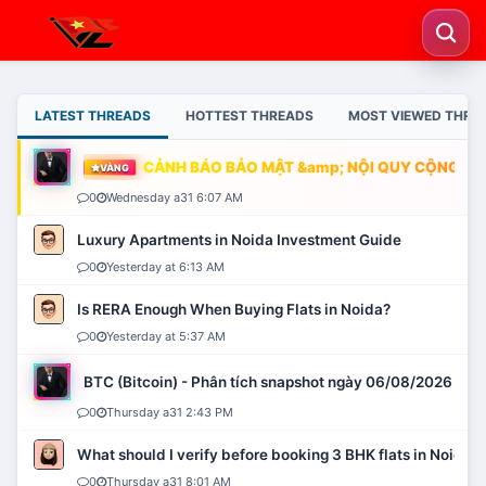
LATEST THREADS
HOTTEST THREADS
MOST VIEWED THRE
CẢNH BÁO BẢO MẬT &amp; NỘI QUY CỘNG ĐỒN
VÀNG
0
Wednesday a31 6:07 AM
Luxury Apartments in Noida Investment Guide
0
Yesterday at 6:13 AM
Is RERA Enough When Buying Flats in Noida?
0
Yesterday at 5:37 AM
BTC (Bitcoin) - Phân tích snapshot ngày 06/08/2026
0
Thursday a31 2:43 PM
What should I verify before booking 3 BHK flats in Noida?
0
Thursday a31 8:01 AM