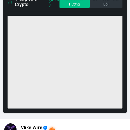
Crypto
)
Hướng
Dõi
Vlike Wire