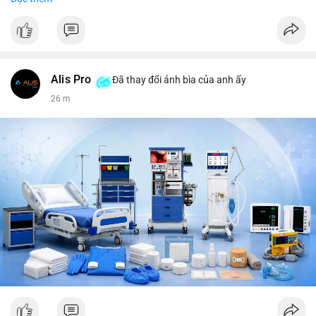
tiêu, vũ khí hạt nhân, đội tuyển Brasil, cúp U20 Châu Á.
LunarCrush trending: Ethereum, Solana, Taylor Swift, Tesla,
UFC 310, Premier League, Champions League, NCAA Football,
Dogecoin, LeBron James, Andreessen Horowitz, NFL,
Polkadot, Real Madrid, Beyoncé, Microsoft, UFC 311, Chainlink,
MrBeast, Google. Binance Square: nhiều post về lệnh long, lợi
Alis Pro
Đã thay đổi ảnh bìa của anh ấy
nhuận, $HFT/$SKYAI, $RIVER, $WLD, $ALLO, Top trader 30
26 m
ngày, POV Binancian, bình nước Binance, sân khấu, chia sẻ trải
nghiệm.
💬 DÒNG CHẢY TIN TỨC & TRUYỀN THÔNG: Telegram
CoinTelegraph: Saylor nói Bitcoin không cần rõ ràng, Mỹ cần
rõ ràng; CEX futures volume giảm xuống $4 tỷ trong tháng 7,
thấp nhất từ tháng 12/2023; Prophet Market ra mắt thị trường
dự đoán human vs AI; Trump nói crypto làเรื่อง lớn, người dùng
Bitcoin giảm áp lực cho đồng đô la; Thượng viện Mỹ đẩy lại bỏ
Clarity Act đến tháng 9. Telegram Binance: hỗ trợ trả os cổ tức
AAPL, IBM qua bStocks; MMT Trading Tournament lên tới 2
triệu voucher; Power Protocol Trading Competition; mở rộng
campagna airdrop USD1 đến 07/08/2026; hoàn thành tích hợp
MMT trên BNB Smart Chain. Tin tức gần đây: sau tang lễ
Clarity Act, thế giới crypto vẫn quay vòng; biến động Bitcoin