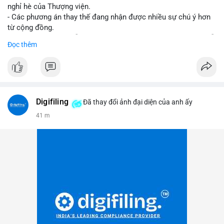
nghỉ hè của Thượng viện.
- Các phương án thay thế đang nhận được nhiều sự chú ý hơn
từ cộng đồng.
- Thị trường crypto vẫn tiếp tục vận động bất chấp sự chậm trễ
Đọc thêm
về pháp lý.
#binancesquare
#cryptonews
#regulation
#uspolitics
$btc $eth
Digifiling
Đã thay đổi ảnh đại diện của anh ấy
#vlikevn
#titanbot
41 m
📰 Nguồn: CoinDesk