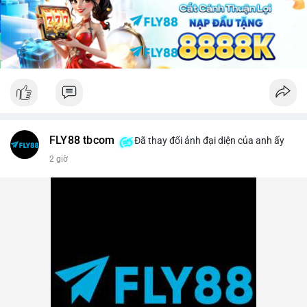
lời ngắn hạn sẽ gia tăng.
Lời khuyên: Nhà đầu tư nhỏ lẻ nên theo dõi sát các khối xác
nhận tiếp theo của TxID này. Nếu BTC được chuyển tiếp lên
sàn trong vòng 24 giờ, hãy thận trọng với nhịp điều chỉnh.
Ngược lại, nếu giao dịch kết thúc ở ví lạnh, đây là tín hiệu củng
cố cho xu hướng tăng trung hạn.
#29btc
#vilanh
#tichluydaihan
#btcmempool
#giaodichlon
FLY88 tbcom
Đã thay đổi ảnh đại diện của anh ấy
2 giờ