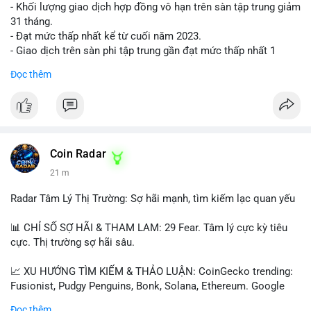
- Khối lượng giao dịch hợp đồng vô hạn trên sàn tập trung giảm
31 tháng.
- Đạt mức thấp nhất kể từ cuối năm 2023.
- Giao dịch trên sàn phi tập trung gần đạt mức thấp nhất 1
năm.
Đọc thêm
#binancesquare
#cryptonews
#cex
#futures
$btc $eth
#vlikevn
#titanbot
Coin Radar
21 m
📰 Nguồn: Cointelegraph
Radar Tâm Lý Thị Trường: Sợ hãi mạnh, tìm kiếm lạc quan yếu
📊 CHỈ SỐ SỢ HÃI & THAM LAM: 29 Fear. Tâm lý cực kỳ tiêu
cực. Thị trường sợ hãi sâu.
📈 XU HƯỚNG TÌM KIẾM & THẢO LUẬN: CoinGecko trending:
Fusionist, Pudgy Penguins, Bonk, Solana, Ethereum. Google
Trends Việt Nam: vietnam vs cambodia, cà phê, thành lộc, hồ
Đọc thêm