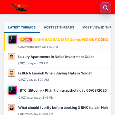
LATEST THREADS
HOTTEST THREADS
MOST VIEWED THRE
CẢNH BÁO BẢO MẬT &amp; NỘI QUY CỘNG ĐỒNG
VÀNG
0
Wednesday a31 6:07 AM
Luxury Apartments in Noida Investment Guide
0
Today at 6:13 AM
Is RERA Enough When Buying Flats in Noida?
0
Today at 5:37 AM
BTC (Bitcoin) - Phân tích snapshot ngày 06/08/2026
0
Yesterday at 2:43 PM
What should I verify before booking 3 BHK flats in Noida?
0
Yesterday at 8:01 AM