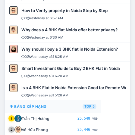
How to Verify property in Noida Step by Step
0
Yesterday at 6:57 AM
Why does a 4 BHK flat Noida offer better privacy?
0
Yesterday at 6:30 AM
Why should I buy a 3 BHK flat in Noida Extension?
0
Wednesday a31 6:25 AM
Smart Investment Guide to Buy 2 BHK Flat in Noida
0
Wednesday a31 6:20 AM
Is a 4 BHK Flat in Noida Extension Good for Remote Work?
0
Wednesday a31 5:26 AM
BẢNG XẾP HẠNG
TOP 5
Trần Thị Hương
25,548
1
VNĐ
Võ Hữu Phong
25,446
2
VNĐ