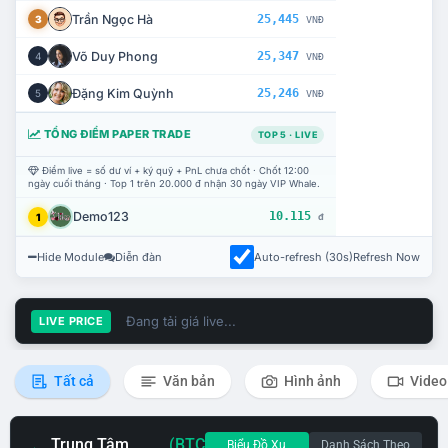
Trần Ngọc Hà
25,445
3
VNĐ
Võ Duy Phong
25,347
4
VNĐ
Đặng Kim Quỳnh
25,246
5
VNĐ
TỔNG ĐIỂM PAPER TRADE
TOP 5 · LIVE
Điểm live = số dư ví + ký quỹ + PnL chưa chốt · Chốt 12:00
ngày cuối tháng · Top 1 trên 20.000 đ nhận 30 ngày VIP Whale.
Demo123
10.115
1
đ
Hide Module
Diễn đàn
Auto-refresh (30s)
Refresh Now
Đang tải giá live...
LIVE PRICE
Tất cả
Văn bản
Hình ảnh
Video
Trung Tâm
(BTC
Biểu Đồ Xu
Danh Sách Theo