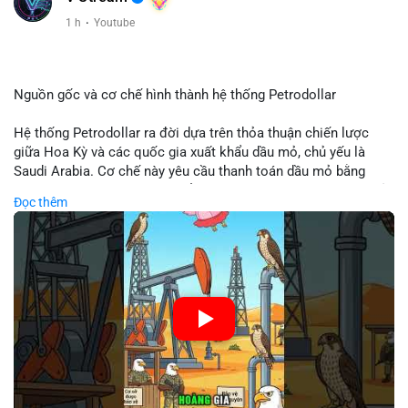
Xem chi tiết các bài viết đầy đủ tại dòng thời gian của Vlike.vn!
1 h
·
Youtube
#clarityact
#bitcoinfutures
#whalealert
#wintermutesec
#fearandgreedindex
Nguồn gốc và cơ chế hình thành hệ thống Petrodollar
Hệ thống Petrodollar ra đời dựa trên thỏa thuận chiến lược
giữa Hoa Kỳ và các quốc gia xuất khẩu dầu mỏ, chủ yếu là
Saudi Arabia. Cơ chế này yêu cầu thanh toán dầu mỏ bằng
đồng USD, tạo ra nhu cầu khổng lồ và duy trì vị thế độc tôn của
Đọc thêm
đồng tiền này trong thương mại quốc tế. Sự thống trị của
Petrodollar đóng vai trò then chốt trong việc củng cố sức
mạnh tài chính Mỹ và ảnh hưởng trực tiếp đến dòng vốn toàn
cầu.
🎥 Xem video trực tiếp tại:
Nguồn: Cú Thông Thái