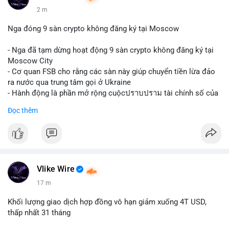
2 m
Nga đóng 9 sàn crypto không đăng ký tại Moscow
- Nga đã tạm dừng hoạt động 9 sàn crypto không đăng ký tại
Moscow City
- Cơ quan FSB cho rằng các sàn này giúp chuyển tiền lừa đảo
ra nước qua trung tâm gọi ở Ukraine
- Hành động là phần mở rộng cuộcปราบปราม tài chính số của
Nga
Đọc thêm
$btc $eth
#vlikevn
#titanbot
📰 Nguồn: Cointelegraph
Vlike Wire
17 m
Khối lượng giao dịch hợp đồng vô hạn giảm xuống 4T USD,
thấp nhất 31 tháng