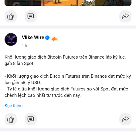
Vlike Wire
1 h
Khối lượng giao dịch Bitcoin Futures trên Binance lập kỷ lục,
gấp 8 lần Spot
- Khối lượng giao dịch Bitcoin Futures trên Binance đạt mức kỷ
lục gần 58 tỷ USD.
- Tỷ lệ giữa khối lượng giao dịch Futures so với Spot đạt mức
chênh lệch cao nhất từ trước đến nay.
- Khối lượng giao dịch Futures hiện cao gấp 8 lần so với giao
Đọc thêm
dịch Spot.
#binance
#btc
#cryptonews
#bitcoin
#futures
$btc