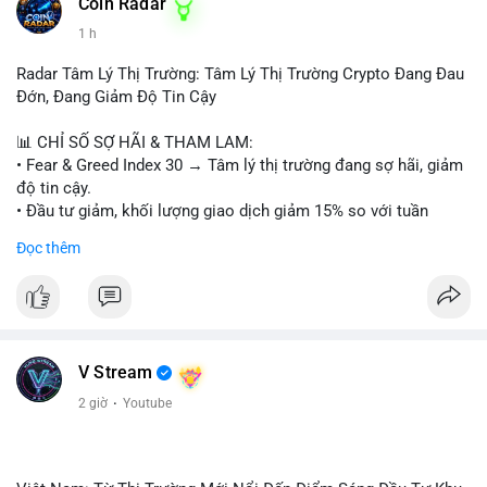
#153btc
#10triệuusd
#chuyểnvílớn
#btcmempool
Coin Radar
#áplựcbántiềmnăng
1 h
Radar Tâm Lý Thị Trường: Tâm Lý Thị Trường Crypto Đang Đau
Đớn, Đang Giảm Độ Tin Cậy
📊 CHỈ SỐ SỢ HÃI & THAM LAM:
• Fear & Greed Index 30 → Tâm lý thị trường đang sợ hãi, giảm
độ tin cậy.
• Đầu tư giảm, khối lượng giao dịch giảm 15% so với tuần
trước.
Đọc thêm
📈 XU HƯỚNG TÌM KIẾM & THẢO LUẬN:
• CoinGecko: Jimothy The Raccoon, Pudgy Penguins,
StonkBroker, Cysic, Cronos, Sui, Tutorial.
• Google Trends: chủ đề bóng đá, địa phương, không liên quan
crypto.
V Stream
• LunarCrush: Ethereum, Solana, Dogecoin, Chainlink, Litecoin,
2 giờ
·
Youtube
Tesla, UFC, Premier League, etc.
💬 DÒNG CHẢY TIN TỨC & TRUYỀN THÔNG:
• Telegram: US Senate tiến hành bỏ phiếu Clarity Act, IMF nói