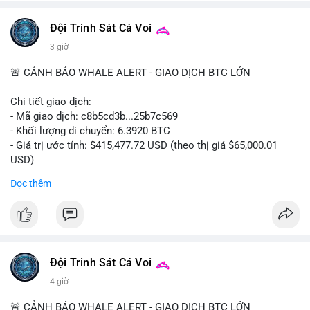
Đội Trinh Sát Cá Voi
3 giờ
🚨 CẢNH BÁO WHALE ALERT - GIAO DỊCH BTC LỚN
Chi tiết giao dịch:
- Mã giao dịch: c8b5cd3b...25b7c569
- Khối lượng di chuyển: 6.3920 BTC
- Giá trị ước tính: $415,477.72 USD (theo thị giá $65,000.01
USD)
- Thời gian: 11:19:49 2026-08-08 UTC
Đọc thêm
Nhận định phân tích: Giao dịch 6.3920 BTC trị giá hơn 415
nghìn USD được xác nhận trong mempool, mức chuyển động
trung bình lớn, chưa đủ tạo áp lực bán trực tiếp nhưng phản
ánh sự dịch chuyển dòng tiền có chủ đích. Hành vi này nhiều
khả năng là cá voi tái phân bổ tài sản giữa các ví nóng hoặc
Đội Trinh Sát Cá Voi
chuẩn bị thanh khoản cho chiến lược giao dịch ngắn hạn. Nếu
4 giờ
dòng tiền tiếp tục đổ về sàn tập trung trong 24 giờ tới, áp lực
bán có thể hình thành. Ngược lại, nếu BTC được chuyển sang
🚨 CẢNH BÁO WHALE ALERT - GIAO DỊCH BTC LỚN