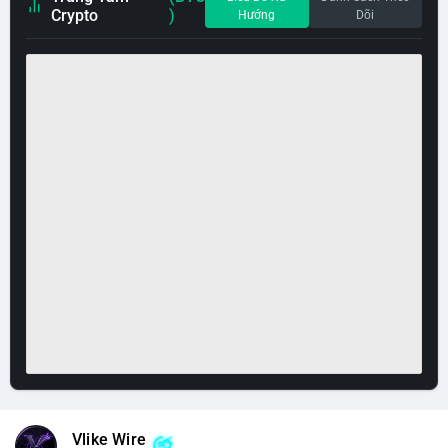
Crypto
)
Hướng
Dõi
Vlike Wire