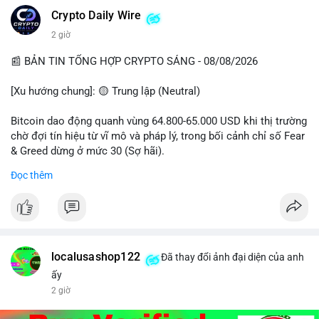
Crypto Daily Wire
2 giờ
📰 BẢN TIN TỔNG HỢP CRYPTO SÁNG - 08/08/2026
[Xu hướng chung]: 🟡 Trung lập (Neutral)
Bitcoin dao động quanh vùng 64.800-65.000 USD khi thị trường
chờ đợi tín hiệu từ vĩ mô và pháp lý, trong bối cảnh chỉ số Fear
& Greed dừng ở mức 30 (Sợ hãi).
Đọc thêm
- Thị trường & Giá cả: Chuỗi giao dịch cá voi BTC diễn ra dày
đặc, đáng chú ý nhất là lệnh chuyển 289,92 BTC trị giá 18,83
triệu USD lúc 08:19 UTC và 61,37 BTC (gần 4 triệu USD) lúc
06:19 UTC. Các lệnh này chủ yếu là tái phân bổ tài sản, chưa
tạo áp lực bán trực tiếp lên sàn.
localusashop122
Đã thay đổi ảnh đại diện của anh
- Quy định & Pháp lý: Thượng viện Mỹ mở giai đoạn đầu bình
ấy
chọn Bill Clarity Act, cần 60 phiếu để tiến tới tháng tới. IMF
2 giờ
nhận định stablecoin nội địa có thể thúc đẩy nhu cầu token
được dollar hỗ trợ. Tòa án Mỹ cho phép Bybit truy xuất tài sản