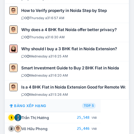
How to Verify property in Noida Step by Step
0
Thursday a31 6:57 AM
Why does a 4 BHK flat Noida offer better privacy?
0
Thursday a31 6:30 AM
Why should I buy a 3 BHK flat in Noida Extension?
0
Wednesday a31 6:25 AM
Smart Investment Guide to Buy 2 BHK Flat in Noida
0
Wednesday a31 6:20 AM
Is a 4 BHK Flat in Noida Extension Good for Remote Work?
0
Wednesday a31 5:26 AM
BẢNG XẾP HẠNG
TOP 5
Trần Thị Hương
25,548
1
VNĐ
Võ Hữu Phong
25,446
2
VNĐ