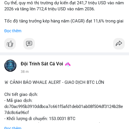
Cụ thể, quy mô thị trường dự kiến đạt 241,7 triệu USD vào năm
2026 và tăng lên 712,4 triệu USD vào năm 2036.
Tốc độ tăng trưởng kép hàng năm (CAGR) đạt 11,6% trong giai
đoạn dự báo.
Đọc thêm
Đây là cơ hội lớn cho các nhà sản xuất và nhà đầu tư trong lĩnh
vực công nghệ ô tô xanh.
#xehybrid
#côngnghệôtô
#thịtrườngtoàncầu
Đội Trinh Sát Cá Voi
38 m
🚨 CẢNH BÁO WHALE ALERT - GIAO DỊCH BTC LỚN
Chi tiết giao dịch:
- Mã giao dịch:
dc70ac995b3910ddbca7c661f5afd1deb01ab08f504df3124b28e
7dc8c6a96cf
- Khối lượng di chuyển: 153.0031 BTC
- Giá trị ước tính: $9,947,645.13 USD (theo thị giá $65,015.99
Đọc thêm