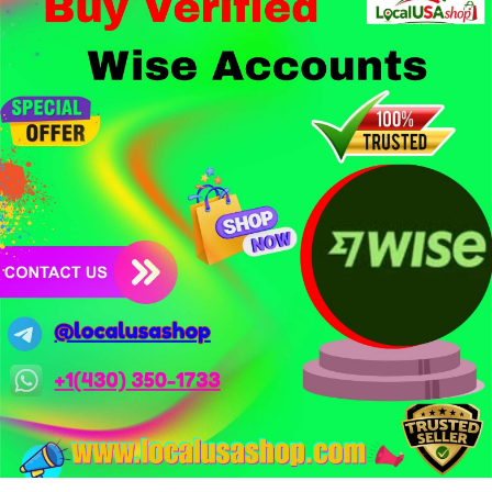
1,5 tỷ USD từ vụ hack Triều Tiên.
- Công nghệ & Bảo mật: BTCPay cảnh báo exploit mới trên
LND có thể đánh cắp thông tin đăng nhập Lightning Network,
người dùng cần cập nhật ngay. XRP Ledger đề xuất sửa đổi bảo
mật token hóa tài sản Wall Street trị giá 530 triệu USD.
Nhà đầu tư nên thận trọng với đòn bẩy cao khi Funding Rate
BTC chỉ ở mức 0.0035%. Vùng Fear hiện tại có thể là cơ hội
tích lũy dài hạn nhưng cần chờ xác nhận dòng tiền.
Xem chi tiết các bài viết đầy đủ tại dòng thời gian của Vlike.vn!
#whalealertbtc
#clarityact
#lightningexploit
#bybitlazarus
#xrpledger