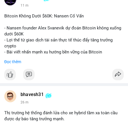
11 m
Bitcoin Không Dưới $60K: Nansen Cố Vấn
- Nansen founder Alex Svanevik dự đoán Bitcoin không xuống
dưới $60K
- Lợi thế từ giao dịch tài sản thực tế thúc đẩy tăng trưởng
crypto
- Bài viết nhấn mạnh xu hướng bền vững của Bitcoin
Đọc thêm
$btc
#btc
#vlikevn
#titanbot
📰 Nguồn: Cointelegraph
bhavesh31
26 m
Thị trường hệ thống đánh lửa cho xe hybrid tầm xa toàn cầu
được dự báo tăng trưởng mạnh.