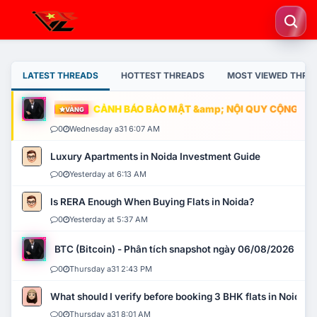
LATEST THREADS
HOTTEST THREADS
MOST VIEWED THRE
CẢNH BÁO BẢO MẬT &amp; NỘI QUY CỘNG ĐỒNG
VÀNG
0
Wednesday a31 6:07 AM
Luxury Apartments in Noida Investment Guide
0
Yesterday at 6:13 AM
Is RERA Enough When Buying Flats in Noida?
0
Yesterday at 5:37 AM
BTC (Bitcoin) - Phân tích snapshot ngày 06/08/2026
0
Thursday a31 2:43 PM
What should I verify before booking 3 BHK flats in Noida?
0
Thursday a31 8:01 AM