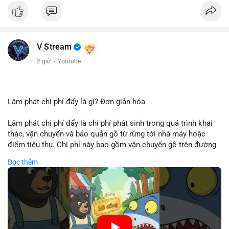
V Stream
2 giờ
·
Youtube
Lâm phát chi phí đẩy là gì? Đơn giản hóa
Lâm phát chi phí đẩy là chi phí phát sinh trong quá trình khai
thác, vận chuyển và bảo quản gỗ từ rừng tới nhà máy hoặc
điểm tiêu thụ. Chi phí này bao gồm vận chuyển gỗ trên đường
bộ, đường thủy hoặc đường ray, phụ thuộc vào khoảng cách và
Đọc thêm
điều kiện địa hình. Việc hiểu rõ chi phí đẩy giúp doanh nghiệp
lâm nghiệp tối ưu hoá chuỗi cung ứng và kiểm soát lợi nhuận.
🎥 Xem video trực tiếp tại:
Nguồn: Cú Thông Thái