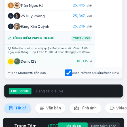
Trần Ngọc Hà
25,445
3
VNĐ
Võ Duy Phong
25,347
4
VNĐ
Đặng Kim Quỳnh
25,246
5
VNĐ
TỔNG ĐIỂM PAPER TRADE
TOP 5 · LIVE
Điểm live = số dư ví + ký quỹ + PnL chưa chốt · Chốt 12:00
ngày cuối tháng · Top 1 trên 20.000 đ nhận 30 ngày VIP Whale.
Demo123
10.115
1
đ
Hide Module
Diễn đàn
Auto-refresh (30s)
Refresh Now
Đang tải giá live...
LIVE PRICE
Tất cả
Văn bản
Hình ảnh
Video
Trung Tâm
(BTC
Biểu Đồ Xu
Danh Sách Theo