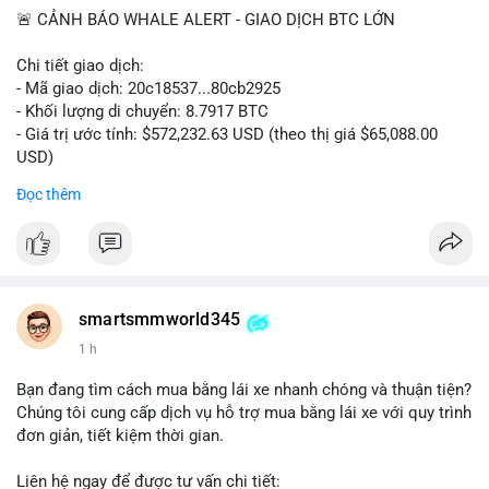
🚨 CẢNH BÁO WHALE ALERT - GIAO DỊCH BTC LỚN
Chi tiết giao dịch:
- Mã giao dịch: 20c18537...80cb2925
- Khối lượng di chuyển: 8.7917 BTC
- Giá trị ước tính: $572,232.63 USD (theo thị giá $65,088.00
USD)
- Thời gian: 16:19:57 2026-08-08 UTC
Đọc thêm
Nhận định phân tích hành vi của Cá voi dựa trên giao dịch này:
Khối lượng 8.79 BTC tương đương hơn nửa triệu USD được di
chuyển trong một giao dịch đơn lẻ cho thấy chủ thể có quy mô
tài chính lớn. Hành vi này có thể phản ánh một cá voi đang tái
cơ cấu danh mục: chuyển tài sản từ ví nóng sang ví lạnh nhằm
smartsmmworld345
tích trữ dài hạn, hoặc chuẩn bị thanh khoản để thực hiện lệnh
1 h
bán trên sàn. Nếu dòng tiền này đổ vào sàn giao dịch, áp lực
bán ngắn hạn có thể xuất hiện, gây biến động giá. Ngược lại,
Bạn đang tìm cách mua bằng lái xe nhanh chóng và thuận tiện?
nếu chuyển sang ví lạnh, tín hiệu này cho thấy niềm tin nắm giữ
Chúng tôi cung cấp dịch vụ hỗ trợ mua bằng lái xe với quy trình
của nhà đầu tư lớn vẫn còn vững chắc.
đơn giản, tiết kiệm thời gian.
Lời khuyên cho nhà đầu tư nhỏ lẻ: Theo dõi sát các giao dịch
Liên hệ ngay để được tư vấn chi tiết: