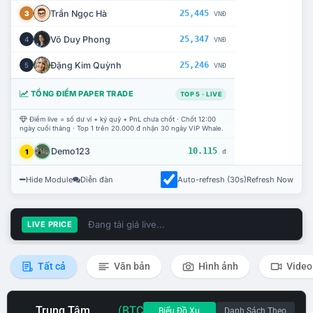
Trần Ngọc Hà
25,445
3
VNĐ
Võ Duy Phong
25,347
4
VNĐ
Đặng Kim Quỳnh
25,246
5
VNĐ
TỔNG ĐIỂM PAPER TRADE
TOP 5 · LIVE
Điểm live = số dư ví + ký quỹ + PnL chưa chốt · Chốt 12:00
ngày cuối tháng · Top 1 trên 20.000 đ nhận 30 ngày VIP Whale.
Demo123
10.115
1
đ
Hide Module
Diễn đàn
Auto-refresh (30s)
Refresh Now
Đang tải giá live...
LIVE PRICE
Tất cả
Văn bản
Hình ảnh
Video
Trung Tâm
(BTC
Biểu Đồ Xu
Danh Sách Theo