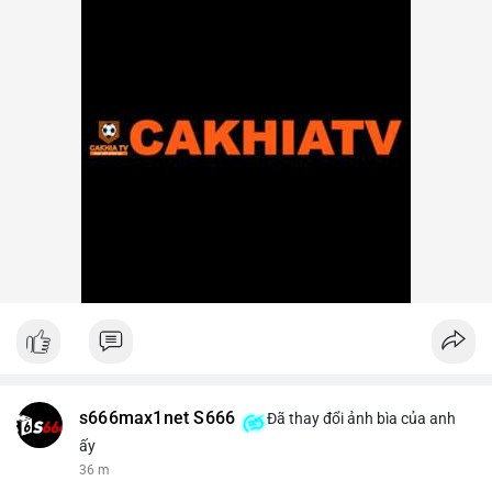
s666max1net S666
Đã thay đổi ảnh bìa của anh
ấy
36 m