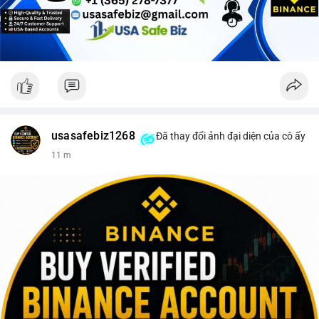
Lời khuyên cho nhà đầu tư nhỏ lẻ: Theo dõi sát điểm đến của
dòng tiền này trong 24-48 giờ tới. Nếu BTC được nạp lên sàn
giao dịch, hãy thận trọng với khả năng điều chỉnh giá và cân
nhắc chốt lời một phần. Ngược lại, nếu dòng tiền chuyển vào ví
lạnh, đây là cơ hội để xem xét gia tăng vị thế trong dài hạn.
#152dot5btc
#giaodichlon
#aplucban
#vilanh
#btcmempool
usasafebiz1268
Đã thay đổi ảnh đại diện của cô ấy
11 m