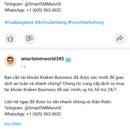
tiếp theo từ địa chỉ này để xác định điểm đến của dòng tiền.
Telegram: @SmartSMMworld
Tránh hành động theo cảm xúc; hãy dựa trên dữ liệu xác nhận
WhatsApp: +1 (605) 963-3652
và quản lý rủi ro chặt chẽ trong bối cảnh biến động có thể gia
tăng.
#muabanglaixe
#dichvulambang
#hosonhanhchong
#87917btc
#572kusd
#vilanh
#tichluydaihan
#btcmempool
smartsmmworld345
1 h
Bạn cần tài khoản Kraken Business đã được xác minh để giao
dịch an toàn và nhanh chóng? Chúng tôi cung cấp dịch vụ mua
tài khoản Kraken Business đã xác minh, uy tín, hỗ trợ 24/7.
Liên hệ ngay để được tư vấn nhanh chóng và thân thiện:
Telegram: @SmartSMMworld
WhatsApp: +1 (605) 963-3652
Đọc thêm
#buyverifiedkrakenbusinessaccounts
#krakenbusiness