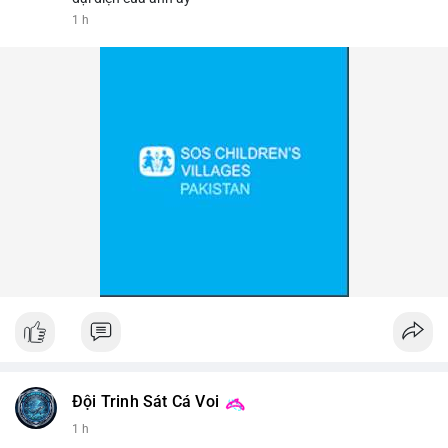
1 h
📰 Nguồn: Cointelegraph
Đội Trinh Sát Cá Voi
1 h