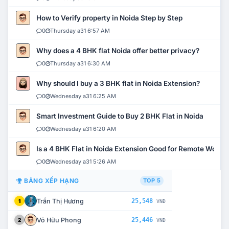
How to Verify property in Noida Step by Step
0
Thursday a31 6:57 AM
Why does a 4 BHK flat Noida offer better privacy?
0
Thursday a31 6:30 AM
Why should I buy a 3 BHK flat in Noida Extension?
0
Wednesday a31 6:25 AM
Smart Investment Guide to Buy 2 BHK Flat in Noida
0
Wednesday a31 6:20 AM
Is a 4 BHK Flat in Noida Extension Good for Remote Work?
0
Wednesday a31 5:26 AM
BẢNG XẾP HẠNG
TOP 5
Trần Thị Hương
25,548
1
VNĐ
Võ Hữu Phong
25,446
2
VNĐ