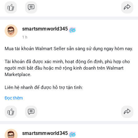
#verifiedaccounts
smartsmmworld345
1 h
Mua tài khoản Walmart Seller sẵn sàng sử dụng ngay hôm nay.
Tài khoản đã được xác minh, hoạt động ổn định, phù hợp cho
người mới bắt đầu hoặc mở rộng kinh doanh trên Walmart
Marketplace.
Liên hệ nhanh để được hỗ trợ tận tình:
Telegram: @SmartSMMworld
Đọc thêm
WhatsApp: +1 (605) 963-3652
#buywalmartselleraccounts
#walmartseller
#ecommercesolutions
smartsmmworld345