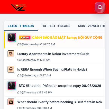
LATEST THREADS
HOTTEST THREADS
MOST VIEWED THRE
CẢNH BÁO BẢO MẬT &amp; NỘI QUY CỘNG ĐỒNG
VÀNG
0
Wednesday a31 6:07 AM
Luxury Apartments in Noida Investment Guide
0
Yesterday at 6:13 AM
Is RERA Enough When Buying Flats in Noida?
0
Yesterday at 5:37 AM
BTC (Bitcoin) - Phân tích snapshot ngày 06/08/2026
0
Thursday a31 2:43 PM
What should I verify before booking 3 BHK flats in Noida?
0
Thursday a31 8:01 AM