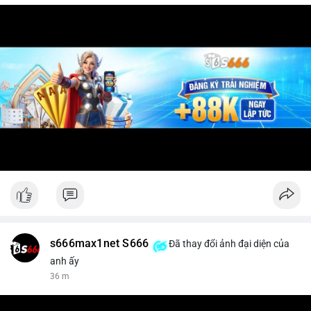
s666max1net S666
Đã thay đổi ảnh đại diện của
anh ấy
36 m