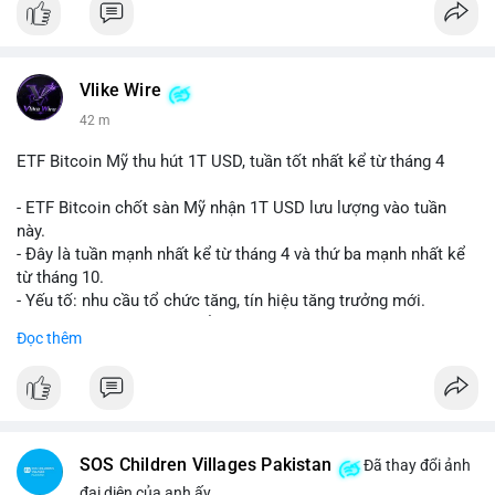
Vlike Wire
42 m
ETF Bitcoin Mỹ thu hút 1T USD, tuần tốt nhất kể từ tháng 4
- ETF Bitcoin chốt sàn Mỹ nhận 1T USD lưu lượng vào tuần
này.
- Đây là tuần mạnh nhất kể từ tháng 4 và thứ ba mạnh nhất kể
từ tháng 10.
- Yếu tố: nhu cầu tổ chức tăng, tín hiệu tăng trưởng mới.
- Tác động: giá BTC có thể tăng, thị trường ETF tiếp tục hấp
Đọc thêm
dẫn.
#binancesquare
#cryptonews
#btc
$btc
SOS Children Villages Pakistan
Đã thay đổi ảnh
#vlikevn
#titanbot
đại diện của anh ấy