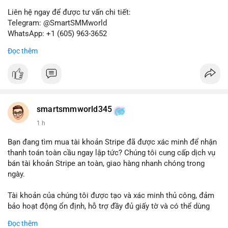
Liên hệ ngay để được tư vấn chi tiết:
Telegram: @SmartSMMworld
WhatsApp: +1 (605) 963-3652
Đọc thêm
Lưu ý: Việc mua bán tài khoản có thể vi phạm điều khoản dịch
vụ của Wise. Hãy cân nhắc kỹ trước khi quyết định.
#wise
#transferwise
#taikhoanxacminh
#dichvutaichinh
smartsmmworld345
1 h
Bạn đang tìm mua tài khoản Stripe đã được xác minh để nhận
thanh toán toàn cầu ngay lập tức? Chúng tôi cung cấp dịch vụ
bán tài khoản Stripe an toàn, giao hàng nhanh chóng trong
ngày.
Tài khoản của chúng tôi được tạo và xác minh thủ công, đảm
bảo hoạt động ổn định, hỗ trợ đầy đủ giấy tờ và có thể dùng
ngay cho doanh nghiệp của bạn.
Đọc thêm