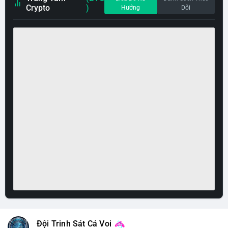
Crypto
)
Hướng
Dõi
Đội Trinh Sát Cá Voi