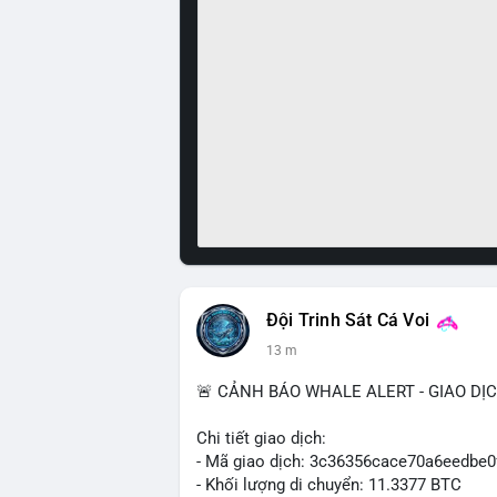
Đội Trinh Sát Cá Voi
13 m
🚨 CẢNH BÁO WHALE ALERT - GIAO DỊ
Chi tiết giao dịch:
- Mã giao dịch: 3c36356cace70a6eedb
- Khối lượng di chuyển: 11.3377 BTC