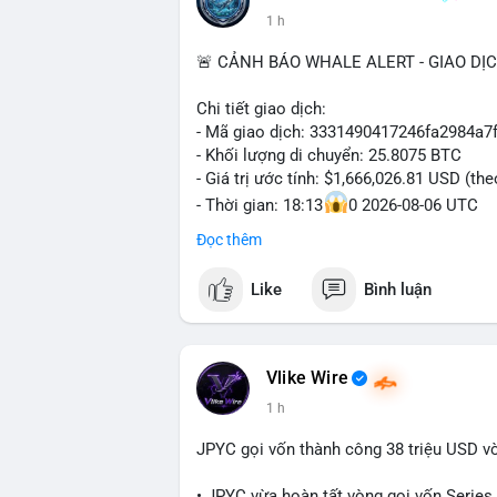
1 h
🚨 CẢNH BÁO WHALE ALERT - GIAO DỊ
Chi tiết giao dịch:
- Mã giao dịch: 3331490417246fa2984a
- Khối lượng di chuyển: 25.8075 BTC
- Giá trị ước tính: $1,666,026.81 USD (th
- Thời gian: 18:13
0 2026-08-06 UTC
Đọc thêm
Nhận định phân tích hành vi của Cá voi d
Khối lượng 25.8 BTC trị giá hơn 1.66 tri
Like
Bình luận
cho thấy dấu hiệu của một tổ chức hoặc 
thể là bước khởi đầu cho việc phân bổ l
trước một biến động giá lớn. Nếu dòng ti
hạn có thể gia tăng. Ngược lại, nếu chuyể
Vlike Wire
niềm tin cho thị trường. Mức giá $64,556
1 h
đáng chú ý, vì cá voi thường hành động t
JPYC gọi vốn thành công 38 triệu USD v
Lời khuyên ngắn gọn cho nhà đầu tư nhỏ 
Nhà đầu tư nên theo dõi sát dòng tiền ti
• JPYC vừa hoàn tất vòng gọi vốn Series B