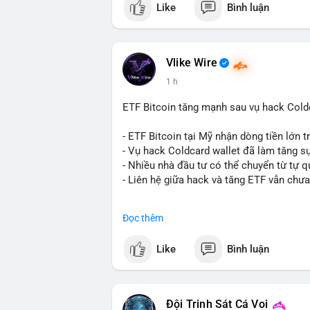
Like
Bình luận
dụng giá trị giảm để bù đắp biến động.
- Cơ quan quản lý Hồng Kông bắt đầu cấ
ngặt.
- Tòa án Nga công nhận crypto là tài sản p
Vlike Wire
dân sự.
1 h
- Trump hy vọng ký luật cơ cấu thị trườn
- Saga’s EVM blockchain ngừng hoạt độn
ETF Bitcoin tăng mạnh sau vụ hack Coldc
Ethereum.
- Steak ’n Shake triển khai chương trình
- ETF Bitcoin tại Mỹ nhận dòng tiền lớn 
lương bằng BTC.
- Vụ hack Coldcard wallet đã làm tăng s
- Nhiều nhà đầu tư có thể chuyển từ tự q
#binancesquare
#cryptonews
#btc
#eth
- Liên hệ giữa hack và tăng ETF vẫn chưa
$btc $eth $sol $xrp $cc $sky $sand $skr
#binancesquare
#cryptonews
#btc
#etf
Đọc thêm
#vlikevn
#titanbot
$btc
Like
Bình luận
📰 Nguồn: Decrypt
#vlikevn
#titanbot
📰 Nguồn: Cointelegraph
Đội Trinh Sát Cá Voi