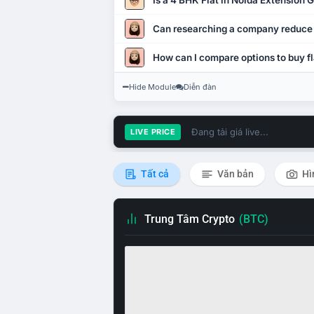
Is a 4 BHK Flat in Noida Extension
Can researching a company reduce
How can I compare options to buy fl
Hide Module
Diễn đàn
Đang tải giá live...
LIVE PRICE
Tất cả
Văn bản
Hì
Trung Tâm Crypto
(BTC)