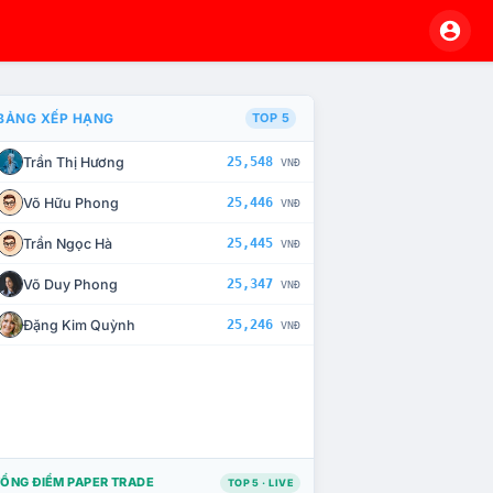
BẢNG XẾP HẠNG
TOP 5
Trần Thị Hương
25,548
VNĐ
À CHẾ TÀI XỬ LÝ VI PHẠM
Võ Hữu Phong
25,446
VNĐ
Trần Ngọc Hà
25,445
VNĐ
Võ Duy Phong
25,347
VNĐ
Đặng Kim Quỳnh
25,246
VNĐ
ỔNG ĐIỂM PAPER TRADE
TOP 5 · LIVE