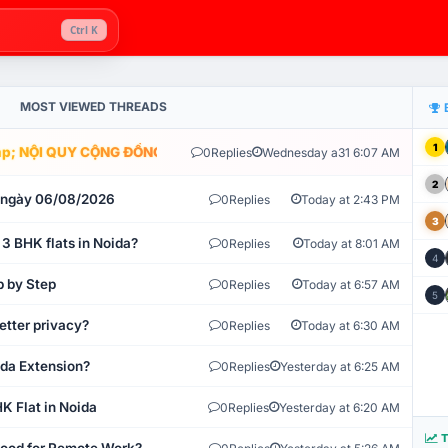
Ctrl K
MOST VIEWED THREADS
1
; NỘI QUY CỘNG ĐỒNG VLIKE.VN: HỆ THỐNG GIÁM SÁT TỰ ĐỘNG V
0
Replies
Wednesday a31 6:07 AM
2
t ngày 06/08/2026
0
Replies
Today at 2:43 PM
3
 3 BHK flats in Noida?
0
Replies
Today at 8:01 AM
4
p by Step
0
Replies
Today at 6:57 AM
5
etter privacy?
0
Replies
Today at 6:30 AM
ida Extension?
0
Replies
Yesterday at 6:25 AM
K Flat in Noida
0
Replies
Yesterday at 6:20 AM
T