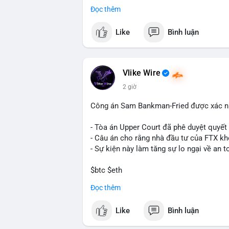
Cash Cat (CASHCAT), Bitcoin (BTC), Sui
Đọc thêm
Trends Việt Nam, từ khóa như 'con riêng'
nhiều, có thể phản ánh sự quan tâm đến 
Like
Bình luận
💬 DÒNG CHẢY TIN TỨC & TRUYỀN THÔNG:
vào chiến lược trading, lệnh kẹp, và cập 
Telegram, tin tức nổi bật bao gồm việc 
Vlike Wire
Bitcoin miners chuyển hướng AI. Các tin
2 giờ
trường.
Công án Sam Bankman-Fried được xác nh
💡 NHẬN ĐỊNH & KHUYẾN NGHỊ: Tâm lý thị
nhưng có dấu hiệu tích cực từ các coin l
- Tòa án Upper Court đã phê duyệt quyế
tập trung vào cơ hội an toàn và theo dõi 
- Câu án cho rằng nhà đầu tư của FTX k
- Sự kiện này làm tăng sự lo ngại về an t
📊 Nguồn: Radar Tâm Lý Thị Trường
$btc $eth
Đọc thêm
#vlikevn
#titanbot
Like
Bình luận
📰 Nguồn: Cointelegraph