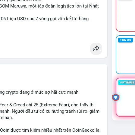
tiền trước khi đưa ra quyết định vào lệnh, đồng
-COM Maruwa, một tập đoàn logistics lớn tại Nhật
rị rủi ro trong bối cảnh thanh khoản mỏng.
06 triệu USD sau 7 vòng gọi vốn kể từ tháng
ngcu64556
#whalebtc
#theodoidongtien
kchain
TON #9
OPTIMUS 
ường crypto đang ở mức sợ hãi cực mạnh
ar & Greed chỉ 25 (Extreme Fear), cho thấy thị
mạnh. Người đầu tư có xu hướng tránh rủi ro, giảm
ominan.
in được tìm kiếm nhiều nhất trên CoinGecko là