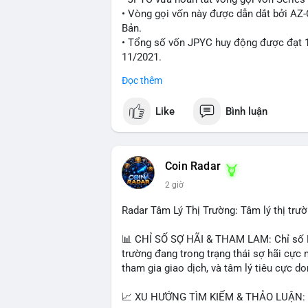
xúc; hãy chờ xác nhận hướng đi của dòng 
• Vòng gọi vốn này được dẫn dắt bởi AZ
thời đặt lệnh dừng lỗ chặt chẽ để quản t
Bản.
• Tổng số vốn JPYC huy động được đạt 1
#25dot8btc
#dichuyen1_66trieuusd
#kha
11/2021.
Đọc thêm
#jpyc
#cryptonews
#web3
#japan
#bloc
Like
Bình luận
$btc $eth
#vlikevn
#titanbot
Coin Radar
📰 Nguồn: CoinDesk
2 giờ
Radar Tâm Lý Thị Trường: Tâm lý thị tr
📊 CHỈ SỐ SỢ HÃI & THAM LAM: Chỉ số Fe
trường đang trong trạng thái sợ hãi cực 
tham gia giao dịch, và tâm lý tiêu cực d
📈 XU HƯỚNG TÌM KIẾM & THẢO LUẬN: Co