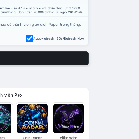
ểm live = số dư ví + ký quỹ + PnL chưa chốt · Chốt 12:00
 cuối tháng · Top 1 trên 20.000 đ nhận 30 ngày VIP Whale.
hưa có thành viên giao dịch Paper trong tháng.
Auto-refresh (30s)
Refresh Now
h viên Pro
eam
Coin Radar
Vlike Wire