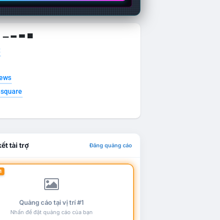
g ▁ ▂ ▃ ▄
t
news
esquare
ết tài trợ
Đăng quảng cáo
1
Quảng cáo tại vị trí #1
Nhấn để đặt quảng cáo của bạn