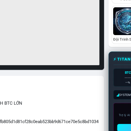
⚡ TITA
BTC
----
--%
SYSTEM:
CH BTC LỚN
Trợ lý A
e0fb805d1d81cf28c0eab523bb9d671ce70e5c8bd1034