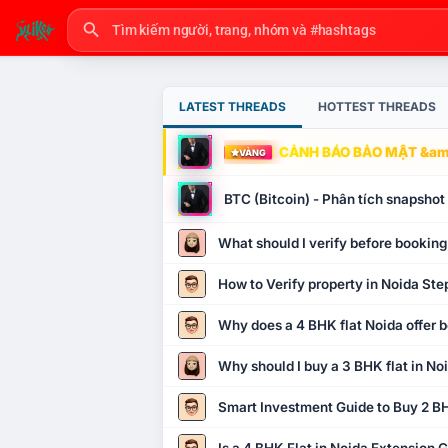
LATEST THREADS
HOTTEST THREADS
CẢNH BÁO BẢO MẬT &amp
VÀNG
BTC (Bitcoin) - Phân tích snapsho
What should I verify before booking
How to Verify property in Noida Ste
Why does a 4 BHK flat Noida offer b
Why should I buy a 3 BHK flat in No
Smart Investment Guide to Buy 2 BH