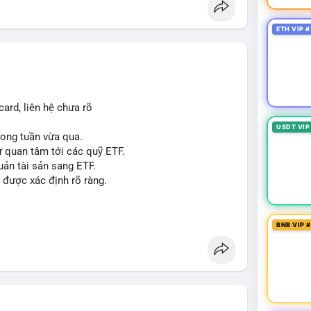
p giấy phép stablecoin theo khung mới nghiêm
ETH VIP #
háp lý, thiết lập tiền lệ cho các vụ án hình sự và
g crypto sớm, dù vẫn còn rào cản pháp lý.
g sau vụ hack 7 M$, tiền trộm được chuyển sang
ard, liên hệ chưa rõ
 thưởng Bitcoin cho nhân viên, cho phép nhận phần
USDT VIP
trong tuần vừa qua.
ự quan tâm tới các quỹ ETF.
uản tài sản sang ETF.
#sol
#xrp
#cc
#sky
#sand
#skr
#dvt
 được xác định rõ ràng.
 $dvt
BNB VIP 