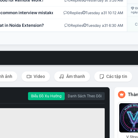
 Good for Remote Work?
0
Replies
Yesterday at 5:26 AM
Đi
 common interview mistakes?
0
Replies
Tuesday a31 10:12 AM
ngày
C
at in Noida Extension?
0
Replies
Tuesday a31 6:30 AM
nh ảnh
Video
Âm thanh
Các tập tin
Thàn
Biểu Đồ Xu Hướng
Danh Sách Theo Dõi
V Str