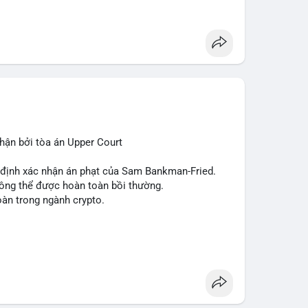
 (SUI), Pudgy Penguins (PENGU). Trên Google
, 'phạm nhật minh anh' và 'tô lâm' được nhắc đến
các chủ đề không liên quan trực tiếp đến crypto.
 Các bài đăng trên Binance Square tập trung
nhật về sự kiện như 'Lãi lỗ chưa ghi nhận'. Trên
Tether mở rộng vào Saudi Arabia và báo cáo về
 tức quốc tế cũng nhấn mạnh sự động chảy của thị
ận bởi tòa án Upper Court
 trường hiện tại rất tiêu cực do sợ hãi cao,
ớn như Bitcoin và Sui. Người đầu tư cần cẩn trọng,
t định xác nhận án phạt của Sam Bankman-Fried.
xu hướng từ các nguồn tin uy tín.
hông thể được hoàn toàn bồi thường.
oàn trong ngành crypto.