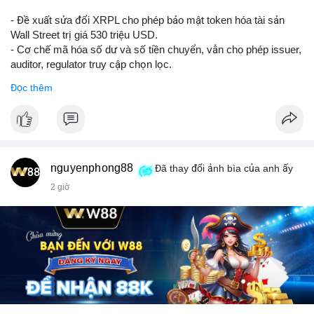
- Đề xuất sửa đổi XRPL cho phép bảo mật token hóa tài sản
Wall Street trị giá 530 triệu USD.
- Cơ chế mã hóa số dư và số tiền chuyển, vẫn cho phép issuer,
auditor, regulator truy cập chọn lọc.
- Mục tiêu: tăng tính riêng tư, tuân thủ quy định, bảo vệ dữ liệu
Đọc thêm
tài chính.
- Đề xuất đang được xem xét bởi cộng đồng XRPL và các tổ
chức tài chính.
#binancesquare
#cryptonews
#xrp
nguyenphong88
Đã thay đổi ảnh bìa của anh ấy
$xrp
2 giờ
#vlikevn
#titanbot
📰 Nguồn: CoinDesk