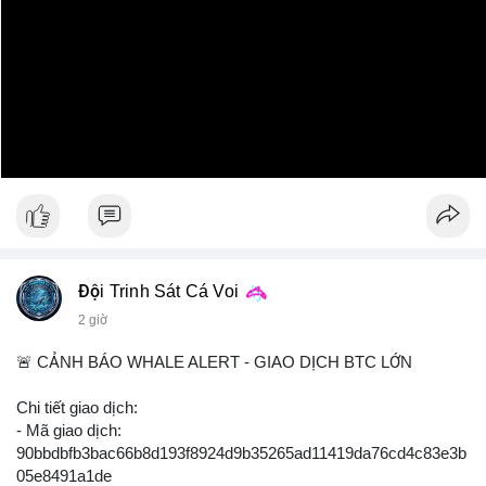
Đội Trinh Sát Cá Voi
2 giờ
🚨 CẢNH BÁO WHALE ALERT - GIAO DỊCH BTC LỚN
Chi tiết giao dịch:
- Mã giao dịch:
90bbdbfb3bac66b8d193f8924d9b35265ad11419da76cd4c83e3b
05e8491a1de