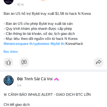
42 m
Bàn án US hỗ trợ Bybit truy xuất $1.5B từ hack N Korea
- Bàn án US cho phép Bybit truy xuất tài sản
- Quy trình khám phá nhanh được cấp phép
- Cần thông tin tài khoản, số dư, lịch giao dịch
- Mục tiêu: theo dõi nguồn vốn từ hack N Korea
#binancesquare
#cryptonews
#bybit
#n
KoreaHack
Đọc thêm
$btc $eth
#vlikevn
#titanbot
📰 Nguồn: Cointelegraph
Đội Trinh Sát Cá Voi
1 h
🚨 CẢNH BÁO WHALE ALERT - GIAO DỊCH BTC LỚN
Chi tiết giao dịch: