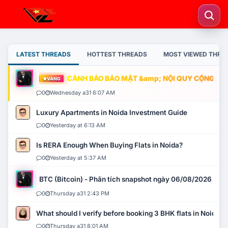
LATEST THREADS
HOTTEST THREADS
MOST VIEWED THRE
CẢNH BÁO BẢO MẬT &amp; NỘI QUY CỘNG ĐỒNG
VÀNG
0
Wednesday a31 6:07 AM
Luxury Apartments in Noida Investment Guide
0
Yesterday at 6:13 AM
Is RERA Enough When Buying Flats in Noida?
0
Yesterday at 5:37 AM
BTC (Bitcoin) - Phân tích snapshot ngày 06/08/2026
0
Thursday a31 2:43 PM
What should I verify before booking 3 BHK flats in Noida?
0
Thursday a31 8:01 AM