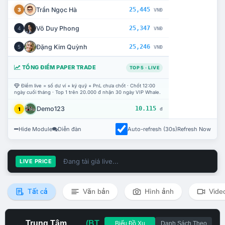
Trần Ngọc Hà
25,445
3
VNĐ
Võ Duy Phong
25,347
4
VNĐ
Đặng Kim Quỳnh
25,246
5
VNĐ
TỔNG ĐIỂM PAPER TRADE
TOP 5 · LIVE
Điểm live = số dư ví + ký quỹ + PnL chưa chốt · Chốt 12:00
ngày cuối tháng · Top 1 trên 20.000 đ nhận 30 ngày VIP Whale.
Demo123
10.115
1
đ
Hide Module
Diễn đàn
Auto-refresh (30s)
Refresh Now
Đang tải giá live...
LIVE PRICE
Tất cả
Văn bản
Hình ảnh
Vide
Trung Tâm
(BT
Biểu Đồ Xu
Danh Sách Theo