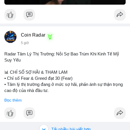
hơn. Nếu BTC giữ được vùng hỗ trợ hiện tại và Fear & Greed
Index phục hồi lên trên 40, có thể xem xét mua dần. Ngược lại,
nếu phá vỡ hỗ trợ, nên cắt lỗ sớm.
#vlikemarketindex42
#fearindex30
#fundingratethap
#phigiadathap
#tvlondinh
Coin Radar
5 giờ
Radar Tâm Lý Thị Trường: Nỗi Sợ Bao Trùm Khi Kinh Tế Mỹ
Suy Yếu
📊 CHỈ SỐ SỢ HÃI & THAM LAM
• Chỉ số Fear & Greed đạt 30 (Fear)
• Tâm lý thị trường đang ở mức sợ hãi, phản ánh sự thận trọng
cao độ của nhà đầu tư.
Đọc thêm
📈 XU HƯỚNG TÌM KIẾM & THẢO LUẬN
• CoinGecko Trending: PONS, PENGU, ONDO, WKC, HEI,
CASHCAT, CRO.
• LunarCrush Trending: Ethereum, Solana, Dogecoin, Polkadot,
Chainlink, Litecoin.
Tải nhiều bài viết hơn