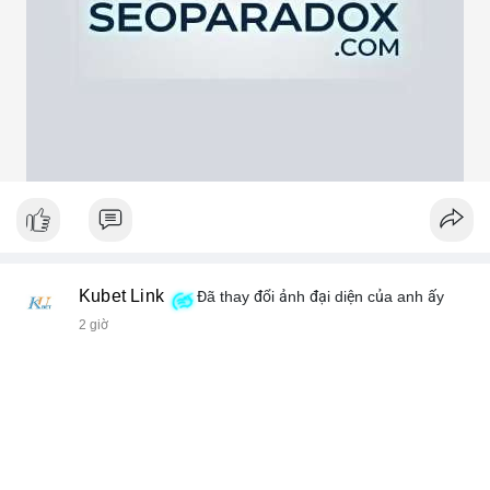
theo cảm xúc, hãy đặt lệnh dựa trên vùng hỗ trợ và kháng cự rõ
ràng.
#21dot71btc
#mempoolbtc
#chuyentiencavoi
#aplucban
#biendonggia
Kubet Link
Đã thay đổi ảnh đại diện của anh ấy
2 giờ