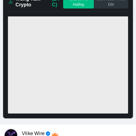
Crypto
C)
Hướng
Dõi
Vlike Wire