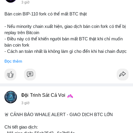
3 giờ
Bán coin BIP-110 fork có thể mất BTC thật
- Nếu minority chain xuất hiện, giao dịch bán coin fork có thể bị
replay trên Bitcoin
- Điều này có thể khiến người bán mất BTC thật khi chỉ muốn
bán coin fork
- Cách an toàn nhất là không làm gì cho đến khi hai chain được
tách riêng
Đọc thêm
-
#binancesquare
#cryptonews
#btc
#bip110
$btc
#vlikevn
#titanbot
Đội Trinh Sát Cá Voi
📰 Nguồn: CoinDesk
3 giờ
🚨 CẢNH BÁO WHALE ALERT - GIAO DỊCH BTC LỚN
Chi tiết giao dịch: