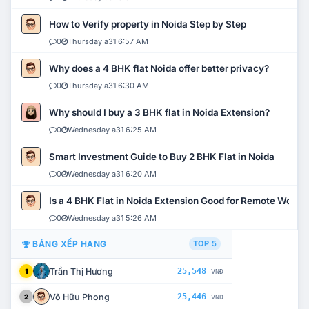
How to Verify property in Noida Step by Step
0
Thursday a31 6:57 AM
Why does a 4 BHK flat Noida offer better privacy?
0
Thursday a31 6:30 AM
Why should I buy a 3 BHK flat in Noida Extension?
0
Wednesday a31 6:25 AM
Smart Investment Guide to Buy 2 BHK Flat in Noida
0
Wednesday a31 6:20 AM
Is a 4 BHK Flat in Noida Extension Good for Remote Work?
0
Wednesday a31 5:26 AM
BẢNG XẾP HẠNG
TOP 5
Trần Thị Hương
25,548
1
VNĐ
Võ Hữu Phong
25,446
2
VNĐ