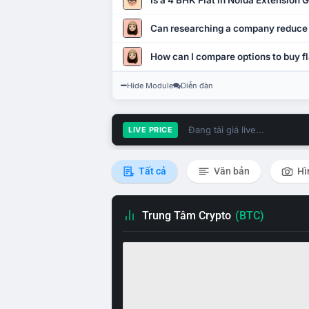
Is a 4 BHK Flat in Noida Extension
Can researching a company reduce
How can I compare options to buy fl
Hide Module
Diễn đàn
Đang tải giá live...
LIVE PRICE
Tất cả
Văn bản
Hì
Trung Tâm Crypto
(BTC)