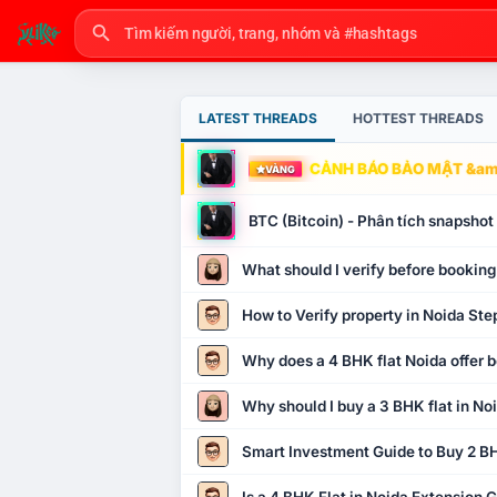
LATEST THREADS
HOTTEST THREADS
CẢNH BÁO BẢO MẬT &amp
VÀNG
BTC (Bitcoin) - Phân tích snapsho
What should I verify before booking
How to Verify property in Noida Ste
Why does a 4 BHK flat Noida offer b
Why should I buy a 3 BHK flat in No
Smart Investment Guide to Buy 2 BH