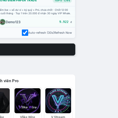
ỔNG ĐIỂM PAPER TRADE
TOP 5 · LIVE
ểm live = số dư ví + ký quỹ + PnL chưa chốt · Chốt 12:00
 cuối tháng · Top 1 trên 20.000 đ nhận 30 ngày VIP Whale.
Demo123
9.922
đ
Auto-refresh (30s)
Refresh Now
h viên Pro
ike
Vlike Wire
V Stream