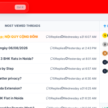
Ctrl K
MOST VIEWED THREADS
1
; NỘI QUY CỘNG ĐỒNG VLIKE.VN: HỆ THỐNG GIÁM SÁT TỰ ĐỘNG V
0
Replies
Wednesday a31 6:07 AM
2
t ngày 06/08/2026
0
Replies
Yesterday at 2:43 PM
3
 3 BHK flats in Noida?
0
Replies
Yesterday at 8:01 AM
4
p by Step
0
Replies
Yesterday at 6:57 AM
5
etter privacy?
0
Replies
Yesterday at 6:30 AM
ida Extension?
0
Replies
Wednesday a31 6:25 AM
K Flat in Noida
0
Replies
Wednesday a31 6:20 AM