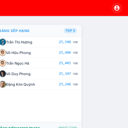
BẢNG XẾP HẠNG
TOP 5
Trần Thị Hương
25,548
VNĐ
À CHẾ TÀI XỬ LÝ VI PHẠM
Võ Hữu Phong
25,446
VNĐ
Trần Ngọc Hà
25,445
VNĐ
Võ Duy Phong
25,347
VNĐ
Đặng Kim Quỳnh
25,246
VNĐ