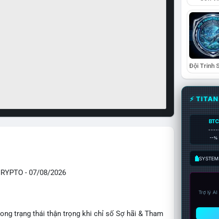
⚡ TITA
BTC
----
--%
SYSTEM:
YPTO - 07/08/2026
Trợ lý A
ong trạng thái thận trọng khi chỉ số Sợ hãi & Tham