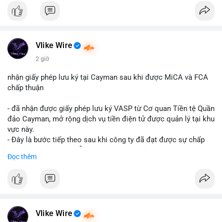
- Cập nhật nhanh các thay đổi pháp lý, rủi ro và cơ hội đầu tư
trong lĩnh vực blockchain.
#binancesquare
#cryptonews
#regulation
#europe
#us
Vlike Wire
$btc $eth
2 giờ
#vlikevn
#titanbot
nhận giấy phép lưu ký tại Cayman sau khi được MiCA và FCA
chấp thuận
📰 Nguồn: CoinDesk
- đã nhận được giấy phép lưu ký VASP từ Cơ quan Tiền tệ Quần
đảo Cayman, mở rộng dịch vụ tiền điện tử được quản lý tại khu
vực này.
- Đây là bước tiếp theo sau khi công ty đã đạt được sự chấp
thuận từ MiCA (Châu Âu) và FCA (Anh), củng cố vị thế tuân thủ
Đọc thêm
quy định toàn cầu.
- Giấy phép này cho phép cung cấp dịch vụ lưu ký tài sản số
một cách hợp pháp tại Cayman, thu hút thêm khách hàng tổ
chức.
- Động thái này phản ánh xu hướng các sàn giao dịch và nền
tảng tiền điện tử tăng cường tuân thủ pháp lý để mở rộng hoạt
Vlike Wire