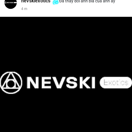
nevskiexotics
Đã thay đổi ảnh bìa của anh ấy
4 m