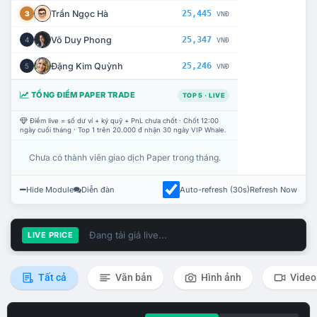
Trần Ngọc Hà
25,445
3
VNĐ
Võ Duy Phong
25,347
4
VNĐ
Đặng Kim Quỳnh
25,246
5
VNĐ
TỔNG ĐIỂM PAPER TRADE
TOP 5 · LIVE
Điểm live = số dư ví + ký quỹ + PnL chưa chốt · Chốt 12:00
ngày cuối tháng · Top 1 trên 20.000 đ nhận 30 ngày VIP Whale.
Chưa có thành viên giao dịch Paper trong tháng.
Hide Module
Diễn đàn
Auto-refresh (30s)
Refresh Now
Đang tải giá live...
LIVE PRICE
Tất cả
Văn bản
Hình ảnh
Video