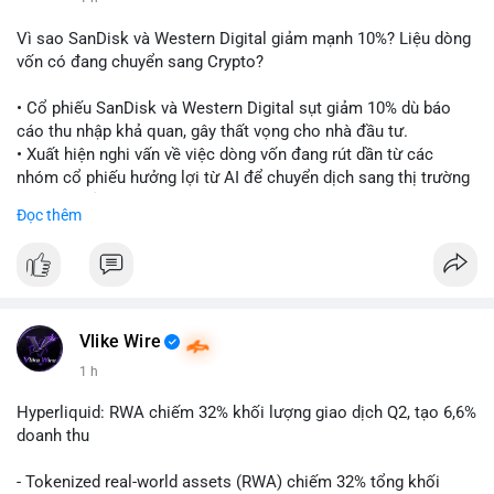
Vì sao SanDisk và Western Digital giảm mạnh 10%? Liệu dòng
vốn có đang chuyển sang Crypto?
• Cổ phiếu SanDisk và Western Digital sụt giảm 10% dù báo
cáo thu nhập khả quan, gây thất vọng cho nhà đầu tư.
• Xuất hiện nghi vấn về việc dòng vốn đang rút dần từ các
nhóm cổ phiếu hưởng lợi từ AI để chuyển dịch sang thị trường
tiền điện tử.
Đọc thêm
• Diễn biến này có thể là tín hiệu cho thấy sự luân chuyển dòng
tiền giữa các nhóm tài sản công nghệ và crypto.
#binancesquare
#cryptonews
#marketanalysis
#ai
#investing
$btc $eth
Vlike Wire
1 h
#vlikevn
#titanbot
Hyperliquid: RWA chiếm 32% khối lượng giao dịch Q2, tạo 6,6%
📰 Nguồn: CoinDesk
doanh thu
- Tokenized real-world assets (RWA) chiếm 32% tổng khối