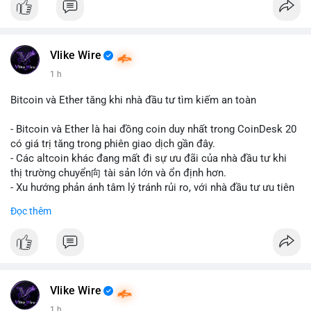
#binancesquare
#cryptonews
#usdt
#tether
#tokenization
#realestate
#saudiarabia
#blockchain
Vlike Wire
$usdt
1 h
#vlikevn
#titanbot
Bitcoin và Ether tăng khi nhà đầu tư tìm kiếm an toàn
📰 Nguồn: CoinDesk
- Bitcoin và Ether là hai đồng coin duy nhất trong CoinDesk 20
có giá trị tăng trong phiên giao dịch gần đây.
- Các altcoin khác đang mất đi sự ưu đãi của nhà đầu tư khi
thị trường chuyển向 tài sản lớn và ổn định hơn.
- Xu hướng phản ánh tâm lý tránh rủi ro, với nhà đầu tư ưu tiên
các token có vốn hóa thị trường lớn nhất.
Đọc thêm
$btc
#btc
$eth
#eth
#vlikevn
#titanbot
📰 Nguồn: CoinDesk
Vlike Wire
1 h