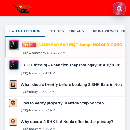
LATEST THREADS
HOTTEST THREADS
MOST VIEWED THRE
CẢNH BÁO BẢO MẬT &amp; NỘI QUY CỘNG ĐỒNG
VÀNG
0
Wednesday a31 6:07 AM
BTC (Bitcoin) - Phân tích snapshot ngày 06/08/2026
0
Today at 2:43 PM
What should I verify before booking 3 BHK flats in Noida?
0
Today at 8:01 AM
How to Verify property in Noida Step by Step
0
Today at 6:57 AM
Why does a 4 BHK flat Noida offer better privacy?
0
Today at 6:30 AM