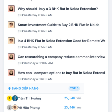
Why should I buy a 3 BHK flat in Noida Extension?
0
Yesterday at 6:25 AM
Smart Investment Guide to Buy 2 BHK Flat in Noida
0
Yesterday at 6:20 AM
Is a 4 BHK Flat in Noida Extension Good for Remote Work?
0
Yesterday at 5:26 AM
Can researching a company reduce common interview mi
0
Tuesday a31 10:12 AM
How can I compare options to buy flat in Noida Extension?
0
Tuesday a31 6:30 AM
BẢNG XẾP HẠNG
TOP 5
Trần Thị Hương
25,548
1
VNĐ
Võ Hữu Phong
25,446
2
VNĐ