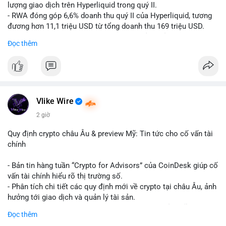
lượng giao dịch trên Hyperliquid trong quý II.
- RWA đóng góp 6,6% doanh thu quý II của Hyperliquid, tương
đương hơn 11,1 triệu USD từ tổng doanh thu 169 triệu USD.
- Đây là dấu hiệu mạnh mẽ về sự tăng trưởng của thị trường tài
Đọc thêm
sản hóa thực tế trên sàn giao dịch phi tập trung.
#binancesquare
#cryptonews
#hyperliquid
#rwa
#defi
$btc $eth
Vlike Wire
#vlikevn
#titanbot
2 giờ
📰 Nguồn: Cointelegraph
Quy định crypto châu Âu & preview Mỹ: Tin tức cho cố vấn tài
chính
- Bản tin hàng tuần “Crypto for Advisors” của CoinDesk giúp cố
vấn tài chính hiểu rõ thị trường số.
- Phân tích chi tiết các quy định mới về crypto tại châu Âu, ảnh
hưởng tới giao dịch và quản lý tài sản.
- Đánh giá các xu hướng và dự báo chính sách của Mỹ, giúp
Đọc thêm
nhà đầu tư chuẩn bị chiến lược.