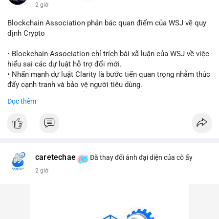
động.
2 giờ
#binancesquare
#cryptonews
#blockchain
#regulation
Blockchain Association phản bác quan điểm của WSJ về quy
#custody
định Crypto
$btc $eth
• Blockchain Association chỉ trích bài xã luận của WSJ về việc
hiểu sai các dự luật hỗ trợ đổi mới.
#vlikevn
#titanbot
• Nhấn mạnh dự luật Clarity là bước tiến quan trọng nhằm thúc
đẩy cạnh tranh và bảo vệ người tiêu dùng.
📰 Nguồn: Cointelegraph
• Phản đối các quan điểm kìm hãm sự đổi mới trong lĩnh vực
Đọc thêm
tài sản số.
#blockchain
#cryptonews
#regulation
#binancesquare
$btc $eth
caretechae
Đã thay đổi ảnh đại diện của cô ấy
#vlikevn
#titanbot
2 giờ
📰 Nguồn: CoinDesk