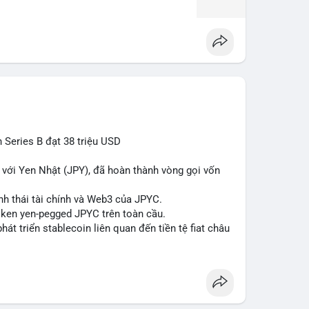
 Series B đạt 38 triệu USD
 với Yen Nhật (JPY), đã hoàn thành vòng gọi vốn
h thái tài chính và Web3 của JPYC.
token yen-pegged JPYC trên toàn cầu.
hát triển stablecoin liên quan đến tiền tệ fiat châu
blecoin
#web3
#defi