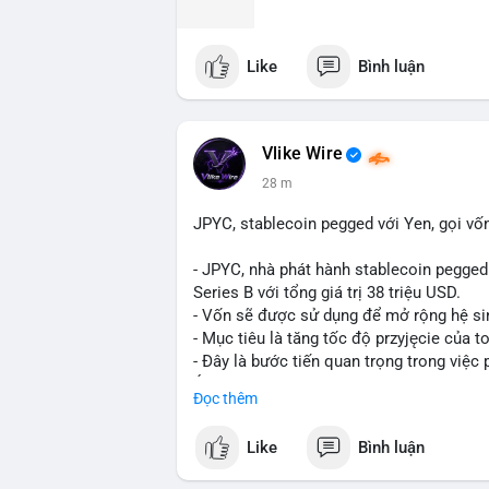
Like
Bình luận
Vlike Wire
28 m
JPYC, stablecoin pegged với Yen, gọi vốn
- JPYC, nhà phát hành stablecoin pegged
Series B với tổng giá trị 38 triệu USD.
- Vốn sẽ được sử dụng để mở rộng hệ sin
- Mục tiêu là tăng tốc độ przyjęcie của 
- Đây là bước tiến quan trọng trong việc p
Á trong ngành Web3.
Đọc thêm
#binancesquare
#cryptonews
#jpyc
#sta
Like
Bình luận
$jpyc