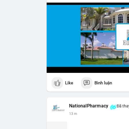
Like
Bình luận
NationalPharmacy
Đã thay
13 m