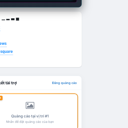
g ▁ ▂ ▃ ▄
t
news
esquare
ết tài trợ
Đăng quảng cáo
1
Quảng cáo tại vị trí #1
Nhấn để đặt quảng cáo của bạn