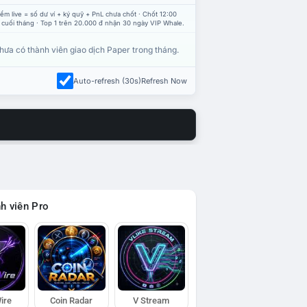
ểm live = số dư ví + ký quỹ + PnL chưa chốt · Chốt 12:00
 cuối tháng · Top 1 trên 20.000 đ nhận 30 ngày VIP Whale.
hưa có thành viên giao dịch Paper trong tháng.
Auto-refresh (30s)
Refresh Now
h viên Pro
ire
Coin Radar
V Stream