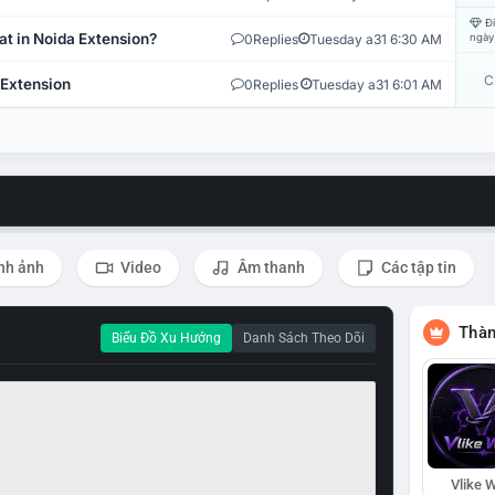
Đi
at in Noida Extension?
0
Replies
Tuesday a31 6:30 AM
ngày
C
 Extension
0
Replies
Tuesday a31 6:01 AM
nh ảnh
Video
Âm thanh
Các tập tin
Thàn
Biểu Đồ Xu Hướng
Danh Sách Theo Dõi
Vlike W