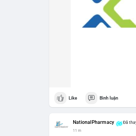
Like
Bình luận
NationalPharmacy
Đã thay
11 m