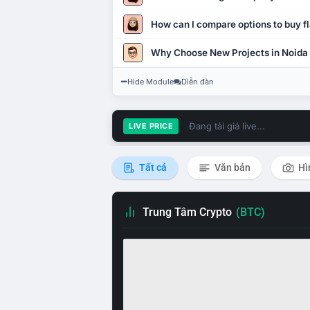
How can I compare options to buy fl
Why Choose New Projects in Noida
Hide Module
Diễn đàn
Đang tải giá live...
LIVE PRICE
Tất cả
Văn bản
Hì
Trung Tâm Crypto
(BTC)