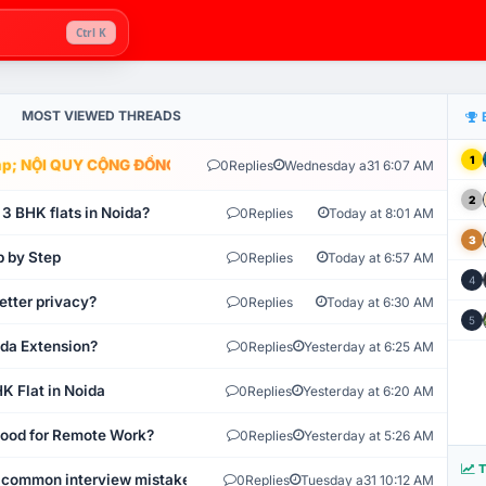
Ctrl K
MOST VIEWED THREADS
1
; NỘI QUY CỘNG ĐỒNG VLIKE.VN: HỆ THỐNG GIÁM SÁT TỰ ĐỘNG V
0
Replies
Wednesday a31 6:07 AM
2
 3 BHK flats in Noida?
0
Replies
Today at 8:01 AM
3
p by Step
0
Replies
Today at 6:57 AM
4
etter privacy?
0
Replies
Today at 6:30 AM
5
ida Extension?
0
Replies
Yesterday at 6:25 AM
K Flat in Noida
0
Replies
Yesterday at 6:20 AM
 Good for Remote Work?
0
Replies
Yesterday at 5:26 AM
T
 common interview mistakes?
0
Replies
Tuesday a31 10:12 AM