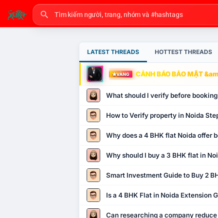
LATEST THREADS
HOTTEST THREADS
CẢNH BÁO BẢO MẬT &amp
VÀNG
What should I verify before booking
How to Verify property in Noida Ste
Why does a 4 BHK flat Noida offer b
Why should I buy a 3 BHK flat in No
Smart Investment Guide to Buy 2 BH
Is a 4 BHK Flat in Noida Extension
Can researching a company reduce