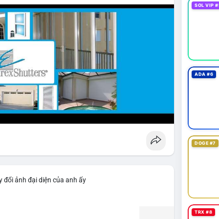
SOL VIP #
ADA #6
DOGE #7
 đổi ảnh đại diện của anh ấy
TRX #8