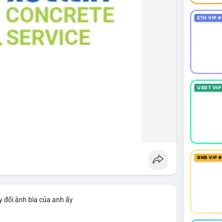
ETH VIP #
USDT VIP
BNB VIP 
 đổi ảnh bìa của anh ấy