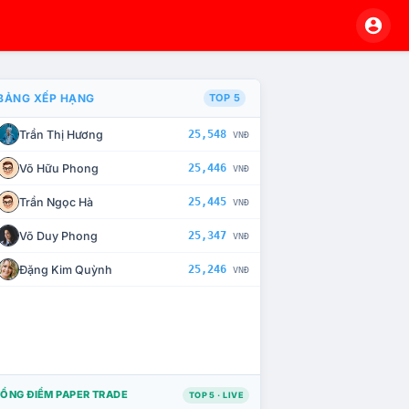
BẢNG XẾP HẠNG
TOP 5
Trần Thị Hương
25,548
VNĐ
À CHẾ TÀI XỬ LÝ VI PHẠM
Võ Hữu Phong
25,446
VNĐ
Trần Ngọc Hà
25,445
VNĐ
Võ Duy Phong
25,347
VNĐ
Đặng Kim Quỳnh
25,246
VNĐ
ỔNG ĐIỂM PAPER TRADE
TOP 5 · LIVE