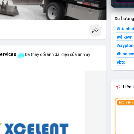
Xu hướn
#titanbo
#vlikevn
#crypto
#binanc
ervices
Đã thay đổi ảnh đại diện của anh ấy
#btc
Liên k
BTC VIP #