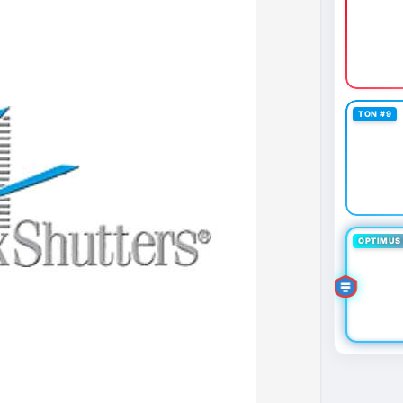
TON #9
OPTIMUS 