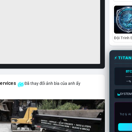
⚡ TITA
BTC
----
--%
ervices
Đã thay đổi ảnh bìa của anh ấy
SYSTEM:
Trợ lý A