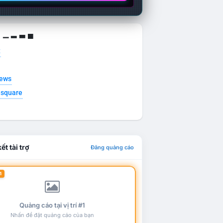
g ▁ ▂ ▃ ▄
t
news
esquare
ết tài trợ
Đăng quảng cáo
1
Quảng cáo tại vị trí #1
Nhấn để đặt quảng cáo của bạn