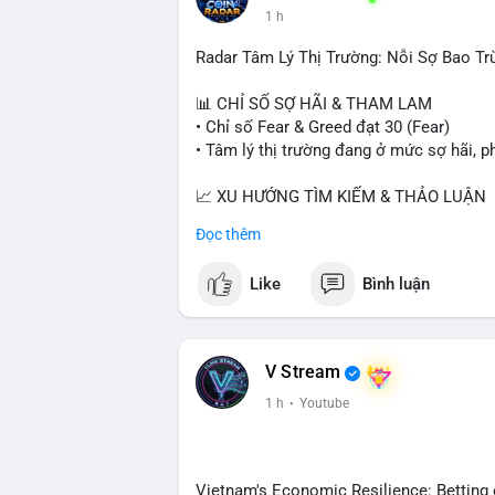
1 h
Radar Tâm Lý Thị Trường: Nỗi Sợ Bao Tr
📊 CHỈ SỐ SỢ HÃI & THAM LAM
• Chỉ số Fear & Greed đạt 30 (Fear)
• Tâm lý thị trường đang ở mức sợ hãi, p
📈 XU HƯỚNG TÌM KIẾM & THẢO LUẬN
• CoinGecko Trending: PONS, PENGU, O
Đọc thêm
• LunarCrush Trending: Ethereum, Solana,
• Google Trends Việt Nam: Giá vàng thế 
Like
Bình luận
đại học.
💬 DÒNG CHẢY TIN TỨC & TRUYỀN TH
• Tin tức kinh tế: Mỹ mất 23.000 việc làm
V Stream
• Pháp lý: Thượng viện Mỹ lùi việc bỏ ph
1 h
·
Youtube
yêu cầu luật pháp không do ngành crypto 
• Binance Square: Cộng đồng tập trung th
ghi nhận và các chiến dịch airdrop.
• Tin tức khác: Bybit kiện nhóm Lazarus
Vietnam's Economic Resilience: Betting 