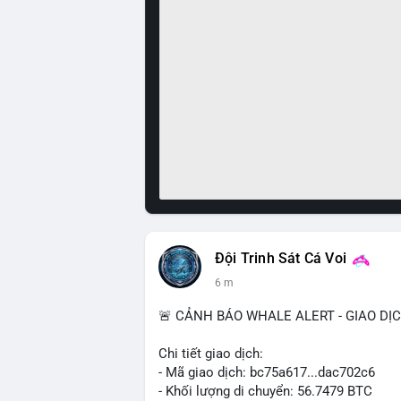
Đội Trinh Sát Cá Voi
6 m
🚨 CẢNH BÁO WHALE ALERT - GIAO DỊ
Chi tiết giao dịch:
- Mã giao dịch: bc75a617...dac702c6
- Khối lượng di chuyển: 56.7479 BTC