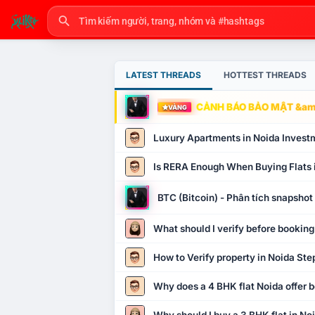
LATEST THREADS
HOTTEST THREADS
CẢNH BÁO BẢO MẬT &amp
VÀNG
Luxury Apartments in Noida Invest
Is RERA Enough When Buying Flats 
BTC (Bitcoin) - Phân tích snapsho
What should I verify before booking
How to Verify property in Noida Ste
Why does a 4 BHK flat Noida offer b