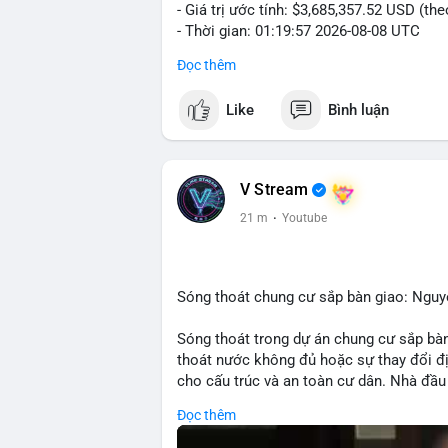
- Giá trị ước tính: $3,685,357.52 USD (th
- Thời gian: 01:19:57 2026-08-08 UTC
Đọc thêm
Nhận định phân tích:
Khối lượng 56.74 BTC trị giá hơn 3.68 t
Like
Bình luận
thấy dấu hiệu của một tổ chức hoặc cá 
hiện tại, hành vi này có thể là bước chuẩ
lực cung ngắn hạn. Tuy nhiên, nếu giao dị
tín hiệu nắm giữ dài hạn, phản ánh kỳ vọn
V Stream
ra khi nhà đầu tư nhỏ lẻ theo dõi động th
21 m
·
Youtube
Lời khuyên:
Nhà đầu tư nên theo dõi các bước tiếp th
Tránh hành động theo cảm xúc; hãy quan 
Sóng thoát chung cư sắp bàn giao: Ngu
tới để đưa ra quyết định hợp lý.
Sóng thoát trong dự án chung cư sắp bàn
#56dot7479btc
#chuyendichlon
#aplucb
thoát nước không đủ hoặc sự thay đổi đ
cho cấu trúc và an toàn cư dân. Nhà đầu 
Đọc thêm
🎥 Xem video trực tiếp tại: