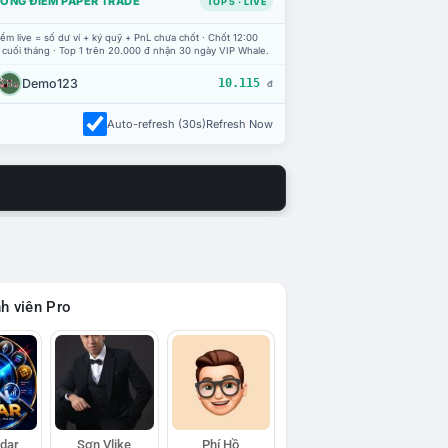
ỔNG ĐIỂM PAPER TRADE
TOP 5 · LIVE
ểm live = số dư ví + ký quỹ + PnL chưa chốt · Chốt 12:00
 cuối tháng · Top 1 trên 20.000 đ nhận 30 ngày VIP Whale.
Demo123
10.115
đ
Auto-refresh (30s)
Refresh Now
h viên Pro
adar
Sơn Vlike
Phí Hồ