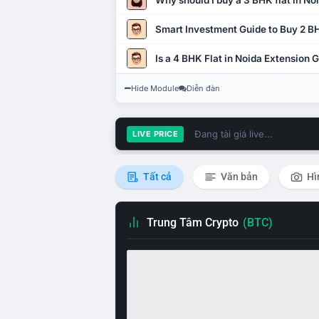
Why should I buy a 3 BHK flat in No
Smart Investment Guide to Buy 2 BH
Is a 4 BHK Flat in Noida Extension
Hide Module
Diễn đàn
Đang tải giá live...
LIVE PRICE
Tất cả
Văn bản
Hì
Trung Tâm Crypto
(BTC)