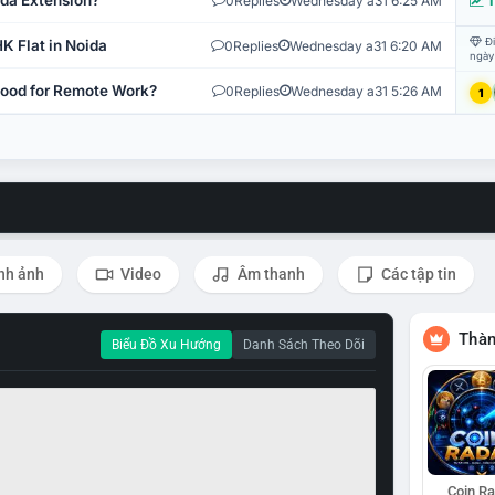
ida Extension?
0
Replies
Wednesday a31 6:25 AM
T
Đi
K Flat in Noida
0
Replies
Wednesday a31 6:20 AM
ngày
 Good for Remote Work?
0
Replies
Wednesday a31 5:26 AM
1
nh ảnh
Video
Âm thanh
Các tập tin
Thàn
Biểu Đồ Xu Hướng
Danh Sách Theo Dõi
Coin R