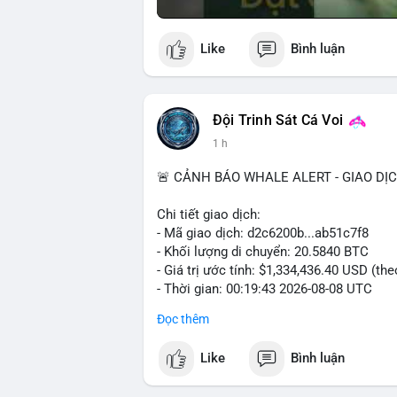
Like
Bình luận
Đội Trinh Sát Cá Voi
1 h
🚨 CẢNH BÁO WHALE ALERT - GIAO DỊ
Chi tiết giao dịch:
- Mã giao dịch: d2c6200b...ab51c7f8
- Khối lượng di chuyển: 20.5840 BTC
- Giá trị ước tính: $1,334,436.40 USD (th
- Thời gian: 00:19:43 2026-08-08 UTC
Đọc thêm
Nhận định phân tích: Giao dịch 20.58 BTC
phiên Á, thời điểm thanh khoản mỏng. Q
Like
Bình luận
đủ tạo áp lực bán trực tiếp lên sàn. Khả 
nóng, hoặc chuẩn bị thanh khoản cho cá