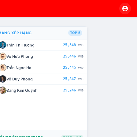
BẢNG XẾP HẠNG
TOP 5
Trần Thị Hương
25,548
VNĐ
À CHẾ TÀI XỬ LÝ VI PHẠM
Võ Hữu Phong
25,446
VNĐ
Trần Ngọc Hà
25,445
VNĐ
Võ Duy Phong
25,347
VNĐ
Đặng Kim Quỳnh
25,246
VNĐ