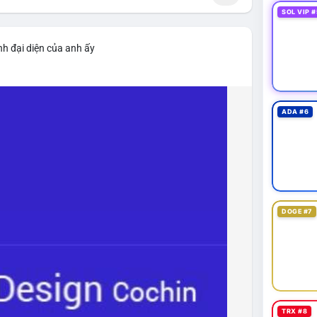
SOL VIP #
nh đại diện của anh ấy
ADA #6
DOGE #7
TRX #8