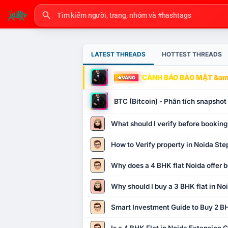
LATEST THREADS
HOTTEST THREADS
CẢNH BÁO BẢO MẬT &amp
VÀNG
BTC (Bitcoin) - Phân tích snapsho
What should I verify before booking
How to Verify property in Noida Ste
Why does a 4 BHK flat Noida offer b
Why should I buy a 3 BHK flat in No
Smart Investment Guide to Buy 2 BH