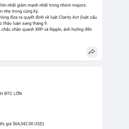
n lớn nhất giảm mạnh nhất trong nhóm majors.
m nhẹ trong cùng kỳ.
ng đưa ra quyết định về luật Clarity Act (luật cấu
ệc thảo luận sang tháng 9.
ng chắc chắn quanh XRP và Ripple, ảnh hưởng đến
#eth
#clarityact
#ripple
CH BTC LỚN
 thị giá $64,342.00 USD)