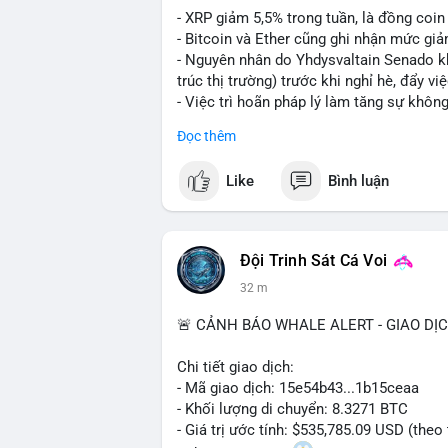
- XRP giảm 5,5% trong tuần, là đồng coi
- Bitcoin và Ether cũng ghi nhận mức giả
- Nguyên nhân do Yhdysvaltain Senado khô
trúc thị trường) trước khi nghỉ hè, đẩy vi
- Việc trì hoãn pháp lý làm tăng sự khô
tâm lý nhà đầu tư.
Đọc thêm
#binancesquare
#cryptonews
#xrp
#btc
Like
Bình luận
$xrp $btc $eth
#vlikevn
#titanbot
Đội Trinh Sát Cá Voi
32 m
📰 Nguồn: CoinDesk
🚨 CẢNH BÁO WHALE ALERT - GIAO DỊ
Chi tiết giao dịch:
- Mã giao dịch: 15e54b43...1b15ceaa
- Khối lượng di chuyển: 8.3271 BTC
- Giá trị ước tính: $535,785.09 USD (theo