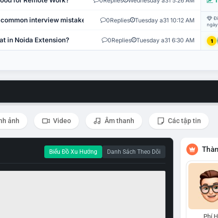
 Good for Remote Work?
0
Replies
Wednesday a31 5:26 AM
T
Đi
 common interview mistakes?
0
Replies
Tuesday a31 10:12 AM
ngày
at in Noida Extension?
0
Replies
Tuesday a31 6:30 AM
1
nh ảnh
Video
Âm thanh
Các tập tin
Thàn
Biểu Đồ Xu Hướng
Danh Sách Theo Dõi
Phí 