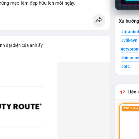
hững mẹo làm đẹp hữu ích mỗi ngày.
Xu hướn
#titanbo
#vlikevn
nh đại diện của anh ấy
#crypto
#binanc
#btc
Liên k
BTC VIP #