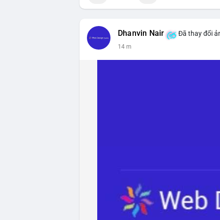
#vlikevn
#titanbot
📰 Nguồn: CoinDesk
Dhanvin Nair
Đã thay đổi ả
14 m