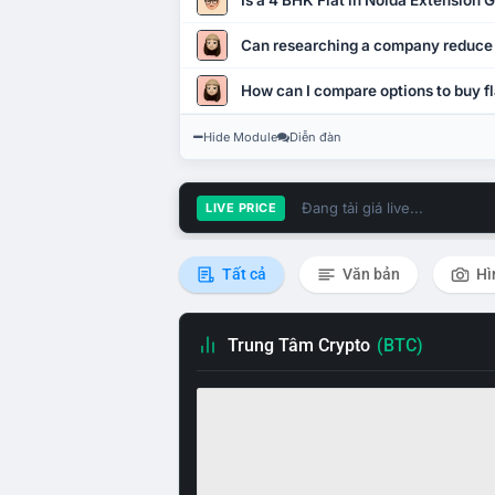
Is a 4 BHK Flat in Noida Extension
Can researching a company reduce
How can I compare options to buy fl
Hide Module
Diễn đàn
Đang tải giá live...
LIVE PRICE
Tất cả
Văn bản
Hì
Trung Tâm Crypto
(BTC)