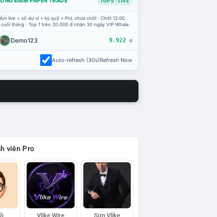
ỔNG ĐIỂM PAPER TRADE
TOP 5 · LIVE
ểm live = số dư ví + ký quỹ + PnL chưa chốt · Chốt 12:00
 cuối tháng · Top 1 trên 20.000 đ nhận 30 ngày VIP Whale.
Demo123
9.922
đ
Auto-refresh (30s)
Refresh Now
h viên Pro
Hồ
Vlike Wire
Sơn Vlike