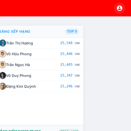
BẢNG XẾP HẠNG
TOP 5
Trần Thị Hương
25,548
VNĐ
À CHẾ TÀI XỬ LÝ VI PHẠM
Võ Hữu Phong
25,446
VNĐ
Trần Ngọc Hà
25,445
VNĐ
Võ Duy Phong
25,347
VNĐ
Đặng Kim Quỳnh
25,246
VNĐ