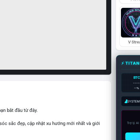
V Str
⚡ TITA
BTC
----
--%
SYSTEM:
ạn bắt đầu từ đây.
sóc sắc đẹp, cập nhật xu hướng mới nhất và giới
Trợ lý A