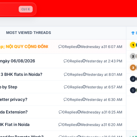
Ctrl K
MOST VIEWED THREADS
1
; NỘI QUY CỘNG ĐỒNG VLIKE.VN: HỆ THỐNG GIÁM SÁT TỰ ĐỘNG V
0
Replies
Wednesday a31 6:07 AM
2
t ngày 06/08/2026
0
Replies
Yesterday at 2:43 PM
3
 3 BHK flats in Noida?
0
Replies
Yesterday at 8:01 AM
4
p by Step
0
Replies
Yesterday at 6:57 AM
5
etter privacy?
0
Replies
Yesterday at 6:30 AM
ida Extension?
0
Replies
Wednesday a31 6:25 AM
K Flat in Noida
0
Replies
Wednesday a31 6:20 AM