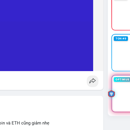
TON #9
OPTIMUS 
oin và ETH cũng giảm nhẹ