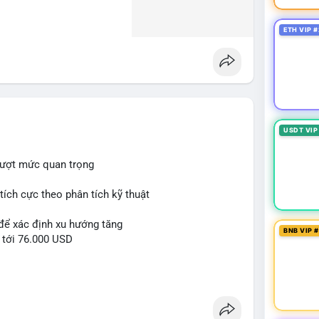
ETH VIP #
USDT VIP
vượt mức quan trọng
ích cực theo phân tích kỹ thuật
 để xác định xu hướng tăng
BNB VIP 
 tới 76.000 USD