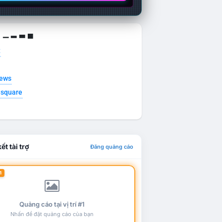
g ▁ ▂ ▃ ▄
t
news
esquare
ết tài trợ
Đăng quảng cáo
1
Quảng cáo tại vị trí #1
Nhấn để đặt quảng cáo của bạn