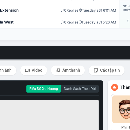
Đi
 Extension
0
Replies
Tuesday a31 6:01 AM
ngày
C
ida West
0
Replies
Tuesday a31 5:26 AM
nh ảnh
Video
Âm thanh
Các tập tin
Thàn
Biểu Đồ Xu Hướng
Danh Sách Theo Dõi
Phí 