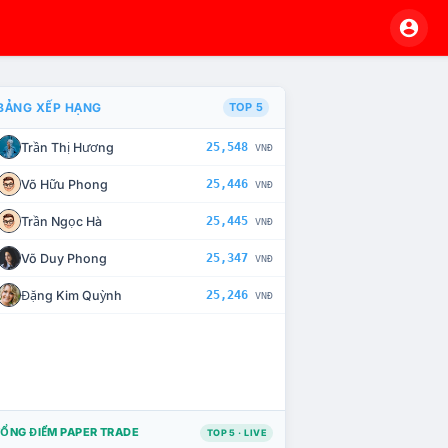
BẢNG XẾP HẠNG
TOP 5
Trần Thị Hương
25,548
VNĐ
VÀ CHẾ TÀI XỬ LÝ VI PHẠM
Võ Hữu Phong
25,446
VNĐ
Trần Ngọc Hà
25,445
VNĐ
Võ Duy Phong
25,347
VNĐ
Đặng Kim Quỳnh
25,246
VNĐ
ỔNG ĐIỂM PAPER TRADE
TOP 5 · LIVE