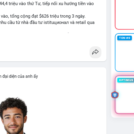
44,4 triệu vào thứ Tư, tiếp nối xu hướng tiền vào
n vào, tổng cộng đạt $626 triệu trong 3 ngày.
hu cầu từ nhà đầu tư istituционал và retail qua
ng vững vào Bitcoin dù thị trường vẫn có biến động.
TON #9
oinetf
h đại diện của anh ấy
OPTIMUS 