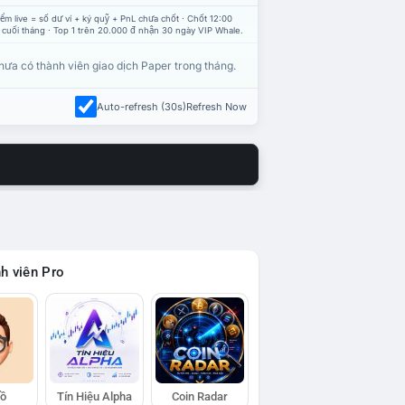
ểm live = số dư ví + ký quỹ + PnL chưa chốt · Chốt 12:00
 cuối tháng · Top 1 trên 20.000 đ nhận 30 ngày VIP Whale.
hưa có thành viên giao dịch Paper trong tháng.
Auto-refresh (30s)
Refresh Now
h viên Pro
Hồ
Tín Hiệu Alpha
Coin Radar