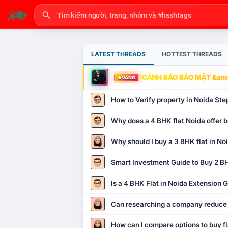
LATEST THREADS
HOTTEST THREADS
CẢNH BÁO BẢO MẬT &amp
VÀNG
How to Verify property in Noida Ste
Why does a 4 BHK flat Noida offer b
Why should I buy a 3 BHK flat in No
Smart Investment Guide to Buy 2 BH
Is a 4 BHK Flat in Noida Extension
Can researching a company reduce
How can I compare options to buy fl