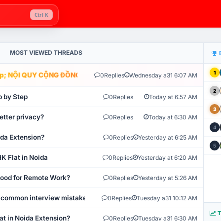
Ctrl K
MOST VIEWED THREADS
1
; NỘI QUY CỘNG ĐỒNG VLIKE.VN: HỆ THỐNG GIÁM SÁT TỰ ĐỘNG 
0
Replies
Wednesday a31 6:07 AM
2
p by Step
0
Replies
Today at 6:57 AM
3
etter privacy?
0
Replies
Today at 6:30 AM
4
ida Extension?
0
Replies
Yesterday at 6:25 AM
5
K Flat in Noida
0
Replies
Yesterday at 6:20 AM
 Good for Remote Work?
0
Replies
Yesterday at 5:26 AM
 common interview mistakes?
0
Replies
Tuesday a31 10:12 AM
T
at in Noida Extension?
0
Replies
Tuesday a31 6:30 AM