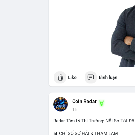
Like
Bình luận
Coin Radar
1 h
Radar Tâm Lý Thị Trường: Nỗi Sợ Tột Độ
📊 CHỈ SỐ SỢ HÃI & THAM LAM