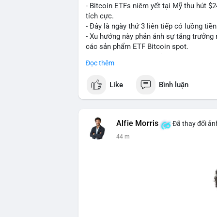
- Bitcoin ETFs niêm yết tại Mỹ thu hút $2
tích cực.
- Đây là ngày thứ 3 liên tiếp có luồng tiề
- Xu hướng này phản ánh sự tăng trưởng n
các sản phẩm ETF Bitcoin spot.
- Lượng tiền vào lớn thể hiện niềm tin tă
Đọc thêm
#binancesquare
#cryptonews
#btc
#bitc
Like
Bình luận
$btc
#vlikevn
#titanbot
Alfie Morris
Đã thay đổi ản
📰 Nguồn: Cointelegraph
44 m