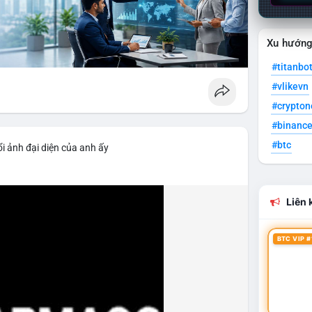
Xu hướn
#titanbo
#vlikevn
#crypto
#binanc
#btc
i ảnh đại diện của anh ấy
Liên k
BTC VIP #