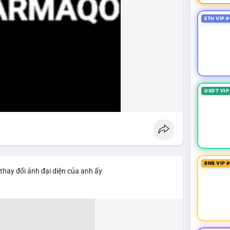
ETH VIP #
USDT VIP
BNB VIP 
thay đổi ảnh đại diện của anh ấy