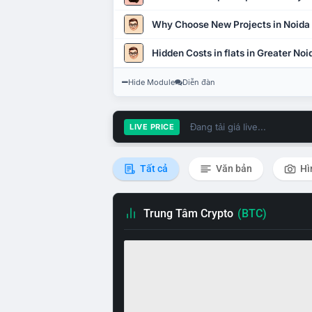
Why Choose New Projects in Noida
Hidden Costs in flats in Greater No
Hide Module
Diễn đàn
Đang tải giá live...
LIVE PRICE
Tất cả
Văn bản
Hì
Trung Tâm Crypto
(BTC)