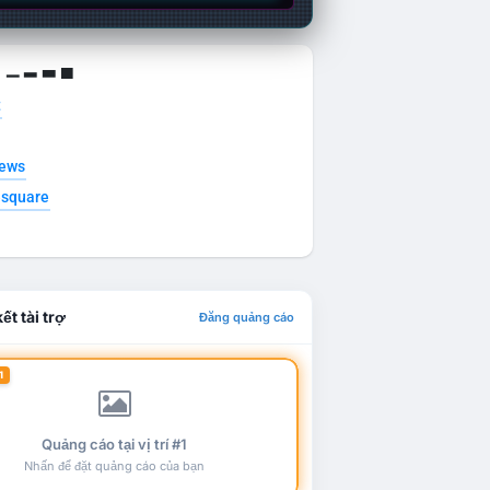
g ▁ ▂ ▃ ▄
t
news
esquare
ết tài trợ
Đăng quảng cáo
1
Quảng cáo tại vị trí #1
Nhấn để đặt quảng cáo của bạn