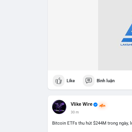
Like
Bình luận
Vlike Wire
30 m
Bitcoin ETFs thu hút $244M trong ngày, 