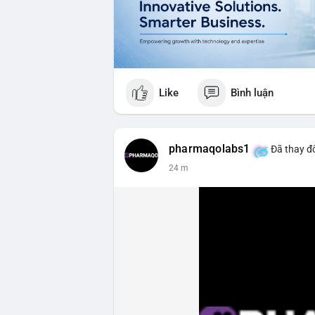
Like
Bình luận
pharmaqolabs1
Đã thay đổ
24 m