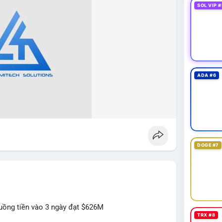
SOL VIP #
ADA #6
DOGE #7
luồng tiền vào 3 ngày đạt $626M
TRX #8