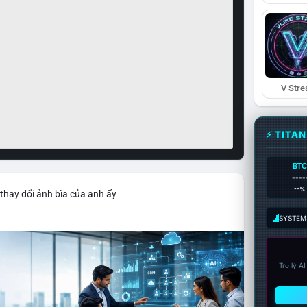
V Str
⚡ TITA
BTC
----
--%
thay đổi ảnh bìa của anh ấy
SYSTEM:
Trợ lý A