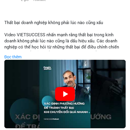
$eth
#vlikevn
#titanbot
Thất bại doanh nghiệp không phải lúc nào cũng xấu
📰 Nguồn: Cointelegraph
Video VIETSUCCESS nhấn mạnh rằng thất bại trong kinh
doanh không phải lúc nào cũng là dấu hiệu xấu. Các doanh
nghiệp có thể học hỏi từ những thất bại để điều chỉnh chiến
lược, phát triển sản phẩm mới, hoặc phát hiện lỗi trong quy
Đọc thêm
trình. Trong lĩnh vực tài chính và crypto, hiểu rõ nguyên nhân
thất bại giúp quản lý rủi ro hiệu quả và tránh lặp lại sai lầm.
Điều này đặc biệt quan trọng khi áp dụng vào các mô hình kinh
doanh mới hoặc đầu tư vào dự án blockchain.
🎥 Xem video trực tiếp tại:
Nguồn: VIETSUCCESS