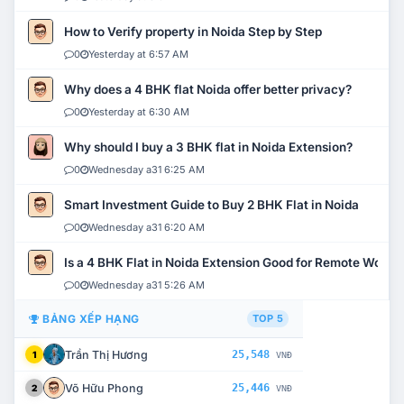
How to Verify property in Noida Step by Step
0
Yesterday at 6:57 AM
Why does a 4 BHK flat Noida offer better privacy?
0
Yesterday at 6:30 AM
Why should I buy a 3 BHK flat in Noida Extension?
0
Wednesday a31 6:25 AM
Smart Investment Guide to Buy 2 BHK Flat in Noida
0
Wednesday a31 6:20 AM
Is a 4 BHK Flat in Noida Extension Good for Remote Work?
0
Wednesday a31 5:26 AM
BẢNG XẾP HẠNG
TOP 5
Trần Thị Hương
25,548
1
VNĐ
Võ Hữu Phong
25,446
2
VNĐ