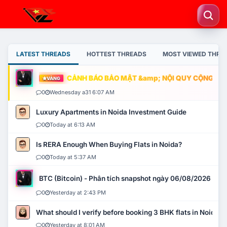
LATEST THREADS
HOTTEST THREADS
MOST VIEWED THRE
CẢNH BÁO BẢO MẬT &amp; NỘI QUY CỘNG ĐỒNG
VÀNG
0
Wednesday a31 6:07 AM
Luxury Apartments in Noida Investment Guide
0
Today at 6:13 AM
Is RERA Enough When Buying Flats in Noida?
0
Today at 5:37 AM
BTC (Bitcoin) - Phân tích snapshot ngày 06/08/2026
0
Yesterday at 2:43 PM
What should I verify before booking 3 BHK flats in Noida?
0
Yesterday at 8:01 AM