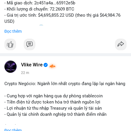
- Mã giao dịch: 2c451a4a...65912e5b
- Khối lượng di chuyển: 72.2609 BTC
- Giá trị ước tính: $4,695,855.22 USD (theo thị giá $64,984.76
USD)
- Thời gian: 15:20
0 2026-08-07 UTC
Đọc thêm
Nhận định phân tích hành vi của Cá voi dựa trên giao dịch này:
Lượng BTC trị giá gần 4,7 triệu USD được dồn vào một giao
dịch duy nhất cho thấy dấu hiệu chuyển tiền có chủ đích,
không phải hành động phân tán nhỏ lẻ. Nếu điểm đến là ví sàn
Vlike Wire
giao dịch, áp lực bán ngắn hạn có thể gia tăng, ảnh hưởng đến
tâm lý nhà đầu tư. Ngược lại, nếu dòng tiền đổ về ví lạnh, đây
22 m
là tín hiệu tích lũy dài hạn, cho thấy cá voi đang gom hàng ở
vùng giá hiện tại thay vì thoát ra.
Crypto Negócio: Ngành lớn nhất crypto đang lặp lại ngân hàng
Lời khuyên ngắn gọn cho nhà đầu tư nhỏ lẻ: Theo dõi sát địa
- Cung hợp với ngân hàng qua dự phòng stablecoin
chỉ nhận của giao dịch này trong 24-48 giờ tới. Đừng vội hành
- Tiền điện tử được token hóa trở thành nguồn lợi
động theo cảm xúc khi chỉ dựa vào một lệnh chuyển đơn lẻ;
- Lợi nhuận từ thu nhập Treasury và quản lý tài sản
hãy quan sát thêm các lệnh tiếp theo để xác nhận xu hướng
- Quản lý tài chính doanh nghiệp trở thành điểm nhấn
dòng tiền trước khi điều chỉnh vị thế.
$btc $eth
Đọc thêm