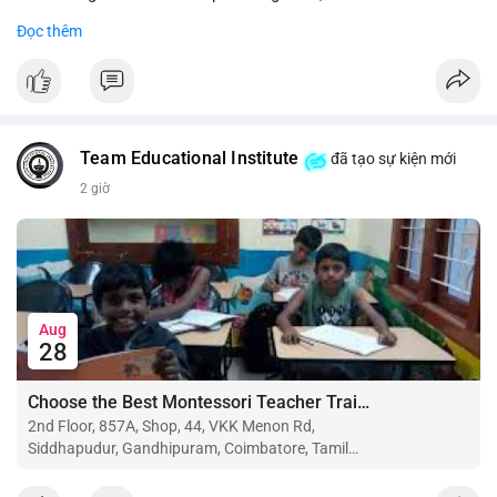
Đọc thêm
#binancesquare
#cryptonews
#btc
#eth
$btc $eth
#vlikevn
#titanbot
Team Educational Institute
đã tạo sự kiện mới
📰 Nguồn: CoinDesk
2 giờ
Aug
28
Choose the Best Montessori Teacher Training Institute in Coimbatore for a Rewarding Career
2nd Floor, 857A, Shop, 44, VKK Menon Rd,
Siddhapudur, Gandhipuram, Coimbatore, Tamil
Nadu 641044