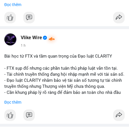
Đọc thêm
$btc
#vlikevn
#titanbot
📰 Nguồn: CoinDesk
Vlike Wire
1 h
Bài học từ FTX và tầm quan trọng của Đạo luật CLARITY
- FTX sụp đổ nhưng các phần tuân thủ pháp luật vẫn tồn tại.
- Tài chính truyền thống đang hội nhập mạnh mẽ với tài sản số.
- Đạo luật CLARITY nhằm bảo vệ tài sản số tương tự tài chính
truyền thống nhưng Thượng viện Mỹ chưa thông qua.
- Cần khung pháp lý rõ ràng để đảm bảo an toàn cho nhà đầu
tư.
Đọc thêm
#binancesquare
#cryptonews
#ftx
#regulation
#clarityact
$btc $eth