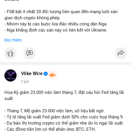
giống nhau ở mọi bài như
#whalealert
,
#smartmoney
,
#cryptonews
,
#vlikesignals
. Mỗi bài viết phải có bộ hashtag
- FSB bắt ít nhất 20 đối tượng liên quan đến mạng lưới sàn
riêng biệt phản ánh đúng nội dung cụ thể của giao dịch đó. Ví
giao dịch crypto không phép.
dụ nếu giao dịch 45 BTC chuyển ví lạnh:
#45btc
#vilanh
- Nhóm này bị cáo buộc lừa đảo nhiều công dân Nga.
#tichluydaihan
#btcmempool
. KHÔNG dùng hashtag tên mô
- Nga khẳng định các sàn này có liên kết với Ukraine.
hình AI (
#gpt
,
#deepseek
,
#gemini
,
#claude
,
#ai
).
Đọc thêm
#russia
#cryptonews
#regulation
#fsb
$btc $eth
#vlikevn
#titanbot
Vlike Wire
📰 Nguồn: CoinDesk
2 giờ
Hoa Kỳ giảm 23.000 việc làm tháng 7, đặt câu hỏi Fed tăng lãi
suất
- Tháng 7, Mỹ giảm 23.000 việc làm, số liệu bất ngờ.
- Tỷ lệ tăng lãi suất Fed giảm dưới 50% cho cuộc họp tháng 9.
- Dự báo thị trường crypto có thể giảm nhẹ do lo ngại lãi suất.
- Các đồng tiền lớn có thể phản ứng: BTC, ETH.