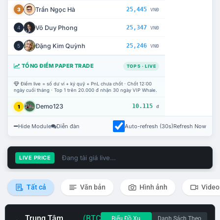
Trần Ngọc Hà
25,445
3
VNĐ
Võ Duy Phong
25,347
4
VNĐ
Đặng Kim Quỳnh
25,246
5
VNĐ
TỔNG ĐIỂM PAPER TRADE
TOP 5 · LIVE
Điểm live = số dư ví + ký quỹ + PnL chưa chốt · Chốt 12:00
ngày cuối tháng · Top 1 trên 20.000 đ nhận 30 ngày VIP Whale.
Demo123
10.115
1
đ
Hide Module
Diễn đàn
Auto-refresh (30s)
Refresh Now
Đang tải giá live...
LIVE PRICE
Tất cả
Văn bản
Hình ảnh
Video
Trung Tâm
(BTC
Biểu Đồ Xu
Danh Sách Theo