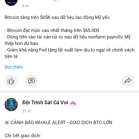
6 m
Bitcoin tăng trên $65K sau dữ liệu lao động Mỹ yếu
- Bitcoin đạt mức cao nhất tháng trên $65.000
- Dòng tiền vào tài sản rủi ro sau dữ liệu nonfarm payrolls Mỹ
thấp hơn dự báo
- Giảm khả năng Fed tăng lãi suất làm dịu lo ngại về chính sách
tiền tệ
#binancesquare
#cryptonews
#btc
Đọc thêm
$btc
#vlikevn
#titanbot
📰 Nguồn: Cointelegraph
Đội Trinh Sát Cá Voi
21 m
🚨 CẢNH BÁO WHALE ALERT - GIAO DỊCH BTC LỚN
Chi tiết giao dịch: