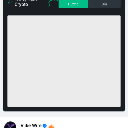
Crypto
)
Hướng
Dõi
Vlike Wire