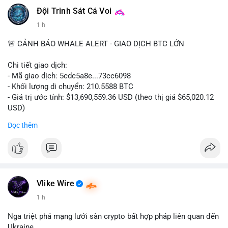
#vlikevn
#titanbot
Đội Trinh Sát Cá Voi
1 h
📰 Nguồn: CoinDesk
🚨 CẢNH BÁO WHALE ALERT - GIAO DỊCH BTC LỚN
Chi tiết giao dịch:
- Mã giao dịch: 5cdc5a8e...73cc6098
- Khối lượng di chuyển: 210.5588 BTC
- Giá trị ước tính: $13,690,559.36 USD (theo thị giá $65,020.12
USD)
- Thời gian: 14:19:51 2026-08-07 UTC
Đọc thêm
Nhận định phân tích hành vi của Cá voi dựa trên giao dịch này
(ví dụ: chuyển dịch lượng lớn coin, gom hàng ví lạnh, áp lực
bán tiềm năng...) và tác động tâm lý thị trường.
Lời khuyên ngắn gọn cho nhà đầu tư nhỏ lẻ.
Vlike Wire
Hashtags: Tự trích xuất 3-5 hashtag ĐỘC NHẤT từ nội dung
1 h
chính của bài viết này. Hashtag phải là các từ khóa cụ thể xuất
hiện trong bài (khối lượng BTC, hành vi cá voi, loại ví, mức giá
Nga triệt phá mạng lưới sàn crypto bất hợp pháp liên quan đến
USD). TUYỆT ĐỐI KHÔNG lặp lại các hashtag chung chung
Ukraine