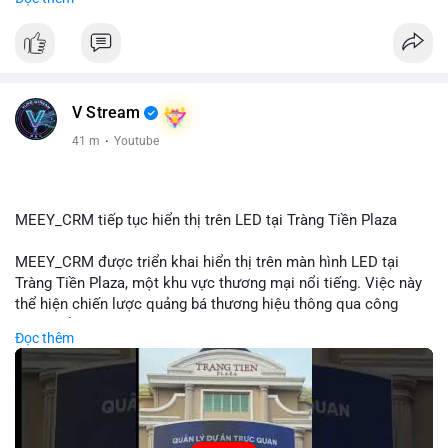
#72dot2609btc
#4triệu7usd
#chuyểnvílạnh
#áplựcbántiềmnăng
#mempoolbtc
#vlikevn
#titanbot
📰 Nguồn: Cointelegraph
V Stream
41 m
·
Youtube
MEEY_CRM tiếp tục hiển thị trên LED tại Tràng Tiền Plaza
MEEY_CRM được triển khai hiển thị trên màn hình LED tại
Tràng Tiền Plaza, một khu vực thương mại nổi tiếng. Việc này
thể hiện chiến lược quảng bá thương hiệu thông qua công
nghệ hiển thị công cộng. Tràng Tiền Plaza thu hút lượng khách
Đọc thêm
lớn hàng ngày, giúp tăng cường nhận diện thương hiệu
MEEY_CRM. Mô hình này kết hợp công nghệ LED với việc đặt
sản tại điểm giao thông quan trọng.
🎥 Xem video trực tiếp tại: