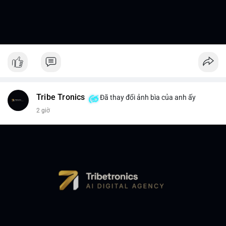
Tribe Tronics
Đã thay đổi ảnh bìa của anh ấy
2 giờ