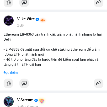
Vlike Wire
2 giờ
Ethereum EIP-8363 gây tranh cãi: giảm phát hành nhưng lo hại
DeFi
- EIP-8363 đề xuất sửa đổi cơ chế staking Ethereum để giảm
lượng ETH phát hành mới
- Hỗ trợ cho rằng đây là bước tiến để kiểm soát lạm phát và
tăng giá trị ETH dài hạn
- Các nhà phê bình lo ngại việc giảm phần thưởng sẽ làm yếu
Đọc thêm
động lực staking, ảnh hưởng đến bảo mật mạng lưới
- Lo ngại thêm: có thể làm giảm hấp dẫn của DeFi, giảm sự phi
tập trung và làm chậm sự tham gia của nhà đầu tư istituционаl
- Diễn ra trong bối cảnh Ethereum đang cân bằng giữa giảm
phát hành và duy trì sức hấp dẫn cho hệ sinh thái
#binancesquare
#cryptonews
#eth
#defi
#eip8363
V Stream
2 giờ
·
Youtube