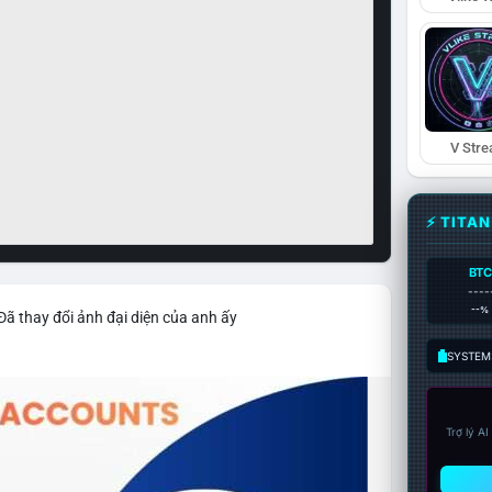
V Str
⚡ TITA
BTC
----
--%
Đã thay đổi ảnh đại diện của anh ấy
SYSTEM:
Trợ lý A