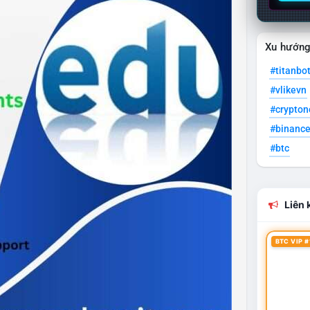
Xu hướn
#titanbo
#vlikevn
#crypto
#binanc
#btc
Liên k
BTC VIP #