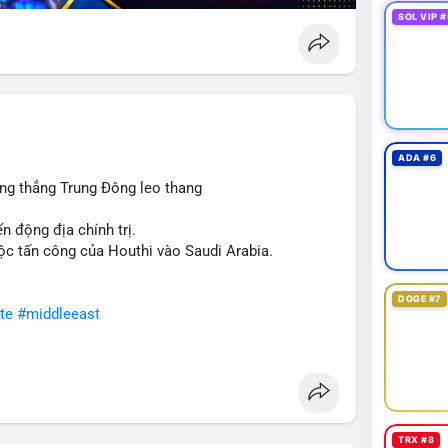
SOL VIP #
ADA #6
ng thẳng Trung Đông leo thang
n động địa chính trị.
ộc tấn công của Houthi vào Saudi Arabia.
DOGE #7
te
#middleeast
TRX #8