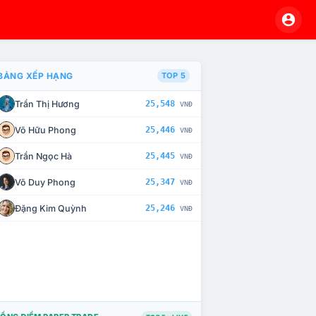
BẢNG XẾP HẠNG
TOP 5
Trần Thị Hương
25,548
VNĐ
À CHẾ TÀI XỬ LÝ VI PHẠM
Võ Hữu Phong
25,446
VNĐ
Trần Ngọc Hà
25,445
VNĐ
Võ Duy Phong
25,347
VNĐ
Đặng Kim Quỳnh
25,246
VNĐ