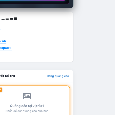
g ▁ ▂ ▃ ▄
t
news
esquare
ết tài trợ
Đăng quảng cáo
1
Quảng cáo tại vị trí #1
Nhấn để đặt quảng cáo của bạn