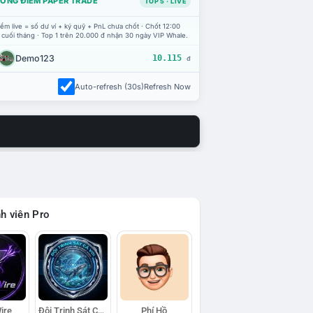
ỔNG ĐIỂM PAPER TRADE
TOP 5 · LIVE
ểm live = số dư ví + ký quỹ + PnL chưa chốt · Chốt 12:00
 cuối tháng · Top 1 trên 20.000 đ nhận 30 ngày VIP Whale.
Demo123
10.115
đ
Auto-refresh (30s)
Refresh Now
h viên Pro
ire
Đội Trinh Sát Cá Voi
Phí Hồ