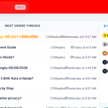
Ctrl K
MOST VIEWED THREADS
1
; NỘI QUY CỘNG ĐỒNG VLIKE.VN: HỆ THỐNG GIÁM SÁT TỰ ĐỘNG V
0
Replies
Wednesday a31 6:07 AM
2
ment Guide
0
Replies
Today at 6:13 AM
3
in Noida?
0
Replies
Today at 5:37 AM
4
t ngày 06/08/2026
0
Replies
Yesterday at 2:43 PM
5
 3 BHK flats in Noida?
0
Replies
Yesterday at 8:01 AM
p by Step
0
Replies
Yesterday at 6:57 AM
etter privacy?
0
Replies
Yesterday at 6:30 AM