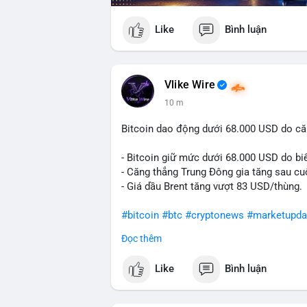
Like
Bình luận
Vlike Wire
10 m
Bitcoin dao động dưới 68.000 USD do că
- Bitcoin giữ mức dưới 68.000 USD do biế
- Căng thẳng Trung Đông gia tăng sau cu
- Giá dầu Brent tăng vượt 83 USD/thùng.
#bitcoin
#btc
#cryptonews
#marketupda
Đọc thêm
$btc
Like
Bình luận
#vlikevn
#titanbot
📰 Nguồn: CoinDesk