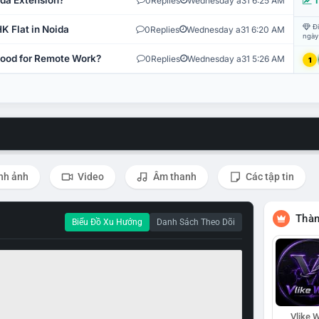
ida Extension?
0
Replies
Wednesday a31 6:25 AM
T
Đi
K Flat in Noida
0
Replies
Wednesday a31 6:20 AM
ngày
 Good for Remote Work?
0
Replies
Wednesday a31 5:26 AM
1
nh ảnh
Video
Âm thanh
Các tập tin
Thàn
Biểu Đồ Xu Hướng
Danh Sách Theo Dõi
Vlike W