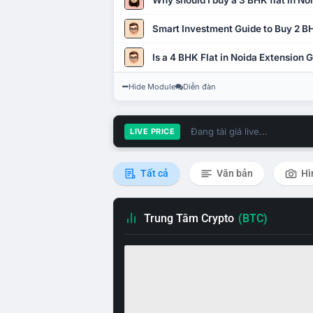
Why should I buy a 3 BHK flat in No
Smart Investment Guide to Buy 2 BH
Is a 4 BHK Flat in Noida Extension
Hide Module
Diễn đàn
Đang tải giá live...
LIVE PRICE
Tất cả
Văn bản
Hì
Trung Tâm Crypto
(BTC)