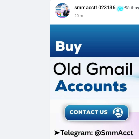
smmacct1023136
Đã thay
20 m