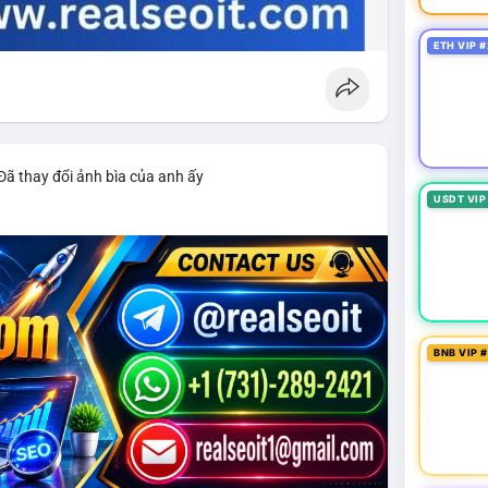
ETH VIP #
Đã thay đổi ảnh bìa của anh ấy
USDT VIP
BNB VIP 