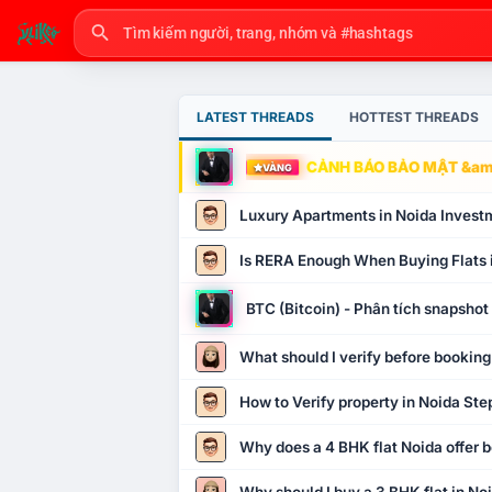
LATEST THREADS
HOTTEST THREADS
CẢNH BÁO BẢO MẬT &amp
VÀNG
Luxury Apartments in Noida Invest
Is RERA Enough When Buying Flats 
BTC (Bitcoin) - Phân tích snapsho
What should I verify before booking
How to Verify property in Noida Ste
Why does a 4 BHK flat Noida offer b