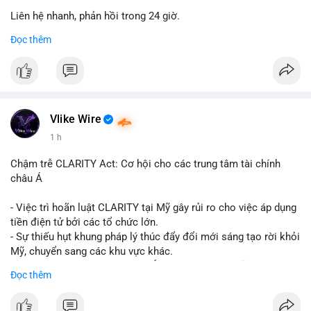
Liên hệ nhanh, phản hồi trong 24 giờ.
Đọc thêm
📞 WhatsApp: +1 660 215-8938
✈️ Telegram: @localpvashop
Vlike Wire
1 h
Chậm trễ CLARITY Act: Cơ hội cho các trung tâm tài chính
châu Á
- Việc trì hoãn luật CLARITY tại Mỹ gây rủi ro cho việc áp dụng
tiền điện tử bởi các tổ chức lớn.
- Sự thiếu hụt khung pháp lý thúc đẩy đổi mới sáng tạo rời khỏi
Mỹ, chuyển sang các khu vực khác.
- Các trung tâm tài chính châu Á có cơ hội chiếm lĩnh thị
Đọc thêm
trường khi Mỹ còn đang lúng túng về luật pháp.
#binancesquare
#cryptonews
#regulation
#asia
#blockchain