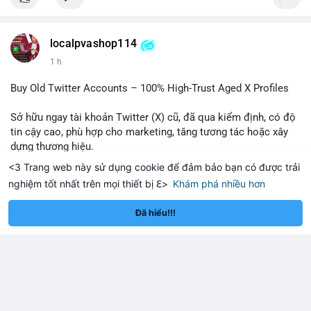
$btc $eth
localpvashop114
#vlikevn
#titanbot
1 h
📰 Nguồn: Cointelegraph
Buy Old Twitter Accounts – 100% High-Trust Aged X Profiles
Sở hữu ngay tài khoản Twitter (X) cũ, đã qua kiểm định, có độ
tin cậy cao, phù hợp cho marketing, tăng tương tác hoặc xây
dựng thương hiệu.
<3 Trang web này sử dụng cookie để đảm bảo bạn có được trải
Ưu điểm nổi bật:
nghiệm tốt nhất trên mọi thiết bị ℇ>
Khám phá nhiều hơn
- Tài khoản aged, có lịch sử hoạt động lâu năm
hereum
Solana
$1,912.85
$73.52
ETH
+0.53%
SOL
+0.26%
Đọc thêm
- Hồ sơ hoàn chỉnh, giảm nguy cơ bị khóa
Đã hiểu!!!
- Hỗ trợ 24/7, phản hồi nhanh chóng
Liên hệ ngay để được tư vấn:
📞 WhatsApp: +1 660 215-8938
✈️ Telegram: @localpvashop
localpvashop114
📧 Email: localpvashop@gmail.com
1 h