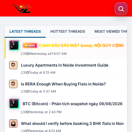
LATEST THREADS
HOTTEST THREADS
MOST VIEWED THRE
CẢNH BÁO BẢO MẬT &amp; NỘI QUY CỘNG ĐỒNG
VÀNG
0
Wednesday a31 6:07 AM
Luxury Apartments in Noida Investment Guide
0
Today at 6:13 AM
Is RERA Enough When Buying Flats in Noida?
0
Today at 5:37 AM
BTC (Bitcoin) - Phân tích snapshot ngày 06/08/2026
0
Yesterday at 2:43 PM
What should I verify before booking 3 BHK flats in Noida?
0
Yesterday at 8:01 AM