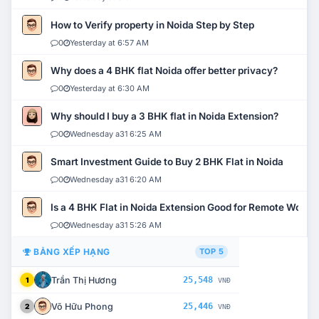
How to Verify property in Noida Step by Step
0
Yesterday at 6:57 AM
Why does a 4 BHK flat Noida offer better privacy?
0
Yesterday at 6:30 AM
Why should I buy a 3 BHK flat in Noida Extension?
0
Wednesday a31 6:25 AM
Smart Investment Guide to Buy 2 BHK Flat in Noida
0
Wednesday a31 6:20 AM
Is a 4 BHK Flat in Noida Extension Good for Remote Work?
0
Wednesday a31 5:26 AM
BẢNG XẾP HẠNG
TOP 5
Trần Thị Hương
25,548
1
VNĐ
Võ Hữu Phong
25,446
2
VNĐ