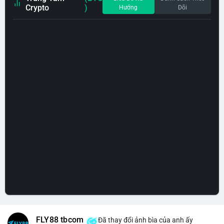
Crypto
)
Hướng
Dõi
FLY88 tbcom
Đã thay đổi ảnh bìa của anh ấy