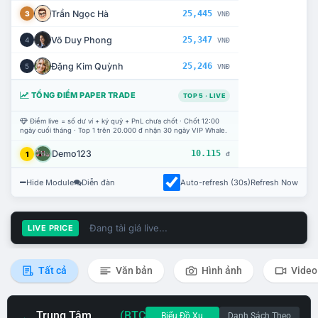
Trần Ngọc Hà
25,445
3
VNĐ
Võ Duy Phong
25,347
4
VNĐ
Đặng Kim Quỳnh
25,246
5
VNĐ
TỔNG ĐIỂM PAPER TRADE
TOP 5 · LIVE
Điểm live = số dư ví + ký quỹ + PnL chưa chốt · Chốt 12:00
ngày cuối tháng · Top 1 trên 20.000 đ nhận 30 ngày VIP Whale.
Demo123
10.115
1
đ
Hide Module
Diễn đàn
Auto-refresh (30s)
Refresh Now
Đang tải giá live...
LIVE PRICE
Tất cả
Văn bản
Hình ảnh
Video
Trung Tâm
(BTC
Biểu Đồ Xu
Danh Sách Theo