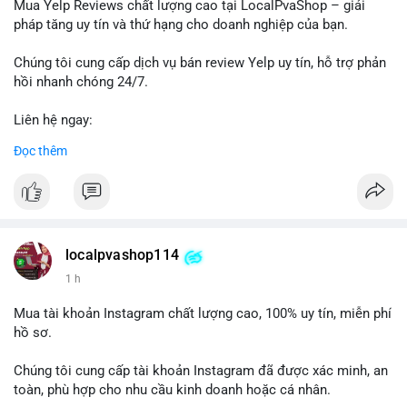
dịch, khả năng cao cá voi đang tìm kiếm thanh khoản để chốt
Mua Yelp Reviews chất lượng cao tại LocalPvaShop – giải
lời ngắn hạn. Ngược lại, nếu điểm đến là ví lạnh đa chữ ký, đây
pháp tăng uy tín và thứ hạng cho doanh nghiệp của bạn.
là hành động tích lũy chiến lược dài hạn. Dòng tiền này cần
được theo dõi chặt chẽ trong 24-48 giờ tới vì có thể kéo theo
Chúng tôi cung cấp dịch vụ bán review Yelp uy tín, hỗ trợ phản
biến động giá cục bộ.
hồi nhanh chóng 24/7.
Lời khuyên: Nhà đầu tư nhỏ lẻ nên quan sát phản ứng giá tại
Liên hệ ngay:
vùng 64,500 - 65,200 USD. Tránh vào lệnh ngay lập tức, chờ xác
📞 WhatsApp: +1 660 215-8938
Đọc thêm
nhận dòng tiền tiếp theo từ địa chỉ nhận để đánh giá xu hướng
✈️ Telegram: @localpvashop
rõ ràng hơn.
LocalPvaShop – Đối tác đáng tin cậy giúp thương hiệu của bạn
#65dot0182btc
#chotloinganhan
#vinongsangiaodich
nổi bật trên nền tảng Yelp.
#biendonggiacucbo
#quansatdongtien
localpvashop114
1 h
Mua tài khoản Instagram chất lượng cao, 100% uy tín, miễn phí
hồ sơ.
Chúng tôi cung cấp tài khoản Instagram đã được xác minh, an
toàn, phù hợp cho nhu cầu kinh doanh hoặc cá nhân.