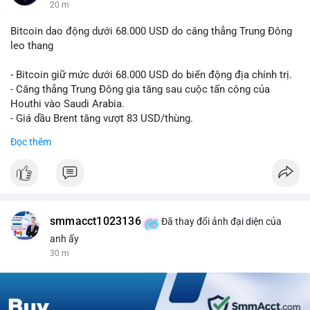
20 m
Bitcoin dao động dưới 68.000 USD do căng thẳng Trung Đông
leo thang
- Bitcoin giữ mức dưới 68.000 USD do biến động địa chính trị.
- Căng thẳng Trung Đông gia tăng sau cuộc tấn công của
Houthi vào Saudi Arabia.
- Giá dầu Brent tăng vượt 83 USD/thùng.
Đọc thêm
#bitcoin
#btc
#cryptonews
#marketupdate
#middleeast
$btc
#vlikevn
#titanbot
smmacct1023136
Đã thay đổi ảnh đại diện của
📰 Nguồn: CoinDesk
anh ấy
30 m