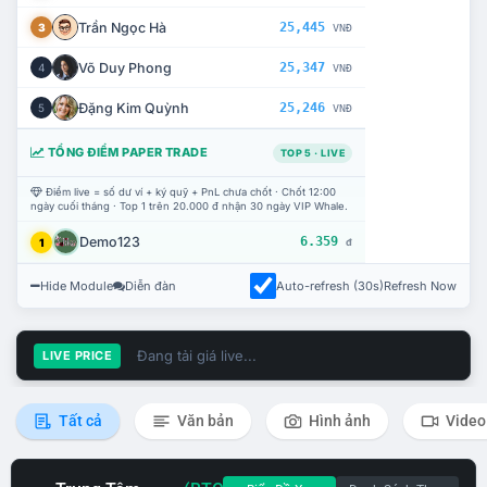
Trần Ngọc Hà
25,445
3
VNĐ
Võ Duy Phong
25,347
4
VNĐ
Đặng Kim Quỳnh
25,246
5
VNĐ
TỔNG ĐIỂM PAPER TRADE
TOP 5 · LIVE
Điểm live = số dư ví + ký quỹ + PnL chưa chốt · Chốt 12:00
ngày cuối tháng · Top 1 trên 20.000 đ nhận 30 ngày VIP Whale.
Demo123
6.359
1
đ
Hide Module
Diễn đàn
Auto-refresh (30s)
Refresh Now
Đang tải giá live...
LIVE PRICE
Tất cả
Văn bản
Hình ảnh
Video