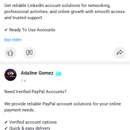
Get reliable LinkedIn account solutions for networking,
professional activities, and online growth with smooth access
and trusted support.
✔ Ready To Use Accounts
✔ Fast & Easy Delivery
Đọc thêm
✔ Professional Customer Support
📱 WhatsApp: +1 (681) 549-2683
💬 Telegram: @SellsSMM
#linkedin
#linkedinaccount
#professionalnetwork
Adaline Gomez
#digitalsolutions
#sellssmm
1 h
Need Verified PayPal Accounts?
We provide reliable PayPal account solutions for your online
payment needs.
✔ Verified account options
✔ Quick & easy delivery