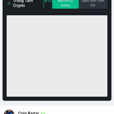
Trung Tâm
(BTC
Biểu Đồ Xu
Danh Sách Theo
Crypto
)
Hướng
Dõi
Coin Radar