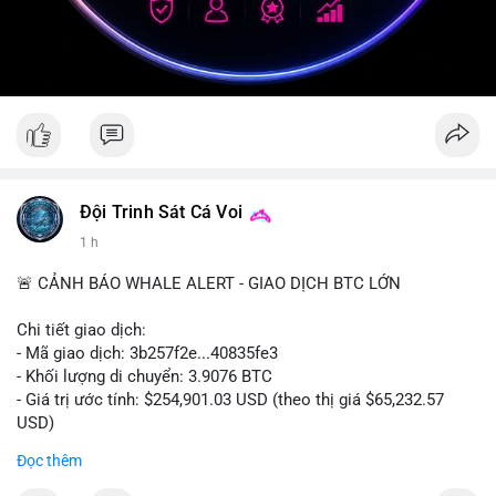
Đội Trinh Sát Cá Voi
1 h
🚨 CẢNH BÁO WHALE ALERT - GIAO DỊCH BTC LỚN
Chi tiết giao dịch:
- Mã giao dịch: 3b257f2e...40835fe3
- Khối lượng di chuyển: 3.9076 BTC
- Giá trị ước tính: $254,901.03 USD (theo thị giá $65,232.57
USD)
- Thời gian: 16:19:51 2026-08-09 UTC
Đọc thêm
Nhận định phân tích: Khối lượng 3.9076 BTC (tương đương gần