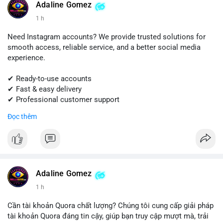
Adaline Gomez
#shopify
#shopifypayment
#ecommerce
#onlinebusiness
1 h
#sellssmm
Need Instagram accounts? We provide trusted solutions for
smooth access, reliable service, and a better social media
experience.
✔ Ready-to-use accounts
✔ Fast & easy delivery
✔ Professional customer support
Đọc thêm
Get started today! Contact us for more details.
📱 WhatsApp: +1 (681) 549-2683
💬 Telegram: @SellsSMM
#instagram
#instagramaccount
#socialmedia
Adaline Gomez
#digitalsolutions
#sellssmm
1 h
Cần tài khoản Quora chất lượng? Chúng tôi cung cấp giải pháp
tài khoản Quora đáng tin cậy, giúp bạn truy cập mượt mà, trải