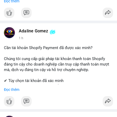
Đọc thêm
Coinbase, cân nhắc hạ tỷ trọng đòn bẩy và chốt lời một phần.
✔ Professional Customer Support
Tránh hành động theo cảm xúc, hãy đặt lệnh cắt lỗ chặt chẽ và
chờ xác nhận xu hướng từ khối lượng giao dịch trước khi vào
📱 WhatsApp: +1 (681) 549-2683
lệnh mới.
💬 Telegram: @SellsSMM
#1077btc
#70trieuusd
#vilanh
#aplucban
#btcmempool
#telegram
#telegramaccount
#socialmedia
#digitalsolutions
Adaline Gomez
#sellssmm
1 h
Cần tài khoản Shopify Payment đã được xác minh?
Chúng tôi cung cấp giải pháp tài khoản thanh toán Shopify
đáng tin cậy cho doanh nghiệp cần truy cập thanh toán mượt
mà, dịch vụ đáng tin cậy và hỗ trợ chuyên nghiệp.
✔ Tùy chọn tài khoản đã xác minh
✔ Giao hàng nhanh chóng và dễ dàng
Đọc thêm
✔ Hỗ trợ khách hàng đáng tin cậy
Liên hệ ngay:
📱 WhatsApp: +1 (681) 549-2683
💬 Telegram: @SellsSMM