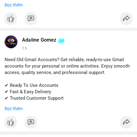
Đọc thêm
📱 WhatsApp: +1 (681) 549-2683
💬 Telegram: @SellsSMM
#snapchat
#snapchataccount
#buysnapchataccounts
#socialmediamarketing
#digitalsolutions
#sellssmm
Adaline Gomez
1 h
Need Old Gmail Accounts? Get reliable, ready-to-use Gmail
accounts for your personal or online activities. Enjoy smooth
access, quality service, and professional support.
✔ Ready To Use Accounts
✔ Fast & Easy Delivery
✔ Trusted Customer Support
Đọc thêm
📱 WhatsApp: +1 (681) 549-2683
💬 Telegram: @SellsSMM
#gmail
#googleaccount
#emailsolutions
#digitalservices
#sellssmm