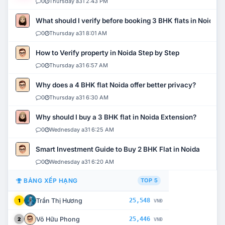
0
Thursday a31 2:43 PM
What should I verify before booking 3 BHK flats in Noida?
0
Thursday a31 8:01 AM
How to Verify property in Noida Step by Step
0
Thursday a31 6:57 AM
Why does a 4 BHK flat Noida offer better privacy?
0
Thursday a31 6:30 AM
Why should I buy a 3 BHK flat in Noida Extension?
0
Wednesday a31 6:25 AM
Smart Investment Guide to Buy 2 BHK Flat in Noida
0
Wednesday a31 6:20 AM
BẢNG XẾP HẠNG
TOP 5
Trần Thị Hương
25,548
1
VNĐ
Võ Hữu Phong
25,446
2
VNĐ