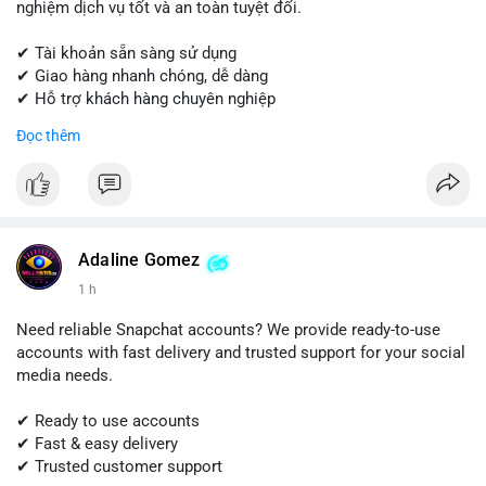
nghiệm dịch vụ tốt và an toàn tuyệt đối.
✔ Tài khoản sẵn sàng sử dụng
✔ Giao hàng nhanh chóng, dễ dàng
✔ Hỗ trợ khách hàng chuyên nghiệp
Đọc thêm
Liên hệ ngay để được tư vấn và đặt hàng:
📱 WhatsApp: +1 (681) 549-2683
💬 Telegram: @SellsSMM
#quora
#quoraaccount
#socialmediatools
#digitalsolutions
#sellssmm
Adaline Gomez
1 h
Need reliable Snapchat accounts? We provide ready-to-use
accounts with fast delivery and trusted support for your social
media needs.
✔ Ready to use accounts
✔ Fast & easy delivery
✔ Trusted customer support