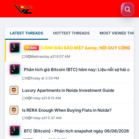
LATEST THREADS
HOTTEST THREADS
MOST VIEWED THRE
CẢNH BÁO BẢO MẬT &amp; NỘI QUY CỘNG ĐỒNG
VÀNG
0
Wednesday a31 6:07 AM
Phân tích giá Bitcoin (BTC) hôm nay: Liệu nỗi sợ hãi có mở 
0
Today at 2:33 PM
Luxury Apartments in Noida Investment Guide
0
Friday a31 6:13 AM
Is RERA Enough When Buying Flats in Noida?
0
Friday a31 5:37 AM
BTC (Bitcoin) - Phân tích snapshot ngày 06/08/2026