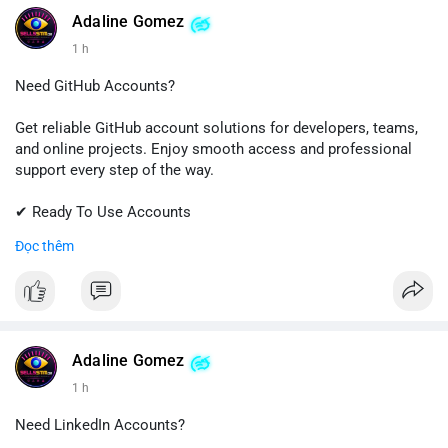
Adaline Gomez
1 h
Need GitHub Accounts?
Get reliable GitHub account solutions for developers, teams,
and online projects. Enjoy smooth access and professional
support every step of the way.
✔ Ready To Use Accounts
✔ Quick & Easy Delivery
Đọc thêm
✔ Trusted Customer Support
Contact us now to get started!
📱 WhatsApp: +1 (681) 549-2683
💬 Telegram: @SellsSMM
Adaline Gomez
1 h
#github
#githubaccount
#developers
#techsolutions
#sellssmm
Need LinkedIn Accounts?