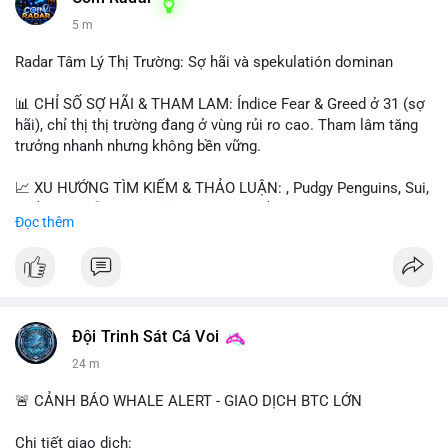
5 m
Radar Tâm Lý Thị Trường: Sợ hãi và spekulatión dominan
📊 CHỈ SỐ SỢ HÃI & THAM LAM: Índice Fear & Greed ở 31 (sợ
hãi), chỉ thị thị trường đang ở vùng rủi ro cao. Tham lâm tăng
trưởng nhanh nhưng không bền vững.
📈 XU HƯỚNG TÌM KIẾM & THẢO LUẬN: , Pudgy Penguins, Sui,
và $SAGA dẫn đầu. Chủ đề như "long $SAGA", "short SPCX"
Đọc thêm
hấp dẫn. BTC vẫn là điểm nhấn nhưng ít được thảo luận so với
token mới.
💬 DÒNG CHẢY TIN TỨC & TRUYỀN THÔNG: Người dùng nhấn
mạnh "đã ngồi ăn ở khách sạn 5*" (rủi ro cao), "SAGA có thể
tăng x10", và "BICO về bờ 2-2-2026". Bàn tán nhiều về thời gian
Đội Trinh Sát Cá Voi
cầm tài sản.
24 m
💡 NHẬN ĐỊNH & KHUYẾN NGHỊ: Thị trường đang trong giai
🚨 CẢNH BÁO WHALE ALERT - GIAO DỊCH BTC LỚN
đoạn "dot-com shakeout" với nhiều dự án ngừng hoạt động.
Tâm lý ngắn hạn biến động mạnh do sự kết hợp giữa sợ hãi và
Chi tiết giao dịch: