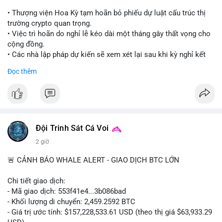
• Thượng viện Hoa Kỳ tạm hoãn bỏ phiếu dự luật cấu trúc thị
trường crypto quan trọng.
• Việc trì hoãn do nghỉ lễ kéo dài một tháng gây thất vọng cho
cộng đồng.
• Các nhà lập pháp dự kiến sẽ xem xét lại sau khi kỳ nghỉ kết
thúc.
Đọc thêm
#binancesquare
#cryptonews
#clarityact
#uspolitics
$btc $eth
#vlikevn
#titanbot
Đội Trinh Sát Cá Voi
2 giờ
📰 Nguồn: Cointelegraph
🚨 CẢNH BÁO WHALE ALERT - GIAO DỊCH BTC LỚN
Chi tiết giao dịch:
- Mã giao dịch: 553f41e4...3b086bad
- Khối lượng di chuyển: 2,459.2592 BTC
- Giá trị ước tính: $157,228,533.61 USD (theo thị giá $63,933.29