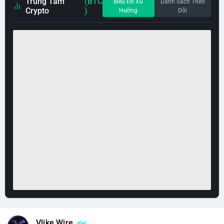
Trung Tâm
(BTC
Biểu Đồ Xu
Danh Sách Theo
Crypto
)
Hướng
Dõi
Vlike Wire