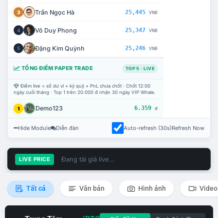
Trần Ngọc Hà
25,445
3
VNĐ
Võ Duy Phong
25,347
4
VNĐ
Đặng Kim Quỳnh
25,246
5
VNĐ
TỔNG ĐIỂM PAPER TRADE
TOP 5 · LIVE
Điểm live = số dư ví + ký quỹ + PnL chưa chốt · Chốt 12:00
ngày cuối tháng · Top 1 trên 20.000 đ nhận 30 ngày VIP Whale.
Demo123
6.359
1
đ
Hide Module
Diễn đàn
Auto-refresh (30s)
Refresh Now
Đang tải giá live...
LIVE PRICE
Tất cả
Văn bản
Hình ảnh
Video