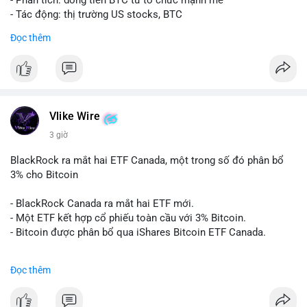
- Phân tích: dòng tiền BTC từ tổ chức mạnh mẽ
- Tác động: thị trường US stocks, BTC
Đọc thêm
#binancesquare
#cryptonews
#btc
$btc
#vlikevn
#titanbot
Vlike Wire
📰 Nguồn: Cointelegraph
3 giờ
BlackRock ra mắt hai ETF Canada, một trong số đó phân bổ
3% cho Bitcoin
- BlackRock Canada ra mắt hai ETF mới.
- Một ETF kết hợp cổ phiếu toàn cầu với 3% Bitcoin.
- Bitcoin được phân bổ qua iShares Bitcoin ETF Canada.
#binancesquare
#cryptonews
#btc
Đọc thêm
$btc