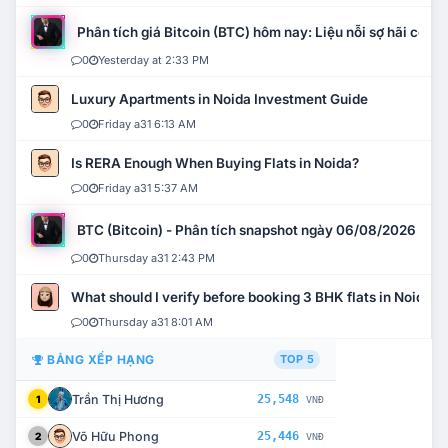
Phân tích giá Bitcoin (BTC) hôm nay: Liệu nỗi sợ hãi có mở 
0
Yesterday at 2:33 PM
Luxury Apartments in Noida Investment Guide
0
Friday a31 6:13 AM
Is RERA Enough When Buying Flats in Noida?
0
Friday a31 5:37 AM
BTC (Bitcoin) - Phân tích snapshot ngày 06/08/2026
0
Thursday a31 2:43 PM
What should I verify before booking 3 BHK flats in Noida?
0
Thursday a31 8:01 AM
BẢNG XẾP HẠNG
TOP 5
Trần Thị Hương
25,548
1
VNĐ
Võ Hữu Phong
25,446
2
VNĐ