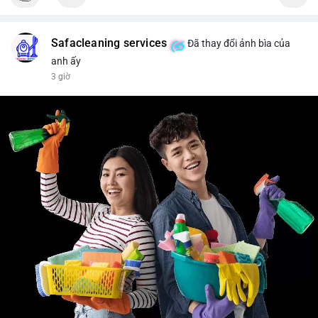
#vlikevn
#titanbot
📰 Nguồn: Cointelegraph
Safacleaning services
Đã thay đổi ảnh bìa của
anh ấy
3 giờ