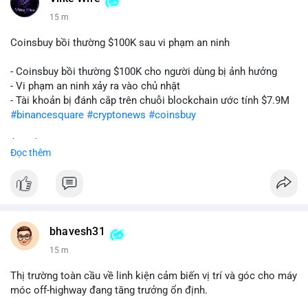
15 m
Coinsbuy bồi thường $100K sau vi phạm an ninh
- Coinsbuy bồi thường $100K cho người dùng bị ảnh hưởng
- Vi phạm an ninh xảy ra vào chủ nhật
- Tài khoản bị đánh cắp trên chuỗi blockchain ước tính $7.9M
#binancesquare
#cryptonews
#coinsbuy
$btc $eth
Đọc thêm
#vlikevn
#titanbot
📰 Nguồn: Cointelegraph
bhavesh31
15 m
Thị trường toàn cầu về linh kiện cảm biến vị trí và góc cho máy
móc off-highway đang tăng trưởng ổn định.