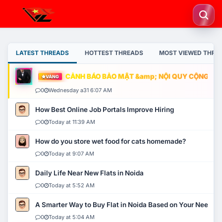
LATEST THREADS
HOTTEST THREADS
MOST VIEWED THRE
CẢNH BÁO BẢO MẬT &amp; NỘI QUY CỘNG ĐỒNG
VÀNG
0
Wednesday a31 6:07 AM
How Best Online Job Portals Improve Hiring
0
Today at 11:39 AM
How do you store wet food for cats homemade?
0
Today at 9:07 AM
Daily Life Near New Flats in Noida
0
Today at 5:52 AM
A Smarter Way to Buy Flat in Noida Based on Your Needs
0
Today at 5:04 AM