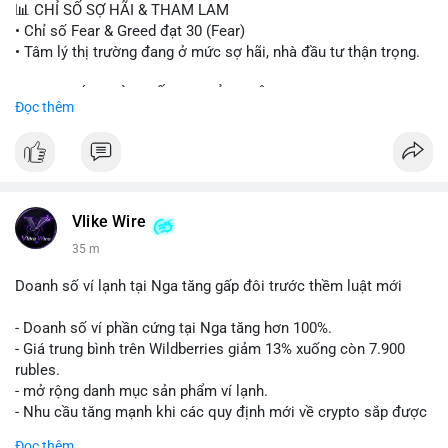
📊 CHỈ SỐ SỢ HÃI & THAM LAM
$btc $eth $sol $xrp $cc $sky $sand $skr
#skr
• Chỉ số Fear & Greed đạt 30 (Fear)
• Tâm lý thị trường đang ở mức sợ hãi, nhà đầu tư thận trọng.
#vlikevn
#titanbot
📈 XU HƯỚNG TÌM KIẾM & THẢO LUẬN
Đọc thêm
📰 Nguồn: Decrypt
• CoinGecko Trending: PENGU, TUT, ACE, CASHCAT, ANSEM,
STONKBROKER, UNI
• LunarCrush Trending: Ethereum, Solana, Dogecoin, Polkadot,
Chainlink, Taylor Swift, Tesla
• Google Trends Việt Nam: Real Madrid, Giao hữu câu lạc bộ,
Tinh hà say hi
Vlike Wire
35 m
💬 DÒNG CHẢY TIN TỨC & TRUYỀN THÔNG
• Binance Square: Cộng đồng đang tranh luận về lệnh
Doanh số ví lạnh tại Nga tăng gấp đôi trước thềm luật mới
Long/Short, kỳ vọng vào các kèo $ACE, $RAVE và lo ngại tin
xấu từ SpaceX/Musk.
- Doanh số ví phần cứng tại Nga tăng hơn 100%.
• Tin tức quốc tế: US spot Bitcoin ETFs ghi nhận dòng tiền 1 tỷ
- Giá trung bình trên Wildberries giảm 13% xuống còn 7.900
USD; Nansen founder dự báo Bitcoin không dưới 60K; Chi tiêu
rubles.
thẻ Crypto đạt ATH 759 triệu USD.
- mở rộng danh mục sản phẩm ví lạnh.
• Thông báo Binance: Hỗ trợ cổ tức Apple/IBM qua bStocks;
- Nhu cầu tăng mạnh khi các quy định mới về crypto sắp được
Ra mắt giải đấu MMT Trading Tournament; Tiếp tục chiến dịch
áp dụng.
Đọc thêm