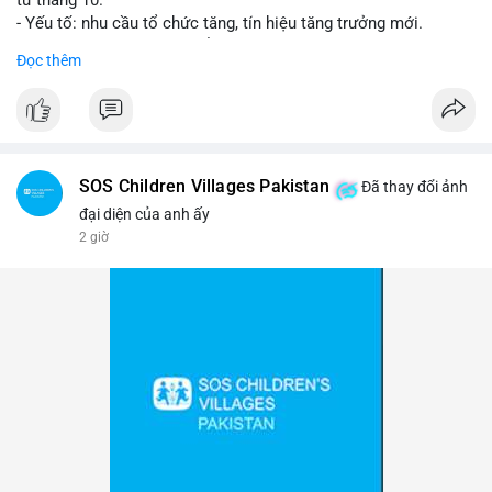
- Yếu tố: nhu cầu tổ chức tăng, tín hiệu tăng trưởng mới.
- Tác động: giá BTC có thể tăng, thị trường ETF tiếp tục hấp
Đọc thêm
dẫn.
#binancesquare
#cryptonews
#btc
$btc
SOS Children Villages Pakistan
Đã thay đổi ảnh
#vlikevn
#titanbot
đại diện của anh ấy
2 giờ
📰 Nguồn: Cointelegraph