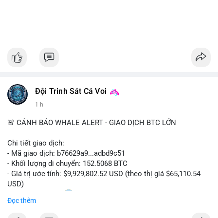
Đội Trinh Sát Cá Voi
1 h
🚨 CẢNH BÁO WHALE ALERT - GIAO DỊCH BTC LỚN
Chi tiết giao dịch:
- Mã giao dịch: b76629a9...adbd9c51
- Khối lượng di chuyển: 152.5068 BTC
- Giá trị ước tính: $9,929,802.52 USD (theo thị giá $65,110.54
USD)
- Thời gian: 17:20
1 2026-08-08 UTC
Đọc thêm
Nhận định phân tích hành vi của Cá voi dựa trên giao dịch này: