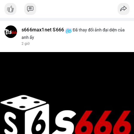
s666max1net S666
Đã thay đổi ảnh đại diện của
anh ấy
2 giờ