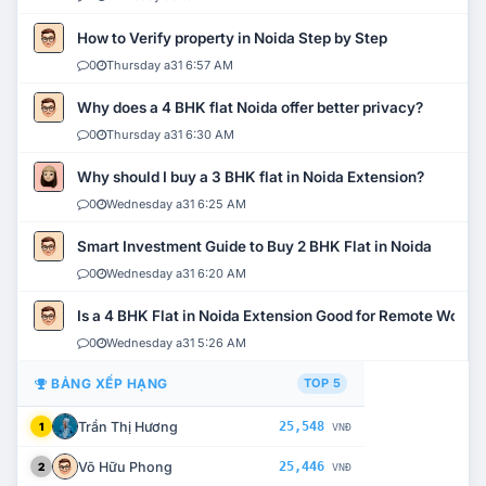
How to Verify property in Noida Step by Step
0
Thursday a31 6:57 AM
Why does a 4 BHK flat Noida offer better privacy?
0
Thursday a31 6:30 AM
Why should I buy a 3 BHK flat in Noida Extension?
0
Wednesday a31 6:25 AM
Smart Investment Guide to Buy 2 BHK Flat in Noida
0
Wednesday a31 6:20 AM
Is a 4 BHK Flat in Noida Extension Good for Remote Work?
0
Wednesday a31 5:26 AM
BẢNG XẾP HẠNG
TOP 5
Trần Thị Hương
25,548
1
VNĐ
Võ Hữu Phong
25,446
2
VNĐ