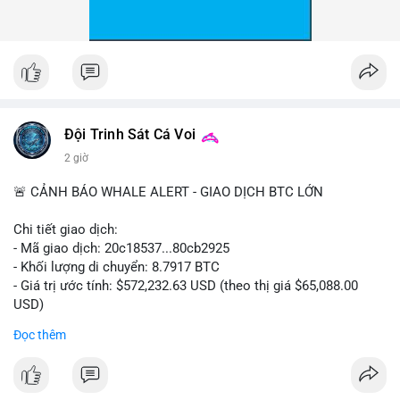
Đội Trinh Sát Cá Voi
2 giờ
🚨 CẢNH BÁO WHALE ALERT - GIAO DỊCH BTC LỚN
Chi tiết giao dịch:
- Mã giao dịch: 20c18537...80cb2925
- Khối lượng di chuyển: 8.7917 BTC
- Giá trị ước tính: $572,232.63 USD (theo thị giá $65,088.00
USD)
- Thời gian: 16:19:57 2026-08-08 UTC
Đọc thêm
Nhận định phân tích hành vi của Cá voi dựa trên giao dịch này:
Khối lượng 8.79 BTC tương đương hơn nửa triệu USD được di
chuyển trong một giao dịch đơn lẻ cho thấy chủ thể có quy mô