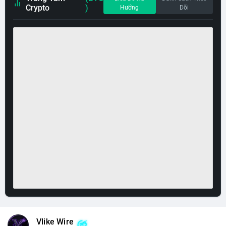
Crypto
)
Hướng
Dõi
Vlike Wire