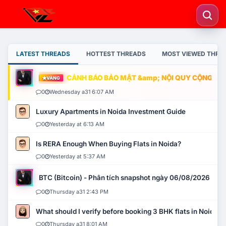
LATEST THREADS
HOTTEST THREADS
MOST VIEWED THRE
CẢNH BÁO BẢO MẬT &amp; NỘI QUY CỘNG ĐỒNG
VÀNG
0
Wednesday a31 6:07 AM
Luxury Apartments in Noida Investment Guide
0
Yesterday at 6:13 AM
Is RERA Enough When Buying Flats in Noida?
0
Yesterday at 5:37 AM
BTC (Bitcoin) - Phân tích snapshot ngày 06/08/2026
0
Thursday a31 2:43 PM
What should I verify before booking 3 BHK flats in Noida?
0
Thursday a31 8:01 AM