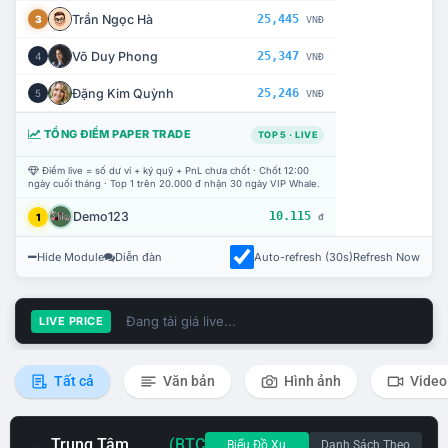
Trần Ngọc Hà
25,445
3
VNĐ
Võ Duy Phong
25,347
4
VNĐ
Đặng Kim Quỳnh
25,246
5
VNĐ
TỔNG ĐIỂM PAPER TRADE
TOP 5 · LIVE
Điểm live = số dư ví + ký quỹ + PnL chưa chốt · Chốt 12:00
ngày cuối tháng · Top 1 trên 20.000 đ nhận 30 ngày VIP Whale.
Demo123
10.115
1
đ
Hide Module
Diễn đàn
Auto-refresh (30s)
Refresh Now
Đang tải giá live...
LIVE PRICE
Tất cả
Văn bản
Hình ảnh
Video
Trung Tâm
(BTC
Biểu Đồ Xu
Danh Sách Theo