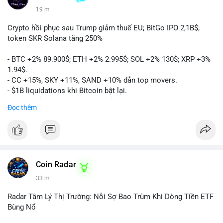
19 m
Crypto hồi phục sau Trump giảm thuế EU; BitGo IPO 2,1B$;
token SKR Solana tăng 250%
- BTC +2% 89.900$; ETH +2% 2.995$; SOL +2% 130$; XRP +3%
1.94$.
- CC +15%, SKY +11%, SAND +10% dẫn top movers.
- $1B liquidations khi Bitcoin bật lại.
- Trump hủy thuế EU, tín hiệu giảm áp lực.
Đọc thêm
- Vitalik đề xuất DVT staking cho Ethereum.
- BitGo IPO 18$/cổ phiếu, trị giá ~2B$.
- Senate Ag Committee tiến hành Clarity Act.
- Newrez tính crypto vào điều kiện vay nhà.
- HK cấp giấy phép stablecoin mới.
- Tòa án Nga công nhận crypto là tài sản.
Coin Radar
- Trump hy vọng ký bill cấu trúc thị trường crypto.
33 m
- Saga EVM bị hack 7M$, quỹ trộm chuyển sang Ethereum.
- Steak ’n Shake thưởng BTC cho nhân viên.
Radar Tâm Lý Thị Trường: Nỗi Sợ Bao Trùm Khi Dòng Tiền ETF
#binancesquare
#cryptonews
#btc
#eth
#sol
#xrp
#cc
#sky
Bùng Nổ
#sand
#bitgo
#solana
#stablecoin
#regulation