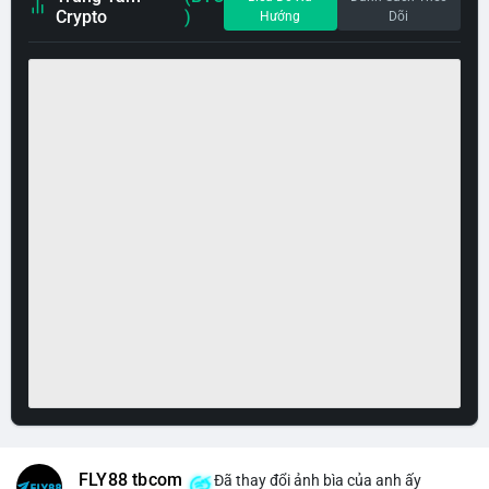
Crypto
)
Hướng
Dõi
FLY88 tbcom
Đã thay đổi ảnh bìa của anh ấy