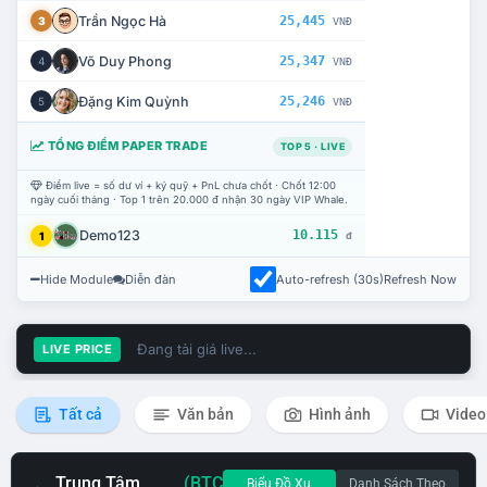
Trần Ngọc Hà
25,445
3
VNĐ
Võ Duy Phong
25,347
4
VNĐ
Đặng Kim Quỳnh
25,246
5
VNĐ
TỔNG ĐIỂM PAPER TRADE
TOP 5 · LIVE
Điểm live = số dư ví + ký quỹ + PnL chưa chốt · Chốt 12:00
ngày cuối tháng · Top 1 trên 20.000 đ nhận 30 ngày VIP Whale.
Demo123
10.115
1
đ
Hide Module
Diễn đàn
Auto-refresh (30s)
Refresh Now
Đang tải giá live...
LIVE PRICE
Tất cả
Văn bản
Hình ảnh
Video
Trung Tâm
(BTC
Biểu Đồ Xu
Danh Sách Theo