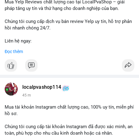
dịch, khả năng cao cá voi đang tìm kiếm thanh khoản để chốt
Mua Yelp Reviews chất lượng cao tại LocalPvaShop – giải
lời ngắn hạn. Ngược lại, nếu điểm đến là ví lạnh đa chữ ký, đây
pháp tăng uy tín và thứ hạng cho doanh nghiệp của bạn.
là hành động tích lũy chiến lược dài hạn. Dòng tiền này cần
được theo dõi chặt chẽ trong 24-48 giờ tới vì có thể kéo theo
Chúng tôi cung cấp dịch vụ bán review Yelp uy tín, hỗ trợ phản
biến động giá cục bộ.
hồi nhanh chóng 24/7.
Lời khuyên: Nhà đầu tư nhỏ lẻ nên quan sát phản ứng giá tại
Liên hệ ngay:
vùng 64,500 - 65,200 USD. Tránh vào lệnh ngay lập tức, chờ xác
📞 WhatsApp: +1 660 215-8938
Đọc thêm
nhận dòng tiền tiếp theo từ địa chỉ nhận để đánh giá xu hướng
✈️ Telegram: @localpvashop
rõ ràng hơn.
LocalPvaShop – Đối tác đáng tin cậy giúp thương hiệu của bạn
#65dot0182btc
#chotloinganhan
#vinongsangiaodich
nổi bật trên nền tảng Yelp.
#biendonggiacucbo
#quansatdongtien
localpvashop114
45 m
Mua tài khoản Instagram chất lượng cao, 100% uy tín, miễn phí
hồ sơ.
Chúng tôi cung cấp tài khoản Instagram đã được xác minh, an
toàn, phù hợp cho nhu cầu kinh doanh hoặc cá nhân.