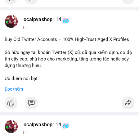
$btc $eth
localpvashop114
#vlikevn
#titanbot
1 h
📰 Nguồn: Cointelegraph
Buy Old Twitter Accounts – 100% High-Trust Aged X Profiles
Sở hữu ngay tài khoản Twitter (X) cũ, đã qua kiểm định, có độ
tin cậy cao, phù hợp cho marketing, tăng tương tác hoặc xây
dựng thương hiệu.
Ưu điểm nổi bật:
- Tài khoản aged, có lịch sử hoạt động lâu năm
Đọc thêm
- Hồ sơ hoàn chỉnh, giảm nguy cơ bị khóa
- Hỗ trợ 24/7, phản hồi nhanh chóng
Liên hệ ngay để được tư vấn:
📞 WhatsApp: +1 660 215-8938
✈️ Telegram: @localpvashop
localpvashop114
📧 Email: localpvashop@gmail.com
1 h