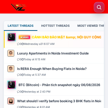
LATEST THREADS
HOTTEST THREADS
MOST VIEWED THRE
CẢNH BÁO BẢO MẬT &amp; NỘI QUY CỘNG ĐỒNG
VÀNG
0
Wednesday a31 6:07 AM
Luxury Apartments in Noida Investment Guide
0
Today at 6:13 AM
Is RERA Enough When Buying Flats in Noida?
0
Today at 5:37 AM
BTC (Bitcoin) - Phân tích snapshot ngày 06/08/2026
0
Yesterday at 2:43 PM
What should I verify before booking 3 BHK flats in Noida?
0
Yesterday at 8:01 AM