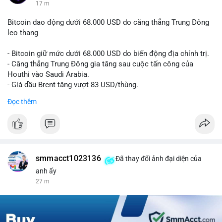
17 m
Bitcoin dao động dưới 68.000 USD do căng thẳng Trung Đông
leo thang
- Bitcoin giữ mức dưới 68.000 USD do biến động địa chính trị.
- Căng thẳng Trung Đông gia tăng sau cuộc tấn công của
Houthi vào Saudi Arabia.
- Giá dầu Brent tăng vượt 83 USD/thùng.
Đọc thêm
#bitcoin
#btc
#cryptonews
#marketupdate
#middleeast
$btc
#vlikevn
#titanbot
smmacct1023136
Đã thay đổi ảnh đại diện của
📰 Nguồn: CoinDesk
anh ấy
27 m