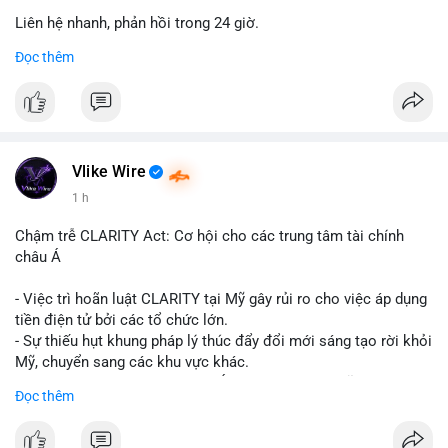
Liên hệ nhanh, phản hồi trong 24 giờ.
Đọc thêm
📞 WhatsApp: +1 660 215-8938
✈️ Telegram: @localpvashop
Vlike Wire
1 h
Chậm trễ CLARITY Act: Cơ hội cho các trung tâm tài chính
châu Á
- Việc trì hoãn luật CLARITY tại Mỹ gây rủi ro cho việc áp dụng
tiền điện tử bởi các tổ chức lớn.
- Sự thiếu hụt khung pháp lý thúc đẩy đổi mới sáng tạo rời khỏi
Mỹ, chuyển sang các khu vực khác.
- Các trung tâm tài chính châu Á có cơ hội chiếm lĩnh thị
Đọc thêm
trường khi Mỹ còn đang lúng túng về luật pháp.
#binancesquare
#cryptonews
#regulation
#asia
#blockchain