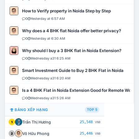
How to Verify property in Noida Step by Step
0
Yesterday at 6:57 AM
Why does a 4 BHK flat Noida offer better privacy?
0
Yesterday at 6:30 AM
Why should I buy a 3 BHK flat in Noida Extension?
0
Wednesday a31 6:25 AM
Smart Investment Guide to Buy 2 BHK Flat in Noida
0
Wednesday a31 6:20 AM
Is a 4 BHK Flat in Noida Extension Good for Remote Work?
0
Wednesday a31 5:26 AM
BẢNG XẾP HẠNG
TOP 5
Trần Thị Hương
25,548
1
VNĐ
Võ Hữu Phong
25,446
2
VNĐ