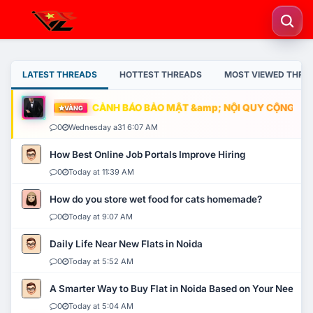
LATEST THREADS
HOTTEST THREADS
MOST VIEWED THRE
CẢNH BÁO BẢO MẬT &amp; NỘI QUY CỘNG ĐỒNG
VÀNG
0
Wednesday a31 6:07 AM
How Best Online Job Portals Improve Hiring
0
Today at 11:39 AM
How do you store wet food for cats homemade?
0
Today at 9:07 AM
Daily Life Near New Flats in Noida
0
Today at 5:52 AM
A Smarter Way to Buy Flat in Noida Based on Your Needs
0
Today at 5:04 AM