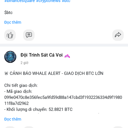
#binancesquare
#cryptonews
#btc
$btc
Đọc thêm
#vlikevn
#titanbot
📰 Nguồn: Cointelegraph
Đội Trinh Sát Cá Voi
2 giờ
🚨 CẢNH BÁO WHALE ALERT - GIAO DỊCH BTC LỚN
Chi tiết giao dịch:
- Mã giao dịch:
099e0470c8e356fec5a9fd59d88a147cbd3f1932236334d9f1980
11f8a7d2962
- Khối lượng di chuyển: 52.8821 BTC
- Giá trị ước tính: $3,434,742.21 USD (theo thị giá $64,951.00
Đọc thêm
USD)
- Thời gian: 13:19:49 2026-08-10 UTC