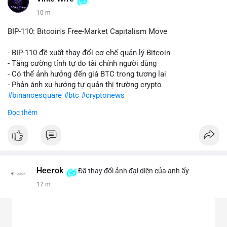
10 m
BIP-110: Bitcoin's Free-Market Capitalism Move
- BIP-110 đề xuất thay đổi cơ chế quản lý Bitcoin
- Tăng cường tính tự do tài chính người dùng
- Có thể ảnh hưởng đến giá BTC trong tương lai
- Phản ánh xu hướng tự quản thị trường crypto
#binancesquare
#btc
#cryptonews
Đọc thêm
$btc
#vlikevn
#titanbot
📰 Nguồn: CoinDesk
Heerok
Đã thay đổi ảnh đại diện của anh ấy
17 m