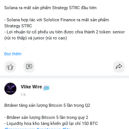
📰 Nguồn: CoinDesk
Solana ra mắt sản phẩm Strategy STRC đầu tiên
- Solana hợp tác với Solstice Finance ra mắt sản phẩm
Strategy STRC
- Lợi nhuận từ cổ phiếu ưu tiên được chia thành 2 token: senior
(rủi ro thấp) và junior (rủi ro cao)
$sol
#sol
$strc
#strc
Đọc thêm
#vlikevn
#titanbot
📰 Nguồn: CoinDesk
Vlike Wire
1 h
Bitdeer tăng sản lượng Bitcoin 5 lần trong Q2
- Bitdeer sản lượng Bitcoin 5 lần trong quý 2
- Liquidity hóa kho tàng khiến giữ lại chỉ 150 BTC