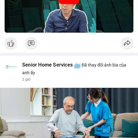
#52.8821BTC
#whalemove
#vilanh
#btcmempool
#3.4TrieuUSD
Senior Home Services
Đã thay đổi ảnh bìa của
anh ấy
2 giờ