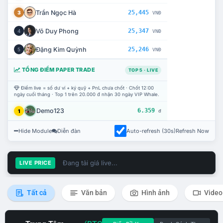
Trần Ngọc Hà
25,445
3
VNĐ
Võ Duy Phong
25,347
4
VNĐ
Đặng Kim Quỳnh
25,246
5
VNĐ
TỔNG ĐIỂM PAPER TRADE
TOP 5 · LIVE
Điểm live = số dư ví + ký quỹ + PnL chưa chốt · Chốt 12:00
ngày cuối tháng · Top 1 trên 20.000 đ nhận 30 ngày VIP Whale.
Demo123
6.359
1
đ
Hide Module
Diễn đàn
Auto-refresh (30s)
Refresh Now
Đang tải giá live...
LIVE PRICE
Tất cả
Văn bản
Hình ảnh
Video