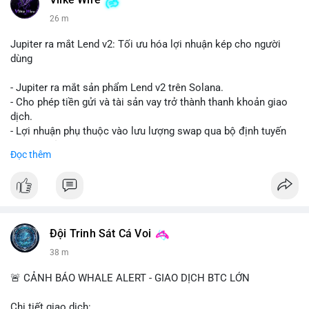
Vlike Wire
26 m
Jupiter ra mắt Lend v2: Tối ưu hóa lợi nhuận kép cho người
dùng
- Jupiter ra mắt sản phẩm Lend v2 trên Solana.
- Cho phép tiền gửi và tài sản vay trở thành thanh khoản giao
dịch.
- Lợi nhuận phụ thuộc vào lưu lượng swap qua bộ định tuyến
(router) của Jupiter.
Đọc thêm
- Tăng hiệu quả sử dụng vốn cho người dùng.
#solana
#jupiter
#sol
#defi
#binancesquare
$sol
Đội Trinh Sát Cá Voi
#vlikevn
#titanbot
38 m
📰 Nguồn: CoinDesk
🚨 CẢNH BÁO WHALE ALERT - GIAO DỊCH BTC LỚN
Chi tiết giao dịch: