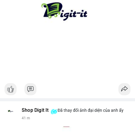
cho xu hướng dài hạn. Ngược lại, nếu tiền chuyển lên sàn, hãy
thận trọng với khả năng điều chỉnh giá ngắn hạn.
#13dot1743btc
#vilanh
#chuyennoibo
#mempoolbtc
#dongtienlon
Shop Digit It
Đã thay đổi ảnh đại diện của anh ấy
41 m