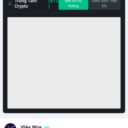
Trung Tâm
(BTC
Biểu Đồ Xu
Danh Sách Theo
Crypto
)
Hướng
Dõi
Vlike Wire