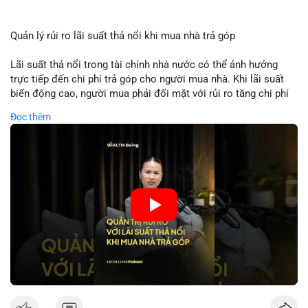
Quản lý rủi ro lãi suất thả nổi khi mua nhà trả góp
Lãi suất thả nổi trong tài chính nhà nước có thể ảnh hưởng
trực tiếp đến chi phí trả góp cho người mua nhà. Khi lãi suất
biến động cao, người mua phải đối mặt với rủi ro tăng chi phí
trả nợ không ngờ. Quản lý rủi ro cần bao gồm phân tích xu
Đọc thêm
hướng lãi suất, lựa chọn sản phẩm trả góp có tính bảo hiểm,
hoặc sử dụng tài chính cá nhân để ổn định chi phí. Các nhà
đầu tư cần theo dõi chính sách tiền tệ để đưa ra quyết định
mua nhà phù hợp.
🎥 Xem video trực tiếp tại:
Nguồn: VIETSUCCESS