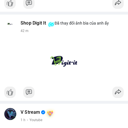
Shop Digit It
Đã thay đổi ảnh bìa của anh ấy
42 m
V Stream
1 h
·
Youtube