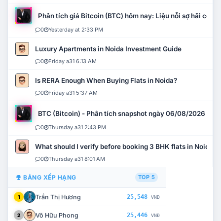
Phân tích giá Bitcoin (BTC) hôm nay: Liệu nỗi sợ hãi có mở 
0
Yesterday at 2:33 PM
Luxury Apartments in Noida Investment Guide
0
Friday a31 6:13 AM
Is RERA Enough When Buying Flats in Noida?
0
Friday a31 5:37 AM
BTC (Bitcoin) - Phân tích snapshot ngày 06/08/2026
0
Thursday a31 2:43 PM
What should I verify before booking 3 BHK flats in Noida?
0
Thursday a31 8:01 AM
BẢNG XẾP HẠNG
TOP 5
Trần Thị Hương
25,548
1
VNĐ
Võ Hữu Phong
25,446
2
VNĐ