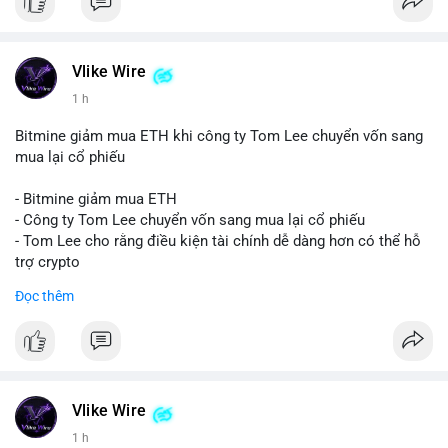
Vlike Wire
1 h
Bitmine giảm mua ETH khi công ty Tom Lee chuyển vốn sang
mua lại cổ phiếu
- Bitmine giảm mua ETH
- Công ty Tom Lee chuyển vốn sang mua lại cổ phiếu
- Tom Lee cho rằng điều kiện tài chính dễ dàng hơn có thể hỗ
trợ crypto
- CLARITY Act không đạt thăm dò trong Thượng viện trước kỳ
Đọc thêm
nghỉ tháng 8
#binancesquare
#cryptonews
#eth
$eth
Vlike Wire
#vlikevn
#titanbot
1 h