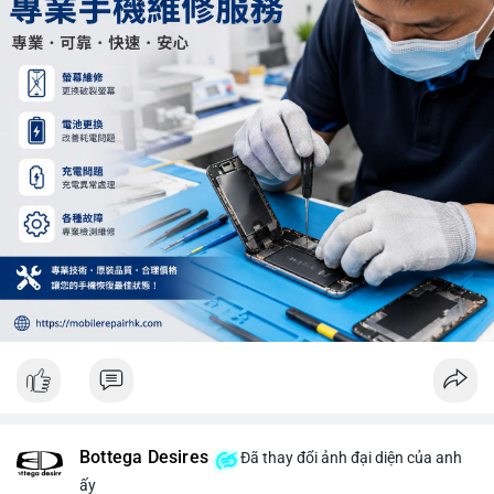
Khối lượng 12.29 BTC chưa đủ tạo áp lực bán lớn, không cần
hoảng loạn. Theo dõi sát dòng tiền đổ vào sàn giao dịch tập
trung trong 24 giờ tới.
#12dot29btc
#vilanh
#tichluydaihan
#phienau
#btcmempool
Bottega Desires
Đã thay đổi ảnh đại diện của anh
ấy