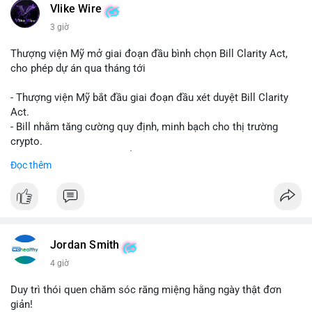
Vlike Wire
3 giờ
Thượng viện Mỹ mở giai đoạn đầu bình chọn Bill Clarity Act,
cho phép dự án qua tháng tới
- Thượng viện Mỹ bắt đầu giai đoạn đầu xét duyệt Bill Clarity
Act.
- Bill nhằm tăng cường quy định, minh bạch cho thị trường
crypto.
- Đạt 60 phiếu cần thiết để tiến tới tháng tới.
Đọc thêm
- Bill có thể ảnh hưởng pháp lý, hoạt động của các đồng tiền kỹ
thuật số.
#binancesquare
#cryptonews
#regulation
#ussenate
#clarityact
Jordan Smith
$btc $eth
4 giờ
#vlikevn
#titanbot
Duy trì thói quen chăm sóc răng miệng hằng ngày thật đơn
giản!