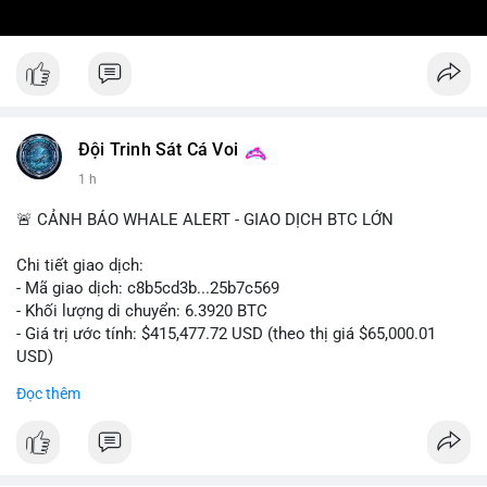
Đội Trinh Sát Cá Voi
1 h
🚨 CẢNH BÁO WHALE ALERT - GIAO DỊCH BTC LỚN
Chi tiết giao dịch:
- Mã giao dịch: c8b5cd3b...25b7c569
- Khối lượng di chuyển: 6.3920 BTC
- Giá trị ước tính: $415,477.72 USD (theo thị giá $65,000.01
USD)
- Thời gian: 11:19:49 2026-08-08 UTC
Đọc thêm
Nhận định phân tích: Giao dịch 6.3920 BTC trị giá hơn 415
nghìn USD được xác nhận trong mempool, mức chuyển động
trung bình lớn, chưa đủ tạo áp lực bán trực tiếp nhưng phản