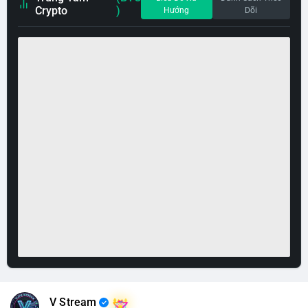
Crypto
)
Hướng
Dõi
V Stream