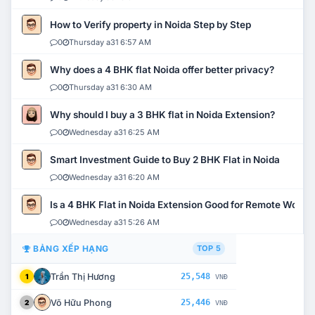
How to Verify property in Noida Step by Step
0
Thursday a31 6:57 AM
Why does a 4 BHK flat Noida offer better privacy?
0
Thursday a31 6:30 AM
Why should I buy a 3 BHK flat in Noida Extension?
0
Wednesday a31 6:25 AM
Smart Investment Guide to Buy 2 BHK Flat in Noida
0
Wednesday a31 6:20 AM
Is a 4 BHK Flat in Noida Extension Good for Remote Work?
0
Wednesday a31 5:26 AM
BẢNG XẾP HẠNG
TOP 5
Trần Thị Hương
25,548
1
VNĐ
Võ Hữu Phong
25,446
2
VNĐ