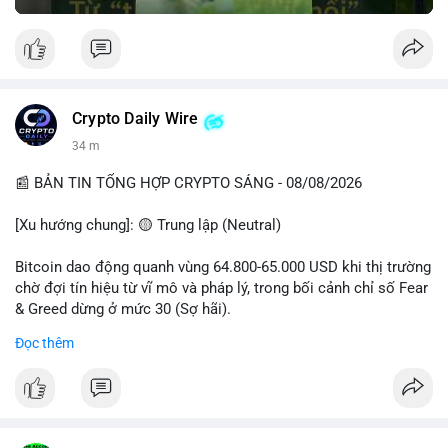
Crypto Daily Wire
34 m
📰 BẢN TIN TỔNG HỢP CRYPTO SÁNG - 08/08/2026
[Xu hướng chung]: 🟡 Trung lập (Neutral)
Bitcoin dao động quanh vùng 64.800-65.000 USD khi thị trường
chờ đợi tín hiệu từ vĩ mô và pháp lý, trong bối cảnh chỉ số Fear
& Greed dừng ở mức 30 (Sợ hãi).
Đọc thêm
- Thị trường & Giá cả: Chuỗi giao dịch cá voi BTC diễn ra dày
đặc, đáng chú ý nhất là lệnh chuyển 289,92 BTC trị giá 18,83
triệu USD lúc 08:19 UTC và 61,37 BTC (gần 4 triệu USD) lúc
06:19 UTC. Các lệnh này chủ yếu là tái phân bổ tài sản, chưa
tạo áp lực bán trực tiếp lên sàn.