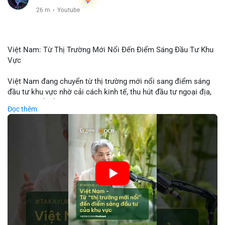
26 m
·
Youtube
Việt Nam: Từ Thị Trường Mới Nổi Đến Điểm Sáng Đầu Tư Khu
Vực
Việt Nam đang chuyển từ thị trường mới nổi sang điểm sáng
đầu tư khu vực nhờ cải cách kinh tế, thu hút đầu tư ngoại địa,
và phát triển ẩm thực, du lịch. Biến động thị trường này tạo cơ
Đọc thêm
hội cho nhà đầu tư lặp lại mô hình thành công của các quốc
gia đang phát triển. Nền tảng crypto tại Việt Nam cũng tăng
trưởng nhờ chính sách ổn định và sự quan tâm từ nhà đầu tư
toàn cầu.
🎥 Xem video trực tiếp tại:
Nguồn: VIETSUCCESS