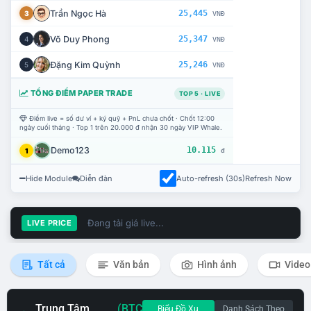
Trần Ngọc Hà
25,445
3
VNĐ
Võ Duy Phong
25,347
4
VNĐ
Đặng Kim Quỳnh
25,246
5
VNĐ
TỔNG ĐIỂM PAPER TRADE
TOP 5 · LIVE
Điểm live = số dư ví + ký quỹ + PnL chưa chốt · Chốt 12:00
ngày cuối tháng · Top 1 trên 20.000 đ nhận 30 ngày VIP Whale.
Demo123
10.115
1
đ
Hide Module
Diễn đàn
Auto-refresh (30s)
Refresh Now
Đang tải giá live...
LIVE PRICE
Tất cả
Văn bản
Hình ảnh
Video
Trung Tâm
(BTC
Biểu Đồ Xu
Danh Sách Theo