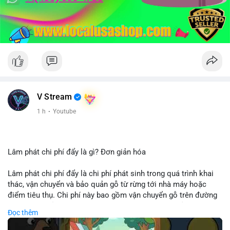
V Stream
1 h
·
Youtube
Lâm phát chi phí đẩy là gì? Đơn giản hóa
Lâm phát chi phí đẩy là chi phí phát sinh trong quá trình khai
thác, vận chuyển và bảo quản gỗ từ rừng tới nhà máy hoặc
điểm tiêu thụ. Chi phí này bao gồm vận chuyển gỗ trên đường
bộ, đường thủy hoặc đường ray, phụ thuộc vào khoảng cách và
Đọc thêm
điều kiện địa hình. Việc hiểu rõ chi phí đẩy giúp doanh nghiệp
lâm nghiệp tối ưu hoá chuỗi cung ứng và kiểm soát lợi nhuận.