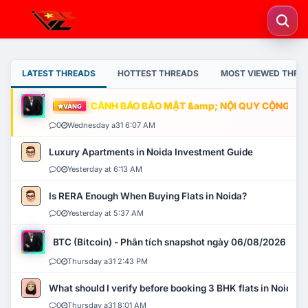
LATEST THREADS
HOTTEST THREADS
MOST VIEWED THRE
CẢNH BÁO BẢO MẬT &amp; NỘI QUY CỘNG ĐỒNG
VÀNG
0
Wednesday a31 6:07 AM
Luxury Apartments in Noida Investment Guide
0
Yesterday at 6:13 AM
Is RERA Enough When Buying Flats in Noida?
0
Yesterday at 5:37 AM
BTC (Bitcoin) - Phân tích snapshot ngày 06/08/2026
0
Thursday a31 2:43 PM
What should I verify before booking 3 BHK flats in Noida?
0
Thursday a31 8:01 AM