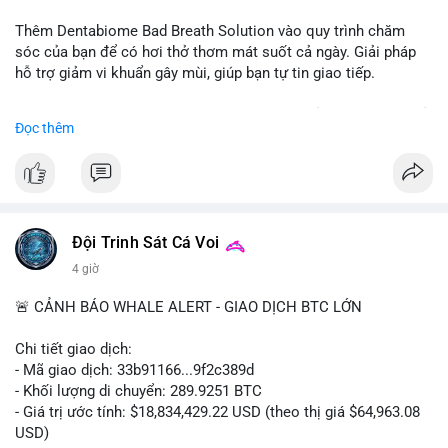
📰 Nguồn: CoinDesk
Thêm Dentabiome Bad Breath Solution vào quy trình chăm
sóc của bạn để có hơi thở thơm mát suốt cả ngày. Giải pháp
hỗ trợ giảm vi khuẩn gây mùi, giúp bạn tự tin giao tiếp.
Bắt đầu ngay hôm nay với bước chăm sóc nhỏ nhưng hiệu quả
Đọc thêm
lớn cho nụ cười khỏe mạnh.
#dentabiome
#badbreathsolution
#hoithothommat
#chamsocrangmieng
#suckhoerangmieng
#nucuoitutin
Đội Trinh Sát Cá Voi
4 giờ
🚨 CẢNH BÁO WHALE ALERT - GIAO DỊCH BTC LỚN
Chi tiết giao dịch:
- Mã giao dịch: 33b91166...9f2c389d
- Khối lượng di chuyển: 289.9251 BTC
- Giá trị ước tính: $18,834,429.22 USD (theo thị giá $64,963.08
USD)